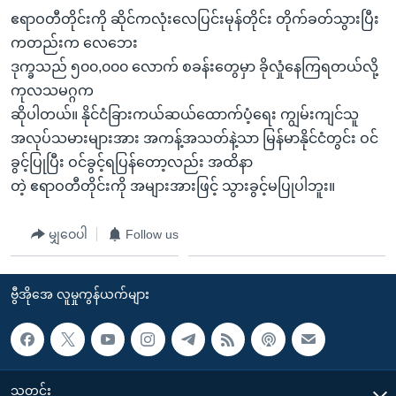
ဧရာဝတီတိုင်းကို ဆိုင်ကလုံးလေပြင်းမုန်တိုင်း တိုက်ခတ်သွားပြီး
ကတည်းက လေဘေး
ဒုက္ခသည် ၅၀၀,၀၀၀ လောက် စခန်းတွေမှာ ခိုလှုံနေကြရတယ်လို့
ကုလသမဂ္ဂက
ဆိုပါတယ်။ နိုင်ငံခြားကယ်ဆယ်ထောက်ပံ့ရေး ကျွမ်းကျင်သူ
အလုပ်သမားများအား အကန့်အသတ်နဲ့သာ မြန်မာနိုင်ငံတွင်း ဝင်
ခွင့်ပြုပြီး ဝင်ခွင့်ရပြန်တော့လည်း အထိနာ
တဲ့ ဧရာဝတီတိုင်းကို အများအားဖြင့် သွားခွင့်မပြုပါဘူး။
မျှဝေပါ
Follow us
ဗွီအိုအေ လူမှုကွန်ယက်များ
သတင်း