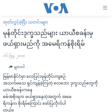
သုံး
ရ
လွယ်ကူ
ထုတ်လွှင့်ခဲ့ပြီး သတင်းများ
မူလစာမျက်နှာ
စေ
မုန်တိုင်းဒုက္ခသည်များ ယာယီစခန်းမှ
မြန်မာ
သည့်
ဖယ်ရှားမည်ကို အမေရိကန်စိုးရိမ်
ကမ္ဘာ့သတင်းများ
Link
ဗွီဒီယို
နိုင်ငံတကာ
၀၆ ဇြန္၊ ၂၀၀၈
များ
သတင်းလွတ်လပ်ခွင့်
အမေရိကန်
ပင်မ
မျှဝေပါ
ရပ်ဝန်းတခု လမ်းတခု အလွန်
တရုတ်
အကြောင်းအရာ
မြန်မာနိုင်ငံမှာ လေပြင်းမုန်တိုင်းကျစဉ်
သို့
အင်္ဂလိပ်စာလေ့လာမယ်
အစ္စရေး-ပါလက်စတိုင်း
အသက်မသေ ရှင်ကျန်ခဲ့ကြတဲ့ လေဘေး ဒုက္ခသည်တွေကို
ကျော်
အပတ်စဉ်ကဏ္ဍများ
အမေရိကန်သုံးအီဒီယံ
ယာယီစခန်းကနေ
ကြည့်
စစ်အစိုးရက ဖယ်ရှားနေတဲ့အတွက် အမေ
ရေဒီယိုနှင့်ရုပ်သံ အချက်အလက်များ
မကြေးမုံရဲ့ အင်္ဂလိပ်စာ
ရေဒီယို
ရန်
ရိကန်က စိုးရိမ်ကြောင်း ဖော်ပြလိုက်ပါ
ပင်မ
ရေဒီယို/တီဗွီအစီအစဉ်
ရုပ်ရှင်ထဲက အင်္ဂလိပ်စာ
တီဗွီ
တယ်။