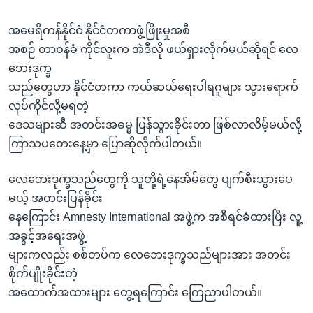
အ
သုတပဒေသာ အင်္ဂလိပ်စာ
ညွန်း
Learning English
အမေရိကန်နိုင်ငံ နိုင်ငံတကာဖွံ့ဖြိုးမှုအစီ
စာမျက်နှာ
အစဉ် တာဝန်ခံ ကိုင်လူးက အဲဒီလို ဖယ်ရှားလိုက်မယ်ဆိုရင် လေ
သို့
ဗွီအိုအေ လူမှုကွန်ယက်များ
ဘေးဒုက္ခ
ကျော်
သည်တွေဟာ နိုင်ငံတကာ ကယ်ဆယ်ရေးပါရဂူများ သွားရောက်
ကြည့်
လုပ်ကိုင်လို့မရတဲ့
ရန်
ဒေသများဆီ အတင်းအဓမ္မ ပြန်သွားခိုင်းတာ ဖြစ်လာလိမ့်မယ်လို့
ဘာသာစကားများ
ရှာဖွေ
ကြာသပတေးနေ့မှာ ပြောဆိုလိုက်ပါတယ်။
ရန်
နေရာ
လေဘေးဒုက္ခသည်တွေကို သူတို့ရဲ့နေအိမ်တွေ ပျက်စီးသွားပေ
သို့
မယ့် အတင်းပြန်ခိုင်း
ကျော်
နေကြောင်း Amnesty International အဖွဲ့က အစီရင်ခံထားပြီး လူ့
ရန်
အခွင့်အရေးအဖွဲ့
များကလည်း စစ်တပ်က လေဘေးဒုက္ခသည်များအား အတင်း
စိုက်ပျိုးခိုင်းတဲ့
အထောက်အထားများ တွေ့ရကြောင်း ကြေညာပါတယ်။