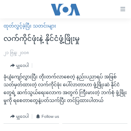
သုံး
ရ
လွယ်ကူ
ထုတ်လွှင့်ခဲ့ပြီး သတင်းများ
မူလစာမျက်နှာ
စေ
လက်ကိုင်ဖုံးနဲ့ နိုင်ငံဖွံ့ဖြိုးမှု
မြန်မာ
သည့်
ကမ္ဘာ့သတင်းများ
၂၁ ဇြန္၊ ၂၀၀၈
Link
ဗွီဒီယို
နိုင်ငံတကာ
မျှဝေပါ
များ
သတင်းလွတ်လပ်ခွင့်
အမေရိကန်
ခုံပျံကျော်လွှားပြီး တိုးတက်လာစေတဲ့ နည်းပညာရပ် အဖြစ်
ပင်မ
ရပ်ဝန်းတခု လမ်းတခု အလွန်
တရုတ်
သတ်မှတ်ထားတဲ့ လက်ကိုင်ဖုံး ပေါ်လာတာဟာ ဖွံ့ဖြိုးဆဲ နိုင်ငံ
အကြောင်းအရာ
တွေရဲ့ ဆက်သွယ်ရေးလောက အတွက် ကြီးမားတဲ့ ဘက်စုံ ဖွံ့ဖြိုး
သို့
အင်္ဂလိပ်စာလေ့လာမယ်
အစ္စရေး-ပါလက်စတိုင်း
မှုကို ရစေတာတွေနဲ့ပတ်သက်ပြီး တင်ပြထားပါတယ်
ကျော်
အပတ်စဉ်ကဏ္ဍများ
အမေရိကန်သုံးအီဒီယံ
ကြည့်
ရေဒီယိုနှင့်ရုပ်သံ အချက်အလက်များ
မကြေးမုံရဲ့ အင်္ဂလိပ်စာ
ရေဒီယို
မျှဝေပါ
Follow us
ရန်
ပင်မ
ရေဒီယို/တီဗွီအစီအစဉ်
ရုပ်ရှင်ထဲက အင်္ဂလိပ်စာ
တီဗွီ