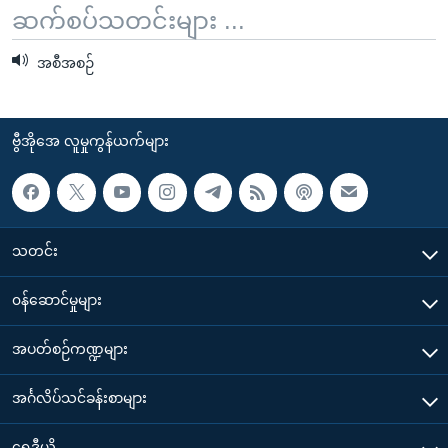
အ
ဆက်စပ်သတင်းများ ...
သုတပဒေသာ အင်္ဂလိပ်စာ
ညွန်း
Learning English
စာမျက်နှာ
အစီအစဉ်
သို့
ဗွီအိုအေ လူမှုကွန်ယက်များ
ကျော်
ကြည့်
ဗွီအိုအေ လူမှုကွန်ယက်များ
ရန်
ဘာသာစကားများ
ရှာဖွေ
ရန်
နေရာ
သတင်း
သို့
၀န်ဆောင်မှုများ
ကျော်
ရန်
အပတ်စဉ်ကဏ္ဍများ
အင်္ဂလိပ်သင်ခန်းစာများ
ရေဒီယို