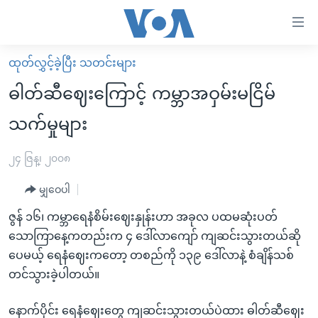
သုံး
ရ
လွယ်ကူ
ထုတ်လွှင့်ခဲ့ပြီး သတင်းများ
မူလစာမျက်နှာ
စေ
ဓါတ်ဆီဈေးကြောင့် ကမ္ဘာအဝှမ်းမငြိမ်
မြန်မာ
သည့်
သက်မှုများ
ကမ္ဘာ့သတင်းများ
Link
ဗွီဒီယို
နိုင်ငံတကာ
၂၄ ဇြန္၊ ၂၀၀၈
များ
သတင်းလွတ်လပ်ခွင့်
အမေရိကန်
ပင်မ
မျှဝေပါ
ရပ်ဝန်းတခု လမ်းတခု အလွန်
တရုတ်
အကြောင်းအရာ
ဇွန် ၁၆၊ ကမ္ဘာရေနံစိမ်းဈေးနှုန်းဟာ အခုလ ပထမဆုံးပတ်
သို့
အင်္ဂလိပ်စာလေ့လာမယ်
အစ္စရေး-ပါလက်စတိုင်း
သောကြာနေ့ကတည်းက ၄ ဒေါ်လာကျော် ကျဆင်းသွားတယ်ဆို
ကျော်
အပတ်စဉ်ကဏ္ဍများ
အမေရိကန်သုံးအီဒီယံ
ပေမယ့် ရေနံဈေးကတော့ တစည်ကို ၁၃၉ ဒေါ်လာနဲ့ စံချိန်သစ်
ကြည့်
တင်သွားခဲ့ပါတယ်။
ရေဒီယိုနှင့်ရုပ်သံ အချက်အလက်များ
မကြေးမုံရဲ့ အင်္ဂလိပ်စာ
ရေဒီယို
ရန်
ပင်မ
ရေဒီယို/တီဗွီအစီအစဉ်
ရုပ်ရှင်ထဲက အင်္ဂလိပ်စာ
တီဗွီ
နောက်ပိုင်း ရေနံဈေးတွေ ကျဆင်းသွားတယ်ပဲထား ဓါတ်ဆီဈေး