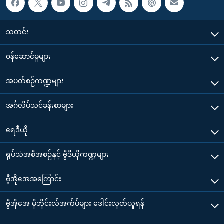
သတင်း
၀န်ဆောင်မှုများ
အပတ်စဉ်ကဏ္ဍများ
အင်္ဂလိပ်သင်ခန်းစာများ
ရေဒီယို
ရုပ်သံအစီအစဉ်နှင့် ဗွီဒီယိုကဏ္ဍများ
ဗွီအိုအေအကြောင်း
ဗွီအိုအေ မိုဘိုင်းလ်အက်ပ်များ ဒေါင်းလုတ်ယူရန်