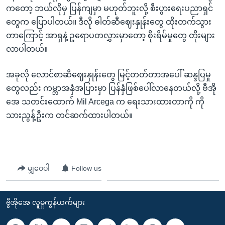
အ
ကတော့ ဘယ်လိုမှ ပြန်ကျမှာ မဟုတ်ဘူးလို့ စီးပွားရေးပညာရှင်
သုတပဒေသာ အင်္ဂလိပ်စာ
ညွန်း
Learning English
တွေက ပြောပါတယ်။ ဒီလို ဓါတ်ဆီဈေးနှုန်းတွေ ထိုးတက်သွား
စာမျက်နှာ
တာကြောင့် အာရှနဲ့ ဥရောပတလွှားမှာတော့ စိုးရိမ်မှုတွေ တိုးများ
သို့
ဗွီအိုအေ လူမှုကွန်ယက်များ
လာပါတယ်။
ကျော်
ကြည့်
အခုလို လောင်စာဆီဈေးနှုန်းတွေ မြင့်တတ်တာအပေါ် ဆန္ဒပြမှု
ရန်
တွေလည်း ကမ္ဘာအနှံအပြားမှာ ပြန်နှံဖြစ်ပေါ်လာနေတယ်လို့ ဗီအို
ဘာသာစကားများ
ရှာဖွေ
အေ သတင်းထောက် Mil Arcega က ရေးသားထားတာကို ကို
ရန်
သားညွန့်ဦးက တင်ဆက်ထားပါတယ်။
နေရာ
သို့
ကျော်
ရန်
မျှဝေပါ
Follow us
ဗွီအိုအေ လူမှုကွန်ယက်များ