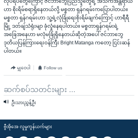
လုပ်ရပ်တွေကြောင့် ဇင်ဘာဘွေပြည်သူတွေရဲ့ အသက်အန္တရာယ်
ဟာ စိုးရိမ်စရာရှိနေတယ်လို့ မစ္စတာ ရှန်ဂရမ်းကပြောပါတယ်။
မစ္စတာ ရှန်ဂရမ်းဟာ သူ့ရဲ့လုံခြုံရေးစိုးရိမ်ချက်ကြောင့် ဟာရီရီ
မြို့ ဒတ်ချ်သံရုံးမျာ ခုံလှုံနေရပါတယ်။ မစ္စတာရှန်ဂရမ်းရဲ့
အခြေအနေဟာ မလုံမခြုံရှိနေတယ်ဆိုတဲ့အပေါ် ဇင်ဘာဘွေ
ဒုတိယပြန်ကြားရေးဝန်ကြီး Bright Matanga ကတော့ ငြင်းဆန်
ပါတယ်။
မျှဝေပါ
Follow us
ဆက်စပ်သတင်းများ ...
ဦးသားညွှန့်ဦး
ဗွီအိုအေ လူမှုကွန်ယက်များ