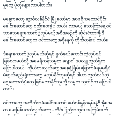
အ
သုတပဒေသာ အင်္ဂလိပ်စာ
မှုတွေ ပိုတိုးများလာပါတယ်။
ညွန်း
Learning English
စာမျက်နှာ
မနေ့ကတော့ ဆွာဇီလန်နိုင်ငံ မြို့တော်မှာ အာဖရိကတောင်ပိုင်း
သို့
ဗွီအိုအေ လူမှုကွန်ယက်များ
ခေါင်းဆောင်တွေ စည်းဝေးခဲ့ပါတယ်။ လာမယ့် သောကြာနေ့ ဇင်
ကျော်
ဘာဘွေရွေးကောက်ပွဲလုပ်မယ့်အစီအစဉ်ကို ဆိုင်းငံထားဖို့ ဒီ
ကြည့်
ခေါင်းဆောင်တွေက ဇင်ဘာဘွေအစိုးရကို တိုက်တွန်းပါတယ်။
ရန်
ဘာသာစကားများ
ရှာဖွေ
ဒီရွေးကောက်ပွဲလုပ်မယ်ဆိုရင် ရှက်ဖွယ်ကောင်းတဲ့လုပ်ရပ်
ရန်
ဖြစ်လာမယ်လို့ အမေရိကန်သမ္မတ ဂျောဂျ် ဒဗလျူဘွတ်ရ်ှက
နေရာ
ပြောပါတယ်။ ကိုယ်စားလှယ်တွေအနေနဲ့ ခြိမ်းခြောက်ခံရမှုမရှိပဲ
သို့
မဲဆွယ်စည်းရုံးတာတွေ မလုပ်နိုင်ဘူးဆိုရင် ဒါဟာ လွတ်လပ်တဲ့
ကျော်
ရွေးကောက်ပွဲတွေ ဖြစ်မလာနိုင်ဘူးလို့ သမ္မတ ဘွတ်ရ်ှက ပြောပါ
ရန်
တယ်။
ဇင်ဘာဘွေ အတိုက်အခံခေါင်းဆောင် မော်ဂန်ရှန်ဂရမ်းနဲ့ဗီအိုအေ
က မေးမြန်းဆက်သွယ်တော့ - တိုင်းပြည်အတွင်း အကြမ်းဖက်