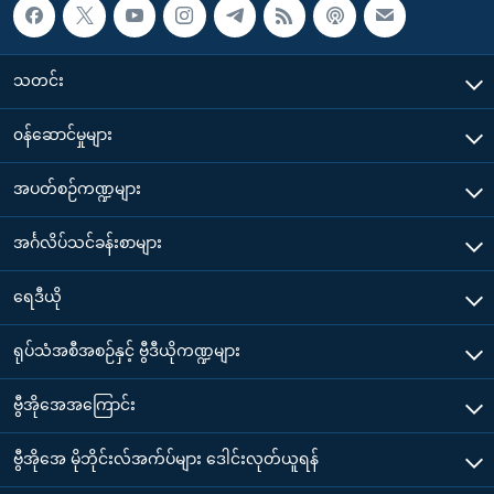
သတင်း
၀န်ဆောင်မှုများ
အပတ်စဉ်ကဏ္ဍများ
အင်္ဂလိပ်သင်ခန်းစာများ
ရေဒီယို
ရုပ်သံအစီအစဉ်နှင့် ဗွီဒီယိုကဏ္ဍများ
ဗွီအိုအေအကြောင်း
ဗွီအိုအေ မိုဘိုင်းလ်အက်ပ်များ ဒေါင်းလုတ်ယူရန်