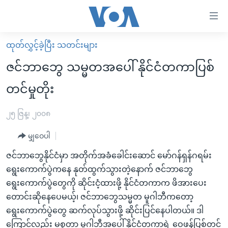
သုံး
ရ
လွယ်ကူ
ထုတ်လွှင့်ခဲ့ပြီး သတင်းများ
မူလစာမျက်နှာ
စေ
ဇင်ဘာဘွေ သမ္မတအပေါ် နိုင်ငံတကာပြစ်
မြန်မာ
သည့်
တင်မှုတိုး
ကမ္ဘာ့သတင်းများ
Link
ဗွီဒီယို
နိုင်ငံတကာ
၂၅ ဇြန္၊ ၂၀၀၈
များ
သတင်းလွတ်လပ်ခွင့်
အမေရိကန်
ပင်မ
မျှဝေပါ
ရပ်ဝန်းတခု လမ်းတခု အလွန်
တရုတ်
အကြောင်းအရာ
ဇင်ဘာဘွေနိုင်ငံမှာ အတိုက်အခံခေါင်းဆောင် မော်ဂန်ရှန်ဂရမ်း
သို့
အင်္ဂလိပ်စာလေ့လာမယ်
အစ္စရေး-ပါလက်စတိုင်း
ရွေးကောက်ပွဲကနေ နုတ်ထွက်သွားတဲ့နောက် ဇင်ဘာဘွေ
ကျော်
အပတ်စဉ်ကဏ္ဍများ
အမေရိကန်သုံးအီဒီယံ
ရွေးကောက်ပွဲတွေကို ဆိုင်းငံ့ထားဖို့ နိုင်ငံတကာက ဖိအားပေး
ကြည့်
တောင်းဆိုနေပေမယ့်၊ ဇင်ဘာဘွေသမ္မတ မူဂါဘီကတော့
ရေဒီယိုနှင့်ရုပ်သံ အချက်အလက်များ
မကြေးမုံရဲ့ အင်္ဂလိပ်စာ
ရေဒီယို
ရန်
ရွေးကောက်ပွဲတွေ ဆက်လုပ်သွားဖို့ ဆိုင်းပြင်နေပါတယ်။ ဒါ
ပင်မ
ရေဒီယို/တီဗွီအစီအစဉ်
ရုပ်ရှင်ထဲက အင်္ဂလိပ်စာ
တီဗွီ
ကြောင့်လည်း မစ္စတာ မူဂါဘီအပေါ် နိုင်ငံတကာရဲ့ ဝေဖန်ပြစ်တင်