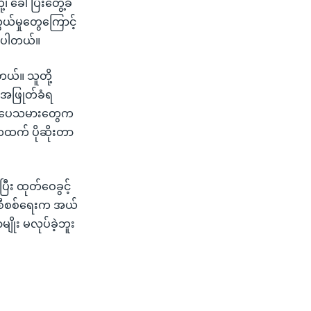
ခေါ်ပြီးတွေ့ခံ
ယ်မှုတွေကြောင့်
ြပါတယ်။
်။ သူတို့
 အဖြုတ်ခံရ
စာပေသမားတွေက
ကထက် ပိုဆိုးတာ
ီး ထုတ်ဝေခွင့်
ပေစီစစ်ရေးက အယ်
ိုး မလုပ်ခဲ့ဘူး