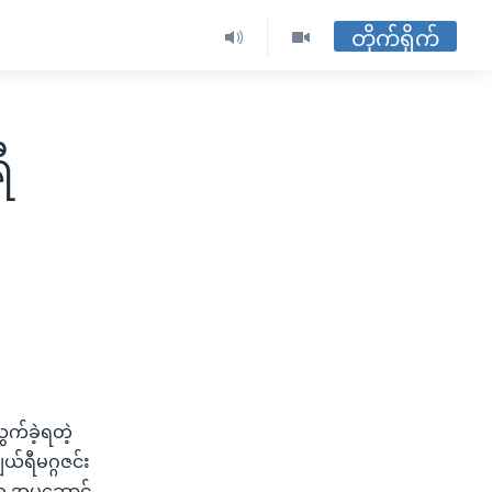
တိုက်ရိုက်
ီ
ွက်ခဲ့ရတဲ့
ယ်ရီမဂ္ဂဇင်း
က အမှုဆောင်