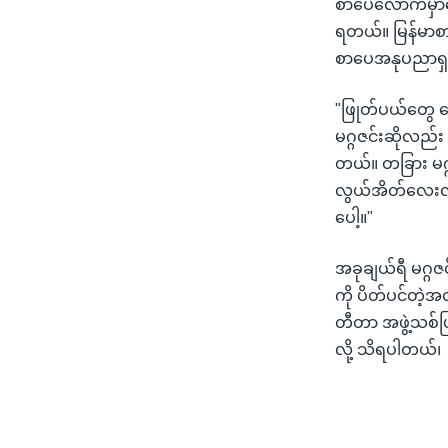
စာပေလောကမှာတော
ရတယ်။ မြန်မာစာ
စာပေအနုပညာရှ
"ဖြုတ်ပယ်တွေ 
မဂ္ဂဇင်းဆိုလည်
တယ်။ တခြား မ
လွယ်အိတ်လေးလွယ
ပေါ့။"
အခုချယ်ရီ မဂ္ဂဇ
ကို ပိတ်ပင်တဲ့
တီတာ အဖွဲ့သစ်ပြ
လို့ သိရပါတယ်၊