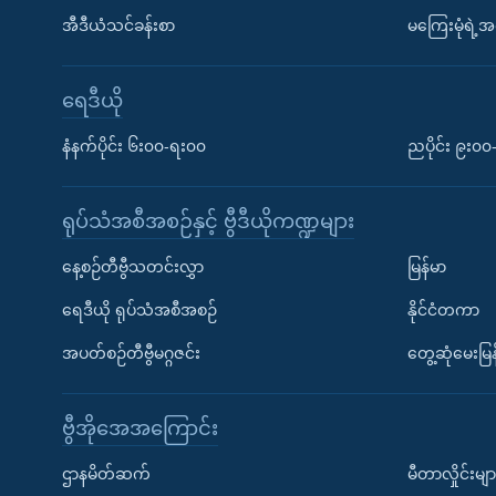
အီဒီယံသင်ခန်းစာ
မကြေးမုံရဲ့အင
ရေဒီယို
နံနက်ပိုင်း ၆း၀၀-ရး၀၀
ညပိုင်း ၉း၀
ရုပ်သံအစီအစဉ်နှင့် ဗွီဒီယိုကဏ္ဍများ
နေ့စဉ်တီဗွီသတင်းလွှာ
မြန်မာ
ရေဒီယို ရုပ်သံအစီအစဉ်
နိုင်ငံတကာ
အပတ်စဉ်တီဗွီမဂ္ဂဇင်း
တွေ့ဆုံမေးမြန
ဗွီအိုအေအကြောင်း
ဌာနမိတ်ဆက်
မီတာလှိုင်းမျာ