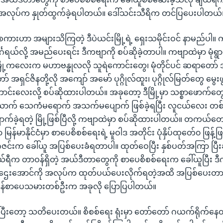
ုပ်က နှုတ်ထွက်ခဲ့ရပါတယ်။ ဒေါ်သင်းသီရိက တင်ပြပေးပါတယ်
ပါဠိစကားဟာ အများသိကြတဲ့ ဒီပဲယင်းမြို့ရဲ့ ရှေးသမိုင်းဝင် နာမည်ပ
္ဂရယ်လို့ အမည်ပေးရင်း ဒီကဗျာကို စပ်ဆိုခဲ့တာပါ။ ကဗျာထဲမှာ မုံရ
ီမြို့ကလေးက မဟာဗန္ဓုလလို သူရဲကောင်းတွေ၊ မုံတိုင်ပင် ဆရာတော်
အရှင်ဇိနတို့လို အကျော် အမော် ပုဂ္ဂိုလ်ထူး၊ ပုဂ္ဂိုလ်မြတ်တွေ မွေးဖ
့ဟောင်းလေးလို့ စပ်ဆိုထားပါတယ်။ အခုတော့ ဒီမြို့မှာ သစ္စာဖောက်တွေ
ောက် သေကံမရောက် အသက်မပျောက် ဖြစ်ခဲ့ရပြီး လူငယ်လေး တစ
က်ခဲ့ရတဲ့ မြို့ဖြစ်ပြီလို့ ကဗျာထဲမှာ စပ်ဆိုထားပါတယ်။ တကယ်တေ
မြန်မာနိုင်ငံမှာ စာပေစိစစ်ရေးရဲ့ မူဝါဒ အတိုင်း ပုံနှိပ်ထုတ်ေ၀ ဖြန့်ဖြူ
္ဂဇင်းက ခေါ်ယူ အပြစ်ပေးခံရတာပါ။ ထုတ်ဝေပြီး နှစ်ပတ်အကြာ ပြီးခဲ
ယ်ရီက တာဝန်ရှိတဲ့ အယ်ဒီတာတွေကို စာပေစိစစ်ရေးက ခေါ်ယူပြီး ဒီက
ုဌေးအောင်ကို အလုပ်က ထုတ်ပယ်ပေးလိုက်ရတဲ့အထိ အပြစ်ပေးတာခံ
ုန်စာပေသမားတစ်ဦးက အခုလို ပြောပြပါတယ်။
ေါ်ပြီးတော့ သတိပေးတယ်။ စိစစ်ရေး ရုံးမှာ တော်တော် ဂယက်ရိုက်န