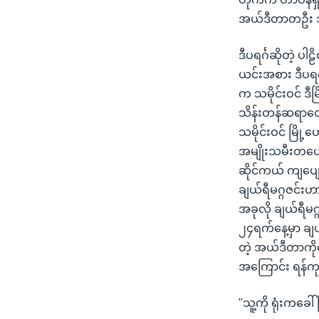
သုတပဒေသာ အင်္ဂလိပ်စာ
အ
အယ်ဒီတာတဦး အလ
ညွန်း
စာမျက်နှာ
ဒီပရင်္ဂဆိုတဲ့ 
သို့
ယင်းအစား ဒီပရင်
ကျော်
က သမိုင်းဝင် ဒ
ကြည့်
သိန်းတန်ဆရာတော် 
ရန်
သမိုင်းဝင် မြို
ရှာဖွေ
အမျိုးသမီးတယ
ရန်
ဆိုင်ကယ် ကျပျော
နေရာ
ချယ်ရီမဂ္ဂဇင်းဟာ 
သို့
အခုလို ချယ်ရီမဂ
ကျော်
၂၄ရက်နေ့မှာ ချ
ရန်
တဲ့ အယ်ဒီတာကိ
အကြောင်း ရန်က
"သူ့ကို ရုံးကခ