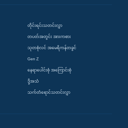
တိုင်းရင်းသတင်းလွှာ
တပတ်အတွင်း အားကစား
သုတစုံလင် အမေရိကန်တခွင်
Gen Z
နေရာပေါင်းစုံ အကြောင်းစုံ
ဒို့အသံ
သက်တံရောင်သတင်းလွှာ