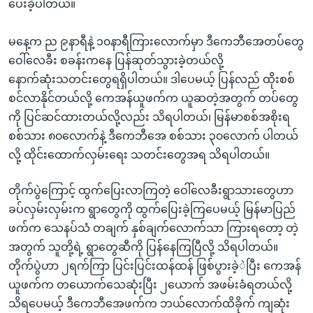
အ
ပေးခဲ့ပါတယ်။
သုတပဒေသာ အင်္ဂလိပ်စာ
ညွန်း
Learning English
စာမျက်နှာ
မနေ့က ည ၉နာရီနဲ့ ၁၀နာရီကြားလောက်မှာ ဒီကေဘီအေတပ်တွေ
သို့
ဝေါ်လေခီး စခန်းကနေ ပြန်ဆုတ်သွားခဲ့တယ်လို့
ဗွီအိုအေ လူမှုကွန်ယက်များ
ကျော်
နောက်ဆုံးသတင်းတွေရရှိပါတယ်။ ဒါပေမယ့် ပြန်လည် ထိုးစစ်
ကြည့်
စင်လာနိုင်တယ်လို့ ကေအန်ယူဖက်က ယူဆတဲ့အတွက် တပ်တွေ
ရန်
ကို ပြင်ဆင်ထားတယ်လို့လည်း သိရပါတယ်၊ မြန်မာစစ်အစိုးရ
ဘာသာစကားများ
ရှာဖွေ
စစ်သား ၈၀လောက်နဲ့ ဒီကေဘီအေ စစ်သား ၃၀လောက် ပါတယ်
ရန်
လို့ ထိုင်းထောက်လှမ်းရေး သတင်းတွေအရ သိရပါတယ်။
နေရာ
တိုက်ပွဲကြောင့် ထွက်ပြေးလာကြတဲ့ ဝေါ်လေခီးရွာသားတွေဟာ
သို့
ခပ်လှမ်းလှမ်းက ရွာတွေကို ထွက်ပြေးခဲ့ကြပေမယ့် မြန်မာပြည်
ကျော်
ဖက်က သေနပ်သံ တချက် နှစ်ချက်လောက်သာ ကြားရတော့ တဲ့
ရန်
အတွက် သူတို့ရဲ့ ရွာတွေဆီကို ပြန်နေကြပြီလို့ သိရပါတယ်။
တိုက်ပွဲဟာ ၂ရက်ကြာ ပြင်းပြင်းထန်ထန် ဖြစ်ပွားခဲ့ဲပြီး ကေအန်
ယူဖက်က တယောက်သေဆုံးပြီး ၂ယောက် အဖမ်းခံရတယ်လို့
သိရပေမယ့် ဒီကေဘီအေဖက်က ဘယ်လောက်ထိခိုက် ကျဆုံး