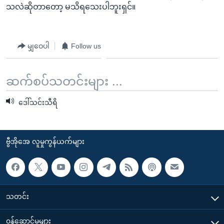
သလဲဆိုတာတော့ မသိရသေးပါဘူးရှင်။
မျှဝေပါ
Follow us
ဆက်စပ်သတင်းများ ...
ဒေါ်သင်းသီရိ
ဗွီအိုအေ လူမှုကွန်ယက်များ
သတင်း
၀န်ဆောင်မှုများ