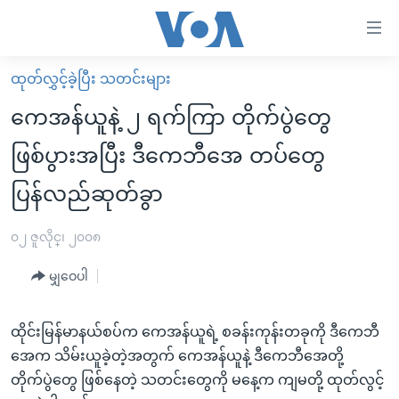
သုံး
ရ
လွယ်ကူ
ထုတ်လွှင့်ခဲ့ပြီး သတင်းများ
မူလစာမျက်နှာ
စေ
ကေအန်ယူနဲ့ ၂ ရက်ကြာ တိုက်ပွဲတွေ
မြန်မာ
သည့်
ဖြစ်ပွားအပြီး ဒီကေဘီအေ တပ်တွေ
ကမ္ဘာ့သတင်းများ
Link
ပြန်လည်ဆုတ်ခွာ
ဗွီဒီယို
နိုင်ငံတကာ
များ
သတင်းလွတ်လပ်ခွင့်
အမေရိကန်
ပင်မ
၀၂ ဇူလိုင္၊ ၂၀၀၈
ရပ်ဝန်းတခု လမ်းတခု အလွန်
တရုတ်
အကြောင်းအရာ
မျှဝေပါ
သို့
အင်္ဂလိပ်စာလေ့လာမယ်
အစ္စရေး-ပါလက်စတိုင်း
ကျော်
အပတ်စဉ်ကဏ္ဍများ
အမေရိကန်သုံးအီဒီယံ
ကြည့်
ထိုင်းမြန်မာနယ်စပ်က ကေအန်ယူရဲ့ စခန်းကုန်းတခုကို ဒီကေဘီ
ရေဒီယိုနှင့်ရုပ်သံ အချက်အလက်များ
မကြေးမုံရဲ့ အင်္ဂလိပ်စာ
ရေဒီယို
ရန်
အေက သိမ်းယူခဲ့တဲ့အတွက် ကေအန်ယူနဲ့ ဒီကေဘီအေတို့
ပင်မ
တိုက်ပွဲတွေ ဖြစ်နေတဲ့ သတင်းတွေကို မနေ့က ကျမတို့ ထုတ်လွင့်
ရေဒီယို/တီဗွီအစီအစဉ်
ရုပ်ရှင်ထဲက အင်္ဂလိပ်စာ
တီဗွီ