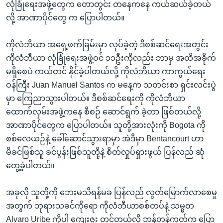
အ
လုံခြုံရေးအဖွဲ့တွေက တောတွင်း တနေကနေ ကယ်ဆယ်ခဲ့တယ်
သုတပဒေသာ အင်္ဂလိပ်စာ
ညွန်း
Learning English
လို့ အာဏာပိုင်တွေ က ပြောပါတယ်။
စာမျက်နှာ
သို့
ဗွီအိုအေ လူမှုကွန်ယက်များ
ကိုလံဘီယာ အရှေ့ဖက်ခြမ်းမှာ လုပ်ခဲ့တဲ့ ဒီစစ်ဆင်ရေးအတွင်း
ကျော်
ကိုလံဘီယာ လုံခြုံရေးအဖွဲ့ဝင် ၁၁ဦးကိုလည်း ဘာမှ အထိအခိုက်
ကြည့်
မရှိစေပဲ ကယ်တင် နိုင်ခဲ့ပါတယ်လို့ ကိုလံဘီယာ ကာကွယ်ရေး
ရန်
ဝန်ကြီး Juan Manuel Santos က မနေ့က သတင်းစာ ရှင်းလင်းပွဲ
ဘာသာစကားများ
ရှာဖွေ
မှာ ကြေညာသွားပါတယ်။ ဒီစစ်ဆင်ရေးကို ကိုလံဘီယာ
ရန်
ထောက်လှမ်းအဖွဲ့ကနေ စီစဉ် ဆောင်ရွက် ခဲ့တာ ဖြစ်တယ်လို့
နေရာ
အာဏာပိုင်တွေက ပြောပါတယ်။ သူတို့အားလုံးကို Bogota ကို
သို့
စစ်လေယဉ်နဲ့ ခေါ်ဆောင်သွားရာမှာ အဲဒီမှာ Bentancourt ဟာ
ကျော်
မိခင်ဖြစ်သူ ခင်ပွန်းဖြစ်သူတို့နဲ့ စိတ်လှုပ်ရှားဖွယ် ပြန်လည် ဆုံ
ရန်
တွေ့ခဲ့ပါတယ်။
အခုလို သူတို့ကို ဘေးမသီရန်မခ ပြန်လည် လွတ်မြောက်လာစေမှု
အတွက် ဘုရားသခင်ကိုရော ကိုလံဘီယာစစ်တပ်နဲ့ သမ္မတ
Alvaro Uribe ကိုပါ ကျေးဇူး တင်တယ်လို့ ဘန်တန်ကုတ်က ပြော