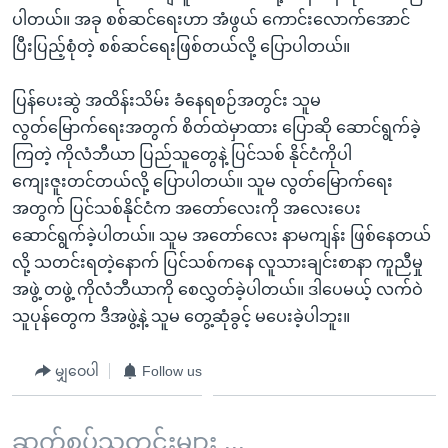
ပါတယ်။ အခု စစ်ဆင်ရေးဟာ အံဖွယ် ကောင်းလောက်အောင်
ပြီးပြည့်စုံတဲ့ စစ်ဆင်ရေးဖြစ်တယ်လို့ ပြောပါတယ်။
ပြန်ပေးဆွဲ အထိန်းသိမ်း ခံနေရစဉ်အတွင်း သူမ
လွတ်မြောက်ရေးအတွက် စိတ်ထဲမှာထား ပြောဆို ဆောင်ရွက်ခဲ့
ကြတဲ့ ကိုလံဘီယာ ပြည်သူတွေနဲ့ ပြင်သစ် နိုင်ငံကိုပါ
ကျေးဇူးတင်တယ်လို့ ပြောပါတယ်။ သူမ လွတ်မြောက်ရေး
အတွက် ပြင်သစ်နိုင်ငံက အတော်လေးကို အလေးပေး
ဆောင်ရွက်ခဲ့ပါတယ်။ သူမ အတော်လေး နာမကျန်း ဖြစ်နေတယ်
လို့ သတင်းရတဲ့နောက် ပြင်သစ်ကနေ လူသားချင်းစာနာ ကူညီမှု
အဖွဲ့ တဖွဲ့ ကိုလံဘီယာကို စေလွှတ်ခဲ့ပါတယ်။ ဒါပေမယ့် လက်ဝဲ
သူပုန်တွေက ဒီအဖွဲ့နဲ့ သူမ တွေ့ဆုံခွင့် မပေးခဲ့ပါဘူး။
မျှဝေပါ
Follow us
ဆက်စပ်သတင်းများ ...