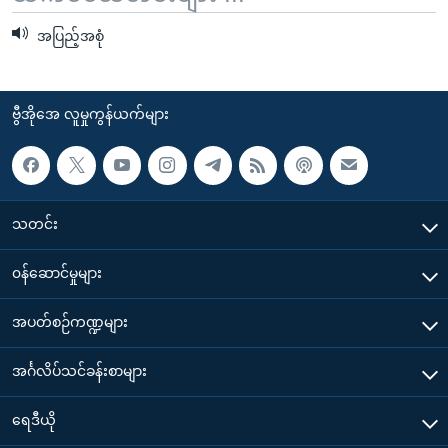
အပြည့်အစုံ
ဗွီအိုအေ လူမှုကွန်ယက်များ
သတင်း
၀န်ဆောင်မှုများ
အပတ်စဉ်ကဏ္ဍများ
အင်္ဂလိပ်သင်ခန်းစာများ
ရေဒီယို