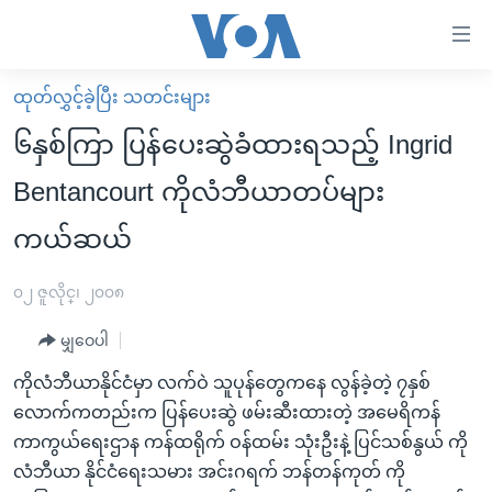
သုံး
ရ
လွယ်ကူ
ထုတ်လွှင့်ခဲ့ပြီး သတင်းများ
မူလစာမျက်နှာ
စေ
၆နှစ်ကြာ ပြန်ပေးဆွဲခံထားရသည့် Ingrid
မြန်မာ
သည့်
Bentancourt ကိုလံဘီယာတပ်များ
ကမ္ဘာ့သတင်းများ
Link
ကယ်ဆယ်
ဗွီဒီယို
နိုင်ငံတကာ
များ
သတင်းလွတ်လပ်ခွင့်
အမေရိကန်
ပင်မ
၀၂ ဇူလိုင္၊ ၂၀၀၈
ရပ်ဝန်းတခု လမ်းတခု အလွန်
တရုတ်
အကြောင်းအရာ
မျှဝေပါ
သို့
အင်္ဂလိပ်စာလေ့လာမယ်
အစ္စရေး-ပါလက်စတိုင်း
ကျော်
ကိုလံဘီယာနိုင်ငံမှာ လက်ဝဲ သူပုန်တွေကနေ လွန်ခဲ့တဲ့ ၇နှစ်
အပတ်စဉ်ကဏ္ဍများ
အမေရိကန်သုံးအီဒီယံ
ကြည့်
လောက်ကတည်းက ပြန်ပေးဆွဲ ဖမ်းဆီးထားတဲ့ အမေရိကန်
ရေဒီယိုနှင့်ရုပ်သံ အချက်အလက်များ
မကြေးမုံရဲ့ အင်္ဂလိပ်စာ
ရေဒီယို
ရန်
ကာကွယ်ရေးဌာန ကန်ထရိုက် ဝန်ထမ်း သုံးဦးနဲ့ ပြင်သစ်နွယ် ကို
ပင်မ
ရေဒီယို/တီဗွီအစီအစဉ်
လံဘီယာ နိုင်ငံရေးသမား အင်းဂရက် ဘန်တန်ကုတ် ကို
ရုပ်ရှင်ထဲက အင်္ဂလိပ်စာ
တီဗွီ