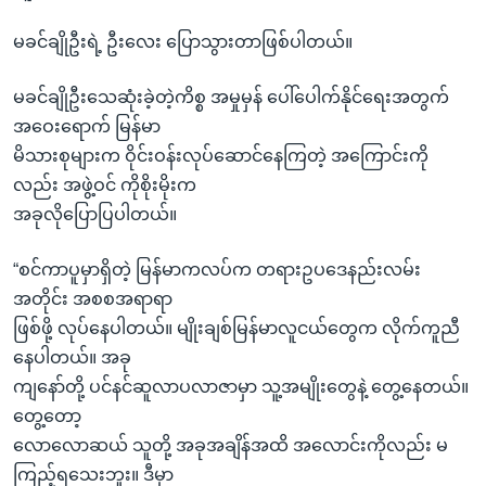
မခင်ချိုဦးရဲ့ ဦးလေး ပြောသွားတာဖြစ်ပါတယ်။
မခင်ချိုဦးသေဆုံးခဲ့တဲ့ကိစ္စ အမှုမှန် ပေါ်ပေါက်နိုင်ရေးအတွက်
အဝေးရောက် မြန်မာ
မိသားစုများက ဝိုင်းဝန်းလုပ်ဆောင်နေကြတဲ့ အကြောင်းကို
လည်း အဖွဲ့ဝင် ကိုစိုးမိုးက
အခုလိုပြောပြပါတယ်။
“စင်ကာပူမှာရှိတဲ့ မြန်မာကလပ်က တရားဥပဒေနည်းလမ်း
အတိုင်း အစစအရာရာ
ဖြစ်ဖို့ လုပ်နေပါတယ်။ မျိုးချစ်မြန်မာလူငယ်တွေက လိုက်ကူညီ
နေပါတယ်။ အခု
ကျနော်တို့ ပင်နင်ဆူလာပလာဇာမှာ သူ့အမျိုးတွေနဲ့ တွေ့နေတယ်။
တွေ့တော့
လောလောဆယ် သူတို့ အခုအချိန်အထိ အလောင်းကိုလည်း မ
ကြည့်ရသေးဘူး။ ဒီမှာ