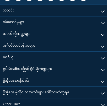
သတင်း
၀န်ဆောင်မှုများ
အပတ်စဉ်ကဏ္ဍများ
အင်္ဂလိပ်သင်ခန်းစာများ
ရေဒီယို
ရုပ်သံအစီအစဉ်နှင့် ဗွီဒီယိုကဏ္ဍများ
ဗွီအိုအေအကြောင်း
ဗွီအိုအေ မိုဘိုင်းလ်အက်ပ်များ ဒေါင်းလုတ်ယူရန်
Other Links