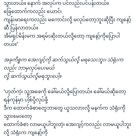
သွားတယ်။ နောက် အလုပ်က ပင်လည်းပင်ပန်းတယ်။
ခြေထောက်ကလည်း ယောင်၊
ကျန်းမာရေးကလည်း မကောင်းလို့ မလုပ်တော့ဘူးဆိုပြီး ကျနော့်
ဆီ ပြန်လာတယ်။
အိမ်ရှင်မိန်းမက အရမ်းဆိုးတယ်လို့တော့ ကျနော့်ကိုပြောပါ
တယ်။”
အခုကိစ္စက အေးဂျင့်ကို ဆက်သွယ်လို့ မရသေးဘူး၊ သံရုံးက
လည်း ဘာမှလုပ်ပေးမယ်
လို့ ဆက်သွယ်လို့မရဘူးပေါ့။
“ဟုတ်ကဲ့၊ သူ့အဖေကို ခေါ်မယ်လို့ပြောတယ်။ ခေါ်မယ်ဆိုတော့
ရန်ကုန်မှာ ပါ့စ်ပို့လုပ်ဖို့
ဒီက ထောက်ခံစာတွေဘာတွေ ယူသလားလို့ မနက်က သံရုံးကို
သွားမေးတော့
ထောက်ခံစာ လာမယူပါဘူးတဲ့၊ အေးဂျင့်ကလည်း လာမယူပါဘူး
လို့ သံရုံးက ကျနော့်ကို