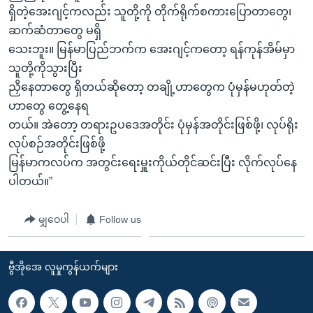
ရှိတဲ့အေးဂျင့်ကလည်း သူတို့ကို တိုက်ရိုက်စကားပြောတာတွေ၊
ဆက်ဆံတာတွေ မရှိ
သေးဘူး။ မြန်မာပြည်ဘက်က အေးဂျင့်ကတော့ ရန်ကုန်အိမ်မှာ
သူတို့ကိုသွားပြီး
ညှိနေတာတွေ ရှိတယ်ဆိုတော့ တချို့ဟာတွေက ပုံမှန်မဟုတ်တဲ့
ဟာတွေ တွေ့နေရ
တယ်။ အဲတော့ တရားဥပဒေအတိုင်း ပုံမှန်အတိုင်းဖြစ်ဖို့၊ လုပ်ရိုး
လုပ်စဉ်အတိုင်းဖြစ်ဖို့
မြန်မာကလပ်က အတွင်းရေးမှူးကိုယ်တိုင်ဆင်းပြီး လိုက်လုပ်နေ
ပါတယ်။”
မျှဝေပါ
Follow us
ဗွီအိုအေ လူမှုကွန်ယက်များ