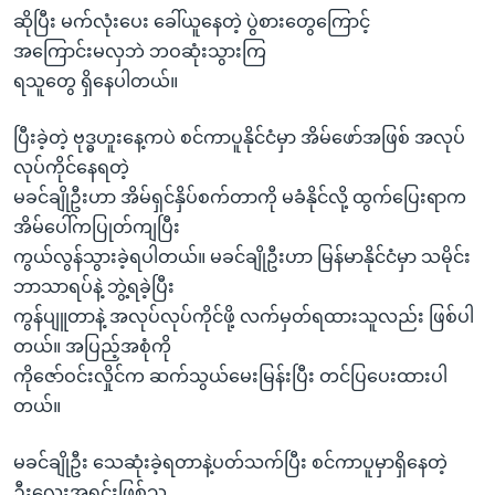
အ
သုတပဒေသာ အင်္ဂလိပ်စာ
ဆိုပြီး မက်လုံးပေး ခေါ်ယူနေတဲ့ ပွဲစားတွေကြောင့်
ညွန်း
Learning English
အကြောင်းမလှဘဲ ဘဝဆုံးသွားကြ
စာမျက်နှာ
ရသူတွေ ရှိနေပါတယ်။
သို့
ဗွီအိုအေ လူမှုကွန်ယက်များ
ကျော်
ပြီးခဲ့တဲ့ ဗုဒ္ဓဟူးနေ့ကပဲ စင်ကာပူနိုင်ငံမှာ အိမ်ဖော်အဖြစ် အလုပ်
ကြည့်
လုပ်ကိုင်နေရတဲ့
ရန်
မခင်ချိုဦးဟာ အိမ်ရှင်နှိပ်စက်တာကို မခံနိုင်လို့ ထွက်ပြေးရာက
ဘာသာစကားများ
ရှာဖွေ
အိမ်ပေါ်ကပြုတ်ကျပြီး
ရန်
ကွယ်လွန်သွားခဲ့ရပါတယ်။ မခင်ချိုဦးဟာ မြန်မာနိုင်ငံမှာ သမိုင်း
နေရာ
ဘာသာရပ်နဲ့ ဘွဲ့ရခဲ့ပြီး
သို့
ကွန်ပျူတာနဲ့ အလုပ်လုပ်ကိုင်ဖို့ လက်မှတ်ရထားသူလည်း ဖြစ်ပါ
ကျော်
တယ်။ အပြည့်အစုံကို
ရန်
ကိုဇော်ဝင်းလှိုင်က ဆက်သွယ်မေးမြန်းပြီး တင်ပြပေးထားပါ
တယ်။
မခင်ချိုဦး သေဆုံးခဲ့ရတာနဲ့ပတ်သက်ပြီး စင်ကာပူမှာရှိနေတဲ့
ဦးလေးအရင်းဖြစ်သူ