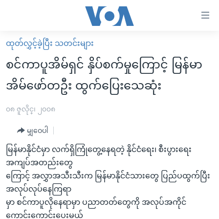
သုံး
ရ
လွယ်ကူ
ထုတ်လွှင့်ခဲ့ပြီး သတင်းများ
မူလစာမျက်နှာ
စေ
စင်ကာပူအိမ်ရှင် နှိပ်စက်မှုကြောင့် မြန်မာ
မြန်မာ
သည့်
အိမ်ဖော်တဦး ထွက်ပြေးသေဆုံး
ကမ္ဘာ့သတင်းများ
Link
ဗွီဒီယို
နိုင်ငံတကာ
၀၈ ဇူလိုင္၊ ၂၀၀၈
များ
သတင်းလွတ်လပ်ခွင့်
အမေရိကန်
ပင်မ
မျှဝေပါ
ရပ်ဝန်းတခု လမ်းတခု အလွန်
တရုတ်
အကြောင်းအရာ
မြန်မာနိုင်ငံမှာ လက်ရှိကြုံတွေ့နေရတဲ့ နိုင်ငံရေး၊ စီးပွားရေး
သို့
အင်္ဂလိပ်စာလေ့လာမယ်
အစ္စရေး-ပါလက်စတိုင်း
အကျပ်အတည်းတွေ
ကျော်
အပတ်စဉ်ကဏ္ဍများ
အမေရိကန်သုံးအီဒီယံ
ကြောင့် အလွှာအသီးသီးက မြန်မာနိုင်ငံသားတွေ ပြည်ပထွက်ပြီး
ကြည့်
အလုပ်လုပ်နေကြရာ
ရေဒီယိုနှင့်ရုပ်သံ အချက်အလက်များ
မကြေးမုံရဲ့ အင်္ဂလိပ်စာ
ရေဒီယို
ရန်
မှာ စင်ကာပူလိုနေရာမှာ ပညာတတ်တွေကို အလုပ်အကိုင်
ပင်မ
ရေဒီယို/တီဗွီအစီအစဉ်
ရုပ်ရှင်ထဲက အင်္ဂလိပ်စာ
တီဗွီ
ကောင်းကောင်းပေးမယ်