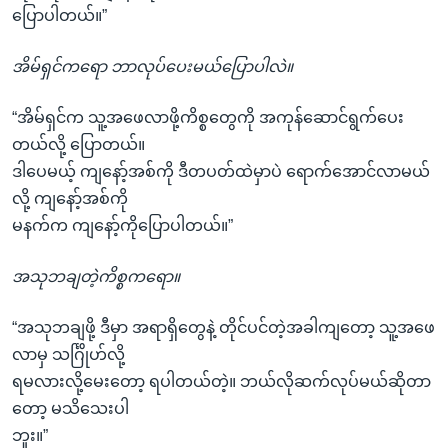
ပြောပါတယ်။”
အိမ်ရှင်ကရော ဘာလုပ်ပေးမယ်ပြောပါလဲ။
“အိမ်ရှင်က သူ့အဖေလာဖို့ကိစ္စတွေကို အကုန်ဆောင်ရွက်ပေး
တယ်လို့ ပြောတယ်။
ဒါပေမယ့် ကျနော့်အစ်ကို ဒီတပတ်ထဲမှာပဲ ရောက်အောင်လာမယ်
လို့ ကျနော့်အစ်ကို
မနက်က ကျနော့်ကိုပြောပါတယ်။”
အသုဘချတဲ့ကိစ္စကရော။
“အသုဘချဖို့ ဒီမှာ အရာရှိတွေနဲ့ တိုင်ပင်တဲ့အခါကျတော့ သူ့အဖေ
လာမှ သင်္ဂြိုဟ်လို့
ရမလားလို့မေးတော့ ရပါတယ်တဲ့။ ဘယ်လိုဆက်လုပ်မယ်ဆိုတာ
တော့ မသိသေးပါ
ဘူး။”