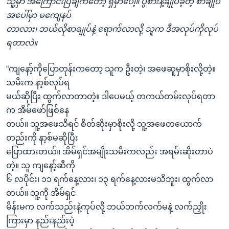
သူ့မှာ အကြောင်းပြချက်တော့ ရှိမှာပေါ့။ ပွဲစားနဲ့ချုပ်ခဲ့တဲ့ စာချုပ်
အပေါ်မှာ မကျေနပ်
တာလား၊ ဘယ်လိုစာချုပ်နဲ့ ရောက်လာလို့ သူက ဒီအလုပ်ကိုလုပ်
ရတာလဲ။
“ကျနော့်ကိုပြောတုန်းကတော့ သူက ဦးတဲ့၊ အဖေဆူမှာစိုးလို့တဲ့။
သမီးက နာ့စ်လုပ်ရ
မယ်ဆိုပြီး ထွက်လာတာတဲ့။ ဒါပေမယ့် တကယ်တမ်းလုပ်ရတာ
က အိမ်ဖော်ဖြစ်နေ
တယ်။ သူ့အဖေသိရင် စိတ်ဆိုးမှာစိုးလို့ သူ့အဖေတယောက်
တည်းကို နာ့စ်မဆိုပြီး
ပြောထားတယ်။ အိမ်ရှင်အမျိုးသမီးကလည်း အရမ်းဆိုးတာပဲ
တဲ့။ သူ ကျနော့်ဆီကို
၆ လပိုင်း၊ ၁၁ ရက်နေ့လား၊ ၁၃ ရက်နေ့လားမသိဘူး၊ ထွက်လာ
တယ်။ သူ့ကို အိမ်ရှင်
မိန်းမက လက်သည်းနဲ့ကုပ်လို့ ဘယ်ဘက်လက်မနဲ့ လက်ညှိုး
ကြားမှာ နည်းနည်းပဲ့