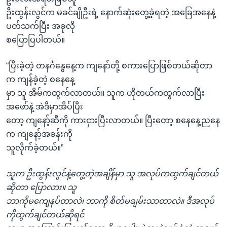
ဦးထွန်းလွင်က မခင်ချိုဦးရဲ့ နောက်ဆုံးတွေ့ခဲ့ရတဲ့ အခြေအနေနဲ့
ပတ်သက်ပြီး အခုလို
စပြောပြပါတယ်။
“ပြီးခဲ့တဲ့ တနင်္ဂနွေနေ့က ကျနော်တို့ စကားပြောဖြစ်တယ်ဆိုတာ
က ကျန်ခဲ့တဲ့ စနေနေ့
မှာ သူ အိမ်ကထွက်လာတယ်။ သူက ဟိုတယ်ကထွက်လာပြီး
အဖော်နဲ့ အဲဒီမှာအိပ်ပြီး
တော့ ကျနော့်ဆီကို ကားငှားပြီးလာတယ်။ ပြီးတော့ စနေနေ့ညနေ
က ကျနော့်အခန်းကို
သူလိုက်ခဲ့တယ်။”
သူက ဦးထွန်းလွင်နဲ့တွေ့တဲ့အချိန်မှာ သူ အလုပ်ကထွက်ချင်တယ်
ဆိုတာ ပြောလား။ သူ
ဘာကိုမကျေနပ်တာလဲ၊ ဘာကို စိတ်မချမ်းသာတာလဲ။ ဒီအလုပ်
ကိုထွက်ချင်တယ်ဆိုရင်