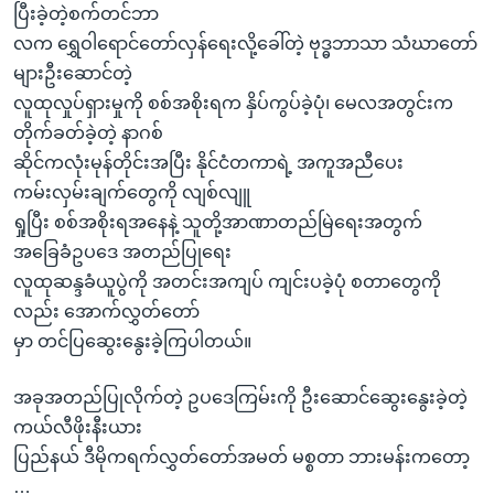
ပြီးခဲ့တဲ့စက်တင်ဘာ
လက ရွှေဝါရောင်တော်လှန်ရေးလို့ခေါ်တဲ့ ဗုဒ္ဓဘာသာ သံဃာတော်
များဦးဆောင်တဲ့
လူထုလှုပ်ရှားမှုကို စစ်အစိုးရက နှိပ်ကွပ်ခဲ့ပုံ၊ မေလအတွင်းက
တိုက်ခတ်ခဲ့တဲ့ နာဂစ်
ဆိုင်ကလုံးမုန်တိုင်းအပြီး နိုင်ငံတကာရဲ့ အကူအညီပေး
ကမ်းလှမ်းချက်တွေကို လျစ်လျူ
ရှုပြီး စစ်အစိုးရအနေနဲ့ သူတို့အာဏာတည်မြဲရေးအတွက်
အခြေခံဥပဒေ အတည်ပြုရေး
လူထုဆန္ဒခံယူပွဲကို အတင်းအကျပ် ကျင်းပခဲ့ပုံ စတာတွေကို
လည်း အောက်လွှတ်တော်
မှာ တင်ပြဆွေးနွေးခဲ့ကြပါတယ်။
အခုအတည်ပြုလိုက်တဲ့ ဥပဒေကြမ်းကို ဦးဆောင်ဆွေးနွေးခဲ့တဲ့
ကယ်လီဖိုးနီးယား
ပြည်နယ် ဒီမိုကရက်လွှတ်တော်အမတ် မစ္စတာ ဘားမန်းကတော့
…