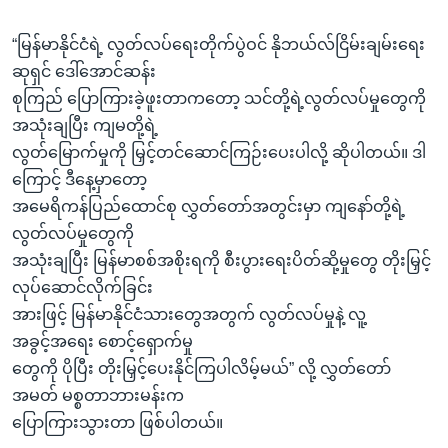
“မြန်မာနိုင်ငံရဲ့ လွတ်လပ်ရေးတိုက်ပွဲဝင် နိုဘယ်လ်ငြိမ်းချမ်းရေး
ဆုရှင် ဒေါ်အောင်ဆန်း
စုကြည် ပြောကြားခဲ့ဖူးတာကတော့ သင်တို့ရဲ့လွတ်လပ်မှုတွေကို
အသုံးချပြီး ကျမတို့ရဲ့
လွတ်မြောက်မှုကို မြှင့်တင်ဆောင်ကြဉ်းပေးပါလို့ ဆိုပါတယ်။ ဒါ
ကြောင့် ဒီနေ့မှာတော့
အမေရိကန်ပြည်ထောင်စု လွှတ်တော်အတွင်းမှာ ကျနော်တို့ရဲ့
လွတ်လပ်မှုတွေကို
အသုံးချပြီး မြန်မာစစ်အစိုးရကို စီးပွားရေးပိတ်ဆို့မှုတွေ တိုးမြှင့်
လုပ်ဆောင်လိုက်ခြင်း
အားဖြင့် မြန်မာနိုင်ငံသားတွေအတွက် လွတ်လပ်မှုနဲ့ လူ့
အခွင့်အရေး စောင့်ရှောက်မှု
တွေကို ပိုပြီး တိုးမြှင့်ပေးနိုင်ကြပါလိမ့်မယ်” လို့ လွှတ်တော်
အမတ် မစ္စတာဘားမန်းက
ပြောကြားသွားတာ ဖြစ်ပါတယ်။