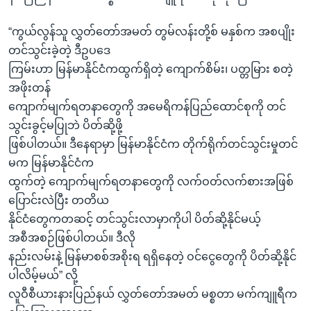
“ကွယ်လွန်သူ လွှတ်တော်အမတ် တွမ်လန်းတို့စ် မနှစ်က အစပျိုး
တင်သွင်းခဲ့တဲ့ ဒီဥပဒေ
ကြမ်းဟာ မြန်မာနိုင်ငံကထွက်ရှိတဲ့ ကျောက်စိမ်း၊ ပတ္တမြား စတဲ့
အဖိုးတန်
ကျောက်မျက်ရတနာတွေကို အမေရိကန်ပြည်ထောင်စုကို တင်
သွင်းခွင့်မပြုဘဲ ပိတ်ဆို့ဖို့
ဖြစ်ပါတယ်။ ဒီနေရာမှာ မြန်မာနိုင်ငံက တိုက်ရိုက်တင်သွင်းမှုတင်
မက မြန်မာနိုင်ငံက
ထွက်တဲ့ ကျောက်မျက်ရတနာတွေကို လက်ဝတ်လက်စားအဖြစ်
ပြောင်းလဲပြီး တတိယ
နိုင်ငံတွေကတဆင့် တင်သွင်းလာမှာကိုပါ ပိတ်ဆို့နိုင်မယ့်
အစီအစဉ်ဖြစ်ပါတယ်။ ဒီလို
နည်းလမ်းနဲ့ မြန်မာစစ်အစိုးရ ရရှိနေတဲ့ ဝင်ငွေတွေကို ပိတ်ဆို့နိုင်
ပါလိမ့်မယ်” လို့
လူဝီစီယားနားပြည်နယ် လွှတ်တော်အမတ် မစ္စတာ မက်ကျူရီက