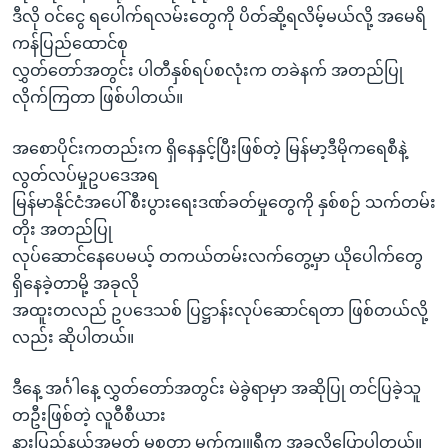
ဒီလို ဝင်ငွေ ရပေါက်ရလမ်းတွေကို ပိတ်ဆို့ရလိမ့်မယ်လို့ အမေရိ
ကန်ပြည်ထောင်စု
လွှတ်တော်အတွင်း ပါတီနှစ်ရပ်စလုံးက တခဲနက် အတည်ပြု
လိုက်ကြတာ ဖြစ်ပါတယ်။
အစောပိုင်းကတည်းက ရှိနေနှင့်ပြီးဖြစ်တဲ့ မြန်မာ့ဒီမိုကရေစီနဲ့
လွတ်လပ်မှုဥပဒေအရ
မြန်မာနိုင်ငံအပေါ် စီးပွားရေးဒဏ်ခတ်မှုတွေကို နှစ်စဉ် သက်တမ်း
တိုး အတည်ပြု
လုပ်ဆောင်နေပေမယ့် တကယ်တမ်းလက်တွေ့မှာ ယိုပေါက်တွေ
ရှိနေခဲ့တာမို့ အခုလို
အထူးတလည် ဥပဒေသစ် ပြဋ္ဌာန်းလုပ်ဆောင်ရတာ ဖြစ်တယ်လို့
လည်း ဆိုပါတယ်။
ဒီနေ့ အင်္ဂါနေ့ လွှတ်တော်အတွင်း မဲခွဲရာမှာ အဆိုပြု တင်ပြခဲ့သူ
တဦးဖြစ်တဲ့ လူဝီစီယား
နားပြည်နယ်အမတ် မစ္စတာ မက်ကျူရီက အခုလိုပြောပါတယ်။