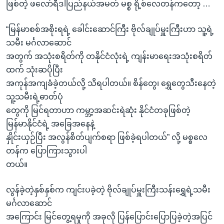
ဖြစ်တဲ့ ဖလော်ရီဒါပြည်နယ်အမတ် မစ္စ ရို့စ်လေတန်ကတော့ …
“မြန်မာစစ်အစိုးရရဲ့ ခေါင်းဆောင်ကြီး ဗိုလ်ချုပ်မှူးကြီးဟာ သူ့ရဲ့
သမီး မင်္ဂလာဆောင်
အတွက် အသုံးစရိတ်ကို တနိုင်ငံလုံးရဲ့ ကျန်းမာရေးအသုံးစရိတ်
ထက် သုံးဆပိုပြီး
အကုန်အကျခံခဲ့တယ်လို့ သိရပါတယ်။ စိန်တွေ၊ ရွှေတွေသီးနေတဲ့
သူ့သမီးရဲ့ဓာတ်ပုံ
တွေကို မြင်ရတာဟာ ကမ္ဘာ့အဆင်းရဲဆုံး နိုင်ငံတခုဖြစ်တဲ့
မြန်မာနိုင်ငံရဲ့ အခြေအနေနဲ့
နှိုင်းယှဉ်ပြီး အလွန်စိတ်ပျက်စရာ ဖြစ်ခဲ့ရပါတယ်” လို့ မစ္စလေ
တန်က ပြောကြားသွားပါ
တယ်။
လွန်ခဲ့တဲ့နှစ်နှစ်က ကျင်းပခဲ့တဲ့ ဗိုလ်ချုပ်မှူးကြီးသန်းရွှေရဲ့သမီး
မင်္ဂလာဆောင်
အကြောင်း မြင်တွေ့ရမှုကို အခုလို ပြန်ပြောင်းပြောပြခဲ့တဲ့အပြင်