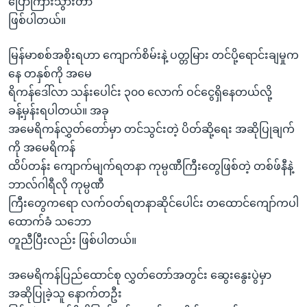
ပြောကြားသွားတာ
ဖြစ်ပါတယ်။
မြန်မာစစ်အစိုးရဟာ ကျောက်စိမ်းနဲ့ ပတ္တမြား တင်ပို့ရောင်းချမှုက
နေ တနှစ်ကို အမေ
ရိကန်ဒေါ်လာ သန်းပေါင်း ၃၀၀ လောက် ဝင်ငွေရှိနေတယ်လို့
ခန့်မှန်းရပါတယ်။ အခု
အမေရိကန်လွှတ်တော်မှာ တင်သွင်းတဲ့ ပိတ်ဆို့ရေး အဆိုပြုချက်
ကို အမေရိကန်
ထိပ်တန်း ကျောက်မျက်ရတနာ ကုမ္ပဏီကြီးတွေဖြစ်တဲ့ တစ်ဖ်နီနဲ့
ဘာလ်ဂါရီလို ကုမ္ပဏီ
ကြီးတွေကရော လက်ဝတ်ရတနာဆိုင်ပေါင်း တထောင်ကျော်ကပါ
ထောက်ခံ သဘော
တူညီပြီးလည်း ဖြစ်ပါတယ်။
အမေရိကန်ပြည်ထောင်စု လွှတ်တော်အတွင်း ဆွေးနွေးပွဲမှာ
အဆိုပြုခဲ့သူ နောက်တဦး