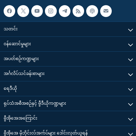
သတင်း
၀န်ဆောင်မှုများ
အပတ်စဉ်ကဏ္ဍများ
အင်္ဂလိပ်သင်ခန်းစာများ
ရေဒီယို
ရုပ်သံအစီအစဉ်နှင့် ဗွီဒီယိုကဏ္ဍများ
ဗွီအိုအေအကြောင်း
ဗွီအိုအေ မိုဘိုင်းလ်အက်ပ်များ ဒေါင်းလုတ်ယူရန်