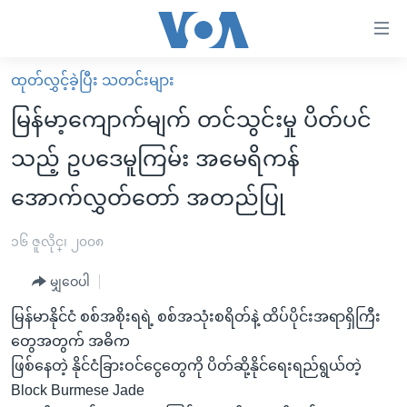
သုံး
ရ
လွယ်ကူ
ထုတ်လွှင့်ခဲ့ပြီး သတင်းများ
မူလစာမျက်နှာ
စေ
မြန်မာ့ကျောက်မျက် တင်သွင်းမှု ပိတ်ပင်
မြန်မာ
သည့်
သည့် ဥပဒေမူကြမ်း အမေရိကန်
ကမ္ဘာ့သတင်းများ
Link
အောက်လွှတ်တော် အတည်ပြု
ဗွီဒီယို
နိုင်ငံတကာ
များ
သတင်းလွတ်လပ်ခွင့်
အမေရိကန်
ပင်မ
၁၆ ဇူလိုင္၊ ၂၀၀၈
ရပ်ဝန်းတခု လမ်းတခု အလွန်
တရုတ်
အကြောင်းအရာ
မျှဝေပါ
သို့
အင်္ဂလိပ်စာလေ့လာမယ်
အစ္စရေး-ပါလက်စတိုင်း
ကျော်
မြန်မာနိုင်ငံ စစ်အစိုးရရဲ့ စစ်အသုံးစရိတ်နဲ့ ထိပ်ပိုင်းအရာရှိကြီး
အပတ်စဉ်ကဏ္ဍများ
အမေရိကန်သုံးအီဒီယံ
ကြည့်
တွေအတွက် အဓိက
ရေဒီယိုနှင့်ရုပ်သံ အချက်အလက်များ
မကြေးမုံရဲ့ အင်္ဂလိပ်စာ
ရေဒီယို
ရန်
ဖြစ်နေတဲ့ နိုင်ငံခြားဝင်ငွေတွေကို ပိတ်ဆို့နိုင်ရေးရည်ရွယ်တဲ့
ပင်မ
ရေဒီယို/တီဗွီအစီအစဉ်
Block Burmese Jade
ရုပ်ရှင်ထဲက အင်္ဂလိပ်စာ
တီဗွီ