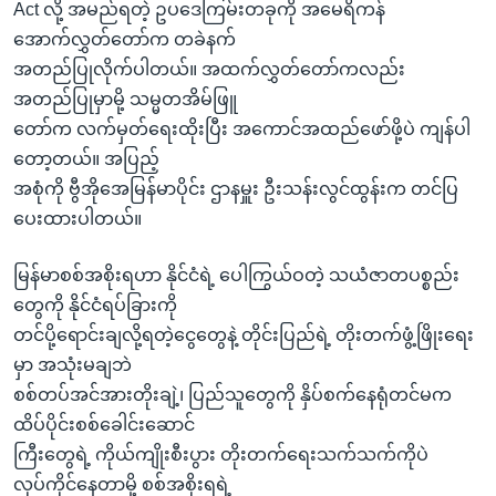
အ
Act လို့ အမည်ရတဲ့ ဥပဒေကြမ်းတခုကို အမေရိကန်
သုတပဒေသာ အင်္ဂလိပ်စာ
ညွန်း
Learning English
အောက်လွှတ်တော်က တခဲနက်
စာမျက်နှာ
အတည်ပြုလိုက်ပါတယ်။ အထက်လွှတ်တော်ကလည်း
သို့
ဗွီအိုအေ လူမှုကွန်ယက်များ
အတည်ပြုမှာမို့ သမ္မတအိမ်ဖြူ
ကျော်
တော်က လက်မှတ်ရေးထိုးပြီး အကောင်အထည်ဖော်ဖို့ပဲ ကျန်ပါ
ကြည့်
တော့တယ်။ အပြည့်
ရန်
အစုံကို ဗွီအိုအေမြန်မာပိုင်း ဌာနမှူး ဦးသန်းလွင်ထွန်းက တင်ပြ
ဘာသာစကားများ
ရှာဖွေ
ပေးထားပါတယ်။
ရန်
နေရာ
မြန်မာစစ်အစိုးရဟာ နိုင်ငံရဲ့ ပေါကြွယ်ဝတဲ့ သယံဇာတပစ္စည်း
သို့
တွေကို နိုင်ငံရပ်ခြားကို
ကျော်
တင်ပို့ရောင်းချလို့ရတဲ့ငွေတွေနဲ့ တိုင်းပြည်ရဲ့ တိုးတက်ဖွံ့ဖြိုးရေး
ရန်
မှာ အသုံးမချဘဲ
စစ်တပ်အင်အားတိုးချဲ့၊ ပြည်သူတွေကို နှိပ်စက်နေရုံတင်မက
ထိပ်ပိုင်းစစ်ခေါင်းဆောင်
ကြီးတွေရဲ့ ကိုယ်ကျိုးစီးပွား တိုးတက်ရေးသက်သက်ကိုပဲ
လုပ်ကိုင်နေတာမို့ စစ်အစိုးရရဲ့