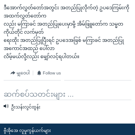
ဒီအောက်လွှတ်တော်အတွင်း အတည်ပြုလိုက်တဲ့ ဥပဒေကြမ်းကို
အထက်လွှတ်တော်က
လည်း မကြာခင် အတည်ပြုပေးမှာမို့ အိမ်ဖြူတော်က သမ္မတ
ကိုယ်တိုင် လက်မှတ်
ရေးထိုး အတည်ပြုပြီးရင် ဥပဒေအဖြစ် မကြာခင် အတည်ပြု
အကောင်အထည် ပေါ်လာ
လိမ့်မယ်လို့လည်း မျှော်လင့်ရပါတယ်။
မျှဝေပါ
Follow us
ဆက်စပ်သတင်းများ ...
ဦးသန်းလွင်ထွန်း
ဗွီအိုအေ လူမှုကွန်ယက်များ