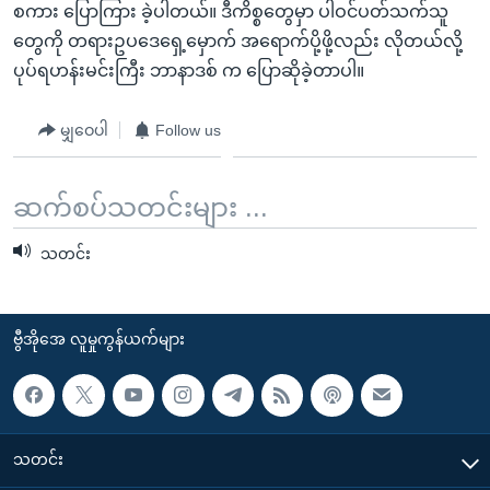
စကား ပြောကြား ခဲ့ပါတယ်။ ဒီကိစ္စတွေမှာ ပါဝင်ပတ်သက်သူ
တွေကို တရားဥပဒေရှေ့မှောက် အရောက်ပို့ဖို့လည်း လိုတယ်လို့
ပုပ်ရဟန်းမင်းကြီး ဘာနာဒစ် က ပြောဆိုခဲ့တာပါ။
မျှဝေပါ
Follow us
ဆက်စပ်သတင်းများ ...
သတင်း
ဗွီအိုအေ လူမှုကွန်ယက်များ
သတင်း