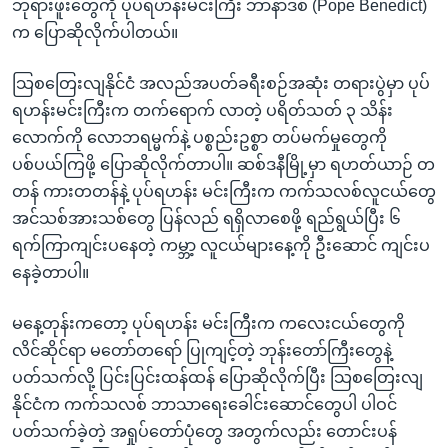
အ
ဘုရားဖူးတွေကို ပုပ်ရဟန်းမင်းကြီး ဘာနာဒစ် (Pope Benedict)
သုတပဒေသာ အင်္ဂလိပ်စာ
ညွန်း
က ပြောဆိုလိုက်ပါတယ်။
Learning English
စာမျက်နှာ
သြစတြေးလျနိုင်ငံ အလည်အပတ်ခရီးစဉ်အဆုံး တရားပွဲမှာ ပုပ်
သို့
ဗွီအိုအေ လူမှုကွန်ယက်များ
ရဟန်းမင်းကြီးက တက်ရောက် လာတဲ့ ပရိတ်သတ် ၃ သိန်း
ကျော်
လောက်ကို လောဘရမ္မက်နဲ့ ပစ္စည်းဥစ္စာ တပ်မက်မှုတွေကို
ကြည့်
ပစ်ပယ်ကြဖို့ ပြောဆိုလိုက်တာပါ။ ဆစ်ဒနီမြို့မှာ ရဟတ်ယာဉ် တ
ရန်
ဘာသာစကားများ
တန် ကားတတန်နဲ့ ပုပ်ရဟန်း မင်းကြီးက ကက်သလစ်လူငယ်တွေ
ရှာဖွေ
အင်သစ်အားသစ်တွေ ပြန်လည် ရရှိလာစေဖို့ ရည်ရွယ်ပြီး ၆
ရန်
ရက်ကြာကျင်းပနေတဲ့ ကမ္ဘာ့ လူငယ်များနေ့ကို ဦးဆောင် ကျင်းပ
နေရာ
နေခဲ့တာပါ။
သို့
ကျော်
မနေ့တုန်းကတော့ ပုပ်ရဟန်း မင်းကြီးက ကလေးငယ်တွေကို
ရန်
လိင်ဆိုင်ရာ မတော်တရော် ပြုကျင့်တဲ့ ဘုန်းတော်ကြီးတွေနဲ့
ပတ်သက်လို့ ပြင်းပြင်းထန်ထန် ပြောဆိုလိုက်ပြီး သြစတြေးလျ
နိုင်ငံက ကက်သလစ် ဘာသာရေးခေါင်းဆောင်တွေပါ ပါဝင်
ပတ်သက်ခဲ့တဲ့ အရှုပ်တော်ပုံတွေ အတွက်လည်း တောင်းပန်