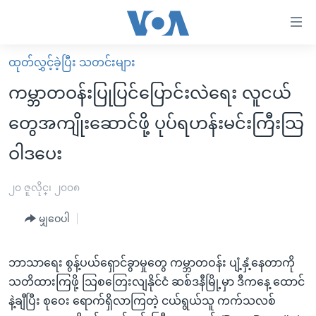
သုံး
ရ
လွယ်ကူ
ထုတ်လွှင့်ခဲ့ပြီး သတင်းများ
မူလစာမျက်နှာ
စေ
ကမ္ဘာတဝန်းပြုပြင်ပြောင်းလဲရေး လူငယ်
မြန်မာ
သည့်
တွေအကျိုးဆောင်ဖို့ ပုပ်ရဟန်းမင်းကြီးသြ
ကမ္ဘာ့သတင်းများ
Link
ဝါဒပေး
ဗွီဒီယို
နိုင်ငံတကာ
များ
သတင်းလွတ်လပ်ခွင့်
အမေရိကန်
ပင်မ
၂၀ ဇူလိုင္၊ ၂၀၀၈
ရပ်ဝန်းတခု လမ်းတခု အလွန်
တရုတ်
အကြောင်းအရာ
မျှဝေပါ
သို့
အင်္ဂလိပ်စာလေ့လာမယ်
အစ္စရေး-ပါလက်စတိုင်း
ကျော်
အပတ်စဉ်ကဏ္ဍများ
အမေရိကန်သုံးအီဒီယံ
ကြည့်
ဘာသာရေး စွန့်ပယ်ရှောင်ခွာမှုတွေ ကမ္ဘာတဝန်း ပျံ့နှံ့နေတာကို
ရေဒီယိုနှင့်ရုပ်သံ အချက်အလက်များ
မကြေးမုံရဲ့ အင်္ဂလိပ်စာ
ရေဒီယို
ရန်
သတိထားကြဖို့ သြစတြေးလျနိုင်ငံ ဆစ်ဒနီမြို့မှာ ဒီကနေ့ ထောင်
ပင်မ
နဲ့ချီပြီး စုဝေး ရောက်ရှိလာကြတဲ့ ငယ်ရွယ်သူ ကက်သလစ်
ရေဒီယို/တီဗွီအစီအစဉ်
ရုပ်ရှင်ထဲက အင်္ဂလိပ်စာ
တီဗွီ