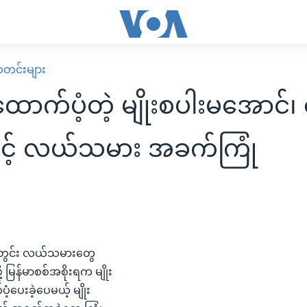
း သတင်းများ
ထောက်ပံ့တဲ့ မျိုးစပါးမအောင်
့် လယ်သမား အခက်ကြုံ
အတွင်း လယ်သမားတွေ
ဖို့ မြန်မာစစ်အစိုးရက မျိုး
့ပေးခဲ့ပေမယ့် မျိုး