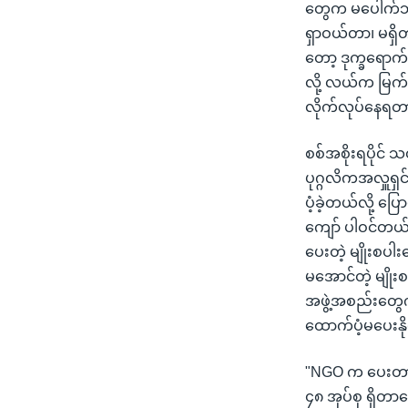
တွေက မပေါက်ဘူး
ရှာဝယ်တာ၊ မရှိ
တော့ ဒုက္ခရောက်
လို့ လယ်က မြက
လိုက်လုပ်နေရတ
စစ်အစိုးရပိုင်
ပုဂ္ဂလိကအလှူရှ
ပံ့ခဲ့တယ်လို့ ပ
ကျော် ပါဝင်တယ
ပေးတဲ့ မျိုးစပါ
မအောင်တဲ့ မျို
အဖွဲ့အစည်းတွေ
ထောက်ပံ့မပေးန
"NGO က ပေးတာက
၄၈ အုပ်စု ရှိတ