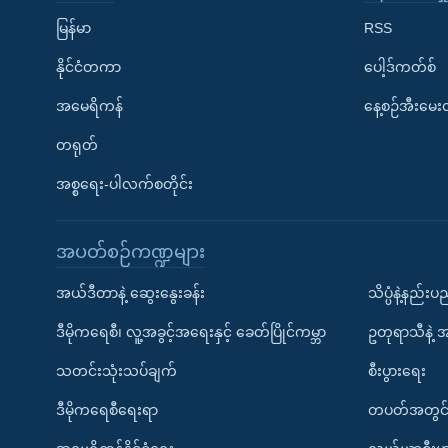
မြန်မာ
RSS
နိုင်ငံတကာ
ပေါ့ဒ်ကတ်စ်
အမေရိကန်
နေ့စဉ်အီးမေ
တရုတ်
အစ္စရေး-ပါလက်စတိုင်း
အပတ်စဉ်ကဏ္ဍများ
အယ်ဒီတာနဲ့ ဆွေးနွေးခန်း
သိပ္ပံနဲ့နည်း
ဒီမိုကရေစီ၊ လူ့အခွင့်အရေးနှင့် ခေတ်ပြိုင်ကမ္ဘာ
ဥတုရာသီနဲ့ 
သတင်းသုံးသပ်ချက်
စီးပွားရေး
ဒီမိုကရေစီရေးရာ
တပတ်အတွင်