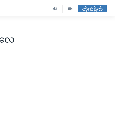
တိုက်ရိုက်
၊ လေ