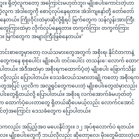
။ ရှိတဲ့လူကတော့ အကြောင်းမဟုတ်ဘူး၊ မျိုးစပါးကောင်းတဲ့ဟာ
တဲ့လူက အဲဒါတွေကို စောင့်လုပ်နေရတာ။ အဲဒါကျနော်တို့ တော်တော်
နေတယ်။ ကြိုးဝိုင်းထဲမှာဆိုလို့ရှိရင် မြက်တွေက သန်လွန်းအားကြီး
်တွေကြားထဲမှာ လိုက်လုပ်နေရတာ။ တကွက်ကြား တကွက်ကြား
ာ။ မြက်တွေက အများကြီးဖြစ်နေတယ်။"
 သတင်းစာတွေမှာတော့ လယ်သမားတွေအတွက် အစိုးရ၊ နိုင်ငံတကာနဲ့
င်တွေကနေ စုစုပေါင်း မျိုးစပါး တင်းပေါင်း တသန်းေလောက် ထော
ြောပါတယ်။ အဲဒီအထဲမှာ အစိုးရကထောက်ပံ့တဲ့ မျိုးစပါး ခြောက်သိန်း
်လို့လည်း ပြောပါတယ်။ ဒေသခံလယ်သမားတချို့ကတော့ အစိုးရ
းတွေအပြင် ပုဂ္ဂလိက အလှူရှင်တွေကပေးတဲ့ မျိုးစပါးတွေထဲမှာလည်း
းစပါးတွေရှိတယ်လို့ ပြောပါတယ်။ အစိုးရ လက်အောက်ခံမဟုတ်တဲ့
က ထောက်ပံ့ပေးတာတွေ ရှိတယ်ဆိုပေမယ့်လည်း လောက်ငအောင်
ိုင်တဲ့အကြောင်း ဒေသခံတွေက ပြောပါတယ်။
လည်း အပြည့်အ၀ မပေးနိုင်ဘူး။ ၁၂ အုပ်စုလောက်ပဲ ရတယ်။
ာလေ။ မျိုးစပါးတွေကို ဘယ်လိုလည်း ဆိုတော့လေ၊ မိုးတွေမိထားတဲ့ဟ