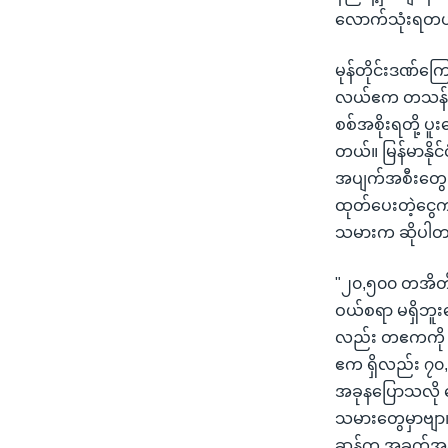
လောက်သုံးရတယ
မုန်တိုင်းဒဏ်ကြ
လယ်ဧက တသန်းခွဲ
စစ်အစိုးရတို့ ပူ
တယ်။ မြန်မာနိုင်
အပျက်အစီးတွေက
ထုတ်ပေးတဲ့ငွေ
သမားက ဆိုပါတ
"၂၀,၅၀၀ တအိတ်က
ဝယ်စရာ မရှိဘူ
လည်း တဧကကို ၇,
ဧက ရှိလည်း ၇၀,
အခုနပြောသလို 
သမားတွေမှာဗျာ
ဆန်က အခက်အခဲကတ