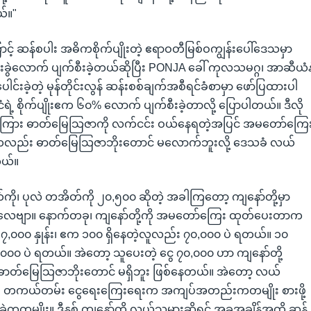
်။"
ောင့် ဆန်စပါး အဓိကစိုက်ပျိုးတဲ့ ဧရာဝတီမြစ်ဝကျွန်းပေါ်ဒေသမှာ
လောက် ပျက်စီးခဲ့တယ်ဆိုပြီး PONJA ခေါ် ကုလသမဂ္ဂ၊ အာဆီယံနဲ
းပေါင်းခဲ့တဲ့ မုန်တိုင်းလွန် ဆန်းစစ်ချက်အစီရင်ခံစာမှာ ဖော်ပြထားပါ
ငံရဲ့ စိုက်ပျိုးဧက ၆၀% လောက် ပျက်စီးခဲ့တာလို့ ပြောပါတယ်။ ဒီလို
ြား ဓာတ်မြေသြဇာကို လက်ငင်း ဝယ်နေရတဲ့အပြင် အမတော်ကြေ
ကလည်း ဓာတ်မြေသြဇာဘိုးတောင် မလောက်ဘူးလို့ ဒေသခံ လယ်
ယ်။
ို၊ ပုလဲ တအိတ်ကို ၂၀,၅၀၀ ဆိုတဲ့ အခါကြတော့ ကျနော်တို့မှာ
းလေဗျာ။ နောက်တခု၊ ကျနော်တို့ကို အမတော်ကြေး ထုတ်ပေးတာက
၀၀၀ နှုန်း၊ ဧက ၁၀၀ ရှိနေတဲ့လူလည်း ၇၀,၀၀၀ ပဲ ရတယ်။ ၁၀
၀၀၀ ပဲ ရတယ်။ အဲတော့ သူပေးတဲ့ ငွေ ၇၀,၀၀၀ ဟာ ကျနော်တို့
ဓာတ်မြေသြဇာဘိုးတောင် မရှိဘူး ဖြစ်နေတယ်။ အဲတော့ လယ်
၊ တကယ်တမ်း ငွေရေးကြေးရေးက အကျပ်အတည်းကတမျိုး စားဖို့
မျိုး။ ဒီနှစ် ကျနော်တို့ လယ်သမားဆိုရင် အခုအချိန်အထိ ဆန်