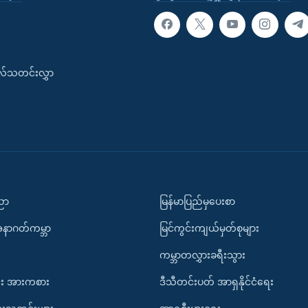
းလ်သတင်းလွှာ
ပညာ
မြန်မာပြည်မှပေးစာ
အနာဂတ်ကမ္ဘာ
မြင်ကွင်းကျယ်မှတ်စုများ
ကမ္ဘာတလွှားခရီးသွား
း အားကစား
ဒီသီတင်းပတ် အာရှနိုင်ငံရေး