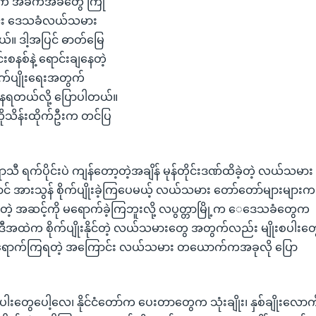
က် အခက်အခဲတွေ ကြုံ
်း ဒေသခံလယ်သမား
။ ဒါ့အပြင် ဓာတ်မြေ
စနစ်နဲ့ ရောင်းချနေတဲ့
က်ပျိုးရေးအတွက်
ေရတယ်လို့ ပြောပါတယ်။
ုသိန်းထိုက်ဦးက တင်ပြ
းရာသီ ရက်ပိုင်းပဲ ကျန်တော့တဲ့အချိန် မုန်တိုင်းဒဏ်ထိခဲ့တဲ့ လယ်သမား
ာင် အားသွန် စိုက်ပျိုးခဲ့ကြပေမယ့် လယ်သမား တော်တော်များများက
နိုင်တဲ့ အဆင့်ကို မရောက်ခဲ့ကြဘူးလို့ လပွတ္တာမြို့က ေဒေသခံတွေက
ီအထဲက စိုက်ပျိုးနိုင်တဲ့ လယ်သမားတွေ အတွက်လည်း မျိုးစပါးတွ
က္ခရောက်ကြရတဲ့ အကြောင်း လယ်သမား တယောက်ကအခုလို ပြော
ုးစပါးတွေပေါ့လေ၊ နိုင်ငံတော်က ပေးတာတွေက သုံးချိုး၊ နှစ်ချိုးလောက