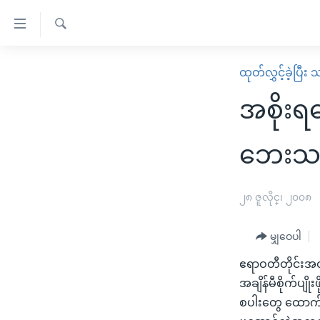
သုံး
ရ
ရှာဖွေ
လွယ်ကူ
မူလစာမျက်နှာ
ထုတ်လွှင့်ခဲ့ပြီ
ရ
စေ
မြန်မာ
လာ
အစိုးရ
သည့်
ဒ်
ကမ္ဘာ့သတင်းများ
Link
ဗွီဒီယို
နိုင်ငံတကာ
ဘေးသင
များ
သတင်းလွတ်လပ်ခွင့်
အမေရိကန်
ပင်မ
ရပ်ဝန်းတခု လမ်းတခု အလွန်
တရုတ်
၂၈ ဇူလိုင္၊ ၂၀၀၈
အကြောင်းအရာ
အင်္ဂလိပ်စာလေ့လာမယ်
အစ္စရေး-ပါလက်စတိုင်း
သို့
မျှဝေပါ
အပတ်စဉ်ကဏ္ဍများ
အမေရိကန်သုံးအီဒီယံ
ကျော်
ဧရာဝတီတိုင်း
ကြည့်
ရေဒီယိုနှင့်ရုပ်သံ အချက်အလက်များ
မကြေးမုံရဲ့ အင်္ဂလိပ်စာ
ရေဒီယို
အချိန်မီစိုက်ပျိုး
ရန်
ရေဒီယို/တီဗွီအစီအစဉ်
ရုပ်ရှင်ထဲက အင်္ဂလိပ်စာ
တီဗွီ
စပါးတွေ ထောက်ပံ
ပင်မ