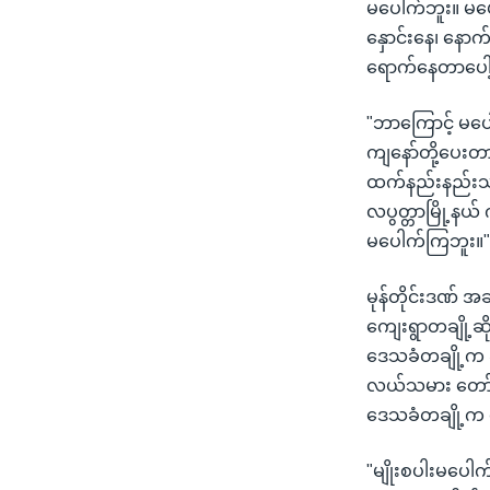
မပေါက်ဘူး။ မပ
နှောင်းနေ၊ နော
ရောက်နေတာပေါ့
"ဘာကြောင့် မပေ
ကျနော်တို့ပေးတာ
ထက်နည်းနည်းသာတ
လပွတ္တာမြို့နယ
မပေါက်ကြဘူး။
မုန်တိုင်းဒဏ် အ
ကျေးရွာတချို့ဆ
ဒေသခံတချို့က ခန့
လယ်သမား တော်တေ
ဒေသခံတချို့က
"မျိုးစပါးမပေ