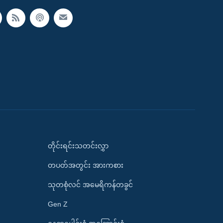
တိုင်းရင်းသတင်းလွှာ
တပတ်အတွင်း အားကစား
သုတစုံလင် အမေရိကန်တခွင်
Gen Z