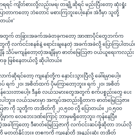
ာရရင် ကျိတ်စားလို့လည်းမရ၊ တချို့ဆိုရင် မည်းပြီးတော့ ဆုံးရှုံး
ြောတာကတော့ ဘဲတောင် မစားကြဘူးပေါ့နော်။ အဲဒီမှာ သူတို့
ိတယ်။"
တွက် တခြားအခက်အခဲတခုကတော့ အာဏာပိုင်တွေဘက်က
ကို လက်ငင်းစနစ်နဲ့ ရောင်းချနေတဲ့ အခက်အခဲလို့ ပြောကြပါတယ်
ိုးချိန် သိပ်မကျန်တော့တဲ့အချိန်မှာ ဓာတ်မြေသြဇာ ဝယ်ယူရေးကလည်း
 ဖြစ်နေတယ်လို့ ဆိုပါတယ်။
ာက်ဆိုရင်တော့ ကျနော်တို့က နှောင်းသွားပြီလို့ ခေါ်ရမှာပေါ့။
ပ် ရက် ၂၀၊ အစိတ်ထက် ပိုမကြာတော့ဘူး။ ရက် ၂၀၊ အစိတ်
်သေးတာပေါ့။ ဒီနှစ် လယ်သမားတွေအတွက် စက်ပစ္စည်းတွေ ပေး
းပါဘူး။ လယ်သမားမှာ အကျပ်အတည်းရှိတာက ဓာတ်မြေသြဇာ။
ဇာ ကို သူတို့က တအိတ်ကို ၂၀,၅၀၀ လို့ ပြောတယ်။ ၂၀,၅၀၀
တို့မှာက လေဘေးဒဏ်ကြောင့် ဘာမှမရှိတော့ဘူး၊ ကုန်နေပြီ။
ဲ့အခါကြတော့ ဒီဓာတ်မြေသြဇာကို လက်ငင်းဆပ်ဖို့ဆိုတာ ဘယ်လို
်တို့ မတတ်နိုင်ဘူး။ တဧကကို ကျနော်တို့ အနည်းဆုံး တအိတ်