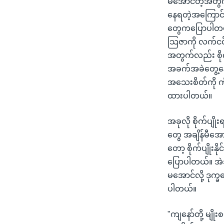
မအောင်တဲ့အတွ
သုတပဒေသာ အင်္ဂလိပ်စာ
အ
နေရတဲ့အကြောင
ညွန်း
တွေကပြောပါတယ်
စာမျက်နှာ
သြဇာကို လက်ငင်း
သို့
အတွက်လည်း စို
ကျော်
အခက်အခဲတွေ့န
ကြည့်
အသေးစိတ်ကို ကိ
ရန်
ထားပါတယ်။
ရှာဖွေ
ရန်
အခုလို စိုက်ပျို
နေရာ
တွေ အချိန်မီအေ
သို့
တော့ စိုက်ပျိုး
ကျော်
ပြောပါတယ်။ အဲဒ
ရန်
မအောင်လို့ ဒု
ပါတယ်။
"ကျနော်တို့ မျိ