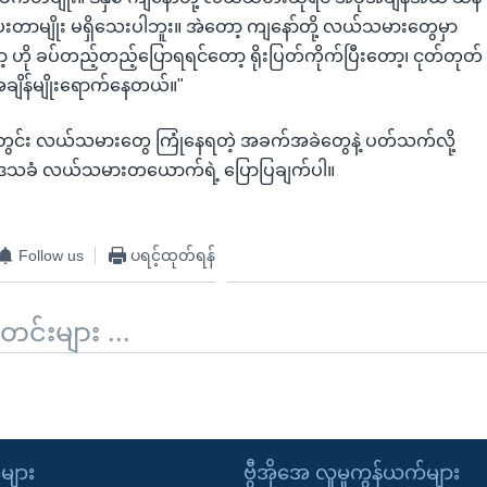
းတာမျိုး မရှိသေးပါဘူး။ အဲတော့ ကျနော်တို့ လယ်သမားတွေမှာ
ဟို ခပ်တည့်တည့်ပြောရရင်တော့ ရိုးပြတ်ကိုက်ပြီးတော့၊ ငုတ်တုတ်
 အချိန်မျိုးရောက်နေတယ်။"
တွင်း လယ်သမားတွေ ကြုံနေရတဲ့ အခက်အခဲတွေနဲ့ ပတ်သက်လို့
 ဒေသခံ လယ်သမားတယောက်ရဲ့ ပြောပြချက်ပါ။
Follow us
ပရင့်ထုတ်ရန်
်းများ ...
း
ုများ
ဗွီအိုအေ လူမှုကွန်ယက်များ