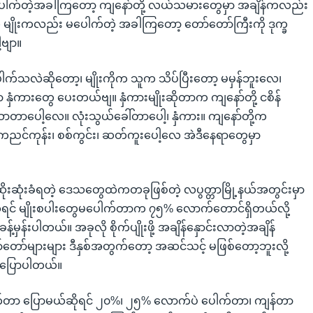
ေါက်တဲ့အခါကြတော့ ကျနော်တို့ လယ်သမားတွေမှာ အချိန်ကလည်း
က် မျိုးကလည်း မပေါက်တဲ့ အခါကြတော့ တော်တော်ကြီးကို ဒုက္ခ
ဗျာ။
ါက်သလဲဆိုတော့၊ မျိုးကိုက သူက သိပ်ပြီးတော့ မမှန်ဘူးလေ၊
 နှံကားတွေ ပေးတယ်ဗျ။ နှံကားမျိုးဆိုတာက ကျနော်တို့ ငစိန်
ာပေါ့လေ။ လုံးသွယ်ခေါ်တာပေါ့၊ နှံကား။ ကျနော်တို့က
် ကညင်ကုန်း၊ စစ်ကွင်း၊ ဆတ်ကူးပေါ့လေ အဲဒီနေရာတွေမှာ
"
ဆိုးဆုံးခံရတဲ့ ဒေသတွေထဲကတခုဖြစ်တဲ့ လပွတ္တာမြို့နယ်အတွင်းမှာ
ိုရင် မျိုးစပါးတွေမပေါက်တာက ၇၅% လောက်တောင်ရှိတယ်လို့
်မှန်းပါတယ်။ အခုလို စိုက်ပျိုးဖို့ အချိန်နှောင်းလာတဲ့အချိန်
ာ်များများ ဒီနှစ်အတွက်တော့ အဆင်သင့် မဖြစ်တော့ဘူးလို့
 ပြောပါတယ်။
ါက်တာ ပြောမယ်ဆိုရင် ၂၀%၊ ၂၅% လောက်ပဲ ပေါက်တာ၊ ကျန်တာ