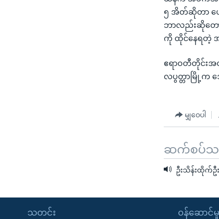
၅ အိတ်ဆိုတာ ပေ
ဘာလည်းဆိုတော့ 
ကို ထိုင်နေရတဲ့
ဧရာဝတီတိုင်းအ
လပွတ္တာမြို့က
မျှဝေပါ
ဆက်စပ်သတင
ဦးသိန်းထိုက်ဦ
သတင်း
၀န်ဆောင်မှ