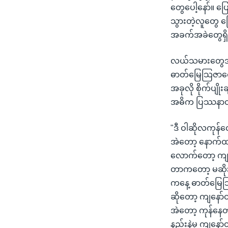
တွေပေါ့နော်။ ပြေ
သွားတဲ့လူတွေ ပ
အခက်အခဲတွေရှ
လယ်သမားတွေအ
ဓာတ်မြေသြဇာတွေ
အခုလို စိုက်ပျ
အဓိက ပြဿနာတခု
"ဒီ ဝါဆိုလကုန်လေ
အဲတော့ နောက်ထ
လောက်တော့ ကျန
တာကတော့ မဆို
ကနေ့ ဓာတ်မြေသြ
ဆိုတော့ ကျနော်
အဲတော့ ကုန်နေတ
နည်းနဲ့မှ ကျနော