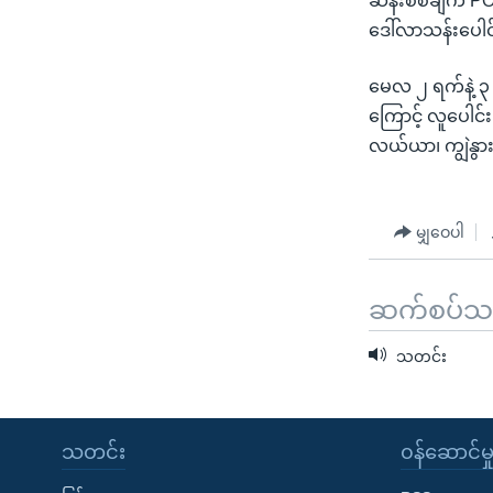
ဆန်းစစ်ချက် PO
ဒေါ်လာသန်းပေါင်
မေလ ၂ ရက်နဲ့ ၃ ရ
ကြောင့် လူပေါင်း
လယ်ယာ၊ ကျွဲနွာ
မျှဝေပါ
ဆက်စပ်သတင
သတင်း
သတင်း
၀န်ဆောင်မှ