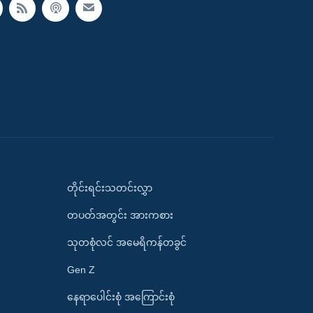
တိုင်းရင်းသတင်းလွှာ
တပတ်အတွင်း အားကစား
သုတစုံလင် အမေရိကန်တခွင်
Gen Z
နေရာပေါင်းစုံ အကြောင်းစုံ