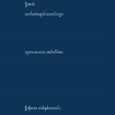
ဒို့အသံ
သက်တံရောင်သတင်းလွှာ
သုတပဒေသာ အင်္ဂလိပ်စာ
ဗွီအိုအေ တမိနစ်သတင်း