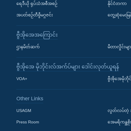
ရေဒီယို ရုပ်သံအစီအစဉ်
နိုင်ငံတကာ
အပတ်စဉ်တီဗွီမဂ္ဂဇင်း
တွေ့ဆုံမေးမြန
ဗွီအိုအေအကြောင်း
ဌာနမိတ်ဆက်
မီတာလှိုင်းမျာ
ဗွီအိုအေ မိုဘိုင်းလ်အက်ပ်များ ဒေါင်းလုတ်ယူရန်
Learning English
VOA+
ဗွီအိုအေမိုဘ
ဗွီအိုအေ လူမှုကွန်ယက်များ
Other Links
USAGM
လွတ်လပ်တဲ့
Press Room
အေမရိကန္အစိ
ဘာသာစကားများ