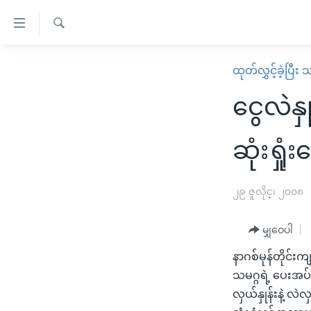
သုံး
ရ
ရှာဖွေ
လွယ်ကူ
မူလစာမျက်နှာ
ထုတ်လွှင့်ခဲ့ပြီ
ရ
စေ
မြန်မာ
လာ
ငွေလဲနှ
သည့်
ဒ်
ကမ္ဘာ့သတင်းများ
Link
ဗွီဒီယို
နိုင်ငံတကာ
ဆုံးရှုံး
များ
သတင်းလွတ်လပ်ခွင့်
အမေရိကန်
ပင်မ
ရပ်ဝန်းတခု လမ်းတခု အလွန်
တရုတ်
၂၉ ဇူလိုင္၊ ၂၀၀၈
အကြောင်းအရာ
အင်္ဂလိပ်စာလေ့လာမယ်
အစ္စရေး-ပါလက်စတိုင်း
သို့
မျှဝေပါ
အပတ်စဉ်ကဏ္ဍများ
အမေရိကန်သုံးအီဒီယံ
ကျော်
နာဂစ်မုန်တိုင်းက
ကြည့်
ရေဒီယိုနှင့်ရုပ်သံ အချက်အလက်များ
မကြေးမုံရဲ့ အင်္ဂလိပ်စာ
ရေဒီယို
သမဂ္ဂရဲ့ ပေးအပ်လ
ရန်
ရေဒီယို/တီဗွီအစီအစဉ်
ရုပ်ရှင်ထဲက အင်္ဂလိပ်စာ
တီဗွီ
လှယ်နှုန်းနဲ့ 
ပင်မ