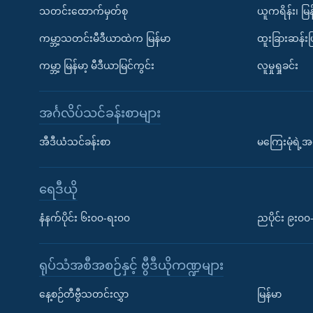
သတင်းထောက်မှတ်စု
ယူကရိန်း၊ မြန
ကမ္ဘာ့သတင်းမီဒီယာထဲက မြန်မာ
ထူးခြားဆန်း
ကမ္ဘာ့ မြန်မာ့ မီဒီယာမြင်ကွင်း
လူမှုရှုခင်း
အင်္ဂလိပ်သင်ခန်းစာများ
အီဒီယံသင်ခန်းစာ
မကြေးမုံရဲ့အင
ရေဒီယို
နံနက်ပိုင်း ၆း၀၀-ရး၀၀
ညပိုင်း ၉း၀
ရုပ်သံအစီအစဉ်နှင့် ဗွီဒီယိုကဏ္ဍများ
နေ့စဉ်တီဗွီသတင်းလွှာ
မြန်မာ