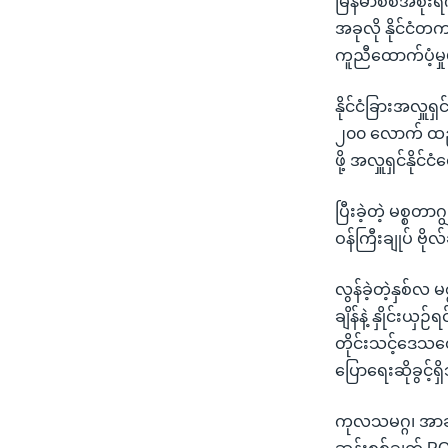
မြန်မာစစ်အစိုးရက
အခုလို နိုင်ငံတ
ကူညီထောက်ပံ့မှု
နိုင်ငံခြားအလှူရ
၂၀၀ လောက် ထည့်
ဖို့ အလှူရှင်နိုင်င
ပြီးခဲ့တဲ့ မစ္စတာ
ဝန်ကြီးချုပ် ဗိုလ
လွန်ခဲ့တဲ့နှစ်လ မ
ချိန်နဲ့ နှိုင်း
တိုင်းသင့်ဒေသတွ
ပြောရေးဆိုခွင့်ရှ
ကုလသမဂ္ဂ၊ အာဆီယံန