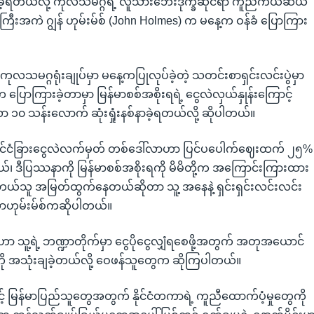
သွားခဲ့ရတယ်လို့ ကုလသမဂ္ဂရဲ့ လူသားဘေးဒုက္ခဆိုင်ရာ ကူညီကယ်ဆယ်
ြီးအကဲ ဂျွန် ဟုမ်းမ်စ် (John Holmes) က မနေ့က ဝန်ခံ ပြောကြား
ကုလသမဂ္ဂရုံးချုပ်မှာ မနေ့ကပြုလုပ်ခဲ့တဲ့ သတင်းစာရှင်းလင်းပွဲမှာ
က ပြောကြားခဲ့တာမှာ မြန်မာစစ်အစိုးရရဲ့ ငွေလဲလှယ်နှုန်းကြောင့်
 ၁၀ သန်းလောက် ဆုံးရှုံးနစ်နာခဲ့ရတယ်လို့ ဆိုပါတယ်။
့ နိုင်ငံခြားငွေလဲလက်မှတ် တစ်ဒေါ်လာဟာ ပြင်ပပေါက်ဈေးထက် ၂၅%
၊ ဒီပြဿနာကို မြန်မာစစ်အစိုးရကို မိမိတို့က အကြောင်းကြားထား
ာ ဘယ်သူ အမြတ်ထွက်နေတယ်ဆိုတာ သူ့ အနေနဲ့ ရှင်းရှင်းလင်းလင်း
စတာဟုမ်းမ်စ်ကဆိုပါတယ်။
ဟာ သူ့ရဲ့ ဘဏ္ဍာတိုက်မှာ ငွေပိုငွေလျှံရစေဖို့အတွက် အတုအယောင်
းကို အသုံးချခဲ့တယ်လို့ ဝေဖန်သူတွေက ဆိုကြပါတယ်။
သင့် မြန်မာပြည်သူတွေအတွက် နိုင်ငံတကာရဲ့ ကူညီထောက်ပံ့မှုတွေကို