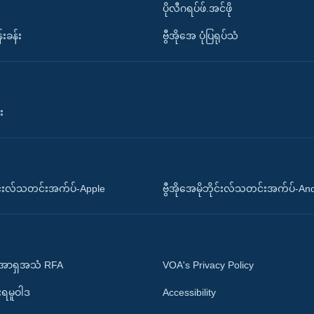
ပိုလီဂရပ်ဖ်.အင်ဖို
်းခန်း
ဗွီအိုအေ ပုံပြရုပ်သံ
း
ိုင်းလ်သတင်းအက်ပ်-Apple
ဗွီအိုအေမိုဘိုင်းလ်သတင်းအက်ပ်-An
 အာရှအသံ RFA
VOA's Privacy Policy
ုးရမူဝါဒ
Accessibility