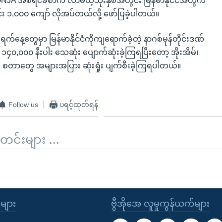
NJA အစီရင်ခံစာက လာမယ့်သုံးနှစ်အတွင်း မြန်မာနိုင်ငံအတွက်
း ၁,၀၀၀ ကျော် လိုအပ်တယ်လို့ ဖော်ပြခဲ့ပါတယ်။
က်နေ့တွေမှာ မြန်မာနိုင်ငံကိုကျရောက်ခဲ့တဲ့ နာဂစ်မုန်တိုင်းဒဏ်
 ၁၄၀,၀၀၀ နီးပါး သေဆုံး ပျောက်ဆုံးခဲ့ကြရပြီးတော့ အိုးအိမ်၊
း စတာတွေ အများအပြား ဆုံးရှုံး ပျက်စီးခဲ့ကြရပါတယ်။
Follow us
ပရင့်ထုတ်ရန်
်းများ ...
ုများ
ဗွီအိုအေ လူမှုကွန်ယက်များ