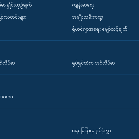
်မာ နှိုင်းယှဉ်ချက်
ကျန်းမာရေး
ပြားသတင်းများ
အမျိုးသမီးကဏ္ဍ
ရိုဟင်ဂျာအရေး မျှော်လင့်ချက်
်္ဂလိပ်စာ
ရုပ်ရှင်ထဲက အင်္ဂလိပ်စာ
၀-၁၀း၀၀
ရေမြေခြားမှ ရုပ်ပုံလွှာ