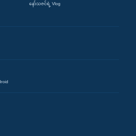
နော်သဇင်ရဲ့ Vlog
droid