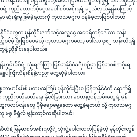
 ကန့်သတ်ချုပ်ခြယ်မှုတွေအပေါ် ပြစ်တင် ရှုတ်ချမှုရဲ့ နောက်ပိုင်းမှ
ကာရဲ့ ကူညီထောက်ပံ့ငွေအပေါ် စစ်အစိုးရရဲ့ ငွေလဲလှယ်နှုန်းကြောင့်
မှာ ဆုံးရှုံးမှုဖြစ်ခဲ့ရတာကို ကုလသမဂ္ဂက ဝန်ခံခဲ့တာဖြစ်ပါတယ်။
ှင်နိုင်ငံတွေက မုန်တိုင်းဒဏ်သင့်အလှူငွေ အမေရိကန်ဒေါ်လာ သန်း
ဝင်ခဲ့ပြီးဖြစ်ပေမယ့် ကုလသမဂ္ဂကတော့ ဒေါ်လာ ၄၈၂ သန်းထိရရှိ
ံတွေနဲ့ ညှိနှိုင်းနေပါတယ်။
ဂျွန်ဟုမ်းမ်စ်ရဲ့ သုံးရက်ကြာ မြန်မာနိုင်ငံခရီးစဉ်မှာ မြန်မာစစ်အစိုးရ
်ချုပ်ကြီးသိန်းစိန်နဲ့လည်း တွေ့ဆုံခဲ့ပါတယ်။
စ္စတာဟုမ်းမ်စ် ပထမအကြိမ် မုန်တိုင်းပြီးစ မြန်မာနိုင်ငံကို ရောက်ရှိ
ယှဉ်ရင် ကူညီကယ်ဆယ်ရေး နိုင်ငံခြားသား စေတနာ့ဝန်ထမ်းတွေရဲ့ မုန်
ေကလုပ်ငန်းတွေ ပိုမိုချောမွေ့နေတာ တွေ့ခဲ့ရတယ် လို့ ကုလသမဂ္ဂ
ိသူ မစ္စ မီရှဲလ် မွန်းတာ့စ်ကဆိုပါတယ်။
ဲ့ မြန်မာစစ်အစိုးရတို့ရဲ့ သုံးဖွဲ့ပေါင်းထုတ်ပြန်ခဲ့တဲ့ မုန်တိုင်းလွန်