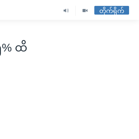
တိုက်ရိုက်
၂၅% ထိ