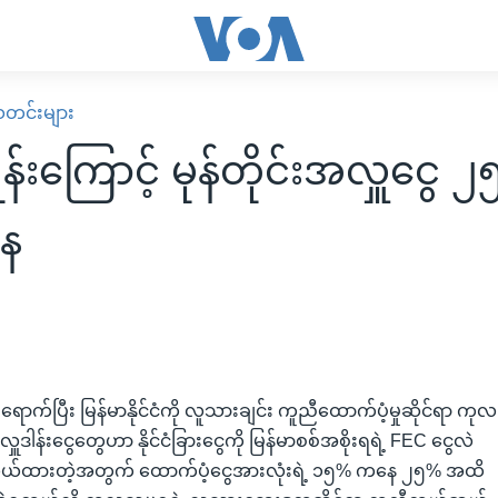
း သတင်းများ
ုန်းကြောင့် မုန်တိုင်းအလှူငွေ 
နေ
ျရောက်ပြီး မြန်မာနိုင်ငံကို လူသားချင်း ကူညီထောက်ပံ့မှုဆိုင်ရာ ကုလ
ှူဒါန်းငွေတွေဟာ နိုင်ငံခြားငွေကို မြန်မာစစ်အစိုးရရဲ့ FEC ငွေလဲ
လဲလှယ်ထားတဲ့အတွက် ထောက်ပံ့ငွေအားလုံးရဲ့ ၁၅% ကနေ ၂၅% အထိ