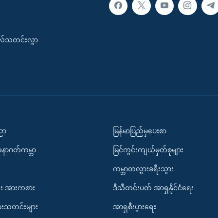
းလ်သတင်းလွှာ
ပညာ
မြန်မာပြည်မှပေးစာ
အနာဂတ်ကမ္ဘာ
မြင်ကွင်းကျယ်မှတ်စုများ
ကမ္ဘာတလွှားခရီးသွား
း အားကစား
ဒီသီတင်းပတ် အာရှနိုင်ငံရေး
ားသတင်းများ
အာရှစီးပွားရေး