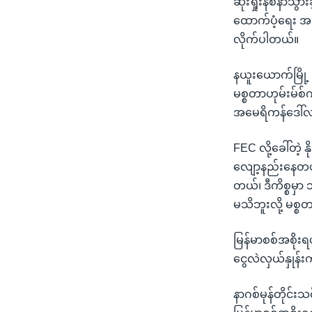
ဆုံးရှုံးနစ်နာ
သုတပဒေသာ အင်္ဂလိပ်စာ
အ
ထောက်ပံ့ရေး အက
ညွန်း
လိုက်ပါတယ်။
စာမျက်နှာ
သို့
နယူးယောက်မြို့ 
ကျော်
မစ္စတာဟုမ်းမ်စ်
ကြည့်
အမေရိကန်ဒေါ်လာ
ရန်
ရှာဖွေ
FEC လို့ခေါ်တဲ
ရန်
လျော့နည်းနေတယ်
နေရာ
တယ်၊ ဒီကိစ္စမှ
သို့
မသိဘူးလို့ မစ္
ကျော်
ရန်
မြန်မာစစ်အစိုးရ
ငွေလဲလှယ်နှုန်
နာဂစ်မုန်တိုင်း