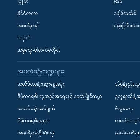
မြန်မာ
RSS
နိုင်ငံတကာ
ပေါ့ဒ်ကတ်စ်
အမေရိကန်
နေ့စဉ်အီးမေ
တရုတ်
အစ္စရေး-ပါလက်စတိုင်း
အပတ်စဉ်ကဏ္ဍများ
အယ်ဒီတာနဲ့ ဆွေးနွေးခန်း
သိပ္ပံနဲ့နည်း
ဒီမိုကရေစီ၊ လူ့အခွင့်အရေးနှင့် ခေတ်ပြိုင်ကမ္ဘာ
ဥတုရာသီနဲ့ 
သတင်းသုံးသပ်ချက်
စီးပွားရေး
ဒီမိုကရေစီရေးရာ
တပတ်အတွင်
အမေရိကန်နိုင်ငံရေး
လယ်ယာစီးပွ