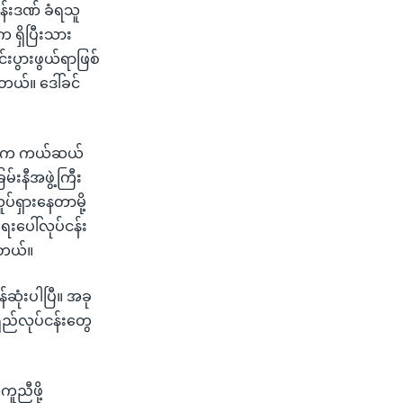
လုန်းဒဏ် ခံရသူ
 ရှိပြီးသား
်းပွားဖွယ်ရာဖြစ်
ါတယ်။ ဒေါ်ခင်
ငံတကာက ကယ်ဆယ်
်းနီအဖွဲ့ကြီး
ပ်ရှားနေတာမို့
းပေါ်လုပ်ငန်း
ပါတယ်။
ဆုံးပါပြီ။ အခု
ည်လုပ်ငန်းတွေ
ူညီဖို့