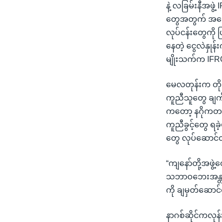
သုတပဒေသာ အင်္ဂလိပ်စာ
အ
နဲ့ လခြမ်းနီအဖွဲ
ညွန်း
တွေအတွက် အရေးပ
စာမျက်နှာ
လုပ်ငန်းတွေကို ပ
သို့
နေတဲ့ ငွေလဲနှုန်
ကျော်
မျိုးသက်က IFRC
ကြည့်
ရန်
မေလတုန်းက တိုက
ရှာဖွေ
ကူညီသူတွေ ချက်ခ
ရန်
ကတော့ နဂိုကတည်း
နေရာ
ကူညီခွင့်တွေ ရခ
သို့
တွေ လုပ်ဆောင်တဲ
ကျော်
ရန်
“ကျနော်တို့အဖွ
သဘာဝဘေးအန္တရာ
ကို ချမှတ်ဆောင်
နာဂစ်ဆိုင်ကလုန်