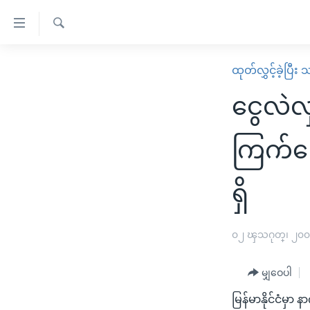
သုံး
ရ
ရှာဖွေ
လွယ်ကူ
မူလစာမျက်နှာ
ထုတ်လွှင့်ခဲ့ပြီ
ရ
စေ
မြန်မာ
လာ
ငွေလဲလှ
သည့်
ဒ်
ကမ္ဘာ့သတင်းများ
Link
ဗွီဒီယို
နိုင်ငံတကာ
ကြက်ခြ
များ
သတင်းလွတ်လပ်ခွင့်
အမေရိကန်
ပင်မ
ရှိ
ရပ်ဝန်းတခု လမ်းတခု အလွန်
တရုတ်
အကြောင်းအရာ
အင်္ဂလိပ်စာလေ့လာမယ်
အစ္စရေး-ပါလက်စတိုင်း
သို့
၀၂ ၾသဂုတ္၊ ၂၀
အပတ်စဉ်ကဏ္ဍများ
အမေရိကန်သုံးအီဒီယံ
ကျော်
ကြည့်
ရေဒီယိုနှင့်ရုပ်သံ အချက်အလက်များ
မကြေးမုံရဲ့ အင်္ဂလိပ်စာ
ရေဒီယို
မျှဝေပါ
ရန်
ရေဒီယို/တီဗွီအစီအစဉ်
ရုပ်ရှင်ထဲက အင်္ဂလိပ်စာ
တီဗွီ
ပင်မ
မြန်မာနိုင်ငံမှာ