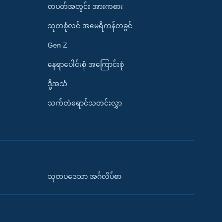
တပတ်အတွင်း အားကစား
သုတစုံလင် အမေရိကန်တခွင်
Gen Z
နေရာပေါင်းစုံ အကြောင်းစုံ
ဒို့အသံ
သက်တံရောင်သတင်းလွှာ
သုတပဒေသာ အင်္ဂလိပ်စာ