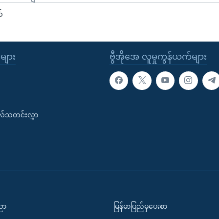
်
ုများ
ဗွီအိုအေ လူမှုကွန်ယက်များ
းလ်သတင်းလွှာ
ပညာ
မြန်မာပြည်မှပေးစာ