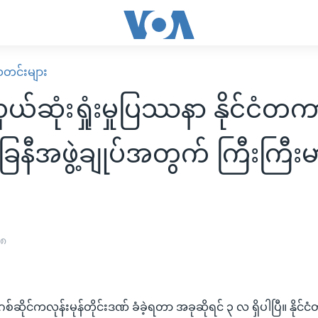
း သတင်းများ
ယ်ဆုံးရှုံးမှုပြဿနာ နိုင်ငံတ
ေနီအဖွဲ့ချုပ်အတွက် ကြီးကြီး
၀၈
 နာဂစ်ဆိုင်ကလုန်းမုန်တိုင်းဒဏ် ခံခဲ့ရတာ အခုဆိုရင် ၃ လ ရှိပါပြီ။ နို