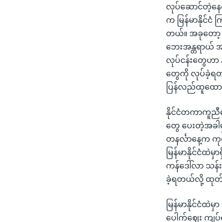
လုပ်ဆောင်တဲ့နေရ
က မြန်မာနိုင်ငံ 
တယ်။ အခုတော့ န
ဘေးအန္တရာယ် အတွ
လုပ်ငန်းတွေဟာ 
တွေကို လုပ်ခဲ့ရတ
ပြန်လည်ထူထောင်
နိုင်ငံတကာကူညီ
တွေ ပေးတဲ့အခါမ
တနင်္လာနေ့က ကု
မြန်မာနိုင်ငံထဲ
ကန်ဒေါ်လာ သန်း ၂
ခဲ့ရတယ်လို့ ထု
မြန်မာနိုင်ငံထ
ပေါက်ဈေး ကျပ်ငွေ