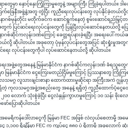
ာတွေမှာ နှောင့်နှေးကြံ့ကြာမှုတွေနဲ့ အများကြီး ကြုံခဲ့ရပါတယ်။ ဒါပ
ကြက်ခြေနီအဖွဲ့နဲ့အတူ တွဲပြီး ကူညီရေးလုပ်ငန်းတွေ လုပ်နိုင်ခဲ့တယ်လိ
ာဂစ်မုန်တိုင်း မတိုက်ခင်က ဆောင်ရွက်နေတဲ့ စွမ်းဆောင်ရည်မြှင့်
က် ပြင်ဆင်ရေးလုပ်ငန်းတွေကို ပြန်ပြီးလုပ်ဆောင်နေတယ်လို့ ပြောပ
နာဂစ်ဆိုင်ကလုန်းဒဏ်ကြောင့် ခေတ္တရပ်နားခဲ့ရပြီး အရေးပေါ် ကယ်
ယ်လို့ ဆိုပါတယ်။ အခုတော့ ပုံမှန်လုပ်ငန်းတွေအပြင် ဆုံးရှုံးမှုအတွ
ရေး လုပ်ငန်းတွေကိုပါ လုပ်ဆောင်နေတယ်လို့ ဆိုပါတယ်။
ရေးအဖွဲ့တွေအနေနဲ့ မြန်မာနိုင်ငံက နာဂစ်ဆိုင်ကလုန်းဒဏ် ခံရသူတ
ှာ မြန်မာနိုင်ငံက ငွေကြေးမတည်ငြိမ်မှုကြောင့် ပြဿနာတွေ ကြုံ
လသမဂ္ဂ လူသားချင်းစာနာ ထောက်ထားမှုဆိုင်ရာ အကြီးအကဲ ဂျွန်ဟုမ
မှာရှိတဲ့ ကုလသမဂ္ဂအဖွဲ့အစည်းတွေ အနေနဲ့ ရရှိတဲ့ ကူညီထောက်ပံ့င
၀၀ လောက် သုံးစွဲခဲ့ပြီး ငွေလဲနှုန်းကွာဟမှုကြောင့် ၁၀ သန်း ဖိုးလောက
တ်ဖော်ပြောဆိုပါတယ်။
ဲမှာ အမေရိကန်ဒေါ်လာငွေကို မြန်မာ FEC အဖြစ် လဲလှယ်စေတာမို့ အမ
 ၁,၁၀၀ ရှိချိန်မှာ FEC က ကျပ်ငွေ ၈၈၀ ပဲ ရှိတာမို့ အခုလောက် ဆုံးရှ