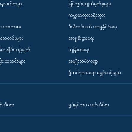
အနာဂတ်ကမ္ဘာ
မြင်ကွင်းကျယ်မှတ်စုများ
ကမ္ဘာတလွှားခရီးသွား
း အားကစား
ဒီသီတင်းပတ် အာရှနိုင်ငံရေး
ားသတင်းများ
အာရှစီးပွားရေး
်မာ နှိုင်းယှဉ်ချက်
ကျန်းမာရေး
ပြားသတင်းများ
အမျိုးသမီးကဏ္ဍ
ရိုဟင်ဂျာအရေး မျှော်လင့်ချက်
်္ဂလိပ်စာ
ရုပ်ရှင်ထဲက အင်္ဂလိပ်စာ