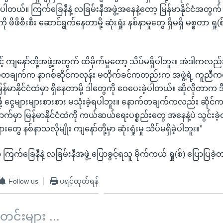
ါတယ်။ ကြက်ခြေနီနဲ့ လခြမ်းနီအဖွဲ့အနေနဲ့တော့ မြန်မာနိုင်ငံအ
 ဖိဖိစီးစီး ဆောင်ရွက်နေတာမို့ ဆုံးရှုံး နစ်နာမှုတွေ ရှိမရှိ မစ္စတာ ရှု
ာင့် ကျနော်တို့အဖွဲ့အတွက် ထိခိုက်မှုတော့ သိပ်မရှိပါဘူး။ အဲဒါကလည
မတချက်က နာဂစ်ဆိုင်ကလုန်း မတိုက်ခင်ကတည်းက အဖွဲ့ရဲ့ ကူည
န်မာနိုင်ငံထဲမှာ ရှိနေတာမို့ ဒါတွေကို ဝေပေးခဲ့ပါတယ်။ ဆိုလိုတ
ို့ ငွေများများစားစား မသုံးခဲ့ရပါဘူး။ နောက်တချက်ကလည်း ဆိုင်ကလု
ာက်မှာ မြန်မာနိုင်ငံထဲကို ကယ်ဆယ်ရေးပစ္စည်းတွေ အနေနဲ့ပဲ သွင်းခဲ့တ
ားတွေ နစ်နာသလိုမျိုး ကျနော်တို့မှာ ဆုံးရှုံးမှု သိပ်မရှိခဲ့ပါဘူး။”
ကြက်ခြေနီနဲ့ လခြမ်းနီအဖွဲ့ ပြောခွင့်ရသူ မိုက်ကယ် ရှု(စ်) ပြောပြခဲ့
Follow us
ပရင့်ထုတ်ရန်
်းများ ...