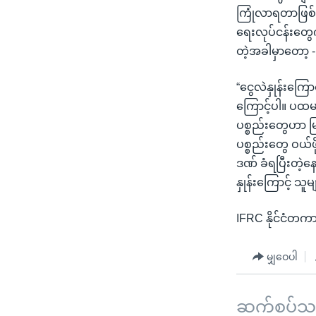
ကြုံလာရတာဖြစ်ပ
ရေးလုပ်ငန်းတွေကို
တဲ့အခါမှာတော့ -
“ငွေလဲနှုန်းကြေ
ကြောင့်ပါ။ ပထ
ပစ္စည်းတွေဟာ မြ
ပစ္စည်းတွေ ဝယ်ဖ
ဒဏ် ခံရပြီးတဲ့နေ
နှုန်းကြောင့် သူမျ
IFRC နိုင်ငံတကာ 
မျှဝေပါ
ဆက်စပ်သတင