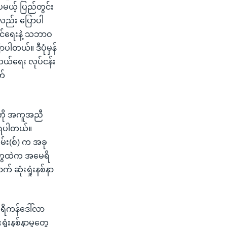
ေမယ့် ပြည်တွင်း
ု့လည်း ပြောပါ
တင်ရေးနဲ့ သဘာဝ
ါတယ်။ ဒီပုံမှန်
ဆယ်ရေး လုပ်ငန်း
က်
ွေကို အကူအညီ
ကြရပါတယ်။
်း(စ်) က အခု
ွေတွေထဲက အမေရိ
် ဆုံးရှုံးနစ်နာ
ေရိကန်ဒေါ်လာ
ုံးနစ်နာမှုတွေ