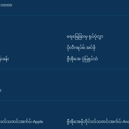
၀-၁၀း၀၀
ရေမြေခြားမှ ရုပ်ပုံလွှာ
ပိုလီဂရပ်ဖ်.အင်ဖို
်းခန်း
ဗွီအိုအေ ပုံပြရုပ်သံ
း
ိုင်းလ်သတင်းအက်ပ်-Apple
ဗွီအိုအေမိုဘိုင်းလ်သတင်းအက်ပ်-An