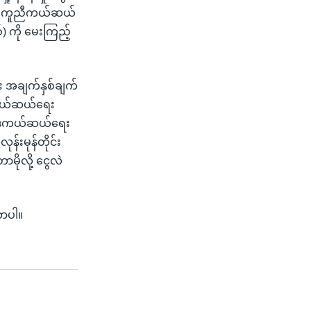
တွက် ကူညီကယ်ဆယ်
(စ်) ကို မေးကြည့်
်း အချက်နှစ်ချက်
ီကယ်ဆယ်ရေး
ာက ဒီကယ်ဆယ်ရေး
န်းမုန်တိုင်း
ာမိုလို့ ငွေလဲ
တာပါ။