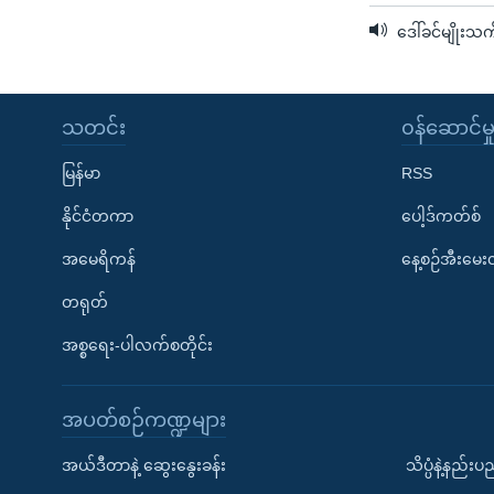
ဒေါ်ခင်မျိုးသက
သတင်း
၀န်ဆောင်မှ
မြန်မာ
RSS
နိုင်ငံတကာ
ပေါ့ဒ်ကတ်စ်
အမေရိကန်
နေ့စဉ်အီးမေ
တရုတ်
အစ္စရေး-ပါလက်စတိုင်း
အပတ်စဉ်ကဏ္ဍများ
အယ်ဒီတာနဲ့ ဆွေးနွေးခန်း
သိပ္ပံနဲ့နည်း