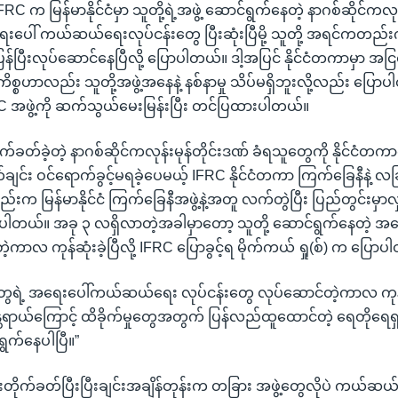
့ IFRC က မြန်မာနိုင်ငံမှာ သူတို့ရဲ့အဖွဲ့ ဆောင်ရွက်နေတဲ့ နာဂစ်ဆိုင်က
ေါ် ကယ်ဆယ်ရေးလုပ်ငန်းတွေ ပြီးဆုံးပြီမို့ သူတို့ အရင်ကတည်းက
ြန်ပြီးလုပ်ဆောင်နေပြီလို့ ပြောပါတယ်။ ဒါ့အပြင် နိုင်ငံတကာမှာ အငြင
းကိစ္စဟာလည်း သူတို့အဖွဲ့အနေနဲ့ နစ်နာမှု သိပ်မရှိဘူးလို့လည်း ပြောပ
 အဖွဲ့ကို ဆက်သွယ်မေးမြန်းပြီး တင်ပြထားပါတယ်။
်ခတ်ခဲ့တဲ့ နာဂစ်ဆိုင်ကလုန်းမုန်တိုင်းဒဏ် ခံရသူတွေကို နိုင်
ျင်း ဝင်ရောက်ခွင့်မရခဲ့ပေမယ့် IFRC နိုင်ငံတကာ ကြက်ခြေနီနဲ့ လခြမ
က မြန်မာနိုင်ငံ ကြက်ခြေနီအဖွဲ့နဲ့အတူ လက်တွဲပြီး ပြည်တွင်းမှာလှု
ဲ့ပါတယ်။ အခု ၃ လရှိလာတဲ့အခါမှာတော့ သူတို့ ဆောင်ရွက်နေတဲ့ အရေ
့ကာလ ကုန်ဆုံးခဲ့ပြီလို့ IFRC ပြောခွင့်ရ မိုက်ကယ် ရှု(စ်) က ပြော
ဲ့တွေရဲ့ အရေးပေါ်ကယ်ဆယ်ရေး လုပ်ငန်းတွေ လုပ်ဆောင်တဲ့ကာလ ကုန်
ယ်ကြောင့် ထိခိုက်မှုတွေအတွက် ပြန်လည်ထူထောင်တဲ့ ရေတိုရေရှ
ရွက်နေပါပြီ။”
းတိုက်ခတ်ပြီးပြီးချင်းအချိန်တုန်းက တခြား အဖွဲ့တွေလိုပဲ ကယ်ဆယ်က