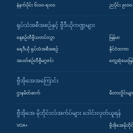
နံနက်ပိုင်း ၆း၀၀-ရး၀၀
ညပိုင်း ၉း၀
ရုပ်သံအစီအစဉ်နှင့် ဗွီဒီယိုကဏ္ဍများ
နေ့စဉ်တီဗွီသတင်းလွှာ
မြန်မာ
ရေဒီယို ရုပ်သံအစီအစဉ်
နိုင်ငံတကာ
အပတ်စဉ်တီဗွီမဂ္ဂဇင်း
တွေ့ဆုံမေးမြန
ဗွီအိုအေအကြောင်း
ဌာနမိတ်ဆက်
မီတာလှိုင်းမျာ
ဗွီအိုအေ မိုဘိုင်းလ်အက်ပ်များ ဒေါင်းလုတ်ယူရန်
Learning English
VOA+
ဗွီအိုအေမိုဘ
ဗွီအိုအေ လူမှုကွန်ယက်များ