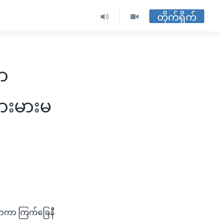
တိုက်ရိုက်
ကာ
မားမားမ
င်ငံတကာ ကြက်ခြေနီ