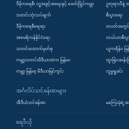
ဒီမိုကရေစီ၊ လူ့အခွင့်အရေးနှင့် ခေတ်ပြိုင်ကမ္ဘာ
ဥတုရာသီနဲ့ 
သတင်းသုံးသပ်ချက်
စီးပွားရေး
ဒီမိုကရေစီရေးရာ
တပတ်အတွင်
အမေရိကန်နိုင်ငံရေး
လယ်ယာစီးပွ
သတင်းထောက်မှတ်စု
ယူကရိန်း၊ မြန
ကမ္ဘာ့သတင်းမီဒီယာထဲက မြန်မာ
ထူးခြားဆန်း
ကမ္ဘာ့ မြန်မာ့ မီဒီယာမြင်ကွင်း
လူမှုရှုခင်း
အင်္ဂလိပ်သင်ခန်းစာများ
အီဒီယံသင်ခန်းစာ
မကြေးမုံရဲ့အင
ရေဒီယို