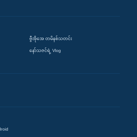
ဗွီအိုအေ တမိနစ်သတင်း
နော်သဇင်ရဲ့ Vlog
droid