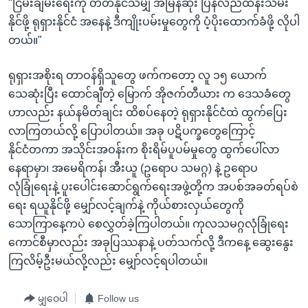
"ငြိမ်းချမ်းရေးကို တတ်နိုင်သမျှ အမြန်ဆုံး ပြန်လည်ထိန်းသိမ်း
နိုင်ဖို့ ရုရှားနိုင်ငံ အနေနဲ့ ဒီကျိုးပမ်းမှုတွေကို ပံ့ပိုးထောက်ခံဖို့ လိုပါ
တယ်။"
ရုရှားအစိုးရ တာဝန်ရှိသူတွေ ဖက်ကတော့ လူ ၁၅ ယောက်
သေဆုံးပြီး ထောင်ချီတဲ့ မြောက် အိုဇက်တီယား က ဒေသခံတွေ
ဟာလည်း နယ်နမိတ်ချင်း ထိစပ်နေတဲ့ ရုရှားနိုင်ငံထဲ ထွက်ပြေး
လာကြတယ်လို့ ပြောပါတယ်။ အခု ပဋိပက္ခတွေကြောင့်
နိုင်ငံတကာ အသိုင်းအဝန်းက စိုးရိမ်ပူပမ်မှုတွေ ထွက်ပေါ်လာ
နေရာမှာ၊ အမေရိကန်၊ အီးယူ (ဥရောပ သမဂ္ဂ) နဲ့ ဥရောပ
လုံခြုံရေးနဲ့ ပူးပေါင်းဆောင်ရွက်ရေးအဖွဲ့တို့က အပစ်အခတ်ရပ်စဲ
ရေး ရယူနိုင်ဖို့ မျှော်လင့်ချက်နဲ့ ကိုယ်စားလှယ်တွေကို
သောကြာနေ့ကပဲ စေလွှတ်ခဲ့ကြပါတယ်။ ကုလသမဂ္ဂလုံခြုံရေး
ကောင်စီမှာလည်း အခုပြဿနာနဲ့ ပတ်သက်လို့ ဒီကနေ့ ဆွေးနွေး
ကြလိမ့်ဦးမယ်လို့လည်း မျှော်လင့်ရပါတယ်။
မျှဝေပါ
Follow us