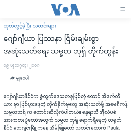
သုံး
ရ
လွယ်ကူ
ထုတ်လွှင့်ခဲ့ပြီး သတင်းများ
မူလစာမျက်နှာ
စေ
ဂျော်ဂျီယာ ပြဿနာ ငြိမ်းချမ်းစွာ
မြန်မာ
သည့်
အဆုံးသတ်ရေး သမ္မတ ဘုရှ် တိုက်တွန်း
ကမ္ဘာ့သတင်းများ
Link
ဗွီဒီယို
နိုင်ငံတကာ
၀၉ ၾသဂုတ္၊ ၂၀၀၈
များ
သတင်းလွတ်လပ်ခွင့်
အမေရိကန်
ပင်မ
မျှဝေပါ
ရပ်ဝန်းတခု လမ်းတခု အလွန်
တရုတ်
အကြောင်းအရာ
သို့
အင်္ဂလိပ်စာလေ့လာမယ်
အစ္စရေး-ပါလက်စတိုင်း
ဂျော်ဂျီယာနိုင်ငံက ခွဲထွက်ဒေသတခုဖြစ်တဲ့ တောင် အိုဇက်တီ
ကျော်
ယား မှာ ဖြစ်ပွားနေတဲ့ တိုက်ခိုက်မှုတွေ အဆုံးသတ်ဖို့ အမေရိကန်
အပတ်စဉ်ကဏ္ဍများ
အမေရိကန်သုံးအီဒီယံ
ကြည့်
သမ္မတဘုရှ် က တောင်းဆိုလိုက်ပါတယ်။ နွေရာသီ အိုလံပစ်
ရေဒီယိုနှင့်ရုပ်သံ အချက်အလက်များ
မကြေးမုံရဲ့ အင်္ဂလိပ်စာ
ရေဒီယို
ရန်
အားကစားပွဲတော်အတွက် သမ္မတ ဘုရှ် ရောက်ရှိနေတဲ့ တရုတ်
ပင်မ
ရေဒီယို/တီဗွီအစီအစဉ်
ရုပ်ရှင်ထဲက အင်္ဂလိပ်စာ
တီဗွီ
နိုင်ငံ ဘေဂျင်းမြို့ကနေ အိမ်ဖြူတော် သတင်းထောက် Paula