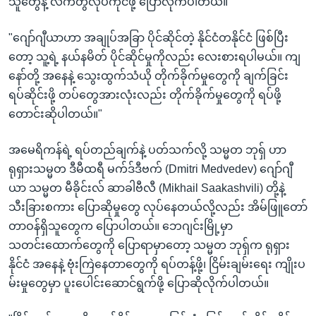
သူတွေနဲ့ လက်တွဲလုပ်ကိုင်ဖို့ ပြောလိုက်ပါတယ်။
"ဂျော်ဂျီယာဟာ အချုပ်အခြာ ပိုင်ဆိုင်တဲ့ နိုင်ငံတနိုင်ငံ ဖြစ်ပြီး
တော့ သူ့ရဲ့ နယ်နမိတ် ပိုင်ဆိုင်မှုကိုလည်း လေးစားရပါမယ်။ ကျ
နော်တို့ အနေနဲ့ သွေးထွက်သံယို တိုက်ခိုက်မှုတွေကို ချက်ခြင်း
ရပ်ဆိုင်းဖို့ တပ်တွေအားလုံးလည်း တိုက်ခိုက်မှုတွေကို ရပ်ဖို့
တောင်းဆိုပါတယ်။"
အမေရိကန်ရဲ့ ရပ်တည်ချက်နဲ့ ပတ်သက်လို့ သမ္မတ ဘုရှ် ဟာ
ရုရှားသမ္မတ ဒီမီထရီ မက်ဒ်ဒီဗက် (Dmitri Medvedev) ဂျော်ဂျီ
ယာ သမ္မတ မီခိုင်းလ် ဆာခါဗီလီ (Mikhail Saakashvili) တို့နဲ့
သီးခြားစကား ပြောဆိုမှုတွေ လုပ်နေတယ်လို့လည်း အိမ်ဖြူတော်
တာဝန်ရှိသူတွေက ပြောပါတယ်။ ဘေဂျင်းမြို့မှာ
သတင်းထောက်တွေကို ပြောရာမှာတော့ သမ္မတ ဘုရှ်က ရုရှား
နိုင်ငံ အနေနဲ့ ဗုံးကြဲနေတာတွေကို ရပ်တန့်ဖို့၊ ငြိမ်းချမ်းရေး ကျိုးပ
မ်းမှုတွေမှာ ပူးပေါင်းဆောင်ရွက်ဖို့ ပြောဆိုလိုက်ပါတယ်။