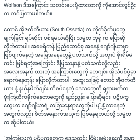
အ
Wolfson ဒီအကြောင်း သတင်းပေးပို့ထားတာကို ကိုအောင်လွင်ဦး
သုတပဒေသာ အင်္ဂလိပ်စာ
ညွန်း
Learning English
က တင်ပြထားပါတယ်။
စာမျက်နှာ
သို့
ဗွီအိုအေ လူမှုကွန်ယက်များ
တောင် အိုဇက်တီယား (South Ossetia) က တိုက်ခိုက်မှုတွေ
ကျော်
ချက်ခြင်း ရပ်ဆိုင်း ပစ်ရမယ်ဆိုပြီး သမ္မတ ဘုရှ် က ပြောဆို
ကြည့်
လိုက်တာပါ။ အမေရိကန် ပြည်ထောင်စု အနေနဲ့ ဂျော်ဂျီယာမှာ
ရန်
ဖြစ်ပျက်နေတဲ့ အခြေအနေတွေနဲ့ ပတ်သက်လို့ အထူးပဲ စိုးရိမ်မ
ဘာသာစကားများ
ရှာဖွေ
ကင်း ဖြစ်ရတဲ့အကြောင်း ဒီပြဿနာနဲ့ ပတ်သက်လို့လည်း
ရန်
အလေးအနက် ထားတဲ့ အကြောင်းတွေကို ဘေဂျင်း အိုလံပစ်ပွဲမှာ
နေရာ
ရောက်နေတုန်း ပြောလိုက်တာပါ။ အထူးသဖြင့် တောင် အိုဇက်တီ
သို့
ယား နဲ့ နယ်နမိတ်ချင်း ထိစပ်နေတဲ့ ဒေသတွေကို ရုရှားဖက်က
ကျော်
ဗုံးကြဲတိုက်ခိုက်နေတာတွေကို ရည်ညွှန်း ပြောဆိုရင်း၊ ပဋိပက္ခ
ရန်
တွေဟာ ဂျော်ဂျီယာရဲ့ တခြားနေရာတွေကိုပါ ပျံ့နှံ့လာနေတဲ့
အတွက်လည်း စိတ်အနှောက်အယှက် ဖြစ်နေရတယ်လို့ သမ္မတ
က ဆိုပါတယ်။
"အကြမ်းဖက် ပဋိပက္ခတွေက ဒေသတွင်း ငြိမ်းချမ်းရေးကို အန္တာ