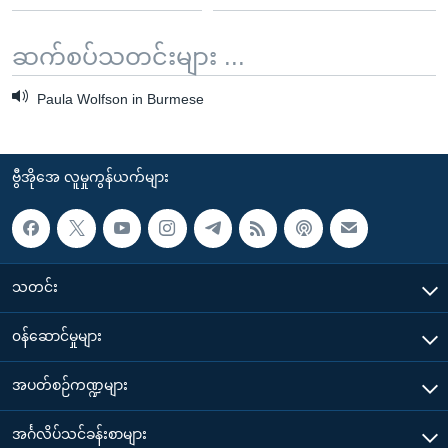
ဆက်စပ်သတင်းများ ...
Paula Wolfson in Burmese
ဗွီအိုအေ လူမှုကွန်ယက်များ
သတင်း
၀န်ဆောင်မှုများ
အပတ်စဉ်ကဏ္ဍများ
အင်္ဂလိပ်သင်ခန်းစာများ