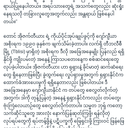
ရာယ်ပြုနေပါတယ်။ အရပ်သားတွေရဲ့ အသက်တွေလည်း ဆုံးရှုံး
နေရသလို တခြားလူတွေအတွက်လည်း အန္တရာယ် ဖြစ်နေပါ
တယ်။"
တောင် အိုဇက်တီယား ရဲ့ ကိုယ်ပိုင်အုပ်ချုပ်ခွင့်ကို ဂျော်ဂျီယာ
အစိုးရက ၁၉၉၀ ခုနှစ်က ဖျက်သိမ်းခဲ့တာပါ။ လက်ရှိ တီဘလီစီ
မြို့ (Tblisi) မှာရှိတဲ့ အစိုးရက ဒီလို အခြေအနေမျိုး ပြန်လည် ရရှိ
နိုင်ဖို့ ကျိုးပမ်းတဲ့ အနေနဲ့ ကြာသပတေးနေ့က စစ်ဆင်ရေးတွေ
လုပ်ခဲ့ပါတယ်။ အိုဇက်တီယား ဟာ ရုရှားနဲ့ ခိုင်မာတဲ့ ဆက်ဆံရေး
တွေ ရှိနေတာဖြစ်ပြီး ခွဲထွက်ရေး လှုပ်ရှားမှုအတွက် ရုရှားနိုင်ငံက
ထောက်ခံအားပေးမှုကို ရရှိနေတာလည်း ဖြစ်ပါတယ်။ ဒီ
အခြေအနေမှာ ဂျော်ဂျီယာနိုင်ငံ က တပ်တွေ စေလွှတ်လိုက်တဲ့
အတွက်၊ ဒါကို တုန့်ပြန်တဲ့ အနေနဲ့ ရုရှားနိုင်ငံကလည်း တပ်တွေ၊
ဗုံးကြဲလေယာဉ်တွေ စေလွှတ်လိုက်တာပါ။ သမ္မတ ဘုရှ် ကတော့
သက်ဆိုင်သူတွေ အားလုံး နောက်ပြန်ဆုတ်ကြဖို့၊ ရန်လိုတဲ့
လုပ်ရပ်တွေကို ရပ်တန့်ဖို့နဲ့ ပဋိပက္ခကို ဖြေရှင်းဖို့ ကြားဝင် ဖြန်ဖြေ