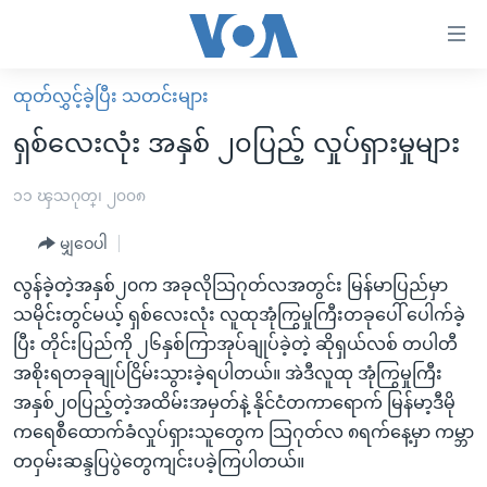
သုံး
ရ
လွယ်ကူ
ထုတ်လွှင့်ခဲ့ပြီး သတင်းများ
မူလစာမျက်နှာ
စေ
ရှစ်လေးလုံး အနှစ် ၂၀ပြည့် လှုပ်ရှားမှုများ
မြန်မာ
သည့်
ကမ္ဘာ့သတင်းများ
၁၁ ၾသဂုတ္၊ ၂၀၀၈
Link
ဗွီဒီယို
နိုင်ငံတကာ
မျှဝေပါ
များ
သတင်းလွတ်လပ်ခွင့်
အမေရိကန်
လွန်ခဲ့တဲ့အနှစ်၂၀က အခုလိုသြဂုတ်လအတွင်း မြန်မာပြည်မှာ
ပင်မ
ရပ်ဝန်းတခု လမ်းတခု အလွန်
တရုတ်
သမိုင်းတွင်မယ့် ရှစ်လေးလုံး လူထုအုံကြွမှုကြီးတခုပေါ် ပေါက်ခဲ့
အကြောင်းအရာ
ပြီး တိုင်းပြည်ကို ၂၆နှစ်ကြာအုပ်ချုပ်ခဲ့တဲ့ ဆိုရှယ်လစ် တပါတီ
သို့
အင်္ဂလိပ်စာလေ့လာမယ်
အစ္စရေး-ပါလက်စတိုင်း
အစိုးရတခုချုပ်ငြိမ်းသွားခဲ့ရပါတယ်။ အဲဒီလူထု အုံကြွမှုကြီး
ကျော်
အပတ်စဉ်ကဏ္ဍများ
အမေရိကန်သုံးအီဒီယံ
အနှစ်၂၀ပြည့်တဲ့အထိမ်းအမှတ်နဲ့ နိုင်ငံတကာရောက် မြန်မာ့ဒီမို
ကြည့်
ရေဒီယိုနှင့်ရုပ်သံ အချက်အလက်များ
မကြေးမုံရဲ့ အင်္ဂလိပ်စာ
ရေဒီယို
ကရေစီထောက်ခံလှုပ်ရှားသူတွေက သြဂုတ်လ ၈ရက်နေ့မှာ ကမ္ဘာ
ရန်
တဝှမ်းဆန္ဒပြပွဲတွေကျင်းပခဲ့ကြပါတယ်။
ပင်မ
ရေဒီယို/တီဗွီအစီအစဉ်
ရုပ်ရှင်ထဲက အင်္ဂလိပ်စာ
တီဗွီ