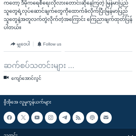
ကတော့ ဒီမိုကရေစီရေးလိုလားတောင်းဆိုနေကြတဲ့ မြန်မာပြည်
သူတွေရဲ့လုပ်ဆောင်ချက်တွေကိုထောက်ခံလိုက်ပြီးမြန်မာပြည်
သူတွေနဲ့အတူလက်တွဲလိုက်တဲ့အကြောင်း ကြေညာချက်ထုတ်ပြန်
ပါတယ်။
မျှဝေပါ
Follow us
ဆက်စပ်သတင်းများ ...
ကျော်အောင်လွင်
ဗွီအိုအေ လူမှုကွန်ယက်များ
သတင်း