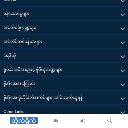
၀န်ဆောင်မှုများ
အပတ်စဉ်ကဏ္ဍများ
အင်္ဂလိပ်သင်ခန်းစာများ
ရေဒီယို
ရုပ်သံအစီအစဉ်နှင့် ဗွီဒီယိုကဏ္ဍများ
ဗွီအိုအေအကြောင်း
ဗွီအိုအေ မိုဘိုင်းလ်အက်ပ်များ ဒေါင်းလုတ်ယူရန်
Other Links
တိုက်ရိုက်