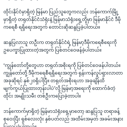
ထိုင်းနိုင်ငံမှာရှိတဲ့ မြန်မာ ပြည်သူတွေကလည်း ဘန်ကောက်မြို့
မှာရှိတဲ့ တရုတ်နိုင်ငံသံရုံးနဲ့ မြန်မာသံရုံးရှေ့တို့မှာ မြန်မာနိုင်ငံ ဒီမို
ကရေစီ ရရှိရေးအတွက် တောင်းဆိုဆန္ဒပြခဲ့ပါတယ်။
ဆန္ဒပြလာသူ တဦးက တရုတ်နိုင်ငံရဲ့ မြန်မာ့ဒီမိုကရေစီရေးကို
ဥပေက္ခာပြုထားတဲ့အတွက် ပြစ်တင်ဝေဖန်ခဲ့ပါတယ်။
“ကျွန်တော်တို့တွေဟာ တရုတ်အစိုးရကို ပြစ်တင်ဝေဖန်ပါတယ်။
ကျွန်တော်တို့ ဒီမိုကရေစီရရှိရေးအတွက် ရုန်းကန်လှုပ်ရှားလာတာ
အခုဆိုရင် နှစ်၂၀ရှိပါပြီ။ တရုတ်အစိုးရဟာ အခုချိန်ထိ
မျက်ကွယ်ပြုထားတုန်းပါပဲ”လို့ မြန်မာ့အရေးကို ထောက်ခံတဲ့
ထိုင်း အမျိုးသမီး တစ်ဦးကပြောခဲ့တာပါ။
ဘန်ကောက်မှာရှိတဲ့ မြန်မာသံရုံးရှေ့မှာတော့ ဆန္ဒပြသူ တရာခန့်
စုဝေးပြီး ရှစ်လေးလုံး နှစ်ပတ်လည် အထိမ်းအမှတ် အခမ်းအနား
ပြုလုပ်ခဲ့ပါတယ်။