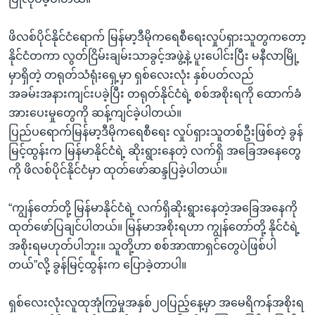
ဖိလစ်ပိုင်နိုင်ငံရောက် မြန်မာ့ဒီမိုကရေစီရေးလှုပ်ရှားသူတွကတော့
နိုင်ငံတကာ လွတ်ငြိမ်းချမ်းသာခွင့်အဖွဲ့နဲ့ ပူးပေါင်းပြီး မနီလာမြို့
မှာရှိတဲ့ တရုတ်သံရုံးရှေ့မှာ ရှစ်လေးလုံး နှစ်ပတ်လည်
အခမ်းအနားကျင်းပခဲ့ပြီး တရုတ်နိုင်ငံရဲ့ စစ်အစိုးရကို ထောက်ခံ
အားပေးမှုတွေကို ဆန့်ကျင်ခဲ့ပါတယ်။
ပြည်ပရောက်မြန်မာ့ဒီမိုကရေစီရေး လှုပ်ရှားသူတစ်ဦးဖြစ်တဲ့ ခွန်
မြင့်ထွန်းက မြန်မာနိုင်ငံရဲ့ ဆိုးရွားနေတဲ့ လက်ရှိ အခြေအနေတွေ
ကို ဖိလစ်ပိုင်နိုင်ငံမှာ ထုတ်ဖော်ဆန္ဒပြခဲ့ပါတယ်။
“ကျွန်တော်တို့ မြန်မာနိုင်ငံရဲ့ လက်ရှိဆိုးရွားနေတဲ့အခြေအနေကို
ထုတ်ဖော်ပြချင်ပါတယ်။ မြန်မာအစိုးရဟာ ကျွန်တော်တို့ နိုင်ငံရဲ့
အစိုးရမဟုတ်ပါဘူး။ သူတို့ဟာ စစ်အာဏာရှင်တွေပဲဖြစ်ပါ
တယ်”လို့ ခွန်မြင့်ထွန်းက ပြောခဲ့တာပါ။
ရှစ်လေးလုံးလူထုအုံကြွမှုအနှစ်၂၀ပြည့်နေ့မှာ အမေရိကန်အစိုးရ