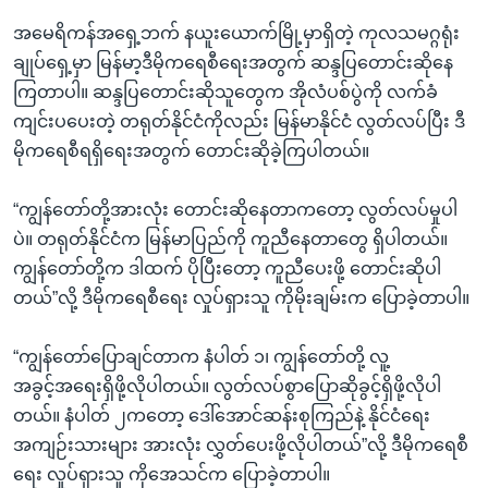
အ
သုတပဒေသာ အင်္ဂလိပ်စာ
အမေရိကန်အရှေ့ဘက် နယူးယောက်မြို့မှာရှိတဲ့ ကုလသမဂ္ဂရုံး
ညွန်း
Learning English
ချုပ်ရှေ့မှာ မြန်မာ့ဒီမိုကရေစီရေးအတွက် ဆန္ဒပြတောင်းဆိုနေ
စာမျက်နှာ
ကြတာပါ။ ဆန္ဒပြတောင်းဆိုသူတွေက အိုလံပစ်ပွဲကို လက်ခံ
သို့
ဗွီအိုအေ လူမှုကွန်ယက်များ
ကျင်းပပေးတဲ့ တရုတ်နိုင်ငံကိုလည်း မြန်မာနိုင်ငံ လွတ်လပ်ပြီး ဒီ
ကျော်
မိုကရေစီရရှိရေးအတွက် တောင်းဆိုခဲ့ကြပါတယ်။
ကြည့်
ရန်
ဘာသာစကားများ
“ကျွန်တော်တို့အားလုံး တောင်းဆိုနေတာကတော့ လွတ်လပ်မှုပါ
ရှာဖွေ
ပဲ။ တရုတ်နိုင်ငံက မြန်မာပြည်ကို ကူညီနေတာတွေ ရှိပါတယ်။
ရန်
ကျွန်တော်တို့က ဒါထက် ပိုပြီးတော့ ကူညီပေးဖို့ တောင်းဆိုပါ
နေရာ
တယ်”လို့ ဒီမိုကရေစီရေး လှုပ်ရှားသူ ကိုမိုးချမ်းက ပြောခဲ့တာပါ။
သို့
ကျော်
“ကျွန်တော်ပြောချင်တာက နံပါတ် ၁၊ ကျွန်တော်တို့ လူ့
ရန်
အခွင့်အရေးရှိဖို့လိုပါတယ်။ လွတ်လပ်စွာပြောဆိုခွင့်ရှိဖို့လိုပါ
တယ်။ နံပါတ် ၂ကတော့ ဒေါ်အောင်ဆန်းစုကြည်နဲ့ နိုင်ငံရေး
အကျဉ်းသားများ အားလုံး လွှတ်ပေးဖို့လိုပါတယ်”လို့ ဒီမိုကရေစီ
ရေး လှုပ်ရှားသူ ကိုအေသင်က ပြောခဲ့တာပါ။