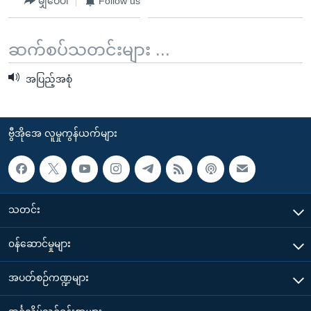
မျှဝေပါ
Follow us
ဆက်စပ်သတင်းများ ...
အပြည့်အစုံ
ဗွီအိုအေ လူမှုကွန်ယက်များ
သတင်း
၀န်ဆောင်မှုများ
အပတ်စဉ်ကဏ္ဍများ