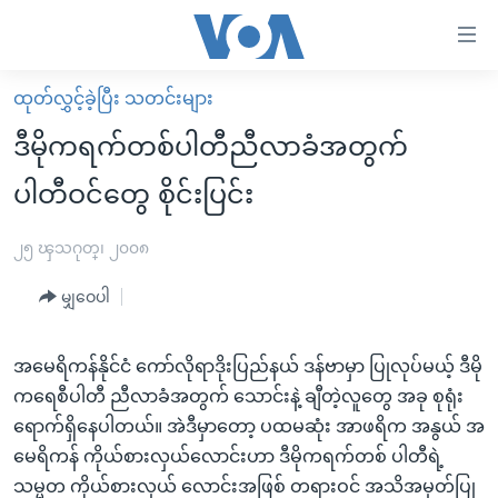
သုံး
ရ
လွယ်ကူ
ထုတ်လွှင့်ခဲ့ပြီး သတင်းများ
မူလစာမျက်နှာ
စေ
ဒီမိုကရက်တစ်ပါတီညီလာခံအတွက်
မြန်မာ
သည့်
ပါတီဝင်တွေ စိုင်းပြင်း
ကမ္ဘာ့သတင်းများ
Link
ဗွီဒီယို
နိုင်ငံတကာ
၂၅ ၾသဂုတ္၊ ၂၀၀၈
များ
သတင်းလွတ်လပ်ခွင့်
အမေရိကန်
ပင်မ
မျှဝေပါ
ရပ်ဝန်းတခု လမ်းတခု အလွန်
တရုတ်
အကြောင်းအရာ
သို့
အင်္ဂလိပ်စာလေ့လာမယ်
အစ္စရေး-ပါလက်စတိုင်း
အမေရိကန်နိုင်ငံ ကော်လိုရာဒိုးပြည်နယ် ဒန်ဗာမှာ ပြုလုပ်မယ့် ဒီမို
ကျော်
ကရေစီပါတီ ညီလာခံအတွက် သောင်းနဲ့ ချီတဲ့လူတွေ အခု စုရုံး
အပတ်စဉ်ကဏ္ဍများ
အမေရိကန်သုံးအီဒီယံ
ကြည့်
ရောက်ရှိနေပါတယ်။ အဲဒီမှာတော့ ပထမဆုံး အာဖရိက အနွယ် အ
ရေဒီယိုနှင့်ရုပ်သံ အချက်အလက်များ
မကြေးမုံရဲ့ အင်္ဂလိပ်စာ
ရေဒီယို
ရန်
မေရိကန် ကိုယ်စားလှယ်လောင်းဟာ ဒီမိုကရက်တစ် ပါတီရဲ့
ပင်မ
ရေဒီယို/တီဗွီအစီအစဉ်
ရုပ်ရှင်ထဲက အင်္ဂလိပ်စာ
တီဗွီ
သမ္မတ ကိုယ်စားလှယ် လောင်းအဖြစ် တရားဝင် အသိအမှတ်ပြု