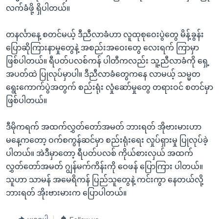
အ
လက်ခံဖို့ ရှိပါတယ်။
သုတပဒေသာ အင်္ဂလိပ်စာ
ညွန်း
Learning English
စာမျက်နှာ
တနင်္လာနေ့ စတင်မယ့် ဒီညီလာခံဟာ လူထုစုဝေးပွဲတွေ မိန့်ခွန်း
သို့
ဗွီအိုအေ လူမှုကွန်ယက်များ
ပြောဆိုကြားနာမှုတွေနဲ့ အစည်းအဝေးတွေ လေးရက် ကြာမှာ
ကျော်
ဖြစ်ပါတယ်။ ရီပတ်ပလစ်ကန် ပါတီကလည်း သူ့ညီလာခံကို ရှေ့
ကြည့်
အပတ်ထဲ ပြုလုပ်မှာပါ။ ဒီညီလာခံတွေကနေ လာမယ့် သမ္မတ
ရန်
ရွေးကောက်ပွဲအတွက် စည်းရုံး လှုံဆော်မှုတွေ တရားဝင် စတင်မှာ
ဘာသာစကားများ
ရှာဖွေ
ဖြစ်ပါတယ်။
ရန်
နေရာ
ဒီမိုကရက် အထက်လွှတ်တော်အမတ် ဘားရတ် အိုဗားမားဟာ
သို့
မနေ့ကတော့ ဝက်စကွန်ဆင်မှာ စည်းရုံးရေး လှုပ်ရှားမှု ပြုလုပ်ခဲ့
ကျော်
ပါတယ်။ အဲဒီမှာတော့ ရီပတ်ပလစ် ကိုယ်စားလှယ် အထက်
ရန်
လွှတ်တော်အမတ် ဂျွန်မက်ကိန်းကို ဝေဖန် ပြောကြား ပါတယ်။
သူဟာ သာမန် အမေရိကန် ပြည်သူတွေနဲ့ ကင်းကွာ နေတယ်လို့
ဘားရတ် အိုးဗားမားက ပြောပါတယ်။