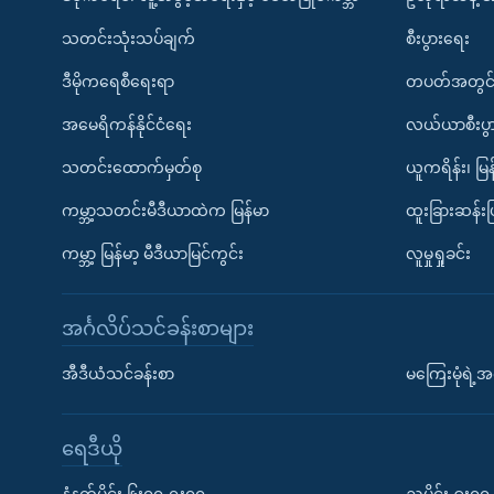
သတင်းသုံးသပ်ချက်
စီးပွားရေး
ဒီမိုကရေစီရေးရာ
တပတ်အတွင်
အမေရိကန်နိုင်ငံရေး
လယ်ယာစီးပွ
သတင်းထောက်မှတ်စု
ယူကရိန်း၊ မြန
ကမ္ဘာ့သတင်းမီဒီယာထဲက မြန်မာ
ထူးခြားဆန်း
ကမ္ဘာ့ မြန်မာ့ မီဒီယာမြင်ကွင်း
လူမှုရှုခင်း
အင်္ဂလိပ်သင်ခန်းစာများ
အီဒီယံသင်ခန်းစာ
မကြေးမုံရဲ့အင
ရေဒီယို
နံနက်ပိုင်း ၆း၀၀-ရး၀၀
ညပိုင်း ၉း၀