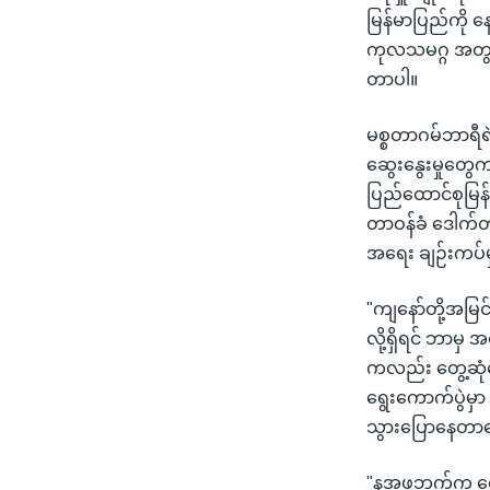
မြန်မာပြည်ကို န
ကုလသမဂ္ဂ အတွင်း
တာပါ။
မစ္စတာဂမ်ဘာရီရဲ့
ဆွေးနွေးမှုတွေက
ပြည်ထောင်စုမြန်
တာဝန်ခံ ဒေါက်တ
အရေး ချဉ်းကပ်မ
"ကျနော်တို့အမြင
လို့ရှိရင် ဘာမှ
ကလည်း တွေ့ဆုံဆွ
ရွေးကောက်ပွဲမှ
သွားပြောနေတာ
"နအဖဘက်က တွေ့ဆ