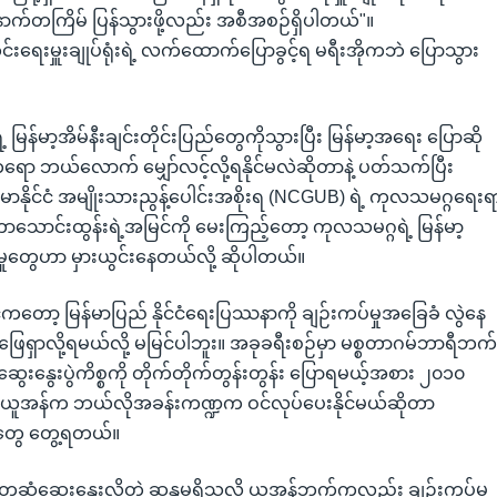
ောက်တကြိမ် ပြန်သွားဖို့လည်း အစီအစဉ်ရှိပါတယ်"။
ရေးမှူးချုပ်ရုံးရဲ့ လက်ထောက်ပြောခွင့်ရ မရီးအိုကဘဲ ပြောသွား
 မြန်မာ့အိမ်နီးချင်းတိုင်းပြည်တွေကိုသွားပြီး မြန်မာ့အရေး ပြောဆို
ရော ဘယ်လောက် မျှော်လင့်လို့ရနိုင်မလဲဆိုတာနဲ့ ပတ်သက်ပြီး
မာနိုင်ငံ အမျိုးသားညွန့်ပေါင်းအစိုးရ (NCGUB) ရဲ့ ကုလသမဂ္ဂရေးရ
ာသောင်းထွန်းရဲ့အမြင်ကို မေးကြည့်တော့ ကုလသမဂ္ဂရဲ့ မြန်မာ့
ှုတွေဟာ မှားယွင်းနေတယ်လို့ ဆိုပါတယ်။
်ကတော့ မြန်မာပြည် နိုင်ငံရေးပြဿနာကို ချဉ်းကပ်မှုအခြေခံ လွဲနေ
 အဖြေရှာလို့ရမယ်လို့ မမြင်ပါဘူး။ အခုခရီးစဉ်မှာ မစ္စတာဂမ်ဘာရီဘက
ေးနွေးပွဲကိစ္စကို တိုက်တိုက်တွန်းတွန်း ပြောရမယ့်အစား ၂၀၁၀
ာ ယူအန်က ဘယ်လိုအခန်းကဏ္ဍက ဝင်လုပ်ပေးနိုင်မယ်ဆိုတာ
တွေ တွေ့ရတယ်။
ုံဆွေးနွေးလိုတဲ့ ဆန္ဒမရှိသလို ယူအန်ဘက်ကလည်း ချဉ်းကပ်မှု