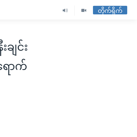
တိုက်ရိုက်
ီးချင်း
ပရောက်