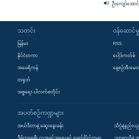
ဦးကျော်အောင်
သတင်း
၀န်ဆောင်မှ
မြန်မာ
RSS
နိုင်ငံတကာ
ပေါ့ဒ်ကတ်စ်
အမေရိကန်
နေ့စဉ်အီးမေ
တရုတ်
အစ္စရေး-ပါလက်စတိုင်း
အပတ်စဉ်ကဏ္ဍများ
အယ်ဒီတာနဲ့ ဆွေးနွေးခန်း
သိပ္ပံနဲ့နည်း
ဒီမိုကရေစီ၊ လူ့အခွင့်အရေးနှင့် ခေတ်ပြိုင်ကမ္ဘာ
ဥတုရာသီနဲ့ 