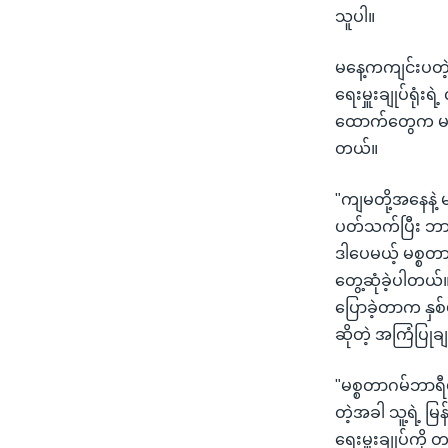
သူပါ။
မနေ့ကကျင်းပတဲ့
ရေးမှူးချုပ်ရုံး
ထောက်တွေက မစ္
တယ်။
"ကျမတို့အနေနဲ့ မ
ပတ်သက်ပြီး ဘာကြ
ဒါပေမယ့် မစ္စတာ
တွေ့ဆုံခဲ့ပါတယ်
ပြောခဲ့တာက နှစ်
ဆိုတဲ့ အကြံပြုခ
"မစ္စတာဂမ်ဘာရီ
တဲ့အခါ သူ့ရဲ့ 
ရေးမှူးချုပ်ကို 