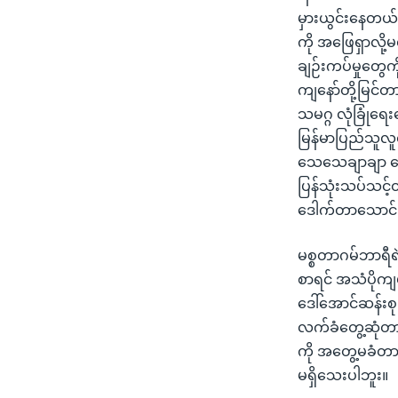
မှားယွင်းနေတယ်။
ကို အဖြေရှာလို့မရ
ချဉ်းကပ်မှုတွေက
ကျနော်တို့မြင်တ
သမဂ္ဂ လုံခြုံရေး
မြန်မာပြည်သူလူထ
သေသေချာချာ လေ
ပြန်သုံးသပ်သင့်
ဒေါက်တာသောင်း
မစ္စတာဂမ်ဘာရီ
စာရင် အသံပိုကျ
ဒေါ်အောင်ဆန်းစု
လက်ခံတွေ့ဆုံတာ 
ကို အတွေ့မခံတ
မရှိသေးပါဘူး။