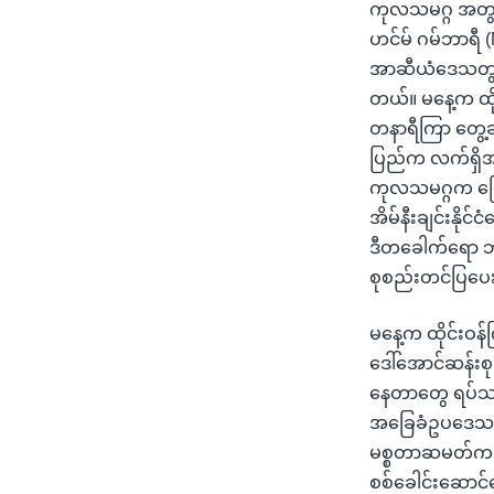
သုတပဒေသာ အင်္ဂလိပ်စာ
အ
ကုလသမဂ္ဂ အတွင်
ညွန်း
ဟင်မ် ဂမ်ဘာရီ 
စာမျက်နှာ
အာဆီယံဒေသတွင်း န
သို့
တယ်။ မနေ့က ထို
ကျော်
တနာရီကြာ တွေ့ဆုံခ
ကြည့်
ပြည်က လက်ရှိအခ
ရန်
ကုလသမဂ္ဂက ပြော
ရှာဖွေ
အိမ်နီးချင်းနို
ရန်
ဒီတခေါက်ရော ဘာ
နေရာ
စုစည်းတင်ပြပ
သို့
ကျော်
မနေ့က ထိုင်းဝန
ရန်
ဒေါ်အောင်ဆန်း
နေတာတွေ ရပ်သင့်
အခြေခံဥပဒေသစ်က
မစ္စတာဆမတ်က 
စစ်ခေါင်းဆောင်တွ