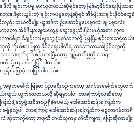
 ဒီလို ချဉ်းကပ်မှု မှားယွင်းတယ်ဆိုရင်တော့ မြန်မာ့နိုင်ငံရေးပြဿနာ
ဘူး။ ဒီမှားယွင်းတဲ့ ချဉ်းကပ်မှုတွေနဲ့ဆိုရင် အိမ်နီးနားချင်းနိုင်ငံတွေရဲ
ိုလည်း ဘယ်လိုမျိုး ယူအန်က ဦးဆောင်မှုပေးမှာလဲ၊ ချပြမှာလဲ။
ာကတော့ အိမ်နီးနားချင်းတွေနဲ့ ဆွေးနွေးညှိနှိုင်းမယ့်အစား ကုလ
ကောင်စီမှာ ဒီချဉ်းကပ်မှုတွေနဲ့ပတ်သက်လို့ ပြန်ပြီး စဉ်းစားသင့်တယ်
ုကို ကိုယ်စားပြုတဲ့ နိုင်ငံရေးပါတီရဲ့ သဘောထားအမြင်တွေကို
းလေးနက်နက် စဉ်းစားပြီးတော့ ချဉ်းကပ်မှုကို သေချာ
တယ်လို့ ကျနော်တို့မြင်ပါတယ်။"
ထွန်း ပြောခဲ့တာဖြစ်ပါတယ်။
ရဲ့ အခုတခေါက် မြန်မာပြည်ခရီးစဉ်ကတော့ အရင်အခေါက်တွေထက်
ယ်ကျယ် ထွက်လာတယ်လို့ ဆိုရမှာပါပဲ။ ဘာကြောင့်လဲဆိုတော့
ကြည်နဲ့ တွေ့ဖို့အစီအစဉ်ရှိခဲ့ပေမယ့် ဒေါ်အောင်ဆန်းစုကြည်က
မရှိခဲ့လို့ပါ။ ဘာကြောင့် ဒေါ်အောင်ဆန်းစုကြည်က မစ္စတာဂမ်ဘာရီ
ာလဲ ဆိုတာကိုတော့ အခုထိ ဘယ်သူကမှ တိတိကျကျ ပြောဆိုတာမျိုး