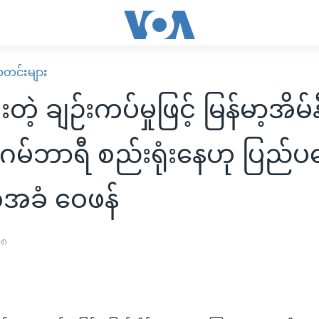
း သတင်းများ
းတဲ့ ချဉ်းကပ်မှုဖြင့် မြန်မာ့အိမ်န
 ဂမ်ဘာရီ စည်းရုံးနေဟု ပြည်
အခံ ဝေဖန်
၀၈