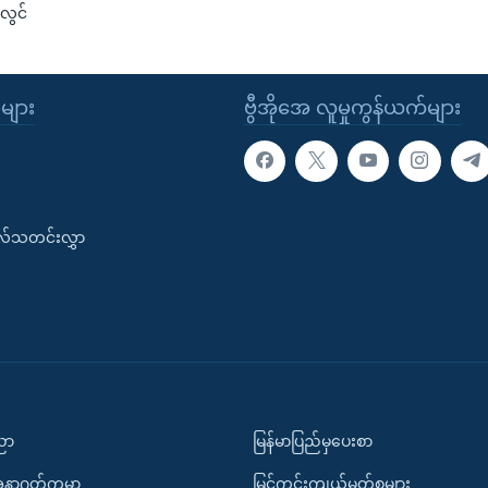
လွင်
ုများ
ဗွီအိုအေ လူမှုကွန်ယက်များ
းလ်သတင်းလွှာ
ပညာ
မြန်မာပြည်မှပေးစာ
အနာဂတ်ကမ္ဘာ
မြင်ကွင်းကျယ်မှတ်စုများ