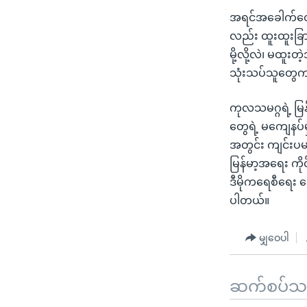
အရင်အခေါက်တွေက
လည်း ထူးထူးခြ
မို့လို့လဲ၊ မထူး
သုံးသပ်သူတွေ
ကုလသမဂ္ဂရဲ့ မြန
တွေရဲ့ မကျေနပ
အတွင်း ကျင်းပမ
မြန်မာ့အရေး ကိုင
ဒီမိုကရေစီရေး ထ
ပါတယ်။
မျှဝေပါ
ဆက်စပ်သတင