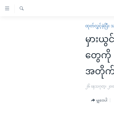
သုံး
ရ
ရှာဖွေ
လွယ်ကူ
မူလစာမျက်နှာ
ထုတ်လွှင့်ခဲ့ပြီ
ရ
စေ
မြန်မာ
လာ
မှားယွင်
သည့်
ဒ်
ကမ္ဘာ့သတင်းများ
Link
ဗွီဒီယို
နိုင်ငံတကာ
တွေကို
များ
သတင်းလွတ်လပ်ခွင့်
အမေရိကန်
ပင်မ
အတိုက်
ရပ်ဝန်းတခု လမ်းတခု အလွန်
တရုတ်
အကြောင်းအရာ
အင်္ဂလိပ်စာလေ့လာမယ်
အစ္စရေး-ပါလက်စတိုင်း
သို့
၂၆ ၾသဂုတ္၊ ၂၀
အပတ်စဉ်ကဏ္ဍများ
အမေရိကန်သုံးအီဒီယံ
ကျော်
ကြည့်
ရေဒီယိုနှင့်ရုပ်သံ အချက်အလက်များ
မကြေးမုံရဲ့ အင်္ဂလိပ်စာ
ရေဒီယို
မျှဝေပါ
ရန်
ရေဒီယို/တီဗွီအစီအစဉ်
ရုပ်ရှင်ထဲက အင်္ဂလိပ်စာ
တီဗွီ
ပင်မ