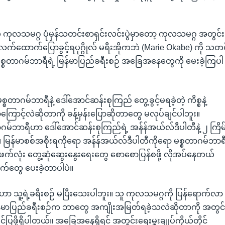
 ကုလသမဂ္ဂ ပုံမှန်သတင်းစာရှင်းလင်းပွဲမှာတော့ ကုလသမဂ္ဂ အတွင်း
ရဲ့ လက်ထောက်ပြောခွင့်ရပုဂ္ဂိုလ် မရီးအိုကဘဲ (Marie Okabe) ကို သတင
စတာဂမ်ဘာရီရဲ့ မြန်မာပြည်ခရီးစဉ် အခြေအနေတွေကို မေးခဲ့ကြပါ
စ္စတာဂမ်ဘာရီနဲ့ ဒေါ်အောင်ဆန်းစုကြည် တွေ့ခွင့်မရခဲ့တဲ့ ကိစ္စနဲ့
ောင့်လဲဆိုတာကို ခန့်မှန်းပြောဆိုတာတွေ မလုပ်ချင်ပါဘူး။
ဂမ်ဘာရီဟာ ဒေါ်အောင်ဆန်းစုကြည်ရဲ့ အန်န်အယ်လ်ဒီပါတီနဲ့ ၂ ကြိမ
။ မြန်မာစစ်အစိုးရကိုရော အန်န်အယ်လ်ဒီပါတီကိုရော မစ္စတာဂမ်ဘာရ
ဖက်လုံး တွေ့ဆုံဆွေးနွေးရေးတွေ စောစောပြန်စဖို့ လိုအပ်နေတယ်
ျက်တွေ ပေးခဲ့တာပါပဲ။
ဟာ သူ့ရဲ့ခရီးစဉ် မပြီးသေးပါဘူး။ သူ ကုလသမဂ္ဂကို ပြန်ရောက်လာ
မြန်မာပြည်ခရီးစဉ်က ဘာတွေ အကျိုးအမြတ်ရခဲ့သလဲဆိုတာကို အတွင်
တင်ပြဖို့ရှိပါတယ်။ အခြေအနေရှိရင် အတွင်းရေးမှူးချုပ်ကိုယ်တိုင်