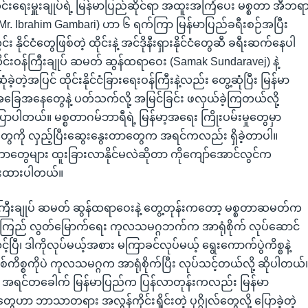
းရေးမှူးချုပ်ရဲ့ မြန်မာပြည်ဆိုင်ရာ အထူးအကြံပေး မစ္စတာ အီဘရ
(Mr. Ibrahim Gambari) ဟာ ၆ ရက်ကြာ မြန်မာပြည်ခရီးစဉ်အပြီး
ိုင်ငံတွေဖြစ်တဲ့ ထိုင်းနဲ့ အင်ဒိုနီးရှားနိုင်ငံတွေဆီ ခရီးဆက်နေပါ
င်းဝန်ကြီးချုပ် ဆမတ် ဆွန်ထရာဝေး (Samak Sundaravej) နဲ့
ဲ့တဲ့အပြင် ထိုင်းနိုင်ငံခြားရေးဝန်ကြီးနဲ့လည်း တွေ့ဆုံပြီး မြန်မာ
ြေအနေတွေနဲ့ ပတ်သက်လို့ အမြင်ခြင်း ဖလှယ်ခဲ့ကြတယ်လို့
ပါတယ်။ မစ္စတာဂမ်ဘာရီရဲ့ မြန်မာ့အရေး ကြိုးပမ်းမှုတွေမှာ
င်ငံတွေကို လှည့်ပြီးဆွေးနွေးတာတွေက အရင်ကလည်း ရှိခဲ့တာပါ။
တွေများ ထူးခြားလာနိုင်မလဲဆိုတာ ကိုကျော်အောင်လွင်က
ေးထားပါတယ်။
်ကြီးချုပ် ဆမတ် ဆွန်ထရာဝေးနဲ့ တွေ့တုန်းကတော့ မစ္စတာဆမတ်က
စုကြည် လွတ်မြောက်ရေး ကုလသမဂ္ဂဘက်က အာရုံစိုက် လုပ်ဆောင်
ပြီ၊ ဒါကိုလုပ်မယ့်အစား မကြာခင်လုပ်မယ့် ရွေးကောက်ပွဲကိစ္စနဲ့
ိစ္စကိုပဲ ကုလသမဂ္ဂက အာရုံစိုက်ပြီး လုပ်သင့်တယ်လို့ ဆိုပါတယ်
အရင်တခေါက် မြန်မာပြည်က ပြန်လာတုန်းကလည်း မြန်မာ
ေဟာ ဘာသာတရား အလွန်ကိုင်းရှိုင်းတဲ့ ပုဂ္ဂိုလ်တွေလို့ ပြောခဲ့တဲ့