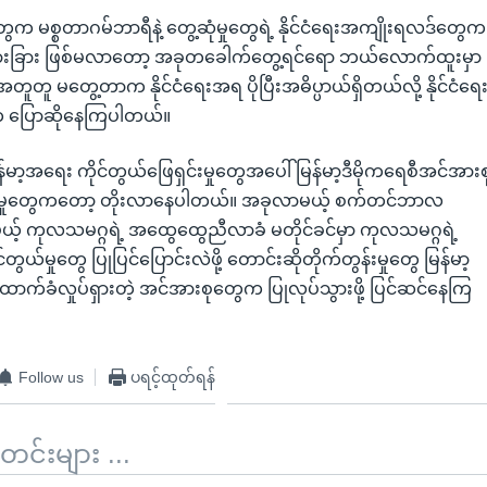
 မစ္စတာဂမ်ဘာရီနဲ့ တွေ့ဆုံမှုတွေရဲ့ နိုင်ငံရေးအကျိုးရလဒ်တွေက
ားခြား ဖြစ်မလာတော့ အခုတခေါက်တွေ့ရင်ရော ဘယ်လောက်ထူးမှာ
တဲ့အတူတူ မတွေ့တာက နိုင်ငံရေးအရ ပိုပြီးအဓိပ္ပာယ်ရှိတယ်လို့ နိုင်ငံရေ
က ပြောဆိုနေကြပါတယ်။
်မာ့အရေး ကိုင်တွယ်ဖြေရှင်းမှုတွေအပေါ် မြန်မာ့ဒီမိုကရေစီအင်အားစ
်မှုတွေကတော့ တိုးလာနေပါတယ်။ အခုလာမယ့် စက်တင်ဘာလ
ယ့် ကုလသမဂ္ဂရဲ့ အထွေထွေညီလာခံ မတိုင်ခင်မှာ ကုလသမဂ္ဂရဲ့
်တွယ်မှုတွေ ပြုပြင်ပြောင်းလဲဖို့ တောင်းဆိုတိုက်တွန်းမှုတွေ မြန်မာ့
ောက်ခံလှုပ်ရှားတဲ့ အင်အားစုတွေက ပြုလုပ်သွားဖို့ ပြင်ဆင်နေကြ
Follow us
ပရင့်ထုတ်ရန်
်းများ ...