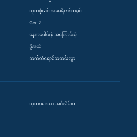
သုတစုံလင် အမေရိကန်တခွင်
Gen Z
နေရာပေါင်းစုံ အကြောင်းစုံ
ဒို့အသံ
သက်တံရောင်သတင်းလွှာ
သုတပဒေသာ အင်္ဂလိပ်စာ