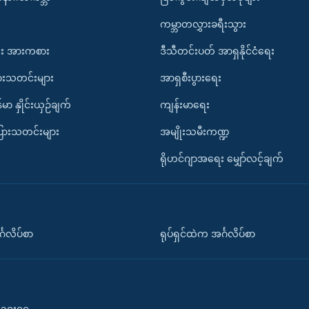
ကမ္ဘာတလွှားခရီးသွား
း အားကစား
ဒီသီတင်းပတ် အာရှနိုင်ငံရေး
ားသတင်းများ
အာရှစီးပွားရေး
်မာ နှိုင်းယှဉ်ချက်
ကျန်းမာရေး
ပြားသတင်းများ
အမျိုးသမီးကဏ္ဍ
ရိုဟင်ဂျာအရေး မျှော်လင့်ချက်
်္ဂလိပ်စာ
ရုပ်ရှင်ထဲက အင်္ဂလိပ်စာ
၀-၁၀း၀၀