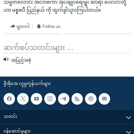
သမ္မတလောင်း အလာစကာ အုပ်ချုပ်ရေးမှူး ဆာရာ ပေလင်းတို့
ဟာ မစ္စစပီ ပြည်နယ် ကို ထွက်ခွါသွားကြပါတယ်။
မျှဝေပါ
Follow us
ဆက်စပ်သတင်းများ ...
အပြည့်အစုံ
ဗွီအိုအေ လူမှုကွန်ယက်များ
သတင်း
၀န်ဆောင်မှုများ