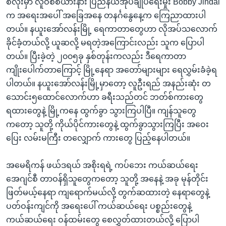
စလုံးမှာ လူဝစ်စီယားနား ပြည်နယ်အုပ်ချုပ်ရေးမှုး Bobby Jindal
က အရေးအပေါ် အခြေအနေ တနင်္ဂနွေနေ့က ကြေညာထားပါ
တယ်။ နယူးအော်လန်းမြို့ ရေကာတာတွေဟာ လိုအပ်သလောက်
ခိုင်ခံ့တယ်လို့ ယူဆလို့ မရတဲ့အကြောင်းလည်း သူက ပြောပါ
တယ်။ ပြီးခဲ့တဲ့ ၂၀၀၅ခု နှစ်တုန်းကလည်း ဒီရေကာတာ
ကျိုးပေါက်တာကြောင့် မြို့နေရာ အတော်များများ ရေလွှမ်းခံခဲ့ရ
ပါတယ်။ နယူးအော်လန်းမြို့မှာတော့ လူဦးရည် အနည်းဆုံး တ
သောင်း၅ထောင်လောက်ဟာ ခရီးသည်တင် ဘတ်စ်ကားတွေ
ရထားတွေနဲ့ မြို့ကနေ ထွက်ခွာ သွားကြပါပြီ။ ကျန်သူတွေ
ကတော့ သူတို့ ကိုယ်ပိုင်ကားတွေနဲ့ ထွက်ခွာသွားကြပြီး အဝေး
ပြေး လမ်းမကြီး တလျှောက် ကားတွေ ပြည့်နေပါတယ်။
အမေရိကန် ဖယ်ဒရယ် အစိုးရရဲ့ ကပ်ဘေး ကယ်ဆယ်ရေး
အေဂျင်စီ တာဝန်ရှိသူတွေကတော့ သူတို့ အနေနဲ့ အခု မုန်တိုင်း
ဖြတ်မယ့်နေရာ ကျရောက်မယ်လို့ တွက်ဆထားတဲ့ နေရာတွေနဲ့
ပတ်ဝန်းကျင်ကို အရေးပေါ် ကယ်ဆယ်ရေး ပစ္စည်းတွေနဲ့
ကယ်ဆယ်ရေး ဝန်ထမ်းတွေ စေလွှတ်ထားတယ်လို့ ပြောပါ