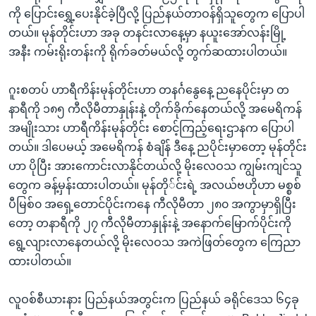
အ
သုတပဒေသာ အင်္ဂလိပ်စာ
ကို ပြောင်းရွှေ့ပေးနိုင်ခဲ့ပြီလို့ ပြည်နယ်တာဝန်ရှိသူတွေက ပြောပါ
ညွန်း
Learning English
တယ်။ မုန်တိုင်းဟာ အခု တနင်းလာနေ့မှာ နယူးအော်လန်းမြို့
စာမျက်နှာ
အနီး ကမ်းရိုးတန်းကို ရိုက်ခတ်မယ်လို့ တွက်ဆထားပါတယ်။
သို့
ဗွီအိုအေ လူမှုကွန်ယက်များ
ကျော်
ဂူးစတပ် ဟာရီကိန်းမုန်တိုင်းဟာ တနင်္ဂနွေနေ့ ညနေပိုင်းမှာ တ
ကြည့်
နာရီကို ၁၈၅ ကီလိုမီတာနှုန်းနဲ့ တိုက်ခိုက်နေတယ်လို့ အမေရိကန်
ရန်
အမျိုးသား ဟာရီကိန်းမုန်တိုင်း စောင့်ကြည့်ရေးဌာနက ပြောပါ
ဘာသာစကားများ
ရှာဖွေ
တယ်။ ဒါပေမယ့် အမေရိကန် စံချိန် ဒီနေ့ ညပိုင်းမှာတော့ မုန်တိုင်း
ရန်
ဟာ ပိုပြီး အားကောင်းလာနိုင်တယ်လို့ မိုးလေဝသ ကျွမ်းကျင်သူ
နေရာ
တွေက ခန့်မှန်းထားပါတယ်။ မုန်တို်င်းရဲ့ အလယ်ဗဟိုဟာ မစ္စစ်
သို့
ပီမြစ်၀ အရှေ့တောင်ပိုင်းကနေ ကီလိုမီတာ ၂၈၀ အကွာမှာရှိပြီး
ကျော်
တော့ တနာရီကို ၂၇ ကီလိုမီတာနှုန်းနဲ့ အနောက်မြောက်ပိုင်းကို
ရန်
ရွေ့လျားလာနေတယ်လို့ မိုးလေဝသ အကဲဖြတ်တွေက ကြေညာ
ထားပါတယ်။
လူဝစ်စီယားနား ပြည်နယ်အတွင်းက ပြည်နယ် ခရိုင်ဒေသ ၆၄ခု