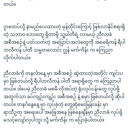
တယ်။
ဂူးစတပ်လို့ နာမည်ပေးထားတဲ့ မုန်တိုင်းကြောင့် ဖြစ်လာနိုင်စရာရှိ
တဲ့ သဘာ၀ ဘေးတွေ ရှိတာမို့ သူ့ပါတီရဲ့ လာမယ့် ညီလာခံ
အစီအစဉ်နဲ့ ပတ်သက်တဲ့ အပြောင်းအလဲတွေကို အမေရိကန် ရီပါ
ဘလီကန် ပါတီ သမ္မတလောင်း ဂျွန် မက်ကိန်း က ကြေညာ
လိုက်ပါတယ်။
ညီလာခံကို တနင်္လာနေ့ မှာ အစီအစဉ် ဆွဲထားတဲ့အတိုင်း ကျင်းပ
မှာ ဖြစ်တယ်လို့ ရီပါဘလီကန် ပါတီ အရာရှိတွေ က ကြေညာပါ
တယ်။ ဒါပေမဲ့ ညီလာခံ မစမီ လိုအပ်တဲ့ ရုံးလုပ်ငန်းတွေ လုပ်ဖို့
အတွက်သာ ခပ်ကျဉ်းကျဉ်း အစီအစဉ် နဲ့ စမှာ ဖြစ်တယ်လို့ ဆိုပါ
တယ်။ တနင်္ဂနွေနေ့ မှာ လုပ်ခဲ့တဲ့ တွေ့ဆုံမေးမြန်းခန်း မှာ
ရာသီဥတု အရေးပေါ် အခြေအနေ ဖြစ်နေချိန်မှာ ညီလာခံ လုပ်ဖို့
မသင့်လျော်လှပါဘူး လို့ မက်ကိန်း က ပြောခဲ့ပါတယ်။