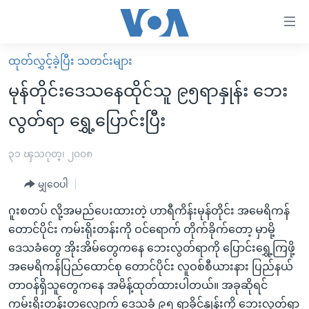
သုံး
ရ
လွယ်ကူ
ထုတ်လွှင့်ခဲ့ပြီး သတင်းများ
မူလစာမျက်နှာ
စေ
မုန်တိုင်းဒေသနေထိုင်သူ ၉၅ရာနှုန်း ဘေး
မြန်မာ
သည့်
လွတ်ရာ ရွှေ့ပြောင်းပြီး
ကမ္ဘာ့သတင်းများ
Link
ဗွီဒီယို
နိုင်ငံတကာ
၃၁ ၾသဂုတ္၊ ၂၀၀၈
များ
သတင်းလွတ်လပ်ခွင့်
အမေရိကန်
ပင်မ
မျှဝေပါ
ရပ်ဝန်းတခု လမ်းတခု အလွန်
တရုတ်
အကြောင်းအရာ
ဂူးစတပ် လို့အမည်ပေးထားတဲ့ ဟာရီကိန်းမုန်တိုင်း အမေရိကန်
သို့
အင်္ဂလိပ်စာလေ့လာမယ်
အစ္စရေး-ပါလက်စတိုင်း
တောင်ပိုင်း ကမ်းရိုးတန်းကို ဝင်ရောက် တိုက်ခိုက်တော့ မှာမို့
ကျော်
အပတ်စဉ်ကဏ္ဍများ
အမေရိကန်သုံးအီဒီယံ
ဒေသခံတွေ အိုးအိမ်တွေကနေ ဘေးလွတ်ရာကို ပြောင်းရွှေ့ကြဖို့
ကြည့်
အမေရိကန်ပြည်ထောင်စု တောင်ပိုင်း လူဝစ်စီယားနား ပြည်နယ်
ရေဒီယိုနှင့်ရုပ်သံ အချက်အလက်များ
မကြေးမုံရဲ့ အင်္ဂလိပ်စာ
ရေဒီယို
ရန်
တာဝန်ရှိသူတွေကနေ အမိန့်ထုတ်ထားပါတယ်။ အခုဆိုရင်
ပင်မ
ရေဒီယို/တီဗွီအစီအစဉ်
ရုပ်ရှင်ထဲက အင်္ဂလိပ်စာ
တီဗွီ
ကမ်းရိုးတန်းတလျှောက် ဒေသခံ ၉၅ ရာခိုင်နှုန်းကို ဘေးလွတ်ရာ