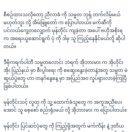
စီစဉ်ထားသလိုတော့ ညီလာခံ ကို သမ္မတ ဘုရှ် တက်လိမ့်မယ်
မဟုတ်ဘူး လို့ အိမ်ဖြူတော် က ပြောပါတယ်။ မက်ဆီကို
ပင်လယ်ကွေ့တလျှောက် မုန်တိုင်း ကျခဲ့တာ အပေါ် ဗဟိုအစိုးရ
က အရေးယူဆောင်ရွက် ပုံ ကို ဒါမှ သူ ကြည့်နေနိုင်မယ်လို့ ဆိုပါ
တယ်။
ဒီမိုကရက်ပါတီ သမ္မတလောင်း ဘဲရက် အိုဘားမား က အိုဟိုင်း
အိုး ပြည်နယ် မှာ စီးပွါးရေး ကို စဆွေးနွေးခဲ့တာနဲ့အတူ သမ္မတ မဲ
ဆွယ်ပွဲတွေ ဟာ တနင်္ဂနွေနေ့ မှာ အပြည်အ၀ လှုပ်ရှားလာခဲ့ကြပြီ
ဖြစ်ပါတယ်။
မုန်တိုင်းသင့် လူထု ကို သူ့ ထောက်ခံသူတွေ က အကူအညီပေး
အောင် သူ စေ့စော် စည်းရုံးမယ် လို့ အိုဘားမား က ပြောပါတယ်။
မုန်တိုင်း ပြင်ဆင်ပုံတွေ ကို ကြည့်ဖို့အတွက် မက်ကိန်း နဲ့ ဒုတိယ