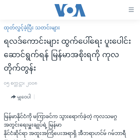
သုံး
ရ
လွယ်ကူ
ထုတ်လွှင့်ခဲ့ပြီး သတင်းများ
မူလစာမျက်နှာ
စေ
ရလဒ်ကောင်းများ ထွက်ပေါ်ရေး ပူးပေါင်း
မြန်မာ
သည့်
ဆောင်ရွက်ရန် မြန်မာအစိုးရကို ကုလ
ကမ္ဘာ့သတင်းများ
Link
တိုက်တွန်း
ဗွီဒီယို
နိုင်ငံတကာ
များ
သတင်းလွတ်လပ်ခွင့်
အမေရိကန်
ပင်မ
၀၅ စက္တင္ဘာ၊ ၂၀၀၈
ရပ်ဝန်းတခု လမ်းတခု အလွန်
တရုတ်
အကြောင်းအရာ
မျှဝေပါ
သို့
အင်္ဂလိပ်စာလေ့လာမယ်
အစ္စရေး-ပါလက်စတိုင်း
ကျော်
အပတ်စဉ်ကဏ္ဍများ
အမေရိကန်သုံးအီဒီယံ
ကြည့်
မြန်မာနိုင်ငံကို မကြာခင်က သွားရောက်ခဲ့တဲ့ ကုလသမဂ္ဂ
ရေဒီယိုနှင့်ရုပ်သံ အချက်အလက်များ
မကြေးမုံရဲ့ အင်္ဂလိပ်စာ
ရေဒီယို
ရန်
အတွင်းရေးမှူးချုပ်ရဲ့ မြန်မာ
ပင်မ
နိုင်ငံဆိုင်ရာ အထူးအကြံပေးအရာရှိ အီဘရာဟင်မ် ဂမ်ဘာရီ
ရေဒီယို/တီဗွီအစီအစဉ်
ရုပ်ရှင်ထဲက အင်္ဂလိပ်စာ
တီဗွီ