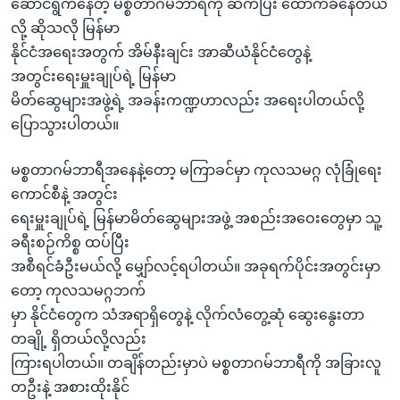
ဆောင်ရွက်နေတဲ့ မစ္စတာဂမ်ဘာရီကို ဆက်ပြီး ထောက်ခံနေတယ်
လို့ ဆိုသလို မြန်မာ
နိုင်ငံအရေးအတွက် အိမ်နီးချင်း အာဆီယံနိုင်ငံတွေနဲ့
အတွင်းရေးမှူးချုပ်ရဲ့ မြန်မာ
မိတ်ဆွေများအဖွဲ့ရဲ့ အခန်းကဏ္ဍဟာလည်း အရေးပါတယ်လို့
ပြောသွားပါတယ်။
မစ္စတာဂမ်ဘာရီအနေနဲ့တော့ မကြာခင်မှာ ကုလသမဂ္ဂ လုံခြုံရေး
ကောင်စီနဲ့ အတွင်း
ရေးမှူးချုပ်ရဲ့ မြန်မာမိတ်ဆွေများအဖွဲ့ အစည်းအဝေးတွေမှာ သူ့
ခရီးစဉ်ကိစ္စ ထပ်ပြီး
အစီရင်ခံဦးမယ်လို့ မျှော်လင့်ရပါတယ်။ အခုရက်ပိုင်းအတွင်းမှာ
တော့ ကုလသမဂ္ဂဘက်
မှာ နိုင်ငံတွေက သံအရာရှိတွေနဲ့ လိုက်လံတွေ့ဆုံ ဆွေးနွေးတာ
တချို့ ရှိတယ်လို့လည်း
ကြားရပါတယ်။ တချိန်တည်းမှာပဲ မစ္စတာဂမ်ဘာရီကို အခြားလူ
တဦးနဲ့ အစားထိုးနိုင်