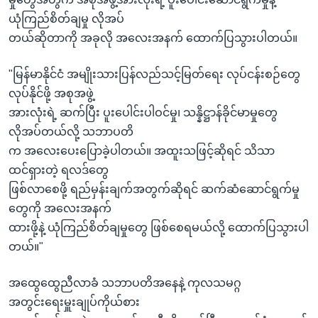
ယုံကြည်စိတ်ချမှု လိုအပ်
တယ်ဆိုတာကို အခုလို အလေးအနက် ထောက်ပြသွားပါတယ်။
"မြန်မာနိုင်ငံ အမျိုးသားပြန်လည်သင့်မြတ်ရေး လုပ်ငန်းစဉ်တွေ
လုပ်နိုင်ဖို့ အစုအဖွဲ့
အားလုံးရဲ့ ဆက်ပြီး ပူးပေါင်းပါဝင်မှု၊ သန္နိဋ္ဌာန်ခိုင်မာမှုတွေ
လိုအပ်တယ်လို့ သဘာပတိ
က အလေးပေးပြောခဲ့ပါတယ်။ အထူးသဖြင့်ဆိုရင် သိသာ
ထင်ရှားတဲ့ ရလဒ်တွေ
ဖြစ်လာစေဖို့ ရည်မှန်းချက်အတွက်ဆိုရင် ဆက်ဆံဆောင်ရွက်မှု
တွေကို အလေးအနက်
ထားဖို့နဲ့ ယုံကြည်စိတ်ချမှုတွေ ဖြစ်စေရမယ်လို့ ထောက်ပြသွားပါ
တယ်။"
အထွေထွေညီလာခံ သဘာပတိအနေနဲ့ ကုလသမဂ္ဂ
အတွင်းရေးမှူးချုပ်ကိုယ်စား