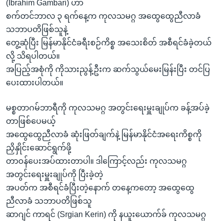
အ
(Ibrahim Gambari) ဟာ
သုတပဒေသာ အင်္ဂလိပ်စာ
ညွန်း
စက်တင်ဘာလ ၃ ရက်နေ့က ကုလသမဂ္ဂ အထွေထွေညီလာခံ
Learning English
စာမျက်နှာ
သဘာပတိဖြစ်သူနဲ့
သို့
တွေ့ဆုံပြီး မြန်မာနိုင်ငံခရီးစဉ်ကိစ္စ အသေးစိတ် အစီရင်ခံခဲ့တယ်
ဗွီအိုအေ လူမှုကွန်ယက်များ
ကျော်
လို့ သိရပါတယ်။
ကြည့်
အပြည့်အစုံကို ကိုသားညွန့်ဦးက ဆက်သွယ်မေးမြန်းပြီး တင်ပြ
ရန်
ပေးထားပါတယ်။
ဘာသာစကားများ
ရှာဖွေ
မစ္စတာဂမ်ဘာရီကို ကုလသမဂ္ဂ အတွင်းရေးမှူးချုပ်က ခန့်အပ်ခဲ့
ရန်
တာဖြစ်ပေမယ့်
နေရာ
အထွေထွေညီလာခံ ဆုံးဖြတ်ချက်နဲ့ မြန်မာနိုင်ငံအရေးကိစ္စကို
သို့
ညှိနှိုင်းဆောင်ရွက်ဖို့
ကျော်
တာဝန်ပေးအပ်ထားတာပါ။ ဒါကြောင့်လည်း ကုလသမဂ္ဂ
ရန်
အတွင်းရေးမှူးချုပ်ကို ပြီးခဲ့တဲ့
အပတ်က အစီရင်ခံပြီးတဲ့နောက် တနေ့ကတော့ အထွေထွေ
ညီလာခံ သဘာပတိဖြစ်သူ
ဆာဂျင် ကာရင် (Srgian Kerin) ကို နယူးယောက်ခ် ကုလသမဂ္ဂ