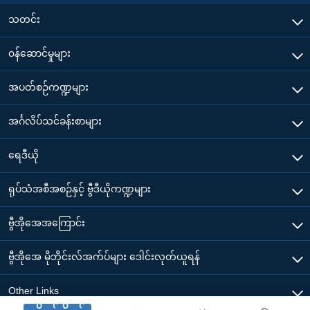
သတင်း
၀န်ဆောင်မှုများ
အပတ်စဉ်ကဏ္ဍများ
အင်္ဂလိပ်သင်ခန်းစာများ
ရေဒီယို
ရုပ်သံအစီအစဉ်နှင့် ဗွီဒီယိုကဏ္ဍများ
ဗွီအိုအေအကြောင်း
ဗွီအိုအေ မိုဘိုင်းလ်အက်ပ်များ ဒေါင်းလုတ်ယူရန်
Other Links