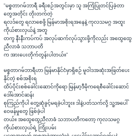
"မစ္စတာဂမ်ဘာရီ ခရီးစဉ်အတွင်းမှာ သူ အကြံပြုတင်ပြခဲ့တာ
တွေအတိုင်း တိုးတက်တဲ့
ရလဒ်တွေ ရလာစေဖို့ မြန်မာအစိုးရအနေနဲ့ ကုလသမဂ္ဂ အထူး
ကိုယ်စားလှယ်နဲ့ အတူ
တကွ နီးနီးကပ်ကပ် အလုပ်ဆက်လုပ်သွားဖို့ကိုလည်း အထွေထွေ
ညီလာခံ သဘာပတိ
က အားပေးတိုက်တွန်းပါတယ်။"
မစ္စတာဂမ်ဘာရီဟာ မြန်မာနိုင်ငံမှာရှိစဉ် မူဝါဒအဆုံးအဖြတ်ပေး
နိုင်တဲ့ စစ်အစိုးရ
ထိပ်ပိုင်းစစ်ခေါင်းဆောင်ကိုရော မြန်မာ့ဒီမိုကရေစီခေါင်းဆောင်
ဒေါ်အောင်ဆန်း
စုကြည်ကိုပါ တွေ့ဆုံခွင့်မရခဲ့ပါဘူး။ ဒါနဲ့ပတ်သက်လို့ သူ့အပေါ်
ဝေဖန်မှုတွေ ဖြစ်ခဲ့ပါ
တယ်။ အထွေထွေညီလာခံ သဘာပတိကတော့ ကုလသမဂ္ဂ
ကိုယ်စားလှယ်ရဲ့ ကြိုးပမ်း
မှုတွေအတွက် အစုအဖွဲ့အားလုံးရဲ့ ပူးပေါင်းဆောင်ရွက်မှုနဲ့