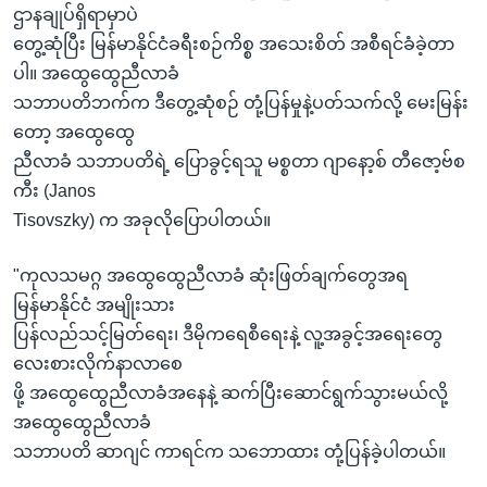
ဌာနချုပ်ရှိရာမှာပဲ
တွေ့ဆုံပြီး မြန်မာနိုင်ငံခရီးစဉ်ကိစ္စ အသေးစိတ် အစီရင်ခံခဲ့တာ
ပါ။ အထွေထွေညီလာခံ
သဘာပတိဘက်က ဒီတွေ့ဆုံစဉ် တုံ့ပြန်မှုနဲ့ပတ်သက်လို့ မေးမြန်း
တော့ အထွေထွေ
ညီလာခံ သဘာပတိရဲ့ ပြောခွင့်ရသူ မစ္စတာ ဂျာနော့စ် တီဇော့ဗ်စ
ကီး (Janos
Tisovszky) က အခုလိုပြောပါတယ်။
"ကုလသမဂ္ဂ အထွေထွေညီလာခံ ဆုံးဖြတ်ချက်တွေအရ
မြန်မာနိုင်ငံ အမျိုးသား
ပြန်လည်သင့်မြတ်ရေး၊ ဒီမိုကရေစီရေးနဲ့ လူ့အခွင့်အရေးတွေ
လေးစားလိုက်နာလာစေ
ဖို့ အထွေထွေညီလာခံအနေနဲ့ ဆက်ပြီးဆောင်ရွက်သွားမယ်လို့
အထွေထွေညီလာခံ
သဘာပတိ ဆာဂျင် ကာရင်က သဘောထား တုံ့ပြန်ခဲ့ပါတယ်။