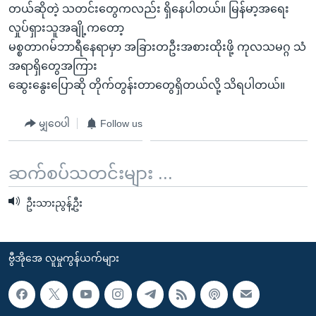
တယ်ဆိုတဲ့ သတင်းတွေကလည်း ရှိနေပါတယ်။ မြန်မာ့အရေး
လှုပ်ရှားသူအချို့ကတော့
မစ္စတာဂမ်ဘာရီနေရာမှာ အခြားတဦးအစားထိုးဖို့ ကုလသမဂ္ဂ သံ
အရာရှိတွေအကြား
ဆွေးနွေးပြောဆို တိုက်တွန်းတာတွေရှိတယ်လို့ သိရပါတယ်။
မျှဝေပါ
Follow us
ဆက်စပ်သတင်းများ ...
ဦးသားညွန့်ဦး
ဗွီအိုအေ လူမှုကွန်ယက်များ