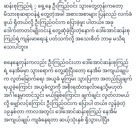
အ
သုတပဒေသာ အင်္ဂလိပ်စာ
ဆန်းစုကြည်ရဲ ့ ရှေ့နေ ဦးကြည်ဝင်း သွားတွေ့တုန်းကတော့
ညွန်း
Learning English
မိသားစုဆရာဝန်နဲ့ တွေ့တဲ့အခါ အစားအစာများ ပြန်လည် လက်ခံ
စာမျက်နှာ
ဖွယ် ရှိတယ်လို့ ဦးကြည်ဝင်းက ပြောခဲ့ဖူး ပါတယ်။ အခု
သို့
ဗွီအိုအေ လူမှုကွန်ယက်များ
ဒေါက်တာတင်မျိုးဝင်းနဲ့ တွေ့ဆုံခဲ့ပြီးတဲ့နောက် ဒေါ်အောင်ဆန်းစု
ကျော်
ကြည်ရဲ့ကျန်းမာရေးနဲ့ ပတ်သက်လို့ အသေးစိတ် ဘာမှ မသိရ
ကြည့်
သေးပါဘူး။
ရန်
ဘာသာစကားများ
ရှာဖွေ
စနေနေ့တုန်းကလည်း ဦးကြည်ဝင်းဟာ ဒေါ်အောင်ဆန်းစုကြည်
ရန်
ရဲ့ နေအိမ်မှာ သွားရောက် တွေ့ဆုံပြီးတော့ နေအိမ် အကျယ်ချုပ်
နေရာ
က လွတ်မြောက်ရေး အယူခံ မူကြမ်း သွားပြကာ အတည်ပြုချက်
သို့
ရယူခဲ့ကြောင်း အယူခံလွှာကို အစိုးရထံတနင်္လာနေ့သို့မဟုတ်
ကျော်
အင်္ဂါနေ့မှာတင်သွင်း မယ်ဖြစ်ကြောင်း၊ ချက်ချင်း လွတ်လာမယ်
ရန်
လို့ မျှော်လင့်ကြောင်း ဦးကြည်ဝင်းက ပြောပါ တယ်။ လွန်ခဲ့တဲ့
၁၉နှစ်တာ ကာလအတွင်း ဒေါ်အောင်ဆန်းစုကြည် နေအိမ်
အကျယ်ချုပ် ကျခံနေရတာ ဆယ့်သုံးနှစ် ရှိသွားပါပြီ။