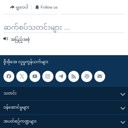
မျှဝေပါ
Follow us
ဆက်စပ်သတင်းများ ...
အပြည့်အစုံ
ဗွီအိုအေ လူမှုကွန်ယက်များ
သတင်း
၀န်ဆောင်မှုများ
အပတ်စဉ်ကဏ္ဍများ