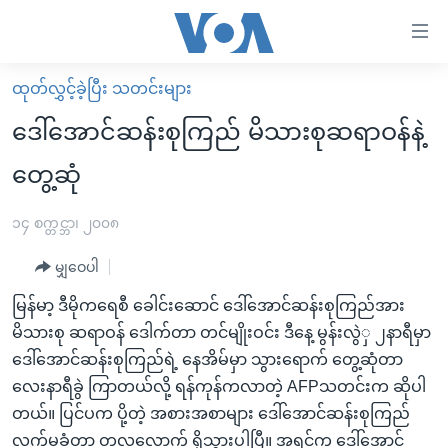
သုံး
ရ
လွယ်ကူ
ထုတ်လွှင့်ခဲ့ပြီး သတင်းများ
မူလစာမျက်နှာ
စေ
ဒေါ်အောင်ဆန်းစုကြည် မိသားစုဆရာဝန်နဲ့
မြန်မာ
သည့်
တွေ့ဆုံ
ကမ္ဘာ့သတင်းများ
Link
ဗွီဒီယို
နိုင်ငံတကာ
၁၄ စက္တင္ဘာ၊ ၂၀၀၈
များ
သတင်းလွတ်လပ်ခွင့်
အမေရိကန်
ပင်မ
မျှဝေပါ
ရပ်ဝန်းတခု လမ်းတခု အလွန်
တရုတ်
အကြောင်းအရာ
မြန်မာ့ ဒီမိုကရေစီ ခေါင်းဆောင် ဒေါ်အောင်ဆန်းစုကြည်အား
သို့
အင်္ဂလိပ်စာလေ့လာမယ်
အစ္စရေး-ပါလက်စတိုင်း
မိသားစု ဆရာဝန် ဒေါက်တာ တင်မျိုးဝင်း ဒီနေ့ မွန်းလွဲှ ၂နာရီမှာ
ကျော်
အပတ်စဉ်ကဏ္ဍများ
အမေရိကန်သုံးအီဒီယံ
ဒေါ်အောင်ဆန်းစုကြည်ရဲ့ နေအိမ်မှာ သွားရောက် တွေ့ဆုံတာ
ကြည့်
လေးနာရီခွဲ ကြာတယ်လို့ ရန်ကုန်ကလာတဲ့ AFPသတင်းက ဆိုပါ
ရေဒီယိုနှင့်ရုပ်သံ အချက်အလက်များ
မကြေးမုံရဲ့ အင်္ဂလိပ်စာ
ရေဒီယို
ရန်
တယ်။ ပြင်ပက ပို့တဲ့ အစားအစာများ ဒေါ်အောင်ဆန်းစုကြည်
ပင်မ
ရေဒီယို/တီဗွီအစီအစဉ်
ရုပ်ရှင်ထဲက အင်္ဂလိပ်စာ
တီဗွီ
လက်မခံတာ တလလောက် ရှိသွားပါပြီ။ အရင်က ဒေါ်အောင်