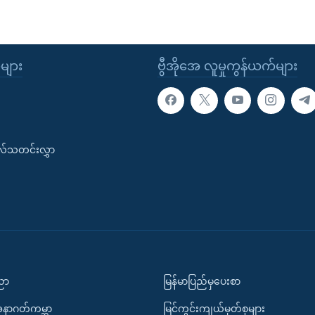
ုများ
ဗွီအိုအေ လူမှုကွန်ယက်များ
းလ်သတင်းလွှာ
ပညာ
မြန်မာပြည်မှပေးစာ
အနာဂတ်ကမ္ဘာ
မြင်ကွင်းကျယ်မှတ်စုများ