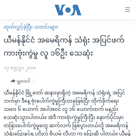
သုံး
ရ
လွယ်ကူ
ထုတ်လွှင့်ခဲ့ပြီး သတင်းများ
မူလစာမျက်နှာ
စေ
ယီမန်နိုင်ငံ အမေရိကန် သံရုံး အပြင်ဖက်
မြန်မာ
သည့်
ကားဗုံးကွဲမှု လူ ၁၆ဦး သေဆုံး
ကမ္ဘာ့သတင်းများ
Link
ဗွီဒီယို
နိုင်ငံတကာ
၁၇ စက္တင္ဘာ၊ ၂၀၀၈
များ
သတင်းလွတ်လပ်ခွင့်
အမေရိကန်
ပင်မ
မျှဝေပါ
ရပ်ဝန်းတခု လမ်းတခု အလွန်
တရုတ်
အကြောင်းအရာ
ယီမန်နိုင်ငံ မြို့တော် ဆနားမှာရှိတဲ့ အမေရိကန် သံရုံးရဲ့ အပြင်
သို့
အင်္ဂလိပ်စာလေ့လာမယ်
အစ္စရေး-ပါလက်စတိုင်း
ဘက်မှာ ဒီနေ့ ဗုံးပေါက်ကွဲမှုကြီးတခုဖြစ်ပြီး တိုက်ခိုက်ရေး
ကျော်
အပတ်စဉ်ကဏ္ဍများ
အမေရိကန်သုံးအီဒီယံ
သမား ၆ ယောက် အပါအဝင် လူ ၁၆ ယောက်ထက် မနည်း
ကြည့်
သေဆုံးသွားပါတယ်။ အဲဒီ ကားဗုံးကွဲမှုကြီးပြီး နောက်ပိုင်းမှာ
ရေဒီယိုနှင့်ရုပ်သံ အချက်အလက်များ
မကြေးမုံရဲ့ အင်္ဂလိပ်စာ
ရေဒီယို
ရန်
တခြားပေါက်ကွဲမှုတွေ ဆက်လက် ဖြစ်ပွားတယ်လို့ အမေရိကန်
ပင်မ
ရေဒီယို/တီဗွီအစီအစဉ်
ရုပ်ရှင်ထဲက အင်္ဂလိပ်စာ
တီဗွီ
သံရုံးပြောခွင့်ရ ပုဂ္ဂိုလ် ဗိယမ် လီဟာ က ပြောဆို ပါတယ်။ ယီမန်