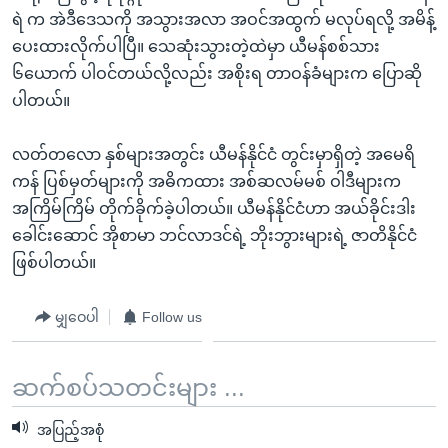
အ
သုတပဒေသာ အင်္ဂလိပ်စာ
ရဲ က အဲဒီဒေသကို အသွားအလာ အဝင်အထွက် မလုပ်ရလို့ အမိန့်
ညွန်း
Learning English
ပေးထားလိုက်ပါပြီ။ သေဆုံးသွားတဲ့ထဲမှာ ယီမန်စစ်သား
စာမျက်နှာ
၆ယောက် ပါဝင်တယ်လို့လည်း အစိုးရ တာဝန်ခံများက ပြောဆို
သို့
ဗွီအိုအေ လူမှုကွန်ယက်များ
ပါတယ်။
ကျော်
ကြည့်
လတ်တလော နှစ်များအတွင်း ယီမန်နိုင်ငံ တွင်းမှာရှိတဲ့ အမေရိ
ရန်
ကန် ပြစ်မှတ်များကို အဓိကထား အစ်ဆလမ်မစ် ဝါဒီများက
ဘာသာစကားများ
ရှာဖွေ
အကြိမ်ကြိမ် တိုက်ခိုက်ခဲ့ပါတယ်။ ယီမန်နိုင်ငံဟာ အယ်ခိုင်းဒါး
ရန်
ခေါင်းဆောင် အိုစာမာ ဘင်လာဒင်ရဲ့ ဘိုးဘွားများရဲ့ ဇာတိနိုင်ငံ
နေရာ
ဖြစ်ပါတယ်။
သို့
ကျော်
မျှဝေပါ
Follow us
ရန်
ဆက်စပ်သတင်းများ ...
အပြည့်အစုံ