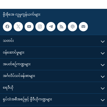
ဗွီအိုအေ လူမှုကွန်ယက်များ
သတင်း
၀န်ဆောင်မှုများ
အပတ်စဉ်ကဏ္ဍများ
အင်္ဂလိပ်သင်ခန်းစာများ
ရေဒီယို
ရုပ်သံအစီအစဉ်နှင့် ဗွီဒီယိုကဏ္ဍများ