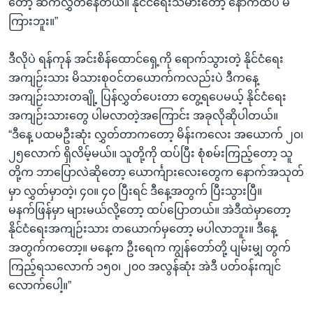
တော့ ဆက်လွှတ်နေတယ်။ နိုင်ငံရေးသမားတော့ နောက်ထပ် မ
ကြားဘူး။”
ဒီလိုပဲ ရန်ကုန် အင်းစိန်ထောင်ရှေ့ကို ရောက်သွားတဲ့ နိုင်ငံရေး
အကျဉ်းသား မိသားစုဝင်တယောက်ကလည်းပဲ ဒီကနေ့
အကျဉ်းသားတချို့ ပြန်လွှတ်ပေးတာ တွေ့ရပေမယ့် နိုင်ငံရေး
အကျဉ်းသားတွေ ပါမလာတဲ့အကြောင်း အခုလိုဆိုပါတယ်။
“ဒီနေ့ ပထမဦးဆုံး လွှတ်တာကတော့ မိန်းကလေး အယောက် ၂၀၊
၂၅လောက် ရှိလိမ့်မယ်။ သူတို့ကို ထပ်ပြီး စုံစမ်းကြည့်တော့ သူ
တို့က ဘာပြောလဲဆိုတော့ ယောင်္ကျားလေးတွေက နောက်အသုတ်
မှာ လွှတ်မှာတဲ့၊ ၄၀။ ၄၀ ပြီးရင် ဒီနေ့အတွက် ပြီးသွားပြီ။
မနက်ဖြန်မှာ များမယ်လို့တော့ ထပ်ပြောတယ်။ အဲဒီထဲမှာတော့
နိုင်ငံရေးအကျဉ်းသား တယောက်မှတော့ မပါလာဘူး။ ဒီနေ့
အတွက်ကတော့။ မနေ့က ဦးရေက ကျွန်တော်တို့ ပျမ်းမျှ တွက်
ကြည့်ရသလောက် ၁၅၀၊ ၂၀၀ အလွန်ဆုံး အဲဒီ ပတ်ဝန်းကျင်
လောက်ပေါ့။”