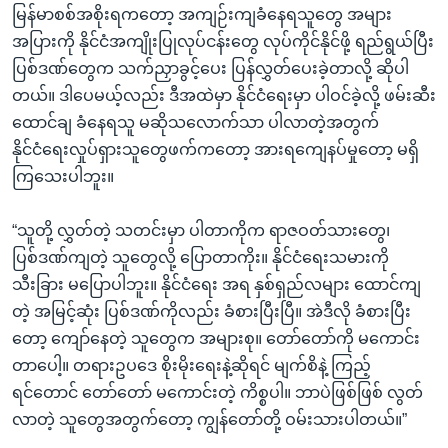
မြန်မာစစ်အစိုးရကတော့ အကျဉ်းကျခံနေရသူတွေ အများ
အပြားကို နိုင်ငံအကျိုးပြုလုပ်ငန်းတွေ လုပ်ကိုင်နိုင်ဖို့ ရည်ရွယ်ပြီး
ပြစ်ဒဏ်တွေက သက်ညှာခွင့်ပေး ပြန်လွှတ်ပေးခဲ့တာလို့ ဆိုပါ
တယ်။ ဒါပေမယ့်လည်း ဒီအထဲမှာ နိုင်ငံရေးမှာ ပါဝင်ခဲ့လို့ ဖမ်းဆီး
ထောင်ချ ခံနေရသူ မဆိုသလောက်သာ ပါလာတဲ့အတွက်
နိုင်ငံရေးလှုပ်ရှားသူတွေဖက်ကတော့ အားရကျေနပ်မှုတော့ မရှိ
ကြသေးပါဘူး။
“သူတို့ လွှတ်တဲ့ သတင်းမှာ ပါတာကိုက ရာဇဝတ်သားတွေ၊
ပြစ်ဒဏ်ကျတဲ့ သူတွေလို့ ပြောတာကိုး။ နိုင်ငံရေးသမားကို
သီးခြား မပြောပါဘူး။ နိုင်ငံရေး အရ နှစ်ရှည်လများ ထောင်ကျ
တဲ့ အမြင့်ဆုံး ပြစ်ဒဏ်ကိုလည်း ခံစားပြီးပြီ။ အဲဒီလို ခံစားပြီး
တော့ ကျော်နေတဲ့ သူတွေက အများစု။ တော်တော်ကို မကောင်း
တာပေါ့။ တရားဥပဒေ စိုးမိုးရေးနဲ့ဆိုရင် မျက်စိနဲ့ ကြည့်
ရင်တောင် တော်တော် မကောင်းတဲ့ ကိစ္စပါ။ ဘာပဲဖြစ်ဖြစ် လွတ်
လာတဲ့ သူတွေအတွက်တော့ ကျွန်တော်တို့ ဝမ်းသားပါတယ်။”