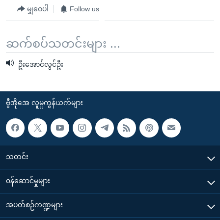
မျှဝေပါ
Follow us
ဆက်စပ်သတင်းများ ...
ဦးအောင်လွင်ဦး
ဗွီအိုအေ လူမှုကွန်ယက်များ
သတင်း
၀န်ဆောင်မှုများ
အပတ်စဉ်ကဏ္ဍများ