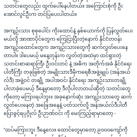
အ
သုတပဒေသာ အင်္ဂလိပ်စာ
သတင်းတွေလည်း ထွက်ပေါ်နေပါတယ်။ အကြောင်းစုံကို ဦး
ညွန်း
Learning English
အောင်လွင်ဦးက တင်ပြပေးပါတယ်။
စာမျက်နှာ
သို့
ဗွီအိုအေ လူမှုကွန်ယက်များ
အကျဉ်းသား စုစုပေါင်း ကိုးထောင်နဲ့ နှစ်ယောက်ကို ပြန်လွှတ်ပေး
ကျော်
မယ်လို့ အာဏာပိုင်တွေက ကြေငြာပြီးတဲ့နောက် နိုင်ငံတဝန်း
ကြည့်
အကျဉ်းထောင်တွေက အကျဉ်းသားတွေကို ဆက်လွှတ်ပေးနေ
ရန်
တာပါ။ ဒါပေမယ့် မနေ့တုန်းက လွှတ်တဲ့အထဲမှာ ထင်ရှားတဲ့
ဘာသာစကားများ
ရှာဖွေ
သတင်းစာဆရာကြီး ဦးဝင်းတင် နဲ့ အဓိက အတိုက်အခံ နိုင်ငံရေး
ရန်
ပါတီကြီး တခုဖြစ်တဲ့ အမျိုးသားဒီမိုကရေစီအဖွဲ့ချုပ် (အန်အယ်
နေရာ
လ်ဒီ) အဖွဲ့ဝင် တချို့ အပါအဝင်၊ နိုင်ငံရေး အကျဉ်းသားတချို့
သို့
ပါလာခဲ့ပေမယ့် ဒီနေ့မှာတော့ ဒီလိုပါလာတယ်ဆိုတဲ့ သတင်းတွေ
ကျော်
ကိုတော့ မကြားရပါဘူး။ အခုနောက်ဆုံး အကျဉ်းသားတွေ ဆက်
ရန်
လွှတ်ပေးနေတဲ့ အခြေအနေနဲ့ ပတ်သက်လို့ အန်အယ်လ်ဒီပါတီ
ပြောခွင့်ရပုဂ္ဂိုလ် ဦးဉာဏ်ဝင်း ကို မေးကြည့်ရာမှာတော့ -
“ထပ်မကြားဘူး ဒီနေ့လေ။ ထောင်တွေမှာတော့ ၉၀၀၀ကျော်ကို