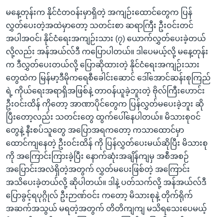
မနေ့တုန်းက နိုင်ငံတဝန်းမှာရှိတဲ့ အကျဉ်းထောင်တွေက ပြန်
လွှတ်ပေးတဲ့အထဲမှာတော့ သတင်းစာ ဆရာကြီး ဦးဝင်းတင်
အပါအဝင်၊ နိုင်ငံရေးအကျဉ်းသား (၇) ယောက်လွှတ်ပေးခဲ့တယ်
လို့လည်း အန်အယ်လ်ဒီ ကပြောပါတယ်။ ဒါပေမယ့်လို့ မနေ့တုန်း
က ဒီလွှတ်ပေးတယ်လို့ ပြောဆိုထားတဲ့ နိုင်ငံရေးအကျဉ်းသား
တွေထဲက မြန်မာ့ဒီမိုကရေစီခေါင်းဆောင် ဒေါ်အောင်ဆန်းစုကြည်
ရဲ့ ကိုယ်ရေးအရာရှိအဖြစ်နဲ့ တာဝန်ယူခဲ့ဘူးတဲ့ ဗိုလ်ကြီးဟောင်း
ဦးဝင်းထိန် ကိုတော့ အာဏာပိုင်တွေက ပြန်လွှတ်မပေးခဲ့ဘူး ဆို
ပြီးတော့လည်း သတင်းတွေ ထွက်ပေါ်နေပါတယ်။ မိသားစုဝင်
တွေနဲ့ နီးစပ်သူတွေ အပြောအရကတော့ ကသာထောင်မှာ
ထောင်ကျနေတဲ့ ဦးဝင်းထိန် ကို ပြန်လွှတ်ပေးမယ်ဆိုပြီး မိသားစု
ကို အကြောင်းကြားခဲ့ပြီး နောက်ဆုံးအချိန်ကျမှ အစီအစဉ်
အပြောင်းအလဲရှိတဲ့အတွက် လွှတ်မပေးဖြစ်တဲ့ အကြောင်း
အသိပေးခဲ့တယ်လို့ ဆိုပါတယ်။ ဒါနဲ့ ပတ်သက်လို့ အန်အယ်လ်ဒီ
ပြောခွင့်ရပုဂ္ဂိုလ် ဦးဉာဏ်ဝင်း ကတော့ မိသားစုနဲ့ တိုက်ရိုက်
အဆက်အသွယ် မရတဲ့အတွက် တိတိကျကျ မသိရသေးပေမယ့်