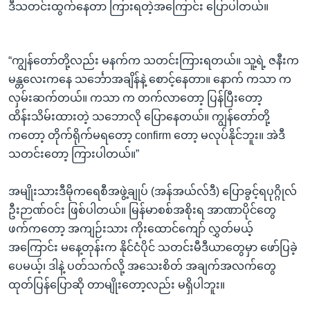
ဒီသတင်းထွက်နေတာ ကြားရတဲ့အကြောင်း ပြောပါတယ်။
“ကျွန်တော်တို့လည်း မနက်က သတင်းကြားရတယ်။ သူ့ရဲ့ ဇနီးက
မန္တလေးကနေ သင်္ဘောအချိန်နဲ့ စောင့်နေတာ။ နောက် ကသာ က
လှမ်းဆက်တယ်။ ကသာ က တက်လာတော့ ပြန်ပြီးတော့
ထိန်းသိမ်းထားတဲ့ သဘောလို ပြောနေတယ်။ ကျွန်တော်တို့
ကတော့ တိုက်ရိုက်မရတော့ confirm တော့ မလုပ်နိုင်ဘူး။ အဲဒီ
သတင်းတော့ ကြားပါတယ်။”
အမျိုးသားဒီမိုကရေစီအဖွဲ့ချုပ် (အန်အယ်လ်ဒီ) ပြောခွင့်ရပုဂ္ဂိုလ်
ဦးဉာဏ်ဝင်း ဖြစ်ပါတယ်။ မြန်မာစစ်အစိုးရ အာဏာပိုင်တွေ
ဖက်ကတော့ အကျဉ်းသား ကိုးထောင်ကျော် လွှတ်မယ့်
အကြောင်း မနေ့တုန်းက နိုင်ငံပိုင် သတင်းမီဒီယာတွေမှာ ဖော်ပြခဲ့
ပေမယ့်၊ ဒါနဲ့ ပတ်သက်လို့ အသေးစိတ် အချက်အလက်တွေ
ထုတ်ပြန်ပြောဆို တာမျိုးတော့လည်း မရှိပါဘူး။