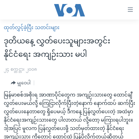
သုံး
ရ
လွယ်ကူ
ထုတ်လွှင့်ခဲ့ပြီး သတင်းများ
မူလစာမျက်နှာ
စေ
ဒုတိယနေ့ လွှတ်ပေးသူများအတွင်း
မြန်မာ
သည့်
နိုင်ငံရေး အကျဉ်းသား မပါ
ကမ္ဘာ့သတင်းများ
Link
ဗွီဒီယို
နိုင်ငံတကာ
၂၄ စက္တင္ဘာ၊ ၂၀၀၈
များ
သတင်းလွတ်လပ်ခွင့်
အမေရိကန်
ပင်မ
မျှဝေပါ
ရပ်ဝန်းတခု လမ်းတခု အလွန်
တရုတ်
အကြောင်းအရာ
မြန်မာစစ်အစိုးရ အာဏာပိုင်တွေက အကျဉ်းသားတွေ ထောင်ချီ
သို့
အင်္ဂလိပ်စာလေ့လာမယ်
အစ္စရေး-ပါလက်စတိုင်း
လွှတ်ပေးမယ်လို့ ကြေငြာလိုက်ပြီးတဲ့နောက် နောက်ထပ် ဆက်ပြီး
ကျော်
အပတ်စဉ်ကဏ္ဍများ
အမေရိကန်သုံးအီဒီယံ
လွှတ်ပေးနေတာတွေ ရှိပေမယ့် ဒီကနေ့ ပြန်လွှတ်ပေးတဲ့ အထဲမှာ
ကြည့်
နိုင်ငံရေးအကျဉ်းသားတွေ ပါလာတယ် လို့တော့ မကြားရပါဘူး။
ရေဒီယိုနှင့်ရုပ်သံ အချက်အလက်များ
မကြေးမုံရဲ့ အင်္ဂလိပ်စာ
ရေဒီယို
ရန်
ဒါ့အပြင် မူလက ပြန်လွှတ်ပေးဖို့ သတ်မှတ်ထားတဲ့ နိုင်ငံရေး
ပင်မ
ရေဒီယို/တီဗွီအစီအစဉ်
ရုပ်ရှင်ထဲက အင်္ဂလိပ်စာ
တီဗွီ
အကျဉ်းသား ကိုတောင် ထောင်ထဲ ပြန်ပို့လိုက်တယ်ဆိုတယ်