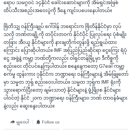
အ
ရောပ သမဂ္ဂဝင် ၁၄နိုင်ငံ ခေါင်းဆောင်များကို အိမ်ရှင်အဖြစ်
သုတပဒေသာ အင်္ဂလိပ်စာ
ညွန်း
Learning English
ထိပ်သီးအစည်းအဝေးပွဲကို ဒီနေ့ ကျင်းပပေးနေပါတယ်။
စာမျက်နှာ
သို့
ဗွီအိုအေ လူမှုကွန်ယက်များ
ဗြိတိသျှ ဝန်ကြီးချုပ် ဂေါ်ဒါန် ဘရောင်းက ဗြိတိန်နိုင်ငံမှာ လုပ်
ကျော်
သလို ဘဏ်တချို့ကို တပိုင်းတဝက် နိုင်ငံပိုင် ပြုလုပ်ရေး ပုံစံမျိုး
ကြည့်
တခြား အီးယူ နိုင်ငံများကို နားချတိုက်တွန်းဖို့ ရည်ရွယ်ထား
ရန်
ကြောင်း ပြောဆိုပါတယ်။ IMF အပြည်ပြည်ဆိုင်ရာ ငွေကြေး ရံပုံ
ဘာသာစကားများ
ရှာဖွေ
ငွေ အဖွဲ့နဲ့ ကမ္ဘာ့ ဘဏ်တို့ကလည်း ဝါရှင်တန်မြို့မှာ ဒီကိစ္စကို
ရန်
စည်းဝေး တိုင်ပင်နေကြပါတယ်။ စနေ့နေ့ကတော့ G7ခေါ် ကမ္ဘာ့
နေရာ
စက်မှု ထွန်းကား ၇နိုင်ငံက ဘဏ္ဍာရေး ဝန်ကြီးများနဲ့ အိမ်ဖြူတော်
သို့
မှာ သမ္မတ ဘုရှ် စည်းဝေးပါတယ်။ သမ္မတ ဘုရှ်က IMF ရုံးကို
ကျော်
သွားရောက်ပြီးတော့ ချမ်းသာတဲ့ နိုင်ငံများနဲ့ ဖွံ့ဖြိုးစ နိုင်ငံများ
ရန်
ပါဝင်တဲ့ နိုင်ငံ ၂၀က ဘဏ္ဍာရေး ဝန်ကြီးများ၊ ဘဏ် တာဝန်ခံများ
နဲ့လည်း ဆွေးနွေးပါတယ်။
မျှဝေပါ
Follow us