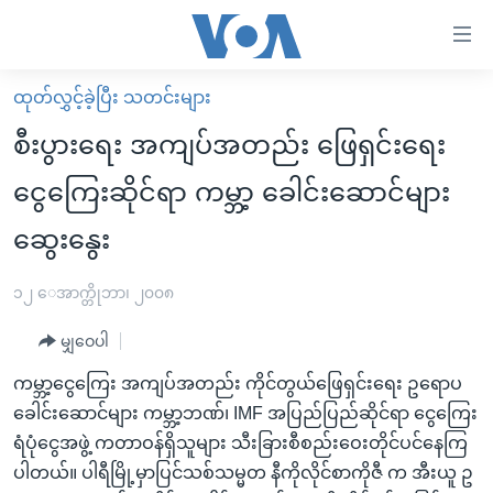
သုံး
ရ
လွယ်ကူ
ထုတ်လွှင့်ခဲ့ပြီး သတင်းများ
မူလစာမျက်နှာ
စေ
စီးပွားရေး အကျပ်အတည်း ဖြေရှင်းရေး
မြန်မာ
သည့်
ငွေကြေးဆိုင်ရာ ကမ္ဘာ့ ခေါင်းဆောင်များ
ကမ္ဘာ့သတင်းများ
Link
ဆွေးနွေး
ဗွီဒီယို
နိုင်ငံတကာ
များ
သတင်းလွတ်လပ်ခွင့်
အမေရိကန်
ပင်မ
၁၂ ေအာက္တိုဘာ၊ ၂၀၀၈
ရပ်ဝန်းတခု လမ်းတခု အလွန်
တရုတ်
အကြောင်းအရာ
မျှဝေပါ
သို့
အင်္ဂလိပ်စာလေ့လာမယ်
အစ္စရေး-ပါလက်စတိုင်း
ကျော်
ကမ္ဘာ့ငွေကြေး အကျပ်အတည်း ကိုင်တွယ်ဖြေရှင်းရေး ဥရောပ
အပတ်စဉ်ကဏ္ဍများ
အမေရိကန်သုံးအီဒီယံ
ကြည့်
ခေါင်းဆောင်များ ကမ္ဘာ့ဘဏ်၊ IMF အပြည်ပြည်ဆိုင်ရာ ငွေကြေး
ရေဒီယိုနှင့်ရုပ်သံ အချက်အလက်များ
မကြေးမုံရဲ့ အင်္ဂလိပ်စာ
ရေဒီယို
ရန်
ရံပုံငွေအဖွဲ့ ကတာဝန်ရှိသူများ သီးခြားစီစည်းဝေးတိုင်ပင်နေကြ
ပင်မ
ရေဒီယို/တီဗွီအစီအစဉ်
ပါတယ်။ ပါရီမြို့မှာပြင်သစ်သမ္မတ နီကိုလိုင်စာကိုဇီ က အီးယူ ဥ
ရုပ်ရှင်ထဲက အင်္ဂလိပ်စာ
တီဗွီ