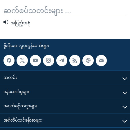
ဆက်စပ်သတင်းများ ...
အပြည့်အစုံ
ဗွီအိုအေ လူမှုကွန်ယက်များ
သတင်း
၀န်ဆောင်မှုများ
အပတ်စဉ်ကဏ္ဍများ
အင်္ဂလိပ်သင်ခန်းစာများ