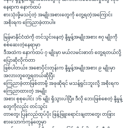
နေရာက နောက်ထပ်
စားသုံးဖို့မသင့်တဲ့ အမျိုးအစားတွေကို တွေ့ရတဲ့အကြောင်း
အစိုးရက ကြေညာခဲ့တာပါ။
မြန်မာနိုင်ငံထဲကို တင်သွင်းနေတဲ့ နို့မှုန့်အမျိုးအစား ၈၇ မျိုးကို
စစ်ဆေးတဲ့နေရာမှာ
ဒီအထဲက နောက်ထပ် ၇ မျိုးမှာ မယ်လမင်းဓာတ် တွေ့ရတယ်လို့
ပြောဆိုလိုက်တာ
ဖြစ်ပါတယ်။ အစောပိုင်းတုန်းက နို့မှုန့်အမျိုးအစား ၉ မျိုးမှာ
အလားတူတွေ့ရတယ်ဆိုပြီး
ကြေညာခဲ့တာဖြစ်တာမို့ အခုဆိုရင် မသန့်ရှင်းဘူးလို့ အစိုးရက
ကြေညာထားတဲ့ အမျိုး
အစား စုစုပေါင်း ၁၆ မျိုး ရှိသွားပါပြီ။ ဒီလို ဘေးဖြစ်စေတဲ့ နို့မှုန့်
တွေကိုလည်း တင်သွင်း
တာတွေ၊ ပြန်လည်ထုပ်ပိုး ဖြန့်ဖြူးရောင်းချတာတွေ၊ တခြား
စားသောက်ကုန်တွေမှာ