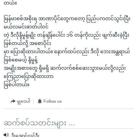
တယ်။
မြန်မာစစ်အစိုးရ အာဏာပိုင်တွေကတော့ ပြည်ပကတင်သွင်းပြီး
မယ်လမင်းဓာတ်ပါဝင်
တဲ့ ဒီလိုနို့မှုန့်မျိုး တန်ချိန်ပေါင်း ၁၆ တန်ကိုလည်း ဖျက်ဆီးခဲ့ပြီး
ဖြစ်တယ်လို့ အစောပိုင်း
မှာ ပြောဆိုထားပါတယ်။ နောက်ထပ်လည်း ဒီလို ဘေးအန္တရာယ်
ဖြစ်စေမယ့် နို့မှုန့်
အမျိုးအစားတွေ ရှိမရှိ ဆက်လက်စစ်ဆေးသွားမယ်လို့လည်း
ကြေညာပြောဆိုထားတာ
ဖြစ်ပါတယ်။
မျှဝေပါ
Follow us
ဆက်စပ်သတင်းများ ...
ဦးအောင်လွင်ဦး