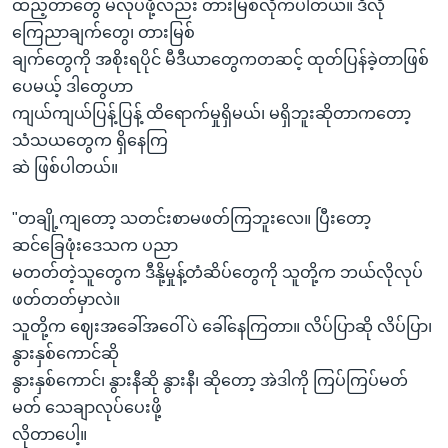
ထည့်တာတွေ မလုပ်ဖို့လည်း တားမြစ်လိုက်ပါတယ်။ ဒီလို
ကြေညာချက်တွေ၊ တားမြစ်
ချက်တွေကို အစိုးရပိုင် မီဒီယာတွေကတဆင့် ထုတ်ပြန်ခဲ့တာဖြစ်
ပေမယ့် ဒါတွေဟာ
ကျယ်ကျယ်ပြန့်ပြန့် ထိရောက်မှုရှိမယ်၊ မရှိဘူးဆိုတာကတော့
သံသယတွေက ရှိနေကြ
ဆဲ ဖြစ်ပါတယ်။
"တချို့ကျတော့ သတင်းစာမဖတ်ကြဘူးလေ။ ပြီးတော့
ဆင်ခြေဖုံးဒေသက ပညာ
မတတ်တဲ့သူတွေက ဒီနို့မှုန့်တံဆိပ်တွေကို သူတို့က ဘယ်လိုလုပ်
ဖတ်တတ်မှာလဲ။
သူတို့က ဈေးအခေါ်အဝေါ်ပဲ ခေါ်နေကြတာ။ လိပ်ပြာဆို လိပ်ပြာ၊
နွားနှစ်ကောင်ဆို
နွားနှစ်ကောင်၊ နွားနီဆို နွားနီ၊ ဆိုတော့ အဲဒါကို ကြပ်ကြပ်မတ်
မတ် သေချာလုပ်ပေးဖို့
လိုတာပေါ့။