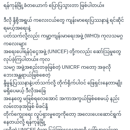
ရန်ကုန်မြို့ခံတယောက် ပြောပြသွားတာ ဖြစ်ပါတယ်။
ဒီလို နို့စို့အရွယ် ကလေးငယ်တွေ ကျန်းမာရေးပြဿနာနဲ့ ရင်ဆိုင်
ရမယ့်အရေးနဲ့
ပတ်သက်လို့လည်း ကမ္ဘာ့ကျန်းမာရေးအဖွဲ့ (WHO)၊ ကုလသမဂ္ဂ
ကလေးများ
အရေးပေါ်ရန်ပုံငွေအဖွဲ့ (UNICEF) တို့ကလည်း ဆော်သြမှုတွေ
လုပ်ခဲ့ကြပါတယ်။ ကုလ
သမဂ္ဂ အဖွဲ့အစည်းတခုဖြစ်တဲ့ UNICRF ကတော့ အခုလို
ဘေးအန္တရာယ်ဖြစ်စေတဲ့
နို့မှုန့်ပြဿနာနဲ့ပတ်သက်လို့ တိုက်ရိုက်ပါဝင် ဖြေရှင်းနေတာမျိုး
မရှိပေမယ့် ဒီလိုအခြေ
အနေတွေ မဖြစ်ရလေအောင် အကာအကွယ်ဖြစ်စေမယ့် နည်း
လမ်းတခုအဖြစ် မိခင်နို့
တိုက်ကျွေးရေး လှုပ်ရှားမှုတွေကိုတော့ အလေးပေးဆောင်ရွက်
နေတယ်လို့ ရန်ကုန်မြို့
မှာရှိတဲ့ UNICEF ရုံးက ပြန်ကြားရေးအရာရှိ ဒေါ်စန္ဒာလင်းက