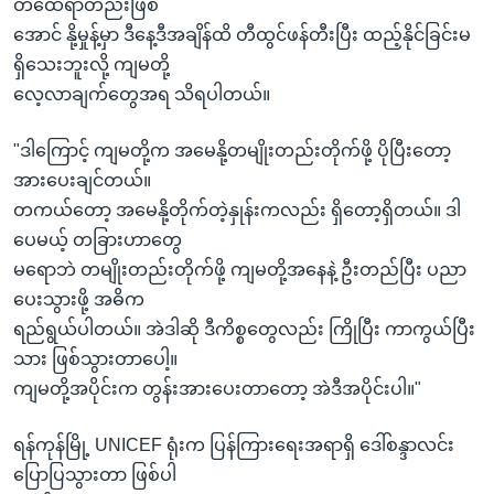
တထေရာတည်းဖြစ်
အောင် နို့မှုန့်မှာ ဒီနေ့ဒီအချိန်ထိ တီထွင်ဖန်တီးပြီး ထည့်နိုင်ခြင်းမ
ရှိသေးဘူးလို့ ကျမတို့
လေ့လာချက်တွေအရ သိရပါတယ်။
"ဒါကြောင့် ကျမတို့က အမေနို့တမျိုးတည်းတိုက်ဖို့ ပိုပြီးတော့
အားပေးချင်တယ်။
တကယ်တော့ အမေနို့တိုက်တဲ့နှုန်းကလည်း ရှိတော့ရှိတယ်။ ဒါ
ပေမယ့် တခြားဟာတွေ
မရောဘဲ တမျိုးတည်းတိုက်ဖို့ ကျမတို့အနေနဲ့ ဦးတည်ပြီး ပညာ
ပေးသွားဖို့ အဓိက
ရည်ရွယ်ပါတယ်။ အဲဒါဆို ဒီကိစ္စတွေလည်း ကြိုပြီး ကာကွယ်ပြီး
သား ဖြစ်သွားတာပေါ့။
ကျမတို့အပိုင်းက တွန်းအားပေးတာတော့ အဲဒီအပိုင်းပါ။"
ရန်ကုန်မြို့ UNICEF ရုံးက ပြန်ကြားရေးအရာရှိ ဒေါ်စန္ဒာလင်း
ပြောပြသွားတာ ဖြစ်ပါ