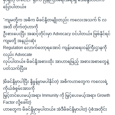
ပြောပါတယ်။
"ကျမတို့က အဓိက မိခင်နို့တမျိုးတည်း ကလေးအသက် ၆ လ
အထိ တိုက်တဲ့ဟာကို
ဦးစားပေးပြီး အဆင့်တိုင်းမှာ Advocacy ဝင်ပါတယ်။ ဖြစ်နိုင်ရင်
ကျမတို့ အနည်းဆုံး
Regulation လောက်တော့ရအောင် ကျန်းမာရေးဝန်ကြီးဌာနကို
လည်း Advocate
လုပ်ပါတယ်။ မိခင်နို့အစားထိုး အာဟာရဖြည့် အစားအစာတွေနဲ့
ပတ်သက်ပြီး။
]မိခင်နို့မှာပါပြီး နို့မှုန့်မှာမပါနိုင်တဲ့ အဓိကဟာတွေက ကလေးရဲ့
ကိုယ်ခံစွမ်းအားကို
မြှင့်တင်ပေးမယ့်အရာ၊ Immunity ကို မြှင့်ပေးမယ့်အရာ၊ Growth
Factor လို့ခေါ်တဲ့
ဟာတွေက မိခင်နို့မှာမှပါတယ်။ အဲဒီမိခင်နို့မှာပါတဲ့ ပုံစံအတိုင်း