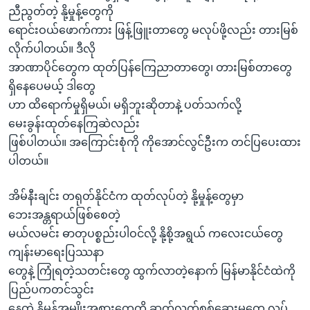
အ
ညီညွတ်တဲ့ နို့မှုန့်တွေကို
သုတပဒေသာ အင်္ဂလိပ်စာ
ညွန်း
Learning English
ရောင်းဝယ်ဖောက်ကား ဖြန့်ဖြူးတာတွေ မလုပ်ဖို့လည်း တားမြစ်
စာမျက်နှာ
လိုက်ပါတယ်။ ဒီလို
သို့
ဗွီအိုအေ လူမှုကွန်ယက်များ
အာဏာပိုင်တွေက ထုတ်ပြန်ကြေညာတာတွေ၊ တားမြစ်တာတွေ
ကျော်
ရှိနေပေမယ့် ဒါတွေ
ကြည့်
ဟာ ထိရောက်မှုရှိမယ်၊ မရှိဘူးဆိုတာနဲ့ ပတ်သက်လို့
ရန်
မေးခွန်းထုတ်နေကြဆဲလည်း
ဘာသာစကားများ
ရှာဖွေ
ဖြစ်ပါတယ်။ အကြောင်းစုံကို ကိုအောင်လွင်ဦးက တင်ပြပေးထား
ရန်
ပါတယ်။
နေရာ
သို့
အိမ်နီးချင်း တရုတ်နိုင်ငံက ထုတ်လုပ်တဲ့ နို့မှုန့်တွေမှာ
ကျော်
ဘေးအန္တရာယ်ဖြစ်စေတဲ့
ရန်
မယ်လမင်း ဓာတုပစ္စည်းပါဝင်လို့ နို့စို့အရွယ် ကလေးငယ်တွေ
ကျန်းမာရေးပြဿနာ
တွေနဲ့ ကြုံရတဲ့သတင်းတွေ ထွက်လာတဲ့နောက် မြန်မာနိုင်ငံထဲကို
ပြည်ပကတင်သွင်း
နေတဲ့ နို့မှုန့်အမျိုးအစားတွေကို ဆက်လက်စစ်ဆေးမှုတွေ လုပ်