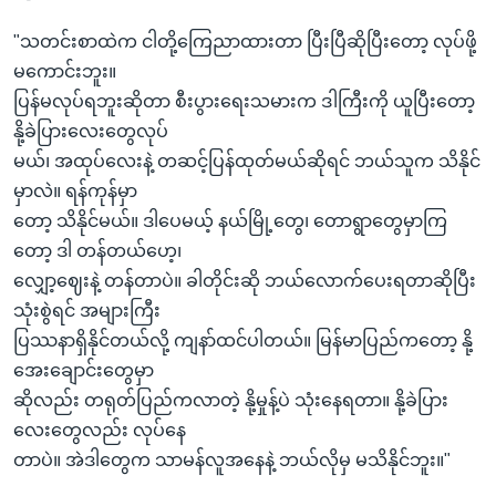
"သတင်းစာထဲက ငါတို့ကြေညာထားတာ ပြီးပြီဆိုပြီးတော့ လုပ်ဖို့
မကောင်းဘူး။
ပြန်မလုပ်ရဘူးဆိုတာ စီးပွားရေးသမားက ဒါကြီးကို ယူပြီးတော့
နို့ခဲပြားလေးတွေလုပ်
မယ်၊ အထုပ်လေးနဲ့ တဆင့်ပြန်ထုတ်မယ်ဆိုရင် ဘယ်သူက သိနိုင်
မှာလဲ။ ရန်ကုန်မှာ
တော့ သိနိုင်မယ်။ ဒါပေမယ့် နယ်မြို့တွေ၊ တောရွာတွေမှာကြ
တော့ ဒါ တန်တယ်ဟေ့၊
လျှော့ဈေးနဲ့ တန်တာပဲ။ ခါတိုင်းဆို ဘယ်လောက်ပေးရတာဆိုပြီး
သုံးစွဲရင် အများကြီး
ပြဿနာရှိနိုင်တယ်လို့ ကျနာ်ထင်ပါတယ်။ မြန်မာပြည်ကတော့ နို့
အေးချောင်းတွေမှာ
ဆိုလည်း တရုတ်ပြည်ကလာတဲ့ နို့မှုန့်ပဲ သုံးနေရတာ။ နို့ခဲပြား
လေးတွေလည်း လုပ်နေ
တာပဲ။ အဲဒါတွေက သာမန်လူအနေနဲ့ ဘယ်လိုမှ မသိနိုင်ဘူး။"