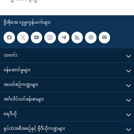
ဗွီအိုအေ လူမှုကွန်ယက်များ
သတင်း
၀န်ဆောင်မှုများ
အပတ်စဉ်ကဏ္ဍများ
အင်္ဂလိပ်သင်ခန်းစာများ
ရေဒီယို
ရုပ်သံအစီအစဉ်နှင့် ဗွီဒီယိုကဏ္ဍများ