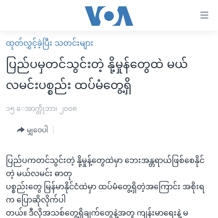
သုံး
ရ
လွယ်ကူ
ထုတ်လွှင့်ခဲ့ပြီး သတင်းများ
မူလစာမျက်နှာ
စေ
ပြည်ပမှတင်သွင်းတဲ့ နို့မှုန်တွေထဲ မယ်
မြန်မာ
သည့်
လမင်းပစ္စည်း ထပ်မံတွေ့ရှိ
ကမ္ဘာ့သတင်းများ
Link
ဗွီဒီယို
နိုင်ငံတကာ
၁၅ ေအာက္တိုဘာ၊ ၂၀၀၈
များ
သတင်းလွတ်လပ်ခွင့်
အမေရိကန်
ပင်မ
မျှဝေပါ
ရပ်ဝန်းတခု လမ်းတခု အလွန်
တရုတ်
အကြောင်းအရာ
သို့
အင်္ဂလိပ်စာလေ့လာမယ်
အစ္စရေး-ပါလက်စတိုင်း
ပြည်ပကတင်သွင်းတဲ့ နို့မှုန့်တွေထဲမှာ ဘေးအန္တရာယ်ဖြစ်စေနိုင်
ကျော်
တဲ့ မယ်လမင်း ဓာတု
အပတ်စဉ်ကဏ္ဍများ
အမေရိကန်သုံးအီဒီယံ
ကြည့်
ပစ္စည်းတွေ မြန်မာနိုင်ငံထဲမှာ ထပ်မံတွေ့ရှိတဲ့အကြောင်း အစိုးရ
ရေဒီယိုနှင့်ရုပ်သံ အချက်အလက်များ
မကြေးမုံရဲ့ အင်္ဂလိပ်စာ
ရေဒီယို
ရန်
က ပြောဆိုလိုက်ပါ
ပင်မ
ရေဒီယို/တီဗွီအစီအစဉ်
ရုပ်ရှင်ထဲက အင်္ဂလိပ်စာ
တီဗွီ
တယ်။ ဒီလိုအသစ်တွေ့ရှိချက်တွေနဲ့အတူ ကျန်းမာရေးနဲ့ မ