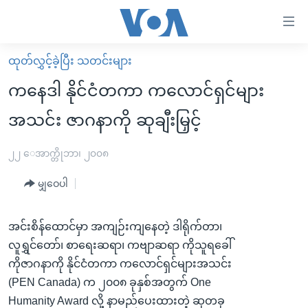
သုံး
ရ
လွယ်ကူ
ထုတ်လွှင့်ခဲ့ပြီး သတင်းများ
မူလစာမျက်နှာ
စေ
ကနေဒါ နိုင်ငံတကာ ကလောင်ရှင်များ
မြန်မာ
သည့်
အသင်း ဇာဂနာကို ဆုချီးမြှင့်
ကမ္ဘာ့သတင်းများ
Link
ဗွီဒီယို
နိုင်ငံတကာ
၂၂ ေအာက္တိုဘာ၊ ၂၀၀၈
များ
သတင်းလွတ်လပ်ခွင့်
အမေရိကန်
ပင်မ
မျှဝေပါ
ရပ်ဝန်းတခု လမ်းတခု အလွန်
တရုတ်
အကြောင်းအရာ
သို့
အင်္ဂလိပ်စာလေ့လာမယ်
အစ္စရေး-ပါလက်စတိုင်း
အင်းစိန်ထောင်မှာ အကျဉ်းကျနေတဲ့ ဒါရိုက်တာ၊
ကျော်
လူရွှင်တော်၊ စာရေးဆရာ၊ ကဗျာဆရာ ကိုသူရခေါ်
အပတ်စဉ်ကဏ္ဍများ
အမေရိကန်သုံးအီဒီယံ
ကြည့်
ကိုဇာဂနာကို နိုင်ငံတကာ ကလောင်ရှင်များအသင်း
ရေဒီယိုနှင့်ရုပ်သံ အချက်အလက်များ
မကြေးမုံရဲ့ အင်္ဂလိပ်စာ
ရေဒီယို
ရန်
(PEN Canada) က ၂၀၀၈ ခုနှစ်အတွက် One
ပင်မ
ရေဒီယို/တီဗွီအစီအစဉ်
ရုပ်ရှင်ထဲက အင်္ဂလိပ်စာ
တီဗွီ
Humanity Award လို့ နာမည်ပေးထားတဲ့ ဆုတခု