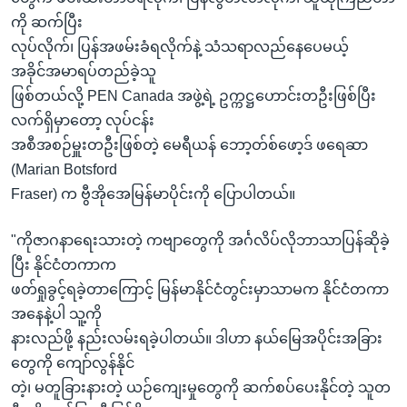
ကို ဆက်ပြီး
လုပ်လိုက်၊ ပြန်အဖမ်းခံရလိုက်နဲ့ သံသရာလည်နေပေမယ့်
အခိုင်အမာရပ်တည်ခဲ့သူ
ဖြစ်တယ်လို့ PEN Canada အဖွဲ့ရဲ့ ဥက္ကဋ္ဌဟောင်းတဦးဖြစ်ပြီး
လက်ရှိမှာတော့ လုပ်ငန်း
အစီအစဉ်မှူးတဦးဖြစ်တဲ့ မေရီယန် ဘော့တ်စ်ဖော့ဒ် ဖရေဆာ
(Marian Botsford
Fraser) က ဗွီအိုအေမြန်မာပိုင်းကို ပြောပါတယ်။
"ကိုဇာဂနာရေးသားတဲ့ ကဗျာတွေကို အင်္ဂလိပ်လိုဘာသာပြန်ဆိုခဲ့
ပြီး နိုင်ငံတကာက
ဖတ်ရှုခွင့်ရခဲ့တာကြောင့် မြန်မာနိုင်ငံတွင်းမှာသာမက နိုင်ငံတကာ
အနေနဲ့ပါ သူ့ကို
နားလည်ဖို့ နည်းလမ်းရခဲ့ပါတယ်။ ဒါဟာ နယ်မြေအပိုင်းအခြား
တွေကို ကျော်လွန်နိုင်
တဲ့၊ မတူခြားနားတဲ့ ယဉ်ကျေးမှုတွေကို ဆက်စပ်ပေးနိုင်တဲ့ သူတ