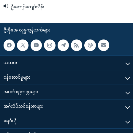
ဦးကျော်ကျော်သိန်း
ဗွီအိုအေ လူမှုကွန်ယက်များ
သတင်း
၀န်ဆောင်မှုများ
အပတ်စဉ်ကဏ္ဍများ
အင်္ဂလိပ်သင်ခန်းစာများ
ရေဒီယို