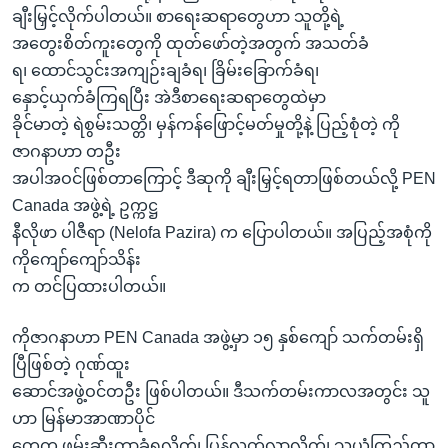
အ
ချီးမြှင့်လိုက်ပါတယ်။ စာရေးဆရာတွေဟာ သူတို့ရဲ့
သုတပဒေသာ အင်္ဂလိပ်စာ
ညွန်း
Learning English
အတွေးစိတ်ကူးတွေကို ထုတ်ဖော်တဲ့အတွက် အသတ်ခံ
စာမျက်နှာ
ရ၊ ထောင်သွင်းအကျဉ်းချခံရ၊ ခြိမ်းခြောက်ခံရ၊
သို့
ဗွီအိုအေ လူမှုကွန်ယက်များ
နှောင့်ယှက်ခံကြရပြီး အဲဒီစာရေးဆရာတွေထဲမှာ
ကျော်
ခိုင်မာတဲ့ ရဲစွမ်းသတ္တိ၊ မှန်ကန်ဖြောင့်မတ်မှုတို့နဲ့ ပြည့်စုံတဲ့ ကို
ကြည့်
ဇာဂနာဟာ တဦး
ရန်
အပါအဝင်ဖြစ်တာကြောင့် ဒီဆုကို ချီးမြှင့်ရတာဖြစ်တယ်လို့ PEN
ဘာသာစကားများ
ရှာဖွေ
Canada အဖွဲ့ရဲ့ ဥက္ကဋ္ဌ
ရန်
နီလိုဖာ ပါဇီရာ (Nelofa Pazira) က ပြောပါတယ်။ အပြည့်အစုံကို
နေရာ
ကိုကျော်ကျော်သိန်း
သို့
က တင်ပြထားပါတယ်။
ကျော်
ရန်
ကိုဇာဂနာဟာ PEN Canada အဖွဲ့မှာ ၁၅ နှစ်ကျော် သက်တမ်းရှိ
ပြီဖြစ်တဲ့ ဂုဏ်ထူး
ဆောင်အဖွဲ့ဝင်တဦး ဖြစ်ပါတယ်။ ဒီသက်တမ်းကာလအတွင်း သူ
ဟာ မြန်မာအာဏာပိုင်
တွေက ဖမ်းဆီးတာခံရလိုက်၊ ပြန်လွတ်လာလိုက်၊ သူယုံကြည်တာ