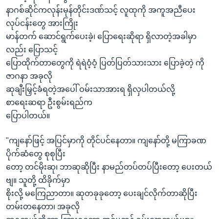
နာဂစ်ဆိုင်ကလုန်းမုန်တိုင်းဒဏ်သင့် လူထုကို အကူအညီပေး
လုပ်ငန်းတွေ အားကြိုး
မာန်တက် ဆောင်ရွက်ပေးခဲ့၊ ပြောရေးဆိုရာ ရှိလာတဲ့အခါမှာ
လည်း ပြောသင့်
ပြောထိုက်တာတွေကို ရဲရဲဝံ့ဝံ့ ပြတ်ပြတ်သားသား ပြောခဲ့တဲ့ ကို
ဇာဂနာ အခုလို
ဆုချီးမြှင့်ခံရတဲ့အပေါ် ဝမ်းသာအားရ ရှိလှပါတယ်လို့
စာရေးဆရာ ဦးစွမ်းရည်က
ပြောပါတယ်။
"ကျနော်ဖြင့် အပြင်မှာကို တိုင်ပင်နေတာ။ ကျနော်တို့ မကြာခဏ
ပိုက်ဆံတွေ စုစုပြီး
တော့ တင်မိုးဆု၊ ဘာဆုဆိုပြီး နာမည်တပ်တပ်ပြီးတော့ ပေးတယ်
ဗျ။ သူတို့ ထိခိုက်မှာ
စိုးလို့ မကြေညာတာ။ ဆုတခုခုတော့ ပေးချင်လိုက်တာဆိုပြီး
တမ်းတနေတာ၊ အခုလို