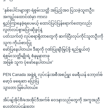
"နှစ်ပေါင်းများစွာ ရဲစွမ်းသတ္တိ အပြည့်အ၀ ပြသခဲ့သူတဦး၊
အကျဉ်းထောင်ထဲမှာ ကာလ
ရှည်ကြာနေခဲ့ရပေမယ့် ထောင်ပြင်ပြန်ရောက်တော့လည်း
လွတ်လပ်စွာပြောဆိုခွင့်နဲ့
ပတ်သက်တဲ့ လုပ်စရာရှိတာတွေကို ဆက်ပြီးလုပ်ကိုင်သူတဦးကို
သူက ကိုယ်စားပြု
ဖော်ပြနေပါတယ်။ ဒီဆုကို ဂုဏ်ပြုချီးမြှင့်ဖို့ ရည်ရွယ်တဲ့
ရဲစွမ်းသတ္တိမျိုးရဲ့ စံနမူနာတခု
အဖြစ် သူက ပုံဖော်နေပါတယ်။"
PEN Canada အဖွဲ့ရဲ့ လုပ်ငန်းအစီအစဉ်မှူး မေရီယန် ဘော့တ်စ်
ဖော့ဒ် ဖရေဆာ ပြောပြ
သွားတာ ဖြစ်ပါတယ်။
အိပ်ချ်အိုင်ဗီ/အေအိုင်ဒီအက်စ် ဝေဒနာသည်တွေကို အကူအညီ
ပေးတဲ့လုပ်ငန်းတွေ၊