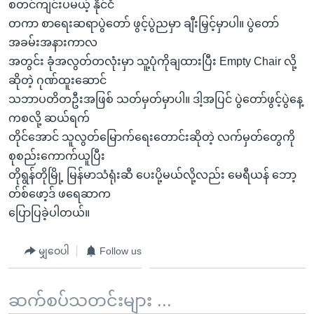
စတင်ကျင်းပမယ့် နိုင်ငံ
တကာ စာရေးဆရာပွဲတော် ဖွင့်ပွဲညမှာ ချီးမြှင့်မှာပါ။ ပွဲတော်
အခမ်းအနားကာလ
အတွင်း ခုံအလွတ်တလုံးမှာ သူ့ပုံကိုချထားပြီး Empty Chair လို့
ဆိုတဲ့ ဂုဏ်ထူးဆောင်
သဘာပတိတဦးအဖြစ် သတ်မှတ်မှာပါ။ ဒါ့အပြင် ပွဲတော်ဖွင့်ပွဲနေ့
ကစလို့ ဆယ်ရက်
တိုင်အောင် သူလွတ်မြောက်ရေးတောင်းဆိုတဲ့ လက်မှတ်တွေကို
စုစည်းကောက်ယူပြီး
တိုရွန်တိုမြို့ မြန်မာသံရုံးဆီ ပေးပို့မယ်လို့လည်း မေရီယန် ဘော့
တ်စ်ဖော့ဒ် ဖရေဆာက
ပြောပြခဲ့ပါတယ်။
မျှဝေပါ
Follow us
ဆက်စပ်သတင်းများ ...