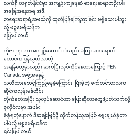
လက်ရှိ တရုတ်နိုင်ငံမှာ အကျဉ်းကျနေဆဲ စာရေးဆရာတဦးပါ။
အခြေအနေအရ အဲဒီ
စာရေးဆရာရဲ့အမည်ကို ထုတ်ပြန်ကြေညာခြင်း မရှိသေးပါဘူး
လို့ မစ္စမေရီယန်က
ပြောပါတယ်။
ကိုဇာဂနာဟာ အကျဉ်းထောင်ထဲလည်း မကြာခဏရောက်၊
ထောင်ကပြန်လွတ်လာတဲ့
အချိန်တွေမှာလည်း ဆက်ပြီးလုပ်ကိုင်နေတာကြောင့် PEN
Canada အဖွဲ့အနေနဲ့
သတိထားစောင့်ကြည့်နေခဲ့ကြောင်း၊ ပြီးခဲ့တဲ့ စက်တင်ဘာလက
ဆိုင်ကလုန်းမုန်တိုင်း
တိုက်ခတ်အပြီး သူလုပ်ဆောင်တာ ပြောဆိုတာတွေနဲ့ပတ်သက်လို့
ဇူလိုင်လမှာ အဖမ်း
ခံခဲ့ရတဲ့နောက် ဒီဆုချီးမြှင့်ဖို့ ထိုက်တန်သူအဖြစ် ရွေးချယ်ခဲ့တာ
ပါပဲလို့ မစ္စမေရီယန်က
ရှင်းပြပါတယ်။