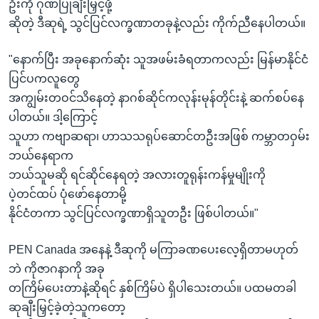
ဦးကို ဂုဏ်ပြုချီးမြှင့်ဖို့
ဆိုတဲ့ ဒီဆုရဲ့ သွင်ပြင်လက္ခဏာတခုနဲ့လည်း ကိုက်ညီနေပါတယ်။
"နောက်ပြီး အခုနောက်ဆုံး သူအဖမ်းခံရတာကလည်း မြန်မာနိုင်ငံ
ပြင်ပကလူတွေ
အကျွမ်းတဝင်သိနေတဲ့ နာဂစ်ဆိုင်ကလုန်းမုန်တိုင်းနဲ့ ဆက်စပ်နေ
ပါတယ်။ ဒါ့ကြောင့်
သူဟာ ကဗျာဆရာ၊ ဟာသသရုပ်ဆောင်တဦးအဖြစ် ကမ္ဘာတဝှမ်း
ဘယ်နေရာက
ဘယ်သူမဆို ရင်ဆိုင်နေရတဲ့ အလားတူရုန်းကန်မှုမျိုးကို
ပဲ့တင်ထပ် ပုံဖော်နေတာမို့
နိုင်ငံတကာ သွင်ပြင်လက္ခဏာရှိသူတဦး ဖြစ်ပါတယ်။"
PEN Canada အနေနဲ့ ဒီဆုကို မကြာခဏပေးလေ့ရှိတာမဟုတ်
ဘဲ ကိုဇာဂနာကို အခု
တကြိမ်ပေးတာနဲ့ဆိုရင် နှစ်ကြိမ်ပဲ ရှိပါသေးတယ်။ ပထမတခါ
ဆုချီးမြှင့်ခဲ့တဲ့သူကတော့