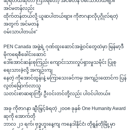
ဆုရတယ်ဆိုတာ ကြားရတော့ အင်မတန် ဝမ်းသာတယ်ဗျာ။
အင်မတန်လည်း
ထိုက်တန်တယ်လို့ ယူဆပါတယ်ဗျာ။ ကိုဇာဂနာလိုပုဂ္ဂိုလ်ရတဲ့
အတွက် အင်မတန်
ဝမ်းသာပါတယ်။"
PEN Canada အဖွဲ့ရဲ့ ဂုဏ်ထူးဆောင်အဖွဲ့ဝင်တွေထဲမှာ မြန်မာ့ဒီ
မိုကရေစီခေါင်းဆောင်
ဒေါ်အောင်ဆန်းစုကြည်၊ ကျောင်းသားလှုပ်ရှားမှုသမိုင်း ပြုစု
ရေးသားခဲ့လို့ အကျဉ်းကျ
နေတဲ့ ကိုအောင်ထွန်းနဲ့ မကြာသေးခင်ကမှ အကျဉ်းထောင်က ပြန်
လွတ်မြောက်လာသူ
သတင်းစာဆရာကြီး ဦးဝင်းတင်တို့လည်း ပါဝင်ပါတယ်။
အခု ကိုဇာဂနာ ချီးမြှင့်ခံရတဲ့ ၂၀၀၈ ခုနှစ် One Humanity Award
ဆုကို အောက်တို
ဘာလ ၂၁ ရက်၊ ဗုဒ္ဓဟူးနေ့ကျ ကနေဒါနိုင်ငံ၊ တိုရွန်တိုမြို့မှာ