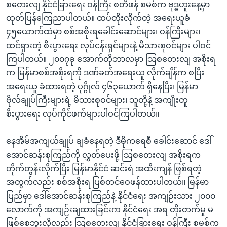
အ
စတေးလျ နိုင်ငံခြားရေး ဝန်ကြီး စတီဖန် စမစ်က ဗုဒ္ဓဟူးနေ့မှာ
သုတပဒေသာ အင်္ဂလိပ်စာ
ညွန်း
Learning English
ထုတ်ပြန်ကြေညာပါတယ်။ ထပ်တိုးလိုက်တဲ့ အရေးယူခံ
စာမျက်နှာ
၄၅ယောက်ထဲမှာ စစ်အစိုးရခေါင်းဆောင်များ၊ ဝန်ကြီးများ၊
သို့
ဗွီအိုအေ လူမှုကွန်ယက်များ
ထင်ရှားတဲ့ စီးပွားရေး လုပ်ငန်းရှင်များနဲ့ မိသားစုဝင်များ ပါဝင်
ကျော်
ကြပါတယ်။ ၂၀၀၇ခု အောက်တိုဘာလမှာ သြစတေးလျ အစိုးရ
ကြည့်
က မြန်မာစစ်အစိုးရကို ဒဏ်ခတ်အရေးယူ လိုက်ချိန်က စပြီး
ရန်
အရေးယူ ခံထားရတဲ့ ပုဂ္ဂိုလ် ၄၆၃ယောက် ရှိနေပြီး၊ မြန်မာ
ဘာသာစကားများ
ရှာဖွေ
ဗိုလ်ချုပ်ကြီးများရဲ့ မိသားစုဝင်များ၊ သူတို့နဲ့ အကျိုးတူ
ရန်
စီးပွားရေး လုပ်ကိုင်ဖက်များပါဝင်ကြပါတယ်။
နေရာ
သို့
နေအိမ်အကျယ်ချုပ် ချခံနေရတဲ့ ဒီမိုကရေစီ ခေါင်းဆောင် ဒေါ်
ကျော်
အောင်ဆန်းစုကြည်ကို လွှတ်ပေးဖို့ သြစတေးလျ အစိုးရက
ရန်
တိုက်တွန်းလိုက်ပြီး မြန်မာနိုင်ငံ ဆင်းရဲ အထီးကျန် ဖြစ်ရတဲ့
အတွက်လည်း စစ်အစိုးရ ပြစ်တင်ဝေဖန်ထားပါတယ်။ မြန်မာ
ပြည်မှာ ဒေါ်အောင်ဆန်းစုကြည်နဲ့ နိုင်ငံရေး အကျဉ်းသား ၂၀၀၀
လောက်ကို အကျဉ်းချထားခြင်းက နိုင်ငံရေး အရ တိုးတက်မှု မ
ဖြစ်စေဘူးလို့လည်း သြစတေးလျ နိုင်ငံခြားရေး ဝန်ကြီး စမစ်က