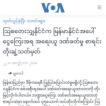
သုံး
ရ
လွယ်ကူ
ထုတ်လွှင့်ခဲ့ပြီး သတင်းများ
မူလစာမျက်နှာ
စေ
သြစတေးသျှနိုင်ငံက မြန်မာနိုင်ငံအပေါ်
မြန်မာ
သည့်
ငွေကြေးအရ အရေးယူ ဒဏ်ခတ်မှု စာရင်း
ကမ္ဘာ့သတင်းများ
Link
တိုးချဲ့သတ်မှတ်
ဗွီဒီယို
နိုင်ငံတကာ
များ
သတင်းလွတ်လပ်ခွင့်
အမေရိကန်
ပင်မ
၂၂ ေအာက္တိုဘာ၊ ၂၀၀၈
ရပ်ဝန်းတခု လမ်းတခု အလွန်
တရုတ်
အကြောင်းအရာ
မျှဝေပါ
သို့
အင်္ဂလိပ်စာလေ့လာမယ်
အစ္စရေး-ပါလက်စတိုင်း
ကျော်
မြန်မာပြည်မှာ ဒီမိုကရေစီ ပြုပြင်ပြောင်းလဲမှုမရှိုလို့ သြစတေး
အပတ်စဉ်ကဏ္ဍများ
အမေရိကန်သုံးအီဒီယံ
ကြည့်
လျနိုင်ငံက စစ်အစိုးရအပေါ် ဒဏ်ခတ်အရေးယူထားတာကို တိုး
ရေဒီယိုနှင့်ရုပ်သံ အချက်အလက်များ
မကြေးမုံရဲ့ အင်္ဂလိပ်စာ
ရေဒီယို
ရန်
မြင့်လိုက်ပါတယ်။ ဘဏ္ဍာငွေကြေး ဒဏ်ခတ်အရေးယူထားတဲ့
ပင်မ
ရေဒီယို/တီဗွီအစီအစဉ်
စာရင်းထဲမှာ နောက်ထပ် ၄၅ယောက် ထပ်တိုးလိုက်ကြောင်း သြ
ရုပ်ရှင်ထဲက အင်္ဂလိပ်စာ
တီဗွီ