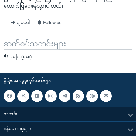
ထောက်ပြဝေဖန်သွားပါတယ်။
မျှဝေပါ
Follow us
ဆက်စပ်သတင်းများ ...
အပြည့်အစုံ
ဗွီအိုအေ လူမှုကွန်ယက်များ
သတင်း
၀န်ဆောင်မှုများ