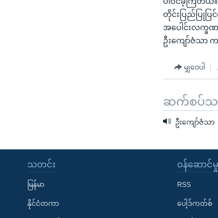
ပါဝင်ခဲ့ကြတယ်
သုတပဒေသာ အင်္ဂလိပ်စာ
အ
တိုင်းပြည်ပြုပ
ညွန်း
အပေါင်းလက္ခဏာ
စာမျက်နှာ
ဦးကျော်ဇံသာ က 
သို့
ကျော်
မျှဝေပါ
ကြည့်
ရန်
ရှာဖွေ
ဆက်စပ်သတင
ရန်
နေရာ
ဦးကျော်ဇံသာ
သို့
ကျော်
ရန်
သတင်း
၀န်ဆောင်မှ
မြန်မာ
RSS
နိုင်ငံတကာ
ပေါ့ဒ်ကတ်စ်