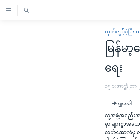
သုံး
ရ
ရှာဖွေ
လွယ်ကူ
မူလစာမျက်နှာ
ထုတ်လွှင့်ခဲ့ပြီ
ရ
စေ
မြန်မာ
လာ
မြန်မာ
သည့်
ဒ်
ကမ္ဘာ့သတင်းများ
Link
ဗွီဒီယို
နိုင်ငံတကာ
ရေး
များ
သတင်းလွတ်လပ်ခွင့်
အမေရိကန်
ပင်မ
ရပ်ဝန်းတခု လမ်းတခု အလွန်
တရုတ်
၁၅ ေအာက္တိုဘာ၊
အကြောင်းအရာ
အင်္ဂလိပ်စာလေ့လာမယ်
အစ္စရေး-ပါလက်စတိုင်း
သို့
မျှဝေပါ
အပတ်စဉ်ကဏ္ဍများ
အမေရိကန်သုံးအီဒီယံ
ကျော်
လူ့အဖွဲ့အစည်းအ
ကြည့်
ရေဒီယိုနှင့်ရုပ်သံ အချက်အလက်များ
မကြေးမုံရဲ့ အင်္ဂလိပ်စာ
ရေဒီယို
မှာ များစွာအထော
ရန်
ရေဒီယို/တီဗွီအစီအစဉ်
ရုပ်ရှင်ထဲက အင်္ဂလိပ်စာ
တီဗွီ
လက်အောက်မှ လွတ
ပင်မ