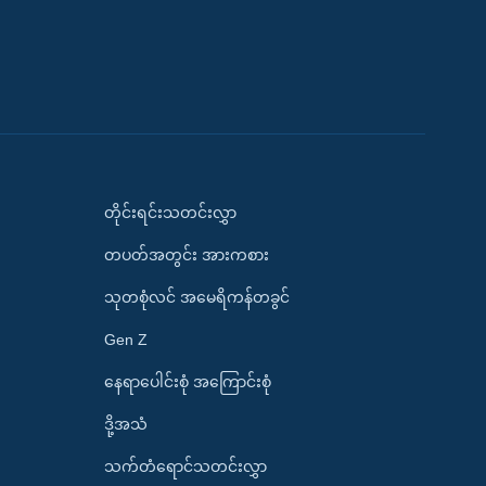
တိုင်းရင်းသတင်းလွှာ
တပတ်အတွင်း အားကစား
သုတစုံလင် အမေရိကန်တခွင်
Gen Z
နေရာပေါင်းစုံ အကြောင်းစုံ
ဒို့အသံ
သက်တံရောင်သတင်းလွှာ