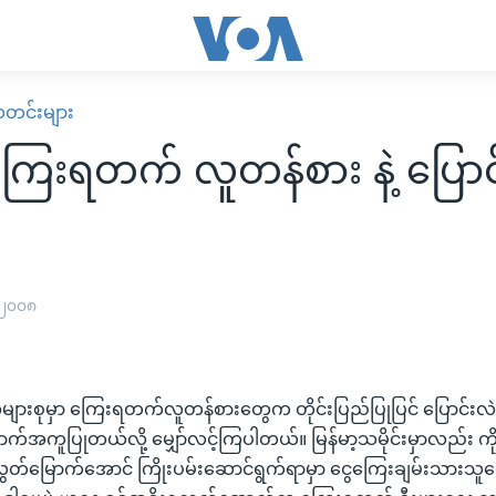
း သတင်းများ
့ကြေးရတက် လူတန်စား နဲ့ ပြောင
 ၂၀၀၈
များစုမှာ ကြေးရတက်လူတန်စားတွေက တိုင်းပြည်ပြုပြင် ပြောင်းလဲရ
က်အကူပြုတယ်လို့ မျှော်လင့်ကြပါတယ်။ မြန်မာ့သမိုင်းမှာလည်း ကိုလ
်မြောက်အောင် ကြိုးပမ်းဆောင်ရွက်ရာမှာ ငွေကြေးချမ်းသားသူတွ