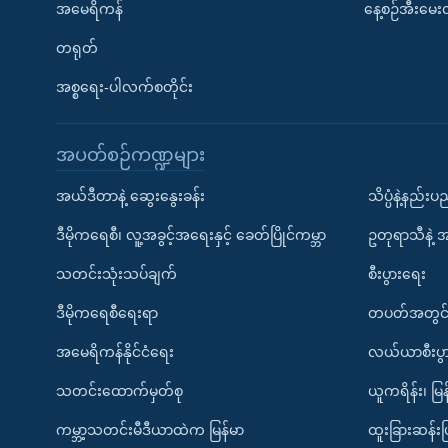
အမေရိကန်
နေ့စဉ်အီးမေ
တရုတ်
အစ္စရေး-ပါလက်စတိုင်း
အပတ်စဉ်ကဏ္ဍများ
အယ်ဒီတာနဲ့ ဆွေးနွေးခန်း
သိပ္ပံနဲ့နည်း
ဒီမိုကရေစီ၊ လူ့အခွင့်အရေးနှင့် ခေတ်ပြိုင်ကမ္ဘာ
ဥတုရာသီနဲ့ 
သတင်းသုံးသပ်ချက်
စီးပွားရေး
ဒီမိုကရေစီရေးရာ
တပတ်အတွင်
အမေရိကန်နိုင်ငံရေး
လယ်ယာစီးပွ
သတင်းထောက်မှတ်စု
ယူကရိန်း၊ မြန
ကမ္ဘာ့သတင်းမီဒီယာထဲက မြန်မာ
ထူးခြားဆန်း