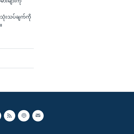
ားများကို
ုံးသပ်ချက်ကို
။