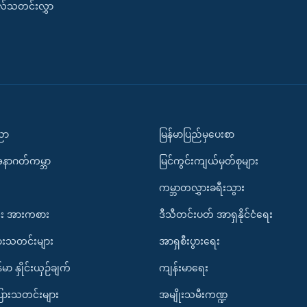
းလ်သတင်းလွှာ
ပညာ
မြန်မာပြည်မှပေးစာ
အနာဂတ်ကမ္ဘာ
မြင်ကွင်းကျယ်မှတ်စုများ
ကမ္ဘာတလွှားခရီးသွား
း အားကစား
ဒီသီတင်းပတ် အာရှနိုင်ငံရေး
ားသတင်းများ
အာရှစီးပွားရေး
်မာ နှိုင်းယှဉ်ချက်
ကျန်းမာရေး
ပြားသတင်းများ
အမျိုးသမီးကဏ္ဍ