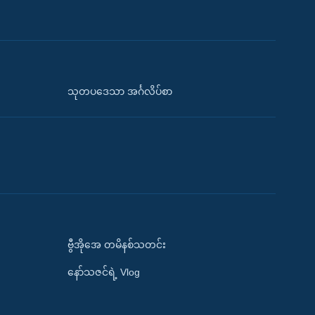
သုတပဒေသာ အင်္ဂလိပ်စာ
ဗွီအိုအေ တမိနစ်သတင်း
နော်သဇင်ရဲ့ Vlog