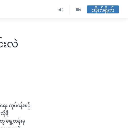
တိုက်ရိုက်
်းလဲ
ေး လုပ်ငန်းစဉ်
ိုနီ
ေ ရှေ့တန်းမှ