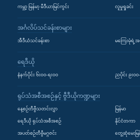
ကမ္ဘာ့ မြန်မာ့ မီဒီယာမြင်ကွင်း
လူမှုရှုခင်း
အင်္ဂလိပ်သင်ခန်းစာများ
အီဒီယံသင်ခန်းစာ
မကြေးမုံရဲ့အင
ရေဒီယို
နံနက်ပိုင်း ၆း၀၀-ရး၀၀
ညပိုင်း ၉း၀
ရုပ်သံအစီအစဉ်နှင့် ဗွီဒီယိုကဏ္ဍများ
နေ့စဉ်တီဗွီသတင်းလွှာ
မြန်မာ
ရေဒီယို ရုပ်သံအစီအစဉ်
နိုင်ငံတကာ
အပတ်စဉ်တီဗွီမဂ္ဂဇင်း
တွေ့ဆုံမေးမြန