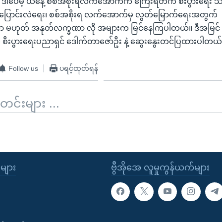
။ ဒါပေမဲ့ ယနေ့ စစ်အစိုးရလက်အောက်က ကြေးရတက် စီးပွားရေး သမ
ြင်ပြောင်းလဲရေး၊ စစ်အစိုးရ လက်အောက်မှ လွတ်မြောက်ရေးအတွက်
 မဟုတ် အနုတ်လက္ခဏာ လို အများက မြင်နေကြပါတယ်။ ဒီအမြင် သ
စီးပွားရေးပညာရှင် ဒေါက်တာဇော်ဦး နဲ့ ဆွေးနွေးတင်ပြထားပါတယ်
Follow us
ပရင့်ထုတ်ရန်
်းများ ...
ုများ
ဗွီအိုအေ လူမှုကွန်ယက်များ