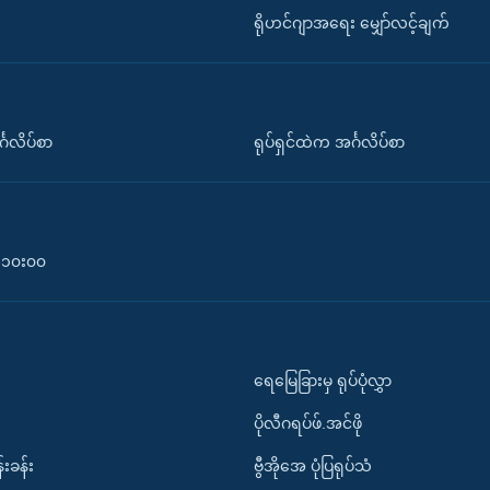
ရိုဟင်ဂျာအရေး မျှော်လင့်ချက်
်္ဂလိပ်စာ
ရုပ်ရှင်ထဲက အင်္ဂလိပ်စာ
၀-၁၀း၀၀
ရေမြေခြားမှ ရုပ်ပုံလွှာ
ပိုလီဂရပ်ဖ်.အင်ဖို
်းခန်း
ဗွီအိုအေ ပုံပြရုပ်သံ