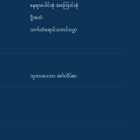
နေရာပေါင်းစုံ အကြောင်းစုံ
ဒို့အသံ
သက်တံရောင်သတင်းလွှာ
သုတပဒေသာ အင်္ဂလိပ်စာ