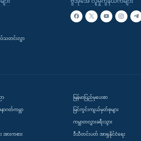
ုများ
ဗွီအိုအေ လူမှုကွန်ယက်များ
းလ်သတင်းလွှာ
ပညာ
မြန်မာပြည်မှပေးစာ
အနာဂတ်ကမ္ဘာ
မြင်ကွင်းကျယ်မှတ်စုများ
ကမ္ဘာတလွှားခရီးသွား
း အားကစား
ဒီသီတင်းပတ် အာရှနိုင်ငံရေး