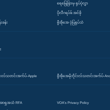
ရေမြေခြားမှ ရုပ်ပုံလွှာ
ပိုလီဂရပ်ဖ်.အင်ဖို
်းခန်း
ဗွီအိုအေ ပုံပြရုပ်သံ
း
ိုင်းလ်သတင်းအက်ပ်-Apple
ဗွီအိုအေမိုဘိုင်းလ်သတင်းအက်ပ်-An
 အာရှအသံ RFA
VOA's Privacy Policy