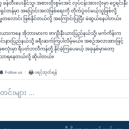
န်တီးပေးနိုင်သူ၊ အစားထိုးစွမ်းအင် လုပ်ငန်းအားလုံးမှာ ငွေရင်းနှီး
 ဝါရှင်တန်မှာ အပြောင်းအလဲဖြစ်ရေးကို တိုက်ပွဲဝင်မယ့်သူဖြစ်လို့
မတလောင်း ဖြစ်နိုင်တယ်လို့ အကြောင်းပြပြီး မဲဆွယ်နေပါတယ်။
းယားကနေ အိုဘားမားက ဗာဂျီးနီးယားပြည်နယ်သို့၊ မက်ကိန်းက
ုင်းနားပြည်နယ်သို့ ခရီးဆက်ကြပါလိမ့်မယ်။ အစဉ်အလာအားဖြင့်
ုစလုံးမှာ ရီပတ်ဘလီကန်တို့ နိုင်ခဲ့ကြပေမယ့် အခုနှစ်မှာတော့
သာရနေတယ်လို့ ဆိုပါတယ်။
Follow us
ပရင့်ထုတ်ရန်
်းများ ...