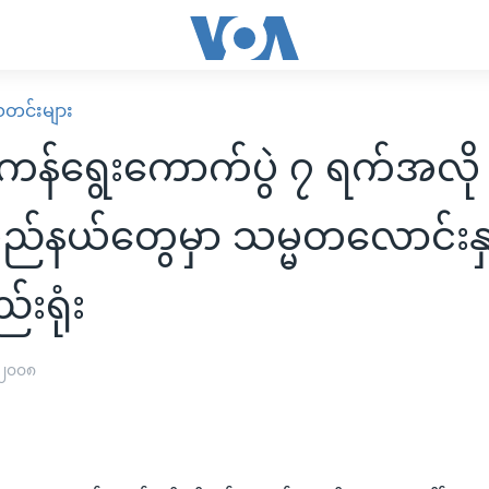
း သတင်းများ
ကန်ရွေးကောက်ပွဲ ၇ ရက်အလိ
ပြည်နယ်တွေမှာ သမ္မတလောင်းနှစ
းရုံး
 ၂၀၀၈