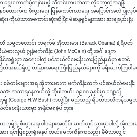
ရွေးကောက်ပွဲကျင်းပဖို့ သီတင်းတပတ်သာ လိုတော့တဲ့အချိန်
ှစ်ယောက်က စီးပွားရေး ပြန်ကောင်းလာရေး အပြောင်းအလဲပြုလုပ်ဖိ
၊ ကိုယ်သာအကောင်းဆုံးဆိုပြီး မဲဆန္ဒရှင်များအား နားချစည်းရုံး
တီ သမ္မတလောင်း ဘရက်ခ် အိုဘားမား (Barack Obama) နဲ့ ရီပတ်
်စားလှယ် ဂျွန်မက်ကိန်း (John McCain) တို့ အင်္ဂါနေ့က
နိုင်အရှုံးမှာ အရေးပါတဲ့ ပင်ဆယ်လ်ဗေးနီးယားပြည်နယ်မှာ စတင်
ကြိတ်အနယ်ရှိတဲ့ တခြားအရေးကြီးပြည်နယ်များကို ခရီးဆက်ကြပါမ
စစ်တမ်းများအရ အိုဘားမားက မက်ကိန်းထက် ပင်ဆယ်လ်ဗေးနီး
၁၁% အသာရနေတယ်လို့ ဆိုပါတယ်။ ၁၉၈၈ ခုနှစ်မှာ ဂျော့ချ်
ဘုရှ် (George H.W Bush) ကလွဲပြီး မည်သည့် ရီပတ်ဘလီကန်သမ္မ
လ်ဗေးနီးယားမှာ အနိုင်မရခဲ့ပါဘူး။
ဘုရှ်ရဲ့ စီးပွားရေးဝါဒများအတိုင်း ဆက်လုပ်သွားမှာပါလို့ အိုဘား
ားအား ရှင်းပြစည်းရုံးနေပါတယ်။ မက်ကိန်းကလည်း မိမိသာလျှင်