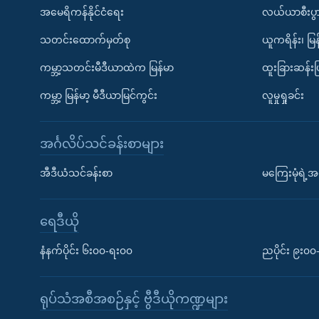
အမေရိကန်နိုင်ငံရေး
လယ်ယာစီးပွ
သတင်းထောက်မှတ်စု
ယူကရိန်း၊ မြန
ကမ္ဘာ့သတင်းမီဒီယာထဲက မြန်မာ
ထူးခြားဆန်း
ကမ္ဘာ့ မြန်မာ့ မီဒီယာမြင်ကွင်း
လူမှုရှုခင်း
အင်္ဂလိပ်သင်ခန်းစာများ
အီဒီယံသင်ခန်းစာ
မကြေးမုံရဲ့အင
ရေဒီယို
နံနက်ပိုင်း ၆း၀၀-ရး၀၀
ညပိုင်း ၉း၀
ရုပ်သံအစီအစဉ်နှင့် ဗွီဒီယိုကဏ္ဍများ