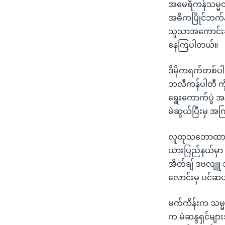
သုတပဒေသာ အင်္ဂလိပ်စာ
အ
အမေရိကန်သမ္မတ 
ညွန်း
အဓိကပြိုင်ဘက်န
စာမျက်နှာ
သူသာအကောင်းဆုံး
သို့
နေကြပါတယ်။
ကျော်
ကြည့်
ဒီမိုကရက်တစ်ပါ
ရန်
ဘလီကန်ပါတီ ကိုယ
ရှာဖွေ
ရွေးကောက်ပွဲ အ
ရန်
မဲဆွယ်ပြီးမှ အ
နေရာ
လူထုသဘောထား 
သို့
ယားပြည်နယ်မှာ 
ကျော်
အိတ်ချ် ဒဗလျူ 
ရန်
လောင်းမှ ပင်ဆယ်
မက်ကိန်းက သမ္မတ
က မဲဆန္ဒရှင်မျ