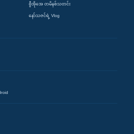
ဗွီအိုအေ တမိနစ်သတင်း
နော်သဇင်ရဲ့ Vlog
droid