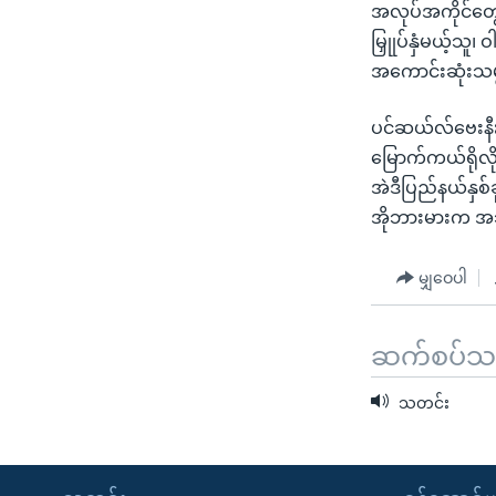
အလုပ်အကိုင်တွေ ဖ
မြှုုပ်နှံမယ့်သူ၊
အကောင်းဆုံးသမ္
ပင်ဆယ်လ်ဗေးနီ
မြောက်ကယ်ရိုလိ
အဲဒီပြည်နယ်နှစ်ခ
အိုဘားမားက အ
မျှဝေပါ
ဆက်စပ်သတင
သတင်း