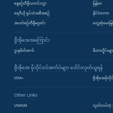
နေ့စဉ်တီဗွီသတင်းလွှာ
မြန်မာ
ရေဒီယို ရုပ်သံအစီအစဉ်
နိုင်ငံတကာ
အပတ်စဉ်တီဗွီမဂ္ဂဇင်း
တွေ့ဆုံမေးမြန
ဗွီအိုအေအကြောင်း
ဌာနမိတ်ဆက်
မီတာလှိုင်းမျာ
ဗွီအိုအေ မိုဘိုင်းလ်အက်ပ်များ ဒေါင်းလုတ်ယူရန်
Learning English
VOA+
ဗွီအိုအေမိုဘ
ဗွီအိုအေ လူမှုကွန်ယက်များ
Other Links
USAGM
လွတ်လပ်တဲ့