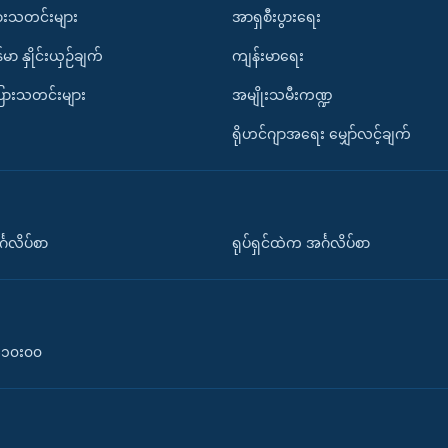
ားသတင်းများ
အာရှစီးပွားရေး
်မာ နှိုင်းယှဉ်ချက်
ကျန်းမာရေး
ပြားသတင်းများ
အမျိုးသမီးကဏ္ဍ
ရိုဟင်ဂျာအရေး မျှော်လင့်ချက်
်္ဂလိပ်စာ
ရုပ်ရှင်ထဲက အင်္ဂလိပ်စာ
၀-၁၀း၀၀