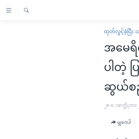
သုံး
ရ
ရှာဖွေ
လွယ်ကူ
မူလစာမျက်နှာ
ထုတ်လွှင့်ခဲ့ပြီ
ရ
စေ
မြန်မာ
လာ
အမေရိ
သည့်
ဒ်
ကမ္ဘာ့သတင်းများ
Link
ဗွီဒီယို
နိုင်ငံတကာ
ပါတဲ့ 
များ
သတင်းလွတ်လပ်ခွင့်
အမေရိကန်
ပင်မ
ဆွယ်စည်
ရပ်ဝန်းတခု လမ်းတခု အလွန်
တရုတ်
အကြောင်းအရာ
အင်္ဂလိပ်စာလေ့လာမယ်
အစ္စရေး-ပါလက်စတိုင်း
သို့
၂၈ ေအာက္တိုဘာ၊
အပတ်စဉ်ကဏ္ဍများ
အမေရိကန်သုံးအီဒီယံ
ကျော်
ကြည့်
ရေဒီယိုနှင့်ရုပ်သံ အချက်အလက်များ
မကြေးမုံရဲ့ အင်္ဂလိပ်စာ
ရေဒီယို
မျှဝေပါ
ရန်
ရေဒီယို/တီဗွီအစီအစဉ်
ရုပ်ရှင်ထဲက အင်္ဂလိပ်စာ
တီဗွီ
ပင်မ