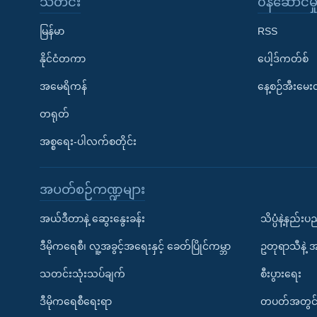
သတင်း
၀န်ဆောင်မှ
မြန်မာ
RSS
နိုင်ငံတကာ
ပေါ့ဒ်ကတ်စ်
အမေရိကန်
နေ့စဉ်အီးမေ
တရုတ်
အစ္စရေး-ပါလက်စတိုင်း
အပတ်စဉ်ကဏ္ဍများ
အယ်ဒီတာနဲ့ ဆွေးနွေးခန်း
သိပ္ပံနဲ့နည်း
ဒီမိုကရေစီ၊ လူ့အခွင့်အရေးနှင့် ခေတ်ပြိုင်ကမ္ဘာ
ဥတုရာသီနဲ့ 
သတင်းသုံးသပ်ချက်
စီးပွားရေး
ဒီမိုကရေစီရေးရာ
တပတ်အတွင်