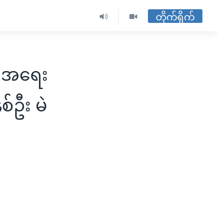
တိုက်ရိုက်
ု အရေး
်ဦး မဲ