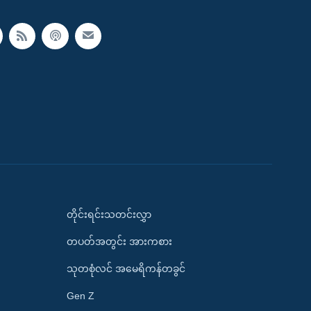
တိုင်းရင်းသတင်းလွှာ
တပတ်အတွင်း အားကစား
သုတစုံလင် အမေရိကန်တခွင်
Gen Z