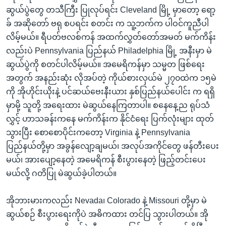
အ
သုတပဒေသာ အင်္ဂလိပ်စာ
ဆွယ်ပွဲတွေ တသီကြီး ပြုလုပ်ရင်း Cleveland မြို့ မှာတော့ ရော့
ညွန်း
Learning English
ခ် အဆိုတော် ဗရု စပရင်း စတင်း က သူ့ဘက်က ပါဝင်ကူညီပါ
စာမျက်နှာ
လိမ့်မယ်။ ရီပတ်ဗလစ်ကန် အထက်လွှတ်တော်အမတ် မက်ကိန်း
သို့
ဗွီအိုအေ လူမှုကွန်ယက်များ
လည်းပဲ Pennsylvania ပြည်နယ် Philadelphia မြို့ အနီးမှာ မဲ
ကျော်
ဆွယ်ပွဲကို စတင်ပါလိမ့်မယ်။ အမေရိကန်မှာ သမ္မတ ဖြစ်ရေး
ကြည့်
အတွက် အနည်းဆုံး လိုအပ်တဲ့ ကိုယ်စားလှယ်မဲ ၂၇၀ထဲက ၁၅မဲ
ရန်
ကို အိုဟိုင်းယိုးနဲ့ ပင်ဆယ်ဗေးနီးယား နှစ်ပြည်နယ်ပေါင်း က ရရှိ
ဘာသာစကားများ
ရှာဖွေ
မှာမို့ သူတို့ အရေးထား မဲဆွယ်နေကြတာပါ။ စနေနေ့ည ရုပ်သံ
ရန်
လွှင့် ဟာသခန်းကနေ မက်ကိန်းက နိုင်ငံရေး ပြက်လုံးများ ထုတ်
နေရာ
သွားပြီး စောစောပိုင်းကတော့ Virginia နဲ့ Pennsylvania
သို့
ပြည်နယ်တို့မှာ အခွန်လျော့ချမယ်၊ အလုပ်အကိုင်တွေ ဖန်တီးပေး
ကျော်
မယ်၊ အားပျော့နေတဲ့ အမေရိကန် စီးပွားနေတဲ့ ဖြည့်တင်းပေး
ရန်
မယ်လို့ ဂတိပြု မဲဆွယ်ခဲ့ပါတယ်။
အိုဘားမားကလည်း Nevada၊ Colorado နဲ့ Missouri တို့မှာ မဲ
ဆွယ်စဉ် စီးပွားရေးကိုပဲ အဓိကထား တင်ပြ သွားပါတယ်။ အို