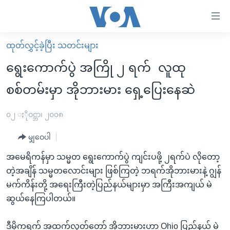
သုံး
ရ
လွယ်ကူ
ထုတ်လွှင့်ခဲ့ပြီး သတင်းများ
မူလစာမျက်နှာ
စေ
ရွေးကောက်ပွဲ အကြို ၂ ရက် လူထု
မြန်မာ
သည့်
စစ်တမ်းမှာ အိုဘားမား ရှေ့ပြေးနေဆဲ
ကမ္ဘာ့သတင်းများ
Link
ဗွီဒီယို
နိုင်ငံတကာ
၀၂ ႏိုဝင္ဘာ၊ ၂၀၀၈
များ
သတင်းလွတ်လပ်ခွင့်
အမေရိကန်
ပင်မ
မျှဝေပါ
ရပ်ဝန်းတခု လမ်းတခု အလွန်
တရုတ်
အကြောင်းအရာ
အမေရိကန်မှာ သမ္မတ ရွေးကောက်ပွဲ ကျင်းပဖို့ ၂ရက်ပဲ လိုတော့
သို့
အင်္ဂလိပ်စာလေ့လာမယ်
အစ္စရေး-ပါလက်စတိုင်း
တဲ့အချိန် သမ္မတလောင်းများ ဖြစ်ကြတဲ့ ဘရက်အိုဘားမားနဲ့ ဂျွန်
ကျော်
အပတ်စဉ်ကဏ္ဍများ
အမေရိကန်သုံးအီဒီယံ
မက်ကိန်းတို့ အရေးကြီးတဲ့ပြည်နယ်များမှာ အကြီးအကျယ် မဲ
ကြည့်
ဆွယ်နေကြပါတယ်။
ရေဒီယိုနှင့်ရုပ်သံ အချက်အလက်များ
မကြေးမုံရဲ့ အင်္ဂလိပ်စာ
ရေဒီယို
ရန်
ပင်မ
ရေဒီယို/တီဗွီအစီအစဉ်
ရုပ်ရှင်ထဲက အင်္ဂလိပ်စာ
တီဗွီ
ဒီမိုကရက် အထက်လွှတ်တော် အိုဘားမားဟာ Ohio ပြည်နယ် မဲ