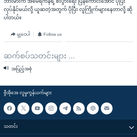
ဘားမားက အမေရိကန်ရဲ့ စီးပွားရေး ပြန်ကောင်းအောင် ပိုပြီး
လုပ်နိုင်မယ်လို့ ယူဆတဲ့အတွက် ပိုပြီး လူကြိုက်များနေတာလို့ ဆို
ပါတယ်။
မျှဝေပါ
Follow us
ဆက်စပ်သတင်းများ ...
အပြည့်အစုံ
ဗွီအိုအေ လူမှုကွန်ယက်များ
သတင်း