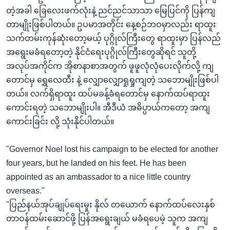
တဲ့အခါ ခြေလေးဖက်လုံးနဲ့ ညင်ညင်သာသာ မြေပြင်ကို ပြန်ကျ
တာမျိုးဖြစ်ပါတယ်။ ဥပမာအတိုင်း နေ့စဉ်ဘဝမှာလည်း ရာထူး
သက်တမ်းကုန်ဆုံးတော့မယ့် ပုဂ္ဂိုလ်ကြီးတွေ ရာထူးမှာ ပြန်လည်
အရွေးမခံရတော့တဲ့ နိုင်ငံရေးပုဂ္ဂိုလ်ကြီးတွေဆိုရင် သူတို့
အလုပ်အကိုင်က အိုစာနာစာအတွက် ဖူဖူလုံလုံပေးလိုက်လို့ ကျ
တောင်မှ ရွှေလေထီး နဲ့ လျှောလျှောရှုရှုကျတဲ့ သဘောမျိုးဖြစ်ပါ
တယ်။ လက်ရှိရာထူး ထပ်မခန့်ခံရတောင်မှ နောက်ထပ်ရာထူး
ကောင်းရတဲ့ သဘောမျိုးပါ။ အီဒီယံ အဓိပ္ပာယ်ကတော့ အကျ
ကောင်းခြင်း လို့ သုံးနိုင်ပါတယ်။
"Governor Noel lost his campaign to be elected for another
four years, but he landed on his feet. He has been
appointed as an ambassador to a nice little country
overseas."
"ပြည်နယ်အုပ်ချုပ်ရေးမှုး နိုလ် တယောက် နောက်ထပ်လေးနှစ်
တာဝန်ထမ်းဆောင်ဖို့ ပြန်အရွေးချယ် မခံရပေမဲ့ သူက အကျ