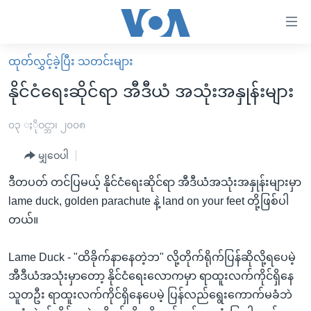
သုံး
ရ
လွယ်ကူ
ထုတ်လွှင့်ခဲ့ပြီး သတင်းများ
မူလစာမျက်နှာ
စေ
နိုင်ငံရေးဆိုင်ရာ အီဒီယံ အသုံးအနှုန်းများ
မြန်မာ
သည့်
ကမ္ဘာ့သတင်းများ
၀၃ ႏိုဝင္ဘာ၊ ၂၀၀၈
Link
ဗွီဒီယို
နိုင်ငံတကာ
မျှဝေပါ
များ
သတင်းလွတ်လပ်ခွင့်
အမေရိကန်
ဒီတပတ် တင်ပြမယ့် နိုင်ငံရေးဆိုင်ရာ အီဒီယံအသုံးအနှုန်းများမှာ
ပင်မ
ရပ်ဝန်းတခု လမ်းတခု အလွန်
တရုတ်
lame duck, golden parachute နဲ့ land on your feet တို့ဖြစ်ပါ
အကြောင်းအရာ
တယ်။
သို့
အင်္ဂလိပ်စာလေ့လာမယ်
အစ္စရေး-ပါလက်စတိုင်း
ကျော်
အပတ်စဉ်ကဏ္ဍများ
အမေရိကန်သုံးအီဒီယံ
Lame Duck - "ထိခိုက်နာနေတဲ့ဘ" လို့တိုက်ရိုက်ပြန်ဆိုလို့ရပေမဲ့
ကြည့်
ရေဒီယိုနှင့်ရုပ်သံ အချက်အလက်များ
မကြေးမုံရဲ့ အင်္ဂလိပ်စာ
ရေဒီယို
အီဒီယံအသုံးမှာတော့ နိုင်ငံရေးလောကမှာ ရာထူးလက်ကိုင်ရှိနေ
ရန်
သူတဦး ရာထူးလက်ကိုင်ရှိနေပေမဲ့ ပြန်လည်ရွေးကောက်မခံဘဲ
ပင်မ
ရေဒီယို/တီဗွီအစီအစဉ်
ရုပ်ရှင်ထဲက အင်္ဂလိပ်စာ
တီဗွီ