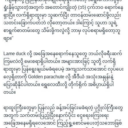
ရှုံးနှိမ့်သွားတဲ့အတွက် အတောင်ကျိုးတဲ့ (ဘဲ) ငှက်ဘဝ ရောက်နေ
ရှာပြီ။ လက်ရှိရာထူးမှာ သူဆက်ပြီး တာဝန်ထမ်းဆောင်ဖို့လည်း
သတင်းခြောက်ပတ်ဘဲ လိုတော့တယ်။ ဒါကြောင့် သူဟာ သူရဲ့
စာရွက်စာတမ်းတွေ သိမ်းဖို့ကလွဲလို့ ဘာမှ လုပ်စရာမရှိတော့ဘူ
ဗျာ။"
Lame duck လို့ အခြေအနေရောက်နေသူတွေ ဘယ်လိုခရီးဆက်
ကြမလဲလို့ မေးစရာရှိပါတယ်။ အများအားဖြင့် သူတို့ လက်ရှိ
ရာထူးမှာ ပြန်ရွေးချယ်မခံရပေမဲ့ အကျသက်သာအောင် လုပ်ပေး
လေ့ရှိတာကို Golden parachute လို့ အီဒီယံ အသုံးအနှုန်းနဲ့
ပြောဆိုနိုင်ပါတယ်။ ရွှေလေထီးလို့ တိုက်ရိုက် အဓိပ္ပာယ်ရှိပါ
တယ်။
ရာထူးကြီးတွေမှာ ပြန်လည် ခန့်အပ်ခြင်းမခံရတဲ့ ပုဂ္ဂိုလ်ကြီးတွေ
အတွက် သက်တမ်းပြည့်ပြီးနောက်ပိုင်း ငွေရေးကြေးရေး
အခြေအနေမရှိရလေအောင် ကြည့်ရှု့စောင်မပေးတဲ့သဘောဖြစ်