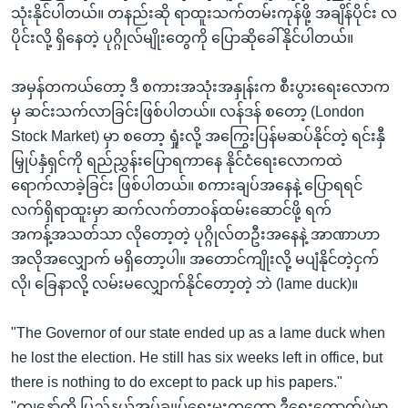
သုံးနိုင်ပါတယ်။ တနည်းဆို ရာထူးသက်တမ်းကုန်ဖို့ အချိန်ပိုင်း လ
ပိုင်းလို့ ရှိနေတဲ့ ပုဂ္ဂိုလ်မျိုးတွေကို ပြောဆိုခေါ်နိုင်ပါတယ်။
အမှန်တကယ်တော့ ဒီ စကားအသုံးအနှုန်းက စီးပွားရေးလောက
မှ ဆင်းသက်လာခြင်းဖြစ်ပါတယ်။ လန်ဒန် စတော့ (London
Stock Market) မှာ စတော့ ရှုံးလို့ အကြွေးပြန်မဆပ်နိုင်တဲ့ ရင်းနှီ
မြှုပ်နှံရှင်ကို ရည်ညွှန်းပြောရကာနေ နိုင်ငံရေးလောကထဲ
ရောက်လာခဲ့ခြင်း ဖြစ်ပါတယ်။ စကားချပ်အနေနဲ့ ပြောရရင်
လက်ရှိရာထူးမှာ ဆက်လက်တာဝန်ထမ်းဆောင်ဖို့ ရက်
အကန့်အသတ်သာ လိုတော့တဲ့ ပုဂ္ဂိုလ်တဦးအနေနဲ့ အာဏာဟာ
အလိုအလျှောက် မရှိတော့ပါ။ အတောင်ကျိုးလို့ မပျံနိုင်တဲ့ငှက်
လို၊ ခြေနာလို့ လမ်းမလျှောက်နိုင်တော့တဲ့ ဘဲ (lame duck)။
"The Governor of our state ended up as a lame duck when
he lost the election. He still has six weeks left in office, but
there is nothing to do except to pack up his papers."
"ကျနော်တို့ ပြည်နယ်အုပ်ချုပ်ရေးမှုးကတော့ ဒီရွေးကောက်ပွဲမှာ