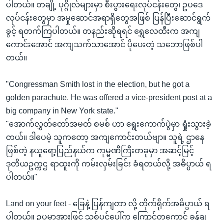
ပါတယ်။ တချို့ ပုဂ္ဂိုလ်များမှာ စီးပွားရေးလုပ်ငန်းတွေ၊ ဥပဒေ
လုပ်ငန်းတွေမှာ အမှုဆောင်အရာရှိတွေအဖြစ် ပြန်ပြီးဆောင်ရွက်
ခွင့် ရတက်ကြပါတယ်။ တနည်းဆိုရရင် ရွှေလေထီးက အကျ
ကောင်းအောင် အကျသက်သာအောင် ပိုပေးတဲ့ သဘောဖြစ်ပါ
တယ်။
"Congressman Smith lost in the election, but he got a
golden parachute. He was offered a vice-president post at a
big company in New York state."
"အောက်လွှတ်တော်အမတ် စမစ် ဟာ ရွေးကောက်ပွဲမှာ ရှုံးသွားခဲ့
တယ်။ ဒါပေမဲ့ သူကတော့ အကျကောင်းတယ်ဗျာ။ သူရဲ့ ဌာနေ
ဖြစ်တဲ့ နယူရော့ပြည်နယ်က ကုမ္မဏီကြီးတခုမှာ အဆင့်မြင့်
ဒုတိယဥက္ကဌ ရာထူးကို ကမ်းလှမ်းခြင်း ခံရတယ်လို့ အဓိပ္ပာယ် ရ
ပါတယ်။"
Land on your feet - ခြေနဲ့ ပြန်ကျတာ လို့ တိုက်ရိုက်အဓိပ္ပာယ် ရ
ပါတယ်။ ဥပမာအားဖြင့် သစ်ပင်ပေါ်က ကြောင်တကောင် ခုန်ချ