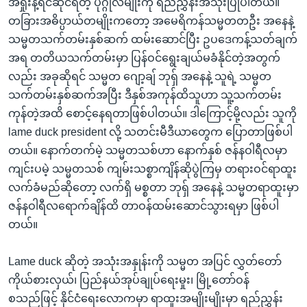
အရှုံးနဲ့ရင်ဆိုင်ရတဲ့ ပုဂ္ဂိုလ်မျိုးကို ရည်ညွှန်းအသုံးပြုပါတယ်။
အ
သုတပဒေသာ အင်္ဂလိပ်စာ
တခြားအဓိပ္ပာယ်တမျိုးကတော့ အမေရိကန်သမ္မတတဦး အနေနဲ့
ညွန်း
Learning English
သမ္မတသက်တမ်းနှစ်ဆက် ထမ်းဆောင်ပြီး ဥပဒေကန့်သတ်ချက်
စာမျက်နှာ
အရ တတိယသက်တမ်းမှာ ပြန်ဝင်ရွေးချယ်မခံနိုင်တဲ့အတွက်
သို့
ဗွီအိုအေ လူမှုကွန်ယက်များ
လည်း အခုဆိုရင် သမ္မတ ဂျော့ချ် ဘုရှ် အနေနဲ့ သူရဲ့ သမ္မတ
ကျော်
သက်တမ်းနှစ်ဆက်အပြီး ဒီနှစ်အကုန်ထိသူဟာ သူ့သက်တမ်း
ကြည့်
ကုန်တဲ့အထိ စောင့်နေရတာဖြစ်ပါတယ်။ ဒါကြောင့်မို့လည်း သူကို
ရန်
ဘာသာစကားများ
lame duck president လို့ သတင်းမီဒီယာတွေက ပြောတာဖြစ်ပါ
ရှာဖွေ
တယ်။ နောက်တက်မဲ့ သမ္မတသစ်ဟာ နောက်နှစ် ဇန်နဝါရီလမှာ
ရန်
ကျင်းပမဲ့ သမ္မတသစ် ကျမ်းသစ္စာကျိန်ဆိုပွဲကြမှ တရားဝင်ရာထူး
နေရာ
လက်ခံမည်ဆိုတော့ လက်ရှိ မစ္စတာ ဘုရှ် အနေနဲ့ သမ္မတရာထူးမှာ
သို့
ဇန်နဝါရီလရောက်ချိန်ထိ တာဝန်ထမ်းဆောင်သွားရမှာ ဖြစ်ပါ
ကျော်
တယ်။
ရန်
Lame duck ဆိုတဲ့ အသုံးအနှုန်းကို သမ္မတ အပြင် လွှတ်တော်
ကိုယ်စားလှယ်၊ ပြည်နယ်အုပ်ချုပ်ရေးမှုး၊ မြို့တော်ဝန်
စသည်ဖြင့် နိုင်ငံရေးလောကမှာ ရာထူးအမျိုးမျိုးမှာ ရည်ညွှန်း