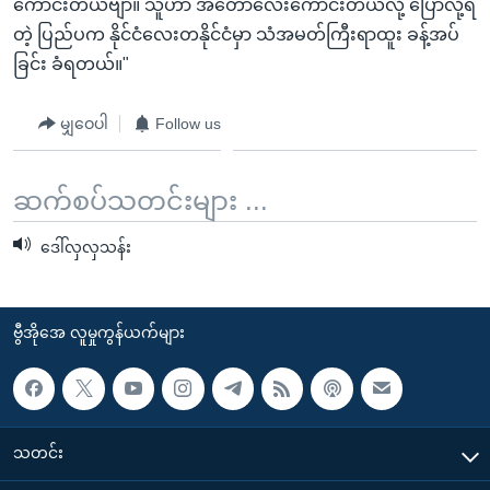
ကောင်းတယ်ဗျာ။ သူဟာ အတော်လေးကောင်းတယ်လို့ ပြောလို့ရ
တဲ့ ပြည်ပက နိုင်ငံလေးတနိုင်ငံမှာ သံအမတ်ကြီးရာထူး ခန့်အပ်
ခြင်း ခံရတယ်။"
မျှဝေပါ
Follow us
ဆက်စပ်သတင်းများ ...
ဒေါ်လှလှသန်း
ဗွီအိုအေ လူမှုကွန်ယက်များ
သတင်း