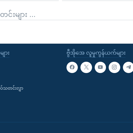
်းများ ...
ုများ
ဗွီအိုအေ လူမှုကွန်ယက်များ
းလ်သတင်းလွှာ