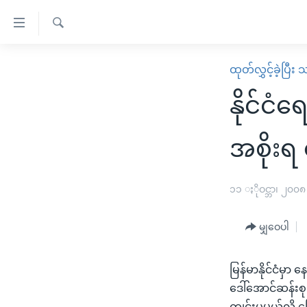
သုံး
ရ
ရှာဖွေ
လွယ်ကူ
မူလစာမျက်နှာ
ထုတ်လွှင့်ခဲ့ပြီ
ရ
စေ
မြန်မာ
လာ
နိုင်င
သည့်
ဒ်
ကမ္ဘာ့သတင်းများ
Link
ဗွီဒီယို
နိုင်ငံတကာ
အစိုးရ
များ
သတင်းလွတ်လပ်ခွင့်
အမေရိကန်
ပင်မ
ရပ်ဝန်းတခု လမ်းတခု အလွန်
တရုတ်
၁၁ ႏိုဝင္ဘာ၊ ၂၀၀၈
အကြောင်းအရာ
အင်္ဂလိပ်စာလေ့လာမယ်
အစ္စရေး-ပါလက်စတိုင်း
သို့
မျှဝေပါ
အပတ်စဉ်ကဏ္ဍများ
အမေရိကန်သုံးအီဒီယံ
ကျော်
ကြည့်
ရေဒီယိုနှင့်ရုပ်သံ အချက်အလက်များ
မကြေးမုံရဲ့ အင်္ဂလိပ်စာ
ရေဒီယို
မြန်မာနိုင်ငံမှ
ရန်
ရေဒီယို/တီဗွီအစီအစဉ်
ရုပ်ရှင်ထဲက အင်္ဂလိပ်စာ
တီဗွီ
ဒေါ်အောင်ဆန်းစု
ပင်မ
ကျင်းပမယ်လို့ 