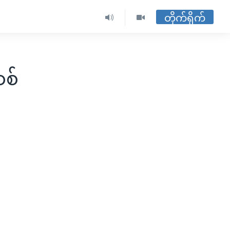
တိုက်ရိုက်
စစ်