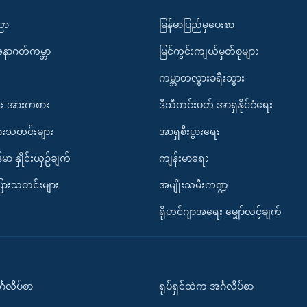
ပညာ
မြန်မာပြည်မှပေးစာ
အနာဂတ်ကမ္ဘာ
မြင်ကွင်းကျယ်မှတ်စုများ
ကမ္ဘာတလွှားခရီးသွား
း အားကစား
ဒီသီတင်းပတ် အာရှနိုင်ငံရေး
ားသတင်းများ
အာရှစီးပွားရေး
်မာ နှိုင်းယှဉ်ချက်
ကျန်းမာရေး
ပြားသတင်းများ
အမျိုးသမီးကဏ္ဍ
ရိုဟင်ဂျာအရေး မျှော်လင့်ချက်
်္ဂလိပ်စာ
ရုပ်ရှင်ထဲက အင်္ဂလိပ်စာ