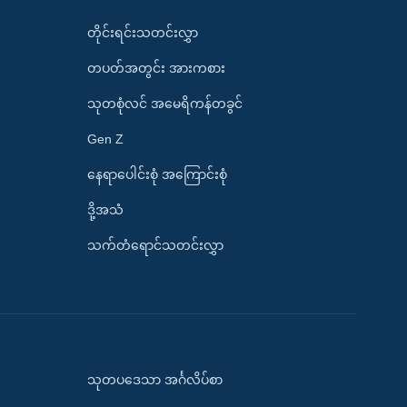
တိုင်းရင်းသတင်းလွှာ
တပတ်အတွင်း အားကစား
သုတစုံလင် အမေရိကန်တခွင်
Gen Z
နေရာပေါင်းစုံ အကြောင်းစုံ
ဒို့အသံ
သက်တံရောင်သတင်းလွှာ
သုတပဒေသာ အင်္ဂလိပ်စာ