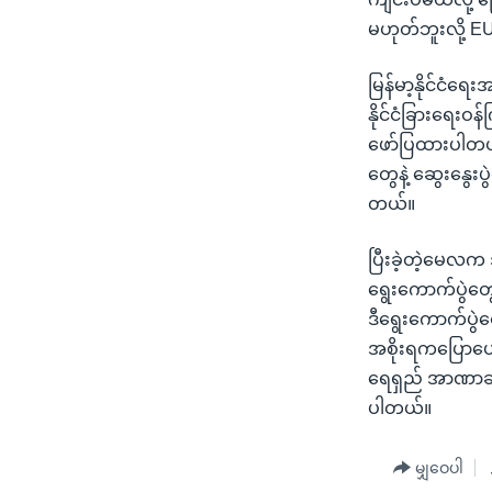
သုတပဒေသာ အင်္ဂလိပ်စာ
အ
မဟုတ်ဘူးလို့ 
ညွန်း
စာမျက်နှာ
မြန်မာ့နိုင်ငံရ
သို့
နိုင်ငံခြားရေးဝ
ကျော်
ဖော်ပြထားပါတယ်။
ကြည့်
တွေနဲ့ ဆွေးနွေး
ရန်
တယ်။
ရှာဖွေ
ရန်
ပြီးခဲ့တဲ့မေလက 
နေရာ
ရွေးကောက်ပွဲတ
သို့
ဒီရွေးကောက်ပွဲတ
ကျော်
အစိုးရကပြောပ
ရန်
ရေရှည် အာဏာချုပ
ပါတယ်။
မျှဝေပါ