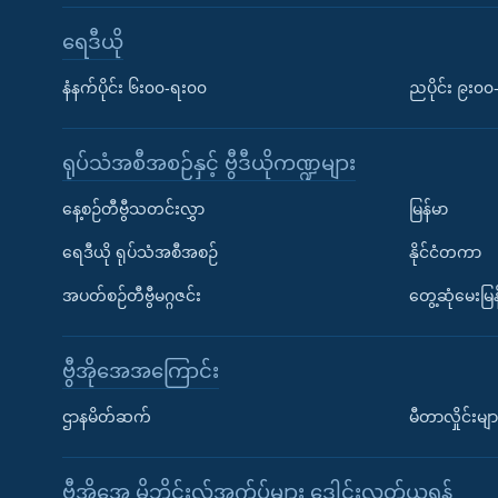
ရေဒီယို
နံနက်ပိုင်း ၆း၀၀-ရး၀၀
ညပိုင်း ၉း၀
ရုပ်သံအစီအစဉ်နှင့် ဗွီဒီယိုကဏ္ဍများ
နေ့စဉ်တီဗွီသတင်းလွှာ
မြန်မာ
ရေဒီယို ရုပ်သံအစီအစဉ်
နိုင်ငံတကာ
အပတ်စဉ်တီဗွီမဂ္ဂဇင်း
တွေ့ဆုံမေးမြန
ဗွီအိုအေအကြောင်း
ဌာနမိတ်ဆက်
မီတာလှိုင်းမျာ
ဗွီအိုအေ မိုဘိုင်းလ်အက်ပ်များ ဒေါင်းလုတ်ယူရန်