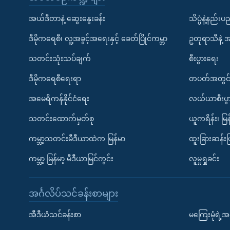
အယ်ဒီတာနဲ့ ဆွေးနွေးခန်း
သိပ္ပံနဲ့နည်း
ဒီမိုကရေစီ၊ လူ့အခွင့်အရေးနှင့် ခေတ်ပြိုင်ကမ္ဘာ
ဥတုရာသီနဲ့ 
သတင်းသုံးသပ်ချက်
စီးပွားရေး
ဒီမိုကရေစီရေးရာ
တပတ်အတွင်
အမေရိကန်နိုင်ငံရေး
လယ်ယာစီးပွ
သတင်းထောက်မှတ်စု
ယူကရိန်း၊ မြန
ကမ္ဘာ့သတင်းမီဒီယာထဲက မြန်မာ
ထူးခြားဆန်း
ကမ္ဘာ့ မြန်မာ့ မီဒီယာမြင်ကွင်း
လူမှုရှုခင်း
အင်္ဂလိပ်သင်ခန်းစာများ
အီဒီယံသင်ခန်းစာ
မကြေးမုံရဲ့အင