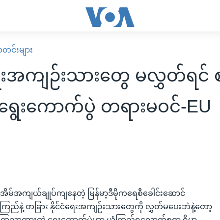
း သတင်းများ
ံရေးအကျဉ်းသားတွေ မလွှတ်ရင် 
 ရွေးကောက်ပွဲ တရားမဝင်-EU
ာ နေအိမ်အကျယ်ချုပ်ကျနေတဲ့ မြန်မာ့ဒီမိုကရေစီခေါင်းဆောင်
ကြည်နဲ့ တခြား နိုင်ငံရေးအကျဉ်းသားတွေကို လွှတ်မပေးဘဲနဲ့တော့
ကြေညာထားတဲ့ ရွေးကောက်ပွဲဟာ ယုံကြည်ရလောက်စရာ ရှိမှာ