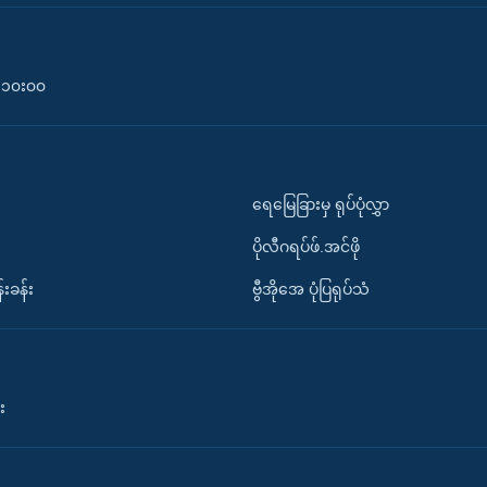
၀-၁၀း၀၀
ရေမြေခြားမှ ရုပ်ပုံလွှာ
ပိုလီဂရပ်ဖ်.အင်ဖို
်းခန်း
ဗွီအိုအေ ပုံပြရုပ်သံ
း