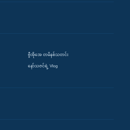
ဗွီအိုအေ တမိနစ်သတင်း
နော်သဇင်ရဲ့ Vlog