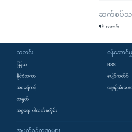
ဆက်စပ်သတင
သတင်း
သတင်း
၀န်ဆောင်မှ
မြန်မာ
RSS
နိုင်ငံတကာ
ပေါ့ဒ်ကတ်စ်
အမေရိကန်
နေ့စဉ်အီးမေ
တရုတ်
အစ္စရေး-ပါလက်စတိုင်း
အပတ်စဉ်ကဏ္ဍများ