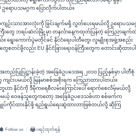
EU ဥရောပသမဂ္ဂက ပြောလိုက်ပါတယ်။
ေးအကျဉ်းသားအားလုံးကို ခြွင်းချက်မရှိ လွှတ်ပေးရမယ်လို့ ဥရောပသမဂ္
န်ကြီးတွေ ဘရပ်ဆဲလ်မြို့မှာ တနင်္လာနေ့ကထုတ်ပြန်တဲ့ ကြေညာချက်ထ
 ရွေးကောက်ပွဲမတိုင်ခင် နိုင်ငံရေးပါတီတွေ၊ လူမျိုးစုအဖွဲ့အစည်း
ပွဲတွေစတင်ဖို့လည်း EU နိုင်ငံခြားရေးဝန်ကြီးတွေက တောင်းဆိုထားပ
အတည်ပြုပြဋ္ဌာန်းခဲ့တဲ့ အခြေခံဥပဒေအရ ၂၀၁၀ ပြည့်နှစ်မှာ ပါတီစုံ
ွေ ကျင်းပမယ်လို့ မြန်မာစစ်အစိုးရက ကြေညာထားပါတယ်။
ွေဟာ နိုင်ငံကို ဒီမိုကရေစီလမ်းကြောင်းပေါ် ရောက်စေလိမ့်မယ်လို့
ေမယ့် ဝေဖန်သူတွေကတော့ အခြေခံဥပဒေသစ်ဟာ စစ်ဖက်က
်ကိုင်ထားနိုင်ဖို့ ရည်ရွယ်ရေးဆွဲထားတာဖြစ်တယ်လို့ ဆိုကြ
Follow us
ပရင့်ထုတ်ရန်