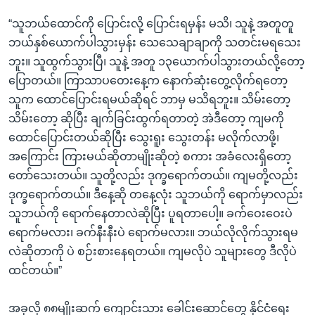
“သူဘယ်ထောင်ကို ပြောင်းလို့ ပြောင်းရမှန်း မသိ၊ သူနဲ့ အတူတူ
ဘယ်နှစ်ယောက်ပါသွားမှန်း သေသေချာချာကို သတင်းမရသေး
ဘူး။ သူထွက်သွားပြီ၊ သူနဲ့ အတူ ၁၃ယောက်ပါသွားတယ်လို့တော့
ပြောတယ်။ ကြာသာပတေးနေ့က နောက်ဆုံးတွေ့လိုက်ရတော့
သူက ထောင်ပြောင်းရမယ်ဆိုရင် ဘာမှ မသိရဘူး။ သိမ်းတော့
သိမ်းတော့ ဆိုပြီး ချက်ခြင်းထွက်ရတာတဲ့ အဲဒီတော့ ကျမကို
ထောင်ပြောင်းတယ်ဆိုပြီး သွေးရူး သွေးတန်း မလိုက်လာဖို့၊
အကြောင်း ကြားမယ်ဆိုတာမျိုးဆိုတဲ့ စကား အခံလေးရှိတော့
တော်သေးတယ်။ သူတို့လည်း ဒုက္ခရောက်တယ်။ ကျမတို့လည်း
ဒုက္ခရောက်တယ်။ ဒီနေ့ဆို တနေ့လုံး သူဘယ်ကို ရောက်မှာလည်း
သူဘယ်ကို ရောက်နေတာလဲဆိုပြီး ပူရတာပေါ့။ ခက်ဝေးဝေးပဲ
ရောက်မလား၊ ခက်နီးနီးပဲ ရောက်မလား။ ဘယ်လိုလိုက်သွားရမ
လဲဆိုတာကို ပဲ စဉ်းစားနေရတယ်။ ကျမလိုပဲ သူများတွေ ဒီလိုပဲ
ထင်တယ်။”
အခုလို ၈၈မျိုးဆက် ကျောင်းသား ခေါင်းဆောင်တွေ နိုင်ငံရေး