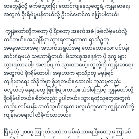
စာတွေ့နိုင်ဖို့ ခက်ခဲသွားပြီး ထောင်ကျနေသူတွေရဲ့ ကျန်းမာရေး
အတွက် စိုးရိမ်ပူပန်တယ်လို့ ဦးဝင်မောင်က ပြောပါတယ်။
“ကျွန်တော်တို့ကတော့ ပိုပြီးတော့ အခက်အခဲ ဖြစ်လိမ့်မယ်လို့
ထင်တယ်။ အခုချိန်မှာ သွားရလာရတာက ရာသီဥတု
အနေအထားအရ၊ အသက်အရွယ်အရ တော်တော်လေး ပင်ပန်း
ဆင်းရဲရမယ့် သဘောရှိတယ်။ မိသားစုအနေနဲ့က ပို ဒုက္ခ များ
သွားရတာပေါ့။ အလုပ်ပျက် သွားတာပေါ့။ သူတို့ကို ကျန်းမာရေး
အတွက်ပဲ စိုးရိမ်တာပါ။ အခုဟာက ရာသီဥတု မမှန်ရင်
ကျန်းမာရေး ထိခိုက်မှာ စိုးရတယ်။ ဆေးဝါး ကုသမှုလည်း
မလွယ်တဲ့ နေရာတွေ ဖြစ်ဖို့များတယ်။ အဲဒါကြောင့် ကျွန်တော်တို့
စိုးရိမ်ပါတယ်။ စိတ်လည်း ပူပါတယ်။ သွားရတဲ့သူတွေအတွက်
လည်း လမ်းပန်း ဆက်သွယ်ရေးက မလွယ်ကူတော့ ကျွန်တော်တို့
ကျန်းမာရေးပါ ထိခိုက်လာတယ်။
ပြီးခဲ့တဲ့ ၂၀၀၇ သြဂုတ်လထဲက ဖမ်းခံထားရပြီးတော့ မကြာခင်