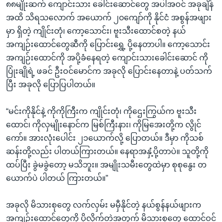
အ
၈၈မျိုးဆက် ကျောင်းသား ခေါင်းဆောင်တွေ အပါအဝင် အခုချိန်
သုတပဒေသာ အင်္ဂလိပ်စာ
ညွန်း
Learning English
အထိ သိရသလောက် အယောက် ၂၀ကျော်ကို နိုင်ငံ အစွန်အဖျား
စာမျက်နှာ
မှာ ရှိတဲ့ ကျိုင်းတုံ၊ ကော့သောင်း၊ ဗူးသီးထောင်စတဲ့ နယ်
သို့
ဗွီအိုအေ လူမှုကွန်ယက်များ
အကျဉ်းထောင်တွေဆီကို ပြောင်းရွှေ့ ပို့နေတာပါ။ ကော့သောင်း
ကျော်
အကျဉ်းထောင်ကို အပို့ခံနေရတဲ့ ကျောင်းသားခေါင်းဆောင် ကို
ကြည့်
ပြုံးချိုရဲ့ ဖခင် ဦးဝင်မောင်က အခုလို ပြောင်းနေတာနဲ့ ပတ်သက်
ရန်
ပြီး အခုလို ပြောပြပါတယ်။
ဘာသာစကားများ
ရှာဖွေ
ရန်
“မင်းကိုနိုင်နဲ့ ကိုကိုကြီးက ကျိုင်းတုံ၊ ကိုဌေးကြွယ်က ဗူးသီး
နေရာ
ထောင်၊ ကိုလှမျိုးနောင်က မြစ်ကြီးနား၊ ကိုမြအေးတို့က လွိုင်
သို့
ကော်။ အားလုံးပေါင်း ၂၁ယောက်လို့ ပြောတယ်။ ဒီမှာ ကိုသစ်
ကျော်
ဆန်းတို့လည်း ပါတယ်ကြားတယ်။ နေရာအနှံ့ပို့တာပဲ။ သူတို့ကို
ရန်
ထပ်ပြီး ခွဲမခွဲတော့ မသိဘူး။ အမျိုးသမီးတွေထဲမှာ စုစုနွေး တ
ယောက်ပဲ ပါတယ် ကြားတယ်။”
အခုလို မိသားစုတွေ လက်လှမ်း မမှီနိုင်တဲ့ နယ်စွန်နယ်ဖျားက
အကျဉ်းထောင်တွေကို ပို့လိုက်တဲ့အတွက် မိသားစုတွေ ထောင်ဝင်