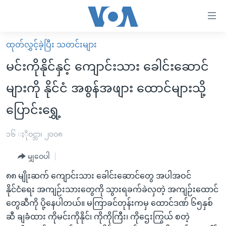
သုံး
ရ
လွယ်ကူ
ထုတ်လွှင့်ခဲ့ပြီး သတင်းများ
မူလစာမျက်နှာ
စေ
မင်းကိုနိုင်နှင့် ကျောင်းသား ခေါင်းဆောင်
မြန်မာ
သည့်
များကို နိုင်ငံ အစွန်အဖျား ထောင်များသို့
ကမ္ဘာ့သတင်းများ
Link
ပြောင်းရွှေ့
ဗွီဒီယို
နိုင်ငံတကာ
များ
သတင်းလွတ်လပ်ခွင့်
အမေရိကန်
ပင်မ
၁၆ ႏိုဝင္ဘာ၊ ၂၀၀၈
ရပ်ဝန်းတခု လမ်းတခု အလွန်
တရုတ်
အကြောင်းအရာ
မျှဝေပါ
သို့
အင်္ဂလိပ်စာလေ့လာမယ်
အစ္စရေး-ပါလက်စတိုင်း
ကျော်
၈၈ မျိုးဆက် ကျောင်းသား ခေါင်းဆောင်တွေ အပါအဝင်
အပတ်စဉ်ကဏ္ဍများ
အမေရိကန်သုံးအီဒီယံ
ကြည့်
နိုင်ငံရေး အကျဉ်းသားတွေကို သွားရခက်ခဲလှတဲ့ အကျဉ်းထောင်
ရေဒီယိုနှင့်ရုပ်သံ အချက်အလက်များ
မကြေးမုံရဲ့ အင်္ဂလိပ်စာ
ရေဒီယို
ရန်
တွေဆီကို ပို့နေပါတယ်။ မကြာခင်တုန်းကမှ ထောင်ဒဏ် ၆၅နှစ်
ပင်မ
ရေဒီယို/တီဗွီအစီအစဉ်
ဆီ ချခံထား ကိုမင်းကိုနိုင်၊ ကိုကိုကြီး၊ ကိုဌေးကြွယ် စတဲ့
ရုပ်ရှင်ထဲက အင်္ဂလိပ်စာ
တီဗွီ