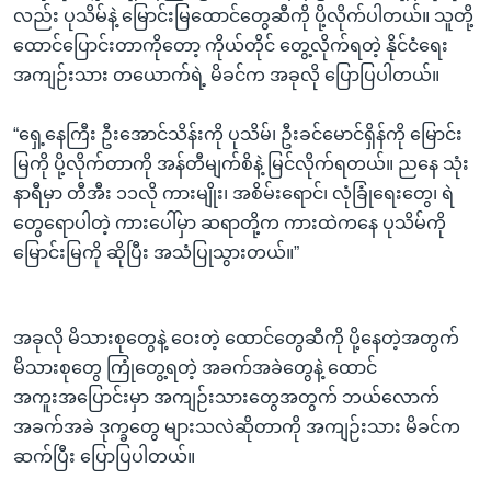
လည်း ပုသိမ်နဲ့ မြောင်းမြထောင်တွေဆီကို ပို့လိုက်ပါတယ်။ သူတို့
ထောင်ပြောင်းတာကိုတော့ ကိုယ်တိုင် တွေ့လိုက်ရတဲ့ နိုင်ငံရေး
အကျဉ်းသား တယောက်ရဲ့ မိခင်က အခုလို ပြောပြပါတယ်။
“ရှေ့နေကြီး ဦးအောင်သိန်းကို ပုသိမ်၊ ဦးခင်မောင်ရှိန်ကို မြောင်း
မြကို ပို့လိုက်တာကို အန်တီမျက်စိနဲ့ မြင်လိုက်ရတယ်။ ညနေ သုံး
နာရီမှာ တီအီး ၁၁လို ကားမျိုး၊ အစိမ်းရောင်၊ လုံခြုံရေးတွေ၊ ရဲ
တွေရောပါတဲ့ ကားပေါ်မှာ ဆရာတို့က ကားထဲကနေ ပုသိမ်ကို
မြောင်းမြကို ဆိုပြီး အသံပြုသွားတယ်။”
အခုလို မိသားစုတွေနဲ့ ဝေးတဲ့ ထောင်တွေဆီကို ပို့နေတဲ့အတွက်
မိသားစုတွေ ကြုံတွေ့ရတဲ့ အခက်အခဲတွေနဲ့ ထောင်
အကူးအပြောင်းမှာ အကျဉ်းသားတွေအတွက် ဘယ်လောက်
အခက်အခဲ ဒုက္ခတွေ များသလဲဆိုတာကို အကျဉ်းသား မိခင်က
ဆက်ပြီး ပြောပြပါတယ်။