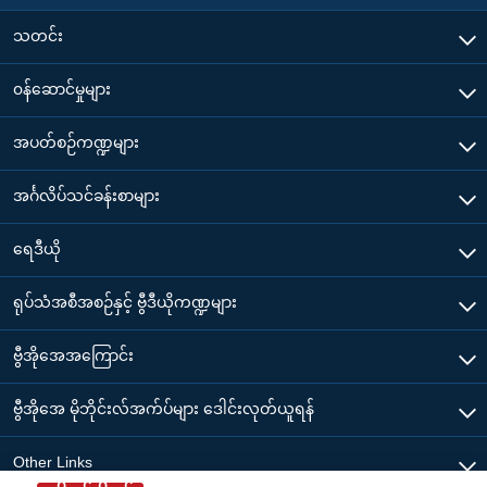
သတင်း
၀န်ဆောင်မှုများ
အပတ်စဉ်ကဏ္ဍများ
အင်္ဂလိပ်သင်ခန်းစာများ
ရေဒီယို
ရုပ်သံအစီအစဉ်နှင့် ဗွီဒီယိုကဏ္ဍများ
ဗွီအိုအေအကြောင်း
ဗွီအိုအေ မိုဘိုင်းလ်အက်ပ်များ ဒေါင်းလုတ်ယူရန်
Other Links