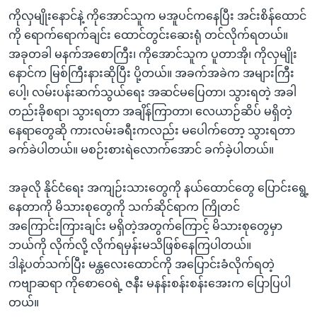
ကိုလှမျိုးနောင်နဲ့ ကိုအောင်သူက မအူပင်ကနေပြီး အင်းစိန်ထောင်
ကို ရောက်ရောက်ချင်း ထောင်တွင်းဆေးရုံ တင်လိုက်ရတယ်။
အခုတခါ မနက်အစောကြီး၊ ကိုအောင်သူက ပူတာအို၊ ကိုလှမျိုး
နောင်က မြစ်ကြီးနားဆိုပြီး ပို့တယ်။ အခက်အခဲက အများကြီး
ပေါ့၊ လမ်းပန်းဆက်သွယ်ရေး အဆင်မပြေတာ၊ သွားရတဲ့ အခါ
တည်းခိုစရာ၊ သွားရတာ အချိန်ကြာတာ၊ လေယာဉ်ဆိပ် မရှိတဲ့
နေရာတွေဆို ကားလမ်းခရီးကလည်း မပေါက်တော့ သွားရတာ
ခက်ခဲပါတယ်။ မစဉ်းစားရဲလောက်အောင် ခက်ခဲ့ပါတယ်။
အခုလို နိုင်ငံရေး အကျဉ်းသားတွေကို နယ်ထောင်တွေ ပြောင်းရွေ့
နေတာကို မိသားစုတွေကို သက်ဆိုင်ရာက ကြိုတင်
အကြောင်းကြားချင်း မရှိတဲ့အတွက်ကြောင့် မိသားစုတွေမှာ
ဘယ်ကို လိုက်လို့ လိုက်ရမှန်းမသိဖြစ်နေကြပါတယ်။
ဒါနဲ့ပတ်သက်ပြီး မန္တလေးထောင်ကို အပြောင်းခံလိုက်ရတဲ့
ကဗျာဆရာ ကိုစောဝေရဲ့ ဇနီး မနန်းစန်းစန်းအေးက ပြောပြပါ
တယ်။