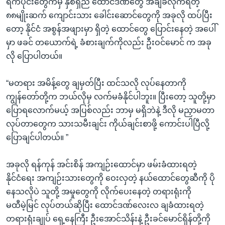
ရက်ပိုင်းတွေကမှ နှစ်ရှည် ထောင်ဒဏ်တွေ အချခံလိုက်ရတဲ့
၈၈မျိုးဆက် ကျောင်းသား ခေါင်းဆောင်တွေကို အခုလို ထပ်ပြီး
တော့ နိုင်ငံ အစွန်အဖျားမှာ ရှိတဲ့ ထောင်တွေ ပြောင်းနေတဲ့ အပေါ်
မှာ ဖခင် တယောက်ရဲ့ ခံစားချက်ကိုလည်း ဦးဝင်မောင် က အခု
လို ပြောပါတယ်။
“မတရား အမိန့်တွေ ချမှတ်ပြီး ထင်သလို လုပ်နေတာကို
ကျွန်တော်တို့က ဘယ်လိုမှ လက်မခံနိုင်ပါဘူး။ ပြီးတော့ သူတို့မှာ
ပြောရလောက်မယ့် အပြစ်လည်း ဘာမှ မရှိဘဲနဲ့ ဒီလို မညှာမတာ
လုပ်တာတွေက သားသမီးချင်း ကိုယ်ချင်းစာဖို့ ကောင်းပါပြီလို့
ပြောချင်ပါတယ်။ ”
အခုလို ရန်ကုန် အင်းစိန် အကျဉ်းထောင်မှာ ဖမ်းခံထားရတဲ့
နိုင်ငံရေး အကျဉ်းသားတွေကို ဝေးလှတဲ့ နယ်ထောင်တွေဆီကို ပို
နေသလိုပဲ သူတို့ အမှုတွေကို လိုက်ပေးနေတဲ့ တရားရုံးကို
မထီမဲ့မြင် လုပ်တယ်ဆိုပြီး ထောင်ဒဏ်လေးလ ချခံထားရတဲ့
တရားရုံးချုပ် ရှေ့နေကြီး ဦးအောင်သိန်းနဲ့ ဦးခင်မောင်ရှိန်တို့ကို