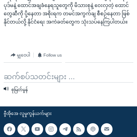
ပုဒ်မနဲ့ ထောင်အချခံနေရသူတွေကို မိသားစုနဲ့ ဝေးလှတဲ့ ထောင်
တွေဆီကို ပို့နေတာ အစိုးရက တမင်အကွက်ချ စီစဉ်နေတာ ဖြစ်
နိုင်တယ်လို့ နိုင်ငံရေး အကဲခတ်တွေက သုံးသပ်နေကြပါတယ်။
မျှဝေပါ
Follow us
ဆက်စပ်သတင်းများ ...
စုမြတ်မွန်
ဗွီအိုအေ လူမှုကွန်ယက်များ