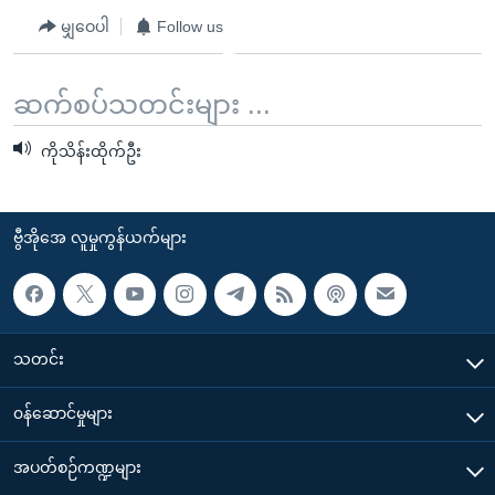
မျှဝေပါ
Follow us
ဆက်စပ်သတင်းများ ...
ကိုသိန်းထိုက်ဦး
ဗွီအိုအေ လူမှုကွန်ယက်များ
သတင်း
၀န်ဆောင်မှုများ
အပတ်စဉ်ကဏ္ဍများ