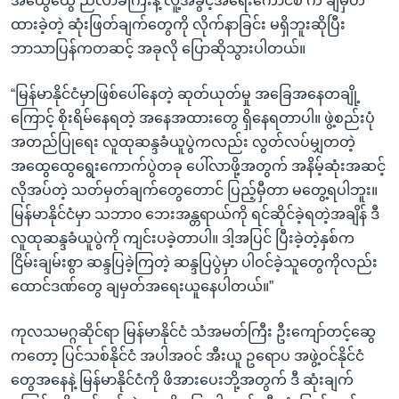
အထွေထွေ ညီလာခံကြီးနဲ့ လူ့အခွင့်အရေးကောင်စီ က ချမှတ်
ထားခဲ့တဲ့ ဆုံးဖြတ်ချက်တွေကို လိုက်နာခြင်း မရှိဘူးဆိုပြီး
ဘာသာပြန်ကတဆင့် အခုလို ပြောဆိုသွားပါတယ်။
“မြန်မာနိုင်ငံမှာဖြစ်ပေါ်နေတဲ့ ဆုတ်ယုတ်မှု အခြေအနေတချို့
ကြောင့် စိုးရိမ်နေရတဲ့ အနေအထားတွေ ရှိနေရတာပါ။ ဖွဲ့စည်းပုံ
အတည်ပြုရေး လူထုဆန္ဒခံယူပွဲကလည်း လွတ်လပ်မျှတတဲ့
အထွေထွေရွေးကောက်ပွဲတခု ပေါ်လာဖို့အတွက် အနိမ့်ဆုံးအဆင့်
လိုအပ်တဲ့ သတ်မှတ်ချက်တွေတောင် ပြည့်မှီတာ မတွေ့ရပါဘူး။
မြန်မာနိုင်ငံမှာ သဘာ၀ ဘေးအန္တရာယ်ကို ရင်ဆိုင်ခဲ့ရတဲ့အချိန် ဒီ
လူထုဆန္ဒခံယူပွဲကို ကျင်းပခဲ့တာပါ။ ဒါ့အပြင် ပြီးခဲ့တဲ့နှစ်က
ငြိမ်းချမ်းစွာ ဆန္ဒပြခဲ့ကြတဲ့ ဆန္ဒပြပွဲမှာ ပါဝင်ခဲ့သူတွေကိုလည်း
ထောင်ဒဏ်တွေ ချမှတ်အရေးယူနေပါတယ်။”
ကုလသမဂ္ဂဆိုင်ရာ မြန်မာနိုင်ငံ သံအမတ်ကြီး ဦးကျော်တင့်ဆွေ
ကတော့ ပြင်သစ်နိုင်ငံ အပါအဝင် အီးယူ ဥရောပ အဖွဲ့ဝင်နိုင်ငံ
တွေအနေနဲ့ မြန်မာနိုင်ငံကို ဖိအားပေးဘို့အတွက် ဒီ ဆုံးချက်