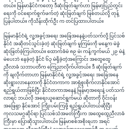
အ
သုတပဒေသာ အင်္ဂလိပ်စာ
တယ်။ မြန်မာနိုင်ငံကတော့ ဒီဆုံးဖြတ်ချက်ဟာ မြန်မာ့ပြည်တွင်း
ညွန်း
Learning English
ရေးကို ဝင်ရောက်စွက်ဖက်တဲ့ ဆုံးဖြတ်ချက် ဖြစ်တယ်လို့ တုန့်
စာမျက်နှာ
ပြန်ပါတယ်။ ကိုသိန်းထိုက်ဦး က တင်ပြထားပါတယ်။
သို့
ဗွီအိုအေ လူမှုကွန်ယက်များ
ကျော်
မြန်မာနိုင်ငံရဲ့ လူ့အခွင့်အရေး အခြေအနေနဲ့ပတ်သက်လို့ ပြင်သစ်
ကြည့်
နိုင်ငံ အဆိုတင်သွင်းခဲ့တဲ့ ဆုံးဖြတ်ချက် မူကြမ်းကို မနေ့က မဲခွဲ
ရန်
ဆုံးဖြတ်ခဲ့ကြပါတယ်။ ထောက်ခံမဲ ၈၉ မဲ၊ ကန့်ကွက်မယ် ၂၉ မဲနဲ့
ဘာသာစကားများ
ရှာဖွေ
မဲပေးဘဲ နေခဲ့တဲ့ နိုင်ငံ ၆၃ မဲရှိခဲ့တဲ့အကြောင်း အထွေထွေ
ရန်
ညီလာခံ သဘာပတိက ကြေညာလိုက်ပါတယ်။ ဒီ ဆုံးဖြတ်ချက်
နေရာ
ကို ချလိုက်တာဟာ မြန်မာနိုင်ငံရဲ့ လူ့အခွင့်အရေး အခြေအနေ
သို့
ဆိုးရွားလာနေတာကို နိုင်ငံတကာက အာရုံစူးစိုက်လာနိုင်အောင်
ကျော်
ရည်ရွယ်တာဖြစ်ပြီး နိုင်ငံတကာအနေနဲ့ မြန်မာ့အရေးနဲ့ ပတ်သက်
ရန်
လာရင် ဘယ်လို အရေးယူဆောင်ရွက်မယ် ဆိုတာကို ဝိုင်းဝန်း
အဖြေရှာ နိုင်အောင် ကြိုးပမ်းကြဖို့ ရည်ရွယ်ပါတယ်ဆိုပြီး
ကုလသမဂ္ဂဆိုင်ရာ ပြင်သစ်သံအမတ်ကြီးက အထွေထွေညီလာခံ
ကြီးမှာ ပြောဆိုသွားပါတယ်။ မြန်မာစစ်အစိုးရဟာ အရင်