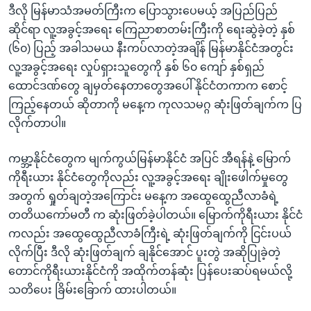
ဒီလို မြန်မာသံအမတ်ကြီးက ပြောသွားပေမယ့် အပြည်ပြည်
ဆိုင်ရာ လူ့အခွင့်အရေး ကြေညာစာတမ်းကြီးကို ရေးဆွဲခဲ့တဲ့ နှစ်
(၆၀) ပြည့် အခါသမယ နီးကပ်လာတဲ့အချိန် မြန်မာနိုင်ငံအတွင်း
လူ့အခွင့်အရေး လှုပ်ရှားသူတွေကို နှစ် ၆၀ ကျော် နှစ်ရှည်
ထောင်ဒဏ်တွေ ချမှတ်နေတာတွေအပေါ် နိုင်ငံတကာက စောင့်
ကြည့်နေတယ် ဆိုတာကို မနေ့က ကုလသမဂ္ဂ ဆုံးဖြတ်ချက်က ပြ
လိုက်တာပါ။
ကမ္ဘာ့နိုင်ငံတွေက မျက်ကွယ်မြန်မာနိုင်ငံ အပြင် အီရန်နဲ့ မြောက်
ကိုရီးယား နိုင်ငံတွေကိုလည်း လူ့အခွင့်အရေး ချိုးဖေါက်မှုတွေ
အတွက် ရှုတ်ချတဲ့အကြောင်း မနေ့က အထွေထွေညီလာခံရဲ့
တတိယကော်မတီ က ဆုံးဖြတ်ခဲ့ပါတယ်။ မြောက်ကိုရီးယား နိုင်ငံ
ကလည်း အထွေထွေညီလာခံကြီးရဲ့ ဆုံးဖြတ်ချက်ကို ငြင်းပယ်
လိုက်ပြီး ဒီလို ဆုံးဖြတ်ချက် ချနိုင်အောင် ပူးတွဲ အဆိုပြုခဲ့တဲ့
တောင်ကိုရီးယားနိုင်ငံကို အထိုက်တန်ဆုံး ပြန်ပေးဆပ်ရမယ်လို့
သတိပေး ခြိမ်းခြောက် ထားပါတယ်။