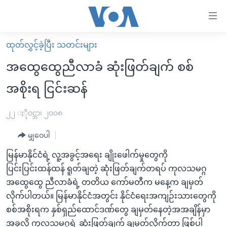
သုံး
ရ
လွယ်ကူ
ထုတ်လွှင့်ခဲ့ပြီး သတင်းများ
မူလစာမျက်နှာ
စေ
အထွေထွေညီလာခံ ဆုံးဖြတ်ချက် စစ်
မြန်မာ
သည့်
အစိုးရ ငြင်းဆန်
ကမ္ဘာ့သတင်းများ
Link
ဗွီဒီယို
နိုင်ငံတကာ
၂၂ ႏိုဝင္ဘာ၊ ၂၀၀၈
များ
သတင်းလွတ်လပ်ခွင့်
အမေရိကန်
ပင်မ
မျှဝေပါ
ရပ်ဝန်းတခု လမ်းတခု အလွန်
တရုတ်
အကြောင်းအရာ
မြန်မာနိုင်ငံရဲ့ လူ့အခွင့်အရေး ချိုးဖေါက်မှုတွေကို
သို့
အင်္ဂလိပ်စာလေ့လာမယ်
အစ္စရေး-ပါလက်စတိုင်း
ပြင်းပြင်းထန်ထန် ရူတ်ချတဲ့ ဆုံးဖြတ်ချက်တရပ် ကုလသမဂ္ဂ
ကျော်
အပတ်စဉ်ကဏ္ဍများ
အမေရိကန်သုံးအီဒီယံ
အထွေထွေ ညီလာခံရဲ့ တတိယ ကော်မတီက မနေ့က ချမှတ်
ကြည့်
လိုက်ပါတယ်။ မြန်မာနိုင်ငံအတွင်း နိုင်ငံရေးအကျဉ်းသားတွေကို
ရေဒီယိုနှင့်ရုပ်သံ အချက်အလက်များ
မကြေးမုံရဲ့ အင်္ဂလိပ်စာ
ရေဒီယို
ရန်
စစ်အစိုးရက နှစ်ရှည်ထောင်ဒဏ်တွေ ချမှတ်နေတဲ့အအချိန်မှာ
ပင်မ
ရေဒီယို/တီဗွီအစီအစဉ်
ရုပ်ရှင်ထဲက အင်္ဂလိပ်စာ
တီဗွီ
အခုလို ကုလသမဂ္ဂရဲ့ ဆုံးဖြတ်ချက် ချမှတ်လိုက်တာ ဖြစ်ပါ