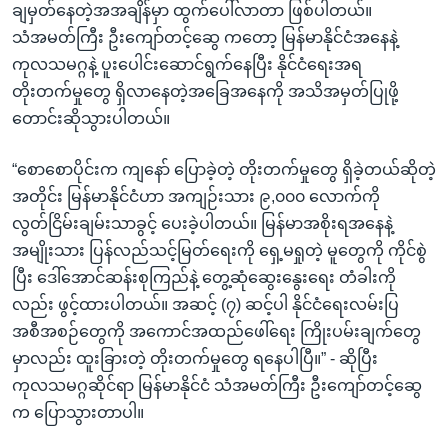
ချမှတ်နေတဲ့အအချိန်မှာ ထွက်ပေါ်လာတာ ဖြစ်ပါတယ်။
သံအမတ်ကြီး ဦးကျော်တင့်ဆွေ ကတော့ မြန်မာနိုင်ငံအနေနဲ့
ကုလသမဂ္ဂနဲ့ ပူးပေါင်းဆောင်ရွက်နေပြီး နိုင်ငံရေးအရ
တိုးတက်မှုတွေ ရှိလာနေတဲ့အခြေအနေကို အသိအမှတ်ပြုဖို့
တောင်းဆိုသွားပါတယ်။
“စောစောပိုင်းက ကျနော် ပြောခဲ့တဲ့ တိုးတက်မှုတွေ ရှိခဲ့တယ်ဆိုတဲ့
အတိုင်း မြန်မာနိုင်ငံဟာ အကျဉ်းသား ၉,၀၀၀ လောက်ကို
လွတ်ငြိမ်းချမ်းသာခွင့် ပေးခဲ့ပါတယ်။ မြန်မာအစိုးရအနေနဲ့
အမျိုးသား ပြန်လည်သင့်မြတ်ရေးကို ရှေ့မရှုတဲ့ မူတွေကို ကိုင်စွဲ
ပြီး ဒေါ်အောင်ဆန်းစုကြည်နဲ့ တွေ့ဆုံဆွေးနွေးရေး တံခါးကို
လည်း ဖွင့်ထားပါတယ်။ အဆင့် (၇) ဆင့်ပါ နိုင်ငံရေးလမ်းပြ
အစီအစဉ်တွေကို အကောင်အထည်ဖေါ်ရေး ကြိုးပမ်းချက်တွေ
မှာလည်း ထူးခြားတဲ့ တိုးတက်မှုတွေ ရနေပါပြီ။” - ဆိုပြီး
ကုလသမဂ္ဂဆိုင်ရာ မြန်မာနိုင်ငံ သံအမတ်ကြီး ဦးကျော်တင့်ဆွေ
က ပြောသွားတာပါ။