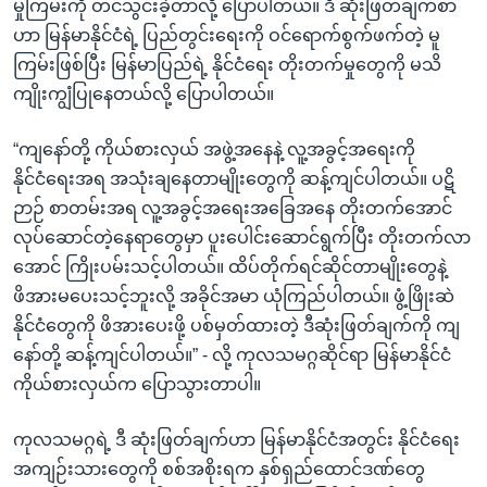
မှုကြမ်းကို တင်သွင်းခဲ့တာလို့ ပြောပါတယ်။ ဒီ ဆုံးဖြတ်ချက်စာ
ဟာ မြန်မာနိုင်ငံရဲ့ ပြည်တွင်းရေးကို ဝင်ရောက်စွက်ဖက်တဲ့ မူ
ကြမ်းဖြစ်ပြီး မြန်မာပြည်ရဲ့ နိုင်ငံရေး တိုးတက်မှုတွေကို မသိ
ကျိုးကျွံပြုနေတယ်လို့ ပြောပါတယ်။
“ကျနော်တို့ ကိုယ်စားလှယ် အဖွဲ့အနေနဲ့ လူ့အခွင့်အရေးကို
နိုင်ငံရေးအရ အသုံးချနေတာမျိုးတွေကို ဆန့်ကျင်ပါတယ်။ ပဋိ
ဉာဉ် စာတမ်းအရ လူ့အခွင့်အရေးအခြေအနေ တိုးတက်အောင်
လုပ်ဆောင်တဲ့နေရာတွေမှာ ပူးပေါင်းဆောင်ရွက်ပြီး တိုးတက်လာ
အောင် ကြိုးပမ်းသင့်ပါတယ်။ ထိပ်တိုက်ရင်ဆိုင်တာမျိုးတွေနဲ့
ဖိအားမပေးသင့်ဘူးလို့ အခိုင်အမာ ယုံကြည်ပါတယ်။ ဖွံ့ဖြိုးဆဲ
နိုင်ငံတွေကို ဖိအားပေးဖို့ ပစ်မှတ်ထားတဲ့ ဒီဆုံးဖြတ်ချက်ကို ကျ
နော်တို့ ဆန့်ကျင်ပါတယ်။” - လို့ ကုလသမဂ္ဂဆိုင်ရာ မြန်မာနိုင်ငံ
ကိုယ်စားလှယ်က ပြောသွားတာပါ။
ကုလသမဂ္ဂရဲ့ ဒီ ဆုံးဖြတ်ချက်ဟာ မြန်မာနိုင်ငံအတွင်း နိုင်ငံရေး
အကျဉ်းသားတွေကို စစ်အစိုးရက နှစ်ရှည်ထောင်ဒဏ်တွေ