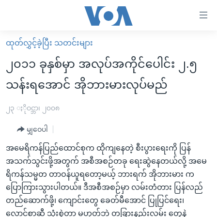
သုံး
ရ
လွယ်ကူ
ထုတ်လွှင့်ခဲ့ပြီး သတင်းများ
မူလစာမျက်နှာ
စေ
၂၀၁၁ ခုနှစ်မှာ အလုပ်အကိုင်ပေါင်း ၂.၅
မြန်မာ
သည့်
သန်းရအောင် အိုဘားမားလုပ်မည်
ကမ္ဘာ့သတင်းများ
Link
ဗွီဒီယို
နိုင်ငံတကာ
၂၃ ႏိုဝင္ဘာ၊ ၂၀၀၈
များ
သတင်းလွတ်လပ်ခွင့်
အမေရိကန်
ပင်မ
မျှဝေပါ
ရပ်ဝန်းတခု လမ်းတခု အလွန်
တရုတ်
အကြောင်းအရာ
အမေရိကန်ပြည်ထောင်စုက ထိုကျနေတဲ့ စီးပွားရေးကို ပြန်
သို့
အင်္ဂလိပ်စာလေ့လာမယ်
အစ္စရေး-ပါလက်စတိုင်း
အသက်သွင်းဖို့အတွက် အစီအစဉ်တခု ရေးဆွဲနေတယ်လို့ အမေ
ကျော်
အပတ်စဉ်ကဏ္ဍများ
အမေရိကန်သုံးအီဒီယံ
ရိကန်သမ္မတ တာဝန်ယူရတော့မယ့် ဘားရက် အိုဘားမား က
ကြည့်
ပြောကြားသွားပါတယ်။ ဒီအစီအစဉ်မှာ လမ်းတံတား ပြန်လည်
ရေဒီယိုနှင့်ရုပ်သံ အချက်အလက်များ
မကြေးမုံရဲ့ အင်္ဂလိပ်စာ
ရေဒီယို
ရန်
တည်ဆောက်ဖို့၊ ကျောင်းတွေ ခေတ်မီအောင် ပြုပြင်ရေး၊
ပင်မ
ရေဒီယို/တီဗွီအစီအစဉ်
ရုပ်ရှင်ထဲက အင်္ဂလိပ်စာ
တီဗွီ
လောင်စာဆီ သုံးစွဲတာ မဟုတ်ဘဲ တခြားနည်းလမ်း တွေနဲ့