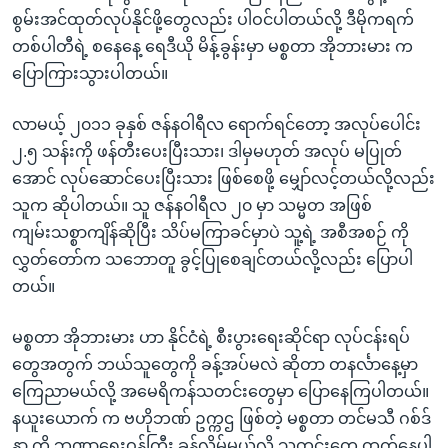
အ
သုတပဒေသာ အင်္ဂလိပ်စာ
စွမ်းအင်ထုတ်လုပ်နိုင်ဖို့တွေလည်း ပါဝင်ပါတယ်လို့ ဒီမိုကရက်
ညွန်း
Learning English
တစ်ပါတီရဲ့ စနေနေ့ ရေဒီယို မိန့်ခွန်းမှာ မစ္စတာ အိုဘားမား က
စာမျက်နှာ
ပြောကြားသွားပါတယ်။
သို့
ဗွီအိုအေ လူမှုကွန်ယက်များ
ကျော်
လာမယ့် ၂၀၁၁ ခုနှစ် ဇန်နဝါရီလ ရောက်ရင်တော့ အလုပ်ပေါင်း
ကြည့်
၂.၅ သန်းကို ဖန်တီးပေးပြီးသား၊ ဒါမှမဟုတ် အလုပ် မပြုတ်
ရန်
အောင် လုပ်ဆောင်ပေးပြီးသား ဖြစ်စေဖို့ မျှော်လင့်တယ်လို့လည်း
ဘာသာစကားများ
ရှာဖွေ
သူက ဆိုပါတယ်။ သူ ဇန်နဝါရီလ ၂၀ မှာ သမ္မတ အဖြစ်
ရန်
ကျမ်းသစ္စာကျိန်ဆိုပြီး သိပ်မကြာခင်မှာပဲ သူ့ရဲ့ အစီအစဉ် ကို
နေရာ
လွှတ်တော်က သဘောတူ ခွင့်ပြုစေချင်တယ်လို့လည်း ပြောပါ
သို့
တယ်။
ကျော်
ရန်
မစ္စတာ အိုဘားမား ဟာ နိုင်ငံရဲ့ စီးပွားရေးဆိုင်ရာ လုပ်ငန်းရပ်
တွေအတွက် ဘယ်သူတွေကို ခန့်အပ်မလဲ ဆိုတာ တနင်္လာနေ့မှာ
ကြေညာမယ်လို့ အမေရိကန်သတင်းတွေမှာ ပြောနေကြပါတယ်။
နယူးယောက် က ဗဟိုဘဏ် ဥက္ကဌ ဖြစ်တဲ့ မစ္စတာ တင်မသီ ဂစ်ဒ်
နာ ကို ဘဏ္ဍာရေးဝန်ကြီး ခန့်လိမ့်မယ်လို့ သတင်းတွေ ထွက်နေပါ