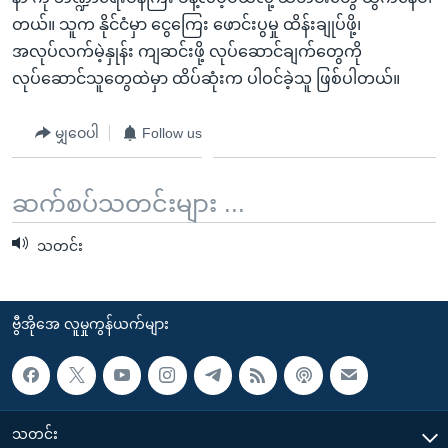
တယ်။ သူက နိုင်ငံမှာ ငွေကြေး ဖောင်းပွမှု ထိန်းချုပ်ဖို့၊
အလုပ်လက်မဲ့နှုန်း ကျဆင်းဖို့ လုပ်ဆောင်ချက်တွေကို
လုပ်ဆောင်သူတွေထဲမှာ ထိပ်ဆုံးက ပါဝင်ခဲ့သူ ဖြစ်ပါတယ်။
မျှဝေပါ
Follow us
ဆက်စပ်သတင်းများ ...
သတင်း
ဗွီအိုအေ လူမှုကွန်ယက်များ
သတင်း