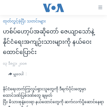
သုံး
ရ
လွယ်ကူ
ထုတ်လွှင့်ခဲ့ပြီး သတင်းများ
မူလစာမျက်နှာ
စေ
ဟစ်ပ်ဟော့ပ်အဆိုတော် ဇေယျာသော်နဲ့
မြန်မာ
သည့်
နိုင်ငံရေးအကျဉ်းသားများကို နယ်ဝေး
ကမ္ဘာ့သတင်းများ
Link
ထောင်ပြောင်း
ဗွီဒီယို
နိုင်ငံတကာ
များ
သတင်းလွတ်လပ်ခွင့်
အမေရိကန်
ပင်မ
၀၃ ဒီဇင္ဘာ၊ ၂၀၀၈
ရပ်ဝန်းတခု လမ်းတခု အလွန်
တရုတ်
အကြောင်းအရာ
မျှဝေပါ
သို့
အင်္ဂလိပ်စာလေ့လာမယ်
အစ္စရေး-ပါလက်စတိုင်း
ကျော်
အပတ်စဉ်ကဏ္ဍများ
အမေရိကန်သုံးအီဒီယံ
ကြည့်
နိုင်ငံရေးတက်ကြွလှုပ်ရှားသူတွေကို ဒီရက်ပိုင်းတွေမှာ
ရေဒီယိုနှင့်ရုပ်သံ အချက်အလက်များ
မကြေးမုံရဲ့ အင်္ဂလိပ်စာ
ရေဒီယို
ရန်
ထောင်ဒဏ်ပြစ်ဒဏ်တွေ ချမှတ်
ပင်မ
ပြီး မိသားစုနဲ့ဝေးရာ နယ်ထောင်တွေကို ဆက်လက်ပို့ဆောင်နေရာ
ရေဒီယို/တီဗွီအစီအစဉ်
ရုပ်ရှင်ထဲက အင်္ဂလိပ်စာ
တီဗွီ