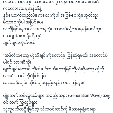
တယောက်တည်း၊ သားလေးက ၇ တန်းကလေးလေး။ အဲဒီ
ကလေးလေးနဲ့ အန်တီနဲ့
နှစ်ယောက်တည်းပဲ။ ကလေးကိုပါ အပြစ်ပေးရုံမဟုတ်ဘူး၊
မိသားစုကိုပါ အပြစ်ပေး
သလိုဖြစ်နေတယ်။ အကုန်လုံး ဘာလုပ်လို့လုပ်ရမှန်းမသိဘူး။
သေချာစုံစမ်းပြီး ဒီညပဲ
ချက်ချင်းလိုက်မယ်။
"အန်တီကတော့ ဟိုသီချင်းကိုတောင်မှ ပြန်ဆိုရမယ်၊ အတောင်ပံ
ပါရင် သားဆီကို၊
ချက်ချင်းတောင် လိုက်ချင်တယ်။ ဘာဖြစ်လို့လဲဆိုတော့ ကိုယ့်
သားပဲ။ ဘယ်လိုပဲဖြစ်ဖြစ်
သားသမီးချင်း ကိုယ်ချင်းနည်းနည်း မစာကြဘူး။"
မျိုးဆက်သစ်လူငယ်များ အစည်းအရုံး (Generation Wave) အဖွဲ့
ဝင် တက်ကြွလှုပ်ရှား
သူလူငယ်တဦးဖြစ်တဲ့ သီဟဝင်းတင်ကို မိသားစုနဲ့ဝေးရာ