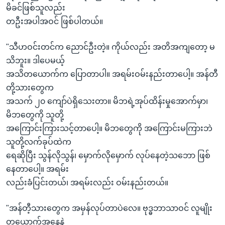
မိခင်ဖြစ်သူလည်း
တဦးအပါအဝင် ဖြစ်ပါတယ်။
"သီဟဝင်းတင်က ညောင်ဦးတဲ့။ ကိုယ်လည်း အတိအကျတော့ မ
သိဘူး။ ဒါပေမယ့်
အသိတယောက်က ပြောတာပါ။ အရမ်းဝမ်းနည်းတာပေါ့။ အန်တီ
တို့သားတွေက
အသက် ၂၀ ကျော်ပဲရှိသေးတာ။ မိဘရဲ့အုပ်ထိန်းမှုအောက်မှာ၊
မိဘတွေကို သူတို့
အကြောင်းကြားသင့်တာပေါ့။ မိဘတွေကို အကြောင်းမကြားဘဲ
သူတို့လက်ခုပ်ထဲက
ရေဆိုပြီး သွန်လိုသွန်၊ မှောက်လိုမှောက် လုပ်နေတဲ့သဘော ဖြစ်
နေတာပေါ့။ အရမ်း
လည်းခံပြင်းတယ်၊ အရမ်းလည်း ဝမ်းနည်းတယ်။
"အန်တီ့သားတွေက အမှန်လုပ်တာပဲလေ။ ဗုဒ္ဓဘာသာဝင် လူမျိုး
တယောက်အနေနဲ့