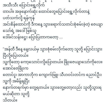
အသီးသီး ပြောင်းရွှေ့လိုက်
တာပါ။ အခုနောက်ဆုံး ထောင်တွေပြောင်းရွှေ့လိုက်တာနဲ့
ပတ်သက်လို့ ရန်ကုန်
အင်းစိန်ထောင်ကို ဒီကနေ့ သွားရောက်သတင်းစုံစမ်းခဲ့တဲ့ ဇေယျာ
သော်ရဲ့ အဒေါ်ဖြစ်သူ
ဒေါ်ခင်သန်းဋ္ဌေး ပြောပြတာကတော့ …
"အန်တီ ဒီနေ့ နေ့လယ်မှ သွားစုံစမ်းလိုက်တော့ သူတို့ ပြောင်းသွား
ပြီလို့ပြောတယ်။
သူ့ကိုတော့ ကော့သောင်းလို့ပြောတယ်။ ဖြိုးဇေယျာသော်ကိုလေ။
အောင်ဇေဖြိုးက
တောင်ငူ၊ အာကာဘိုက ကျောက်ဖြူ၊ သီဟဝင်းတင်က ညောင်ဦး၊
သူ့ကို အမိန့်ချပြီး
နောက်တရက်မှာ တွေ့ရတယ်။ သွားတွေ့တော့လည်း သူတို့သွားရ
မယ်ဆိုတာ သူတို့
သိတယ်။