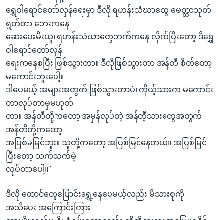
ရွှေဝါရောင်တော်လှန်ရေးမှာ ဒီလို ရဟန်းသံဃာတွေ မေတ္တာသုတ်
ရွတ်တာ ဘေးကနေ
ဆေးပေးမီးယူ၊ ရဟန်းသံဃာတွေဘက်ကနေ လိုက်ပြီးတော့ ဒီရွှေ
ဝါရောင်တော်လှန်
ရေးကနေစပြီး ဖြစ်သွားတာ။ ဒီလိုဖြစ်သွားတာ အန်တီ စိတ်တော့
မကောင်းဘူးပေါ့။
ဒါပေမယ့် အများအတွက် ဖြစ်သွားတာပဲ၊ ကိုယ့်သားက မကောင်း
တာလုပ်တာမှမဟုတ်
တာ။ အန်တီတို့ကတော့ အမှန်လုပ်တဲ့ အန်တီ့သားတွေအတွက်
အန်တီတို့ကတော့
အပြစ်မမြင်ဘူး။ သူတို့ကတော့ အပြစ်မြင်နေတယ်။ အပြစ်မြင်
ပြီးတော့ သက်သက်မဲ့
လုပ်တာပေါ့။"
ဒီလို ထောင်တွေပြောင်းရွှေ့နေပေမယ့်လည်း မိသားစုကို
အသိပေး အကြောင်းကြား