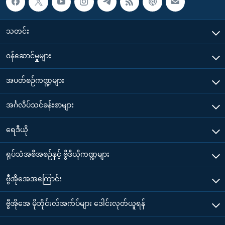
သတင်း
၀န်ဆောင်မှုများ
အပတ်စဉ်ကဏ္ဍများ
အင်္ဂလိပ်သင်ခန်းစာများ
ရေဒီယို
ရုပ်သံအစီအစဉ်နှင့် ဗွီဒီယိုကဏ္ဍများ
ဗွီအိုအေအကြောင်း
ဗွီအိုအေ မိုဘိုင်းလ်အက်ပ်များ ဒေါင်းလုတ်ယူရန်