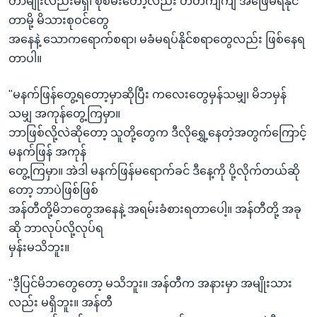
တာမျိုးလည်းမရှိ၊ စုံစမ်းတော့လည်း တိတိကျကျ အဖြေမရနိုင်
တာမို့ မိသားစုဝင်တွေ
အနေနဲ့ သောကရောက်စရာ၊ မခံမရပ်နိုင်စရာတွေလည်း ဖြစ်နေရ
တာပါ။
"မနက်ဖြန်တွေ့ရတော့မှာဆိုပြီး ကလေးတွေမှန်သမျှ၊ မိဘမှန်
သမျှ အကုန်တွေ့ကြမှာ။
ဘာဖြစ်လို့လဲဆိုတော့ သူတို့တွေက ဒီလိုရွှေ့နေတဲ့အတွက်ကြောင့်
မနက်ဖြန် အကုန်
တွေ့ကြမှာ။ အဲဒါ မနက်ဖြန်မရောက်ခင် ဒီနေ့ကို ပို့လိုက်တယ်ဆို
တော့ ဘာပဲဖြစ်ဖြစ်
အန်တီတို့မိဘတွေအနေနဲ့ အရမ်းခံစားရတာပေါ့။ အန်တီတို့ အခု
ဆို ဘာလုပ်လို့လုပ်ရ
မှန်းမသိဘူး။
"ဒီ့ပြင်မိဘတွေတော့ မသိဘူး။ အန်တီက အနားမှာ အမျိုးသား
လည်း မရှိဘူး။ အန်တီ