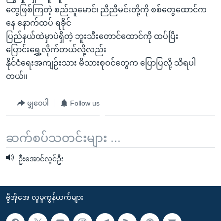
တွေဖြစ်ကြတဲ့ စည်သူမောင်၊ ညီညီမင်းတို့ကို စစ်တွေထောင်က
နေ နောက်ထပ် ရခိုင်
ပြည်နယ်ထဲမှာပဲရှိတဲ့ ဘူးသီးတောင်ထောင်ကို ထပ်ပြီး
ပြောင်းရွှေ့လိုက်တယ်လို့လည်း
နိုင်ငံရေးအကျဉ်းသား မိသားစုဝင်တွေက ပြောပြလို့ သိရပါ
တယ်။
မျှဝေပါ
Follow us
ဆက်စပ်သတင်းများ ...
ဦးအောင်လွင်ဦး
ဗွီအိုအေ လူမှုကွန်ယက်များ