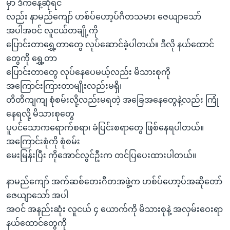
အ
မှာ ဒီကနေ့ဆိုရင်
သုတပဒေသာ အင်္ဂလိပ်စာ
ညွန်း
လည်း နာမည်ကျော် ဟစ်ပ်ဟော့ပ်ဂီတသမား ဇေယျာသော်
Learning English
စာမျက်နှာ
အပါအဝင် လူငယ်တချို့ကို
သို့
ပြောင်းတာရွှေ့တာတွေ လုပ်ဆောင်ခဲ့ပါတယ်။ ဒီလို နယ်ထောင်
ဗွီအိုအေ လူမှုကွန်ယက်များ
ကျော်
တွေကို ရွှေ့တာ
ကြည့်
ပြောင်းတာတွေ လုပ်နေပေမယ့်လည်း မိသားစုကို
ရန်
အကြောင်းကြားတာမျိုးလည်းမရှိ၊
ဘာသာစကားများ
ရှာဖွေ
တိတိကျကျ စုံစမ်းလို့လည်းမရတဲ့ အခြေအနေတွေနဲ့လည်း ကြုံ
ရန်
နေရလို့ မိသားစုတွေ
နေရာ
ပူပင်သောကရောက်စရာ၊ ခံပြင်းစရာတွေ ဖြစ်နေရပါတယ်။
သို့
အကြောင်းစုံကို စုံစမ်း
ကျော်
မေးမြန်းပြီး ကိုအောင်လွင်ဦးက တင်ပြပေးထားပါတယ်။
ရန်
နာမည်ကျော် အက်ဆစ်တေးဂီတအဖွဲ့က ဟစ်ပ်ဟော့ပ်အဆိုတော်
ဇေယျာသော် အပါ
အဝင် အနည်းဆုံး လူငယ် ၄ ယောက်ကို မိသားစုနဲ့ အလှမ်းဝေးရာ
နယ်ထောင်တွေကို