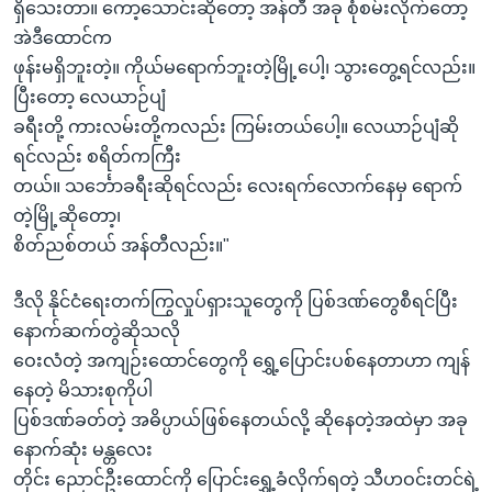
ရှိသေးတာ။ ကော့သောင်းဆိုတော့ အန်တီ အခု စုံစမ်းလိုက်တော့
အဲဒီထောင်က
ဖုန်းမရှိဘူးတဲ့။ ကိုယ်မရောက်ဘူးတဲ့မြို့ပေါ့၊ သွားတွေ့ရင်လည်း။
ပြီးတော့ လေယာဉ်ပျံ
ခရီးတို့ ကားလမ်းတို့ကလည်း ကြမ်းတယ်ပေါ့။ လေယာဉ်ပျံဆို
ရင်လည်း စရိတ်ကကြီး
တယ်။ သင်္ဘောခရီးဆိုရင်လည်း လေးရက်လောက်နေမှ ရောက်
တဲ့မြို့ဆိုတော့၊
စိတ်ညစ်တယ် အန်တီလည်း။"
ဒီလို နိုင်ငံရေးတက်ကြွလှုပ်ရှားသူတွေကို ပြစ်ဒဏ်တွေစီရင်ပြီး
နောက်ဆက်တွဲဆိုသလို
ဝေးလံတဲ့ အကျဉ်းထောင်တွေကို ရွှေ့ပြောင်းပစ်နေတာဟာ ကျန်
နေတဲ့ မိသားစုကိုပါ
ပြစ်ဒဏ်ခတ်တဲ့ အဓိပ္ပာယ်ဖြစ်နေတယ်လို့ ဆိုနေတဲ့အထဲမှာ အခု
နောက်ဆုံး မန္တလေး
တိုင်း ညောင်ဦးထောင်ကို ပြောင်းရွှေ့ခံလိုက်ရတဲ့ သီဟဝင်းတင်ရဲ့