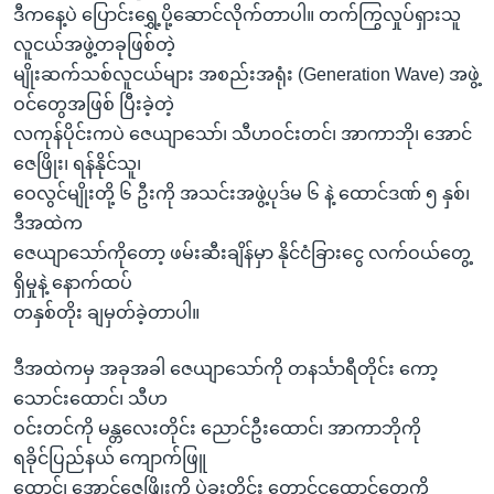
ဒီကနေ့ပဲ ပြောင်းရွှေ့ပို့ဆောင်လိုက်တာပါ။ တက်ကြွလှုပ်ရှားသူ
လူငယ်အဖွဲ့တခုဖြစ်တဲ့
မျိုးဆက်သစ်လူငယ်များ အစည်းအရုံး (Generation Wave) အဖွဲ့
ဝင်တွေအဖြစ် ပြီးခဲ့တဲ့
လကုန်ပိုင်းကပဲ ဇေယျာသော်၊ သီဟဝင်းတင်၊ အာကာဘို၊ အောင်
ဇေဖြိုး၊ ရန်နိုင်သူ၊
ဝေလွင်မျိုးတို့ ၆ ဦးကို အသင်းအဖွဲ့ပုဒ်မ ၆ နဲ့ ထောင်ဒဏ် ၅ နှစ်၊
ဒီအထဲက
ဇေယျာသော်ကိုတော့ ဖမ်းဆီးချိန်မှာ နိုင်ငံခြားငွေ လက်ဝယ်တွေ့
ရှိမှုနဲ့ နောက်ထပ်
တနှစ်တိုး ချမှတ်ခဲ့တာပါ။
ဒီအထဲကမှ အခုအခါ ဇေယျာသော်ကို တနင်္သာရီတိုင်း ကော့
သောင်းထောင်၊ သီဟ
ဝင်းတင်ကို မန္တလေးတိုင်း ညောင်ဦးထောင်၊ အာကာဘိုကို
ရခိုင်ပြည်နယ် ကျောက်ဖြူ
ထောင်၊ အောင်ဇေဖြိုးကို ပဲခူးတိုင်း တောင်ငူထောင်တွေကို