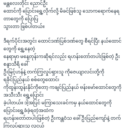
မန္တလေးတိုင်း ညောင်ဦး
ထောင်ကို ပြောင်းရွှေ့လိုက်လို့ မိခင်ဖြစ်သူ သောကရောက်နေရ
တာတွေကို ပြောပြ
သွားတာ ဖြစ်ပါတယ်။
ဒီရက်ပိုင်းအတွင်း ထောင်ဒဏ်ပြစ်ဒဏ်တွေ စီရင်ပြီး နယ်ထောင်
တွေကို ရွှေ့နေတဲ့
နေရာမှာ မနေ့တုန်းကဆိုရင်လည်း ရဟန်းတော်တပါးဖြစ်တဲ့ ဦး
စန္ဒာသီရိ ခေါ်
ဦးမြင့်ဟန်နဲ့ တက်ကြွလှုပ်ရှားသူ ကိုဇေယျာလင်းတို့ကို
ရခိုင်ပြည်နယ် စစ်တွေထောင်၊
ကိုထွန်းထွန်းနိုင်ကိုတော့ ကချင်ပြည်နယ် ဗန်းမော်ထောင်တွေကို
အသီးသီး ရွှေ့ပြောင်း
ခဲ့ပါတယ်။ ဒါ့အပြင် မကြာသေးခင်ကမှ နယ်ထောင်တွေကို
ပြောင်းရွှေ့ခံခဲ့ရတဲ့အထဲက
ရဟန်းတော်တပါးဖြစ်တဲ့ ဦးကန္တဝံသ ခေါ် ဦးပြည်ကျော်နဲ့ တက်
ကြွလှုပ်ရှားသူ လူငယ်