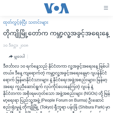
သုံး
ရ
လွယ်ကူ
ထုတ်လွှင့်ခဲ့ပြီး သတင်းများ
မူလစာမျက်နှာ
စေ
တိုကျိုမြို့တော်က ကမ္ဘာ့လူ့အခွင့်အရေးနေ့
မြန်မာ
သည့်
ကမ္ဘာ့သတင်းများ
၁၀ ဒီဇင္ဘာ၊ ၂၀၀၈
Link
ဗွီဒီယို
နိုင်ငံတကာ
မျှဝေပါ
များ
သတင်းလွတ်လပ်ခွင့်
အမေရိကန်
ဒီဇင်္ဘာလ ၁၀ ရက်နေ့သည် နိုင်ငံတကာ လူ့အခွင့်အရေးနေ့ ဖြစ်ပါ
ပင်မ
ရပ်ဝန်းတခု လမ်းတခု အလွန်
တရုတ်
တယ်။ ဒီနေ့ ကျရောက်တဲ့ ကမ္ဘာ့လူ့အခွင့်အရေးနေ့မှာ ဂျပန်နိုင်ငံ
အကြောင်းအရာ
ရောက် မြန်မာနိုင်ငံသားများ နဲ့ နိုင်ငံရေးအဖွဲ့အစည်းများ၊ မြန်မာ့
သို့
အင်္ဂလိပ်စာလေ့လာမယ်
အစ္စရေး-ပါလက်စတိုင်း
အရေး ကူညီဆောင်ရွက် လုပ်ကိုင်ပေးနေကြတဲ့ ဂျပန် နဲ့
ကျော်
အပတ်စဉ်ကဏ္ဍများ
အမေရိကန်သုံးအီဒီယံ
နိုင်ငံတကာ အစိုးရမဟုတ်သော အဖွဲ့အစည်းများ (NGOs) တို့ မြန်
ကြည့်
ရေဒီယိုနှင့်ရုပ်သံ အချက်အလက်များ
မကြေးမုံရဲ့ အင်္ဂလိပ်စာ
ရေဒီယို
မာ့ရေးရာ ပြည်သူ့အဖွဲ့ (People Forum on Burma) ဦးဆောင်
ရန်
စည်းရုံးမှုနဲ့ တိုကျိုမြို့ (Tokyo) ရှီဘူရာ ပန်းခြံ (Shibura Park) မှာ
ပင်မ
ရေဒီယို/တီဗွီအစီအစဉ်
ရုပ်ရှင်ထဲက အင်္ဂလိပ်စာ
တီဗွီ