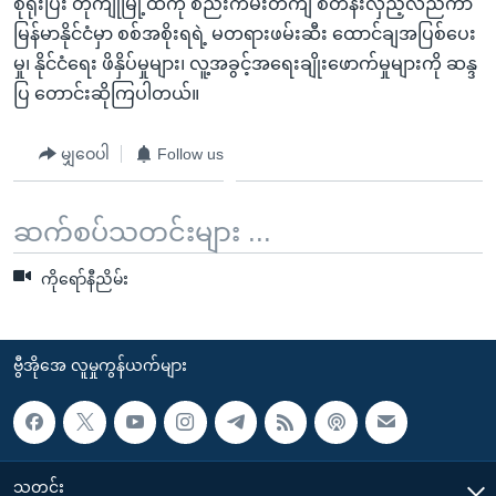
စုရုံးပြီး တိုကျိုမြို့ထဲကို စည်းကမ်းတကျ စီတန်းလှည့်လည်ကာ
အ
သုတပဒေသာ အင်္ဂလိပ်စာ
မြန်မာနိုင်ငံမှာ စစ်အစိုးရရဲ့ မတရားဖမ်းဆီး ထောင်ချအပြစ်ပေး
ညွန်း
Learning English
မှု၊ နိုင်ငံရေး ဖိနှိပ်မှုများ၊ လူ့အခွင့်အရေးချိုးဖောက်မှုများကို ဆန္ဒ
စာမျက်နှာ
ပြ တောင်းဆိုကြပါတယ်။
သို့
ဗွီအိုအေ လူမှုကွန်ယက်များ
ကျော်
မျှဝေပါ
Follow us
ကြည့်
ရန်
ဘာသာစကားများ
ရှာဖွေ
ဆက်စပ်သတင်းများ ...
ရန်
နေရာ
ကိုရော်နီညိမ်း
သို့
ကျော်
ရန်
ဗွီအိုအေ လူမှုကွန်ယက်များ
သတင်း