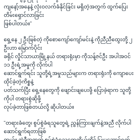
ကျနော့်အနေနဲ့ လုံးဝလက်ခံနိုင်ခြင်း မရှိတဲ့အတွက် ထွက်ပြေး
တိမ်းရှောင်လာခြင်း
ဖြစ်ပါတယ်။"
ရှေ့နေ ၂ ဦးဖြစ်တဲ့ ကိုစောကျော်ကျော်မင်းနဲ့ ကိုညီညီထွေးတို့ ၂
ဦးဟာ မြောက်ပိုင်း
ခရိုင် လှိုင်သာယာမြို့နယ် တရားရုံးမှာ ကိုသန့်ဇင်ဦး အပါအဝင်
၁၁ ဦးရဲ့အမှုကို လိုက်ပါ
ဆောင်ရွက်ရင်း သူတို့ရဲ့အမှုသည်များက တရားရုံးကို ကျောပေး
ထိုင်ခဲ့တဲ့ကိစ္စနဲ့
ပတ်သက်ပြီး ရှေ့နေတွေကို ဖျောင်းဖျပေးဖို့ ပြောခဲ့ရာက သူတို့
ကိုပါ တရားစွဲဆိုဖို့
လုပ်ခဲ့တာဖြစ်တယ်လို့ ဆိုပါတယ်။
"တရားခံတွေ၊ စွပ်စွဲခံရသူတွေရဲ့ ညွှန်ကြားချက်နဲ့အညီ လိုက်ပါ
ဆောင်ရွက်ရတာဖြစ်
တယ်။ အဲဒီအတွက် စွပ်စွဲခံရသူတွေကိုယ်တိုင် ပြုမူဆောင်ရွက်