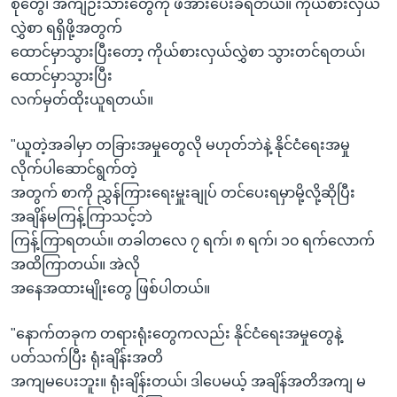
စုတွေ၊ အကျဉ်းသားတွေကို ဖိအားပေးခံရတယ်။ ကိုယ်စားလှယ်
လွှဲစာ ရရှိဖို့အတွက်
ထောင်မှာသွားပြီးတော့ ကိုယ်စားလှယ်လွှဲစာ သွားတင်ရတယ်၊
ထောင်မှာသွားပြီး
လက်မှတ်ထိုးယူရတယ်။
"ယူတဲ့အခါမှာ တခြားအမှုတွေလို မဟုတ်ဘဲနဲ့ နိုင်ငံရေးအမှု
လိုက်ပါဆောင်ရွက်တဲ့
အတွက် စာကို ညွှန်ကြားရေးမှူးချုပ် တင်ပေးရမှာမို့လို့ဆိုပြီး
အချိန်မကြန့်ကြာသင့်ဘဲ
ကြန့်ကြာရတယ်။ တခါတလေ ၇ ရက်၊ ၈ ရက်၊ ၁၀ ရက်လောက်
အထိကြာတယ်။ အဲလို
အနေအထားမျိုးတွေ ဖြစ်ပါတယ်။
"နောက်တခုက တရားရုံးတွေကလည်း နိုင်ငံရေးအမှုတွေနဲ့
ပတ်သက်ပြီး ရုံးချိန်းအတိ
အကျမပေးဘူး။ ရုံးချိန်းတယ်၊ ဒါပေမယ့် အချိန်အတိအကျ မ