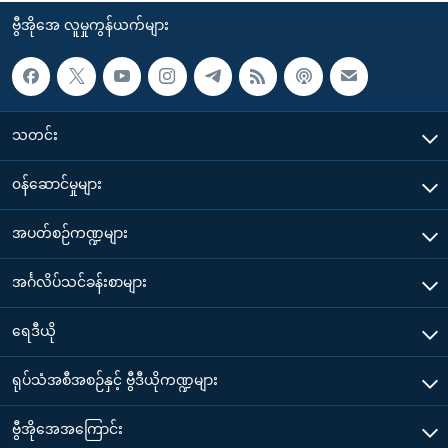
ဗွီအိုအေ လူမှုကွန်ယက်များ
သတင်း
၀န်ဆောင်မှုများ
အပတ်စဉ်ကဏ္ဍများ
အင်္ဂလိပ်သင်ခန်းစာများ
ရေဒီယို
ရုပ်သံအစီအစဉ်နှင့် ဗွီဒီယိုကဏ္ဍများ
ဗွီအိုအေအကြောင်း