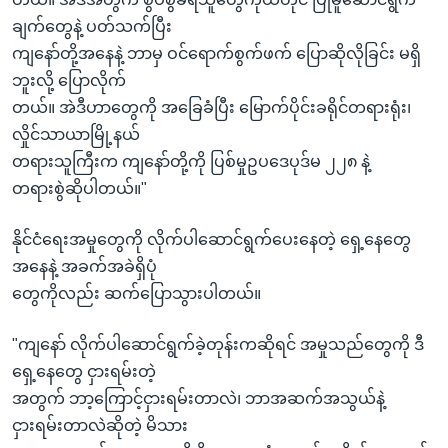
ချက်တွေနဲ့ ပတ်သက်ပြီး
ကျနော်တို့အနေနဲ့ ဘာမှ ဝင်ရောက်စွက်ဖက် ပြောဆိုလိုခြင်း မရှိ
ဘူးလို့ ပြောလိုက်
တယ်။ အဲဒီဟာတွေကို အခြေခံပြီး မြောက်ပိုင်းခရိုင်တရားရုံး၊
လှိုင်သာယာမြို့နယ်
တရားသူကြီးက ကျနော်တို့ကို ပြစ်မှုဥပဒေပုဒ်မ ၂၂၈ နဲ့
တရားစွဲဆိုပါတယ်။"
နိုင်ငံရေးအမှုတွေကို လိုက်ပါဆောင်ရွက်ပေးနေတဲ့ ရှေ့နေတွေ
အနေနဲ့ အခက်အခဲရှိပုံ
တွေကိုလည်း ဆက်ပြောသွားပါတယ်။
"ကျနော် လိုက်ပါဆောင်ရွက်ခဲ့တုန်းကဆိုရင် အမှုသည်တွေကို ဒီ
ရှေ့နေတွေ ငှားရမ်းတဲ့
အတွက် ဘာ့ကြောင့်ငှားရမ်းတာလဲ၊ ဘာအဆက်အသွယ်နဲ့
ငှားရမ်းတာလဲဆိုတဲ့ မိသား