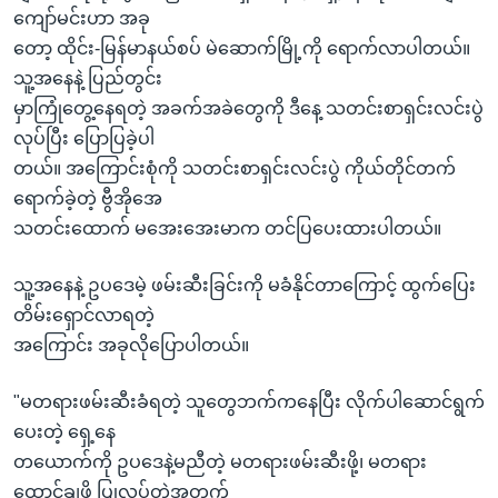
အ
ကျော်မင်းဟာ အခု
သုတပဒေသာ အင်္ဂလိပ်စာ
ညွန်း
Learning English
တော့ ထိုင်း-မြန်မာနယ်စပ် မဲဆောက်မြို့ကို ရောက်လာပါတယ်။
စာမျက်နှာ
သူ့အနေနဲ့ ပြည်တွင်း
သို့
ဗွီအိုအေ လူမှုကွန်ယက်များ
မှာကြုံတွေ့နေရတဲ့ အခက်အခဲတွေကို ဒီနေ့ သတင်းစာရှင်းလင်းပွဲ
ကျော်
လုပ်ပြီး ပြောပြခဲ့ပါ
ကြည့်
တယ်။ အကြောင်းစုံကို သတင်းစာရှင်းလင်းပွဲ ကိုယ်တိုင်တက်
ရန်
ရောက်ခဲ့တဲ့ ဗွီအိုအေ
ဘာသာစကားများ
ရှာဖွေ
သတင်းထောက် မအေးအေးမာက တင်ပြပေးထားပါတယ်။
ရန်
နေရာ
သူ့အနေနဲ့ ဥပဒေမဲ့ ဖမ်းဆီးခြင်းကို မခံနိုင်တာကြောင့် ထွက်ပြေး
သို့
တိမ်းရှောင်လာရတဲ့
ကျော်
အကြောင်း အခုလိုပြောပါတယ်။
ရန်
"မတရားဖမ်းဆီးခံရတဲ့ သူတွေဘက်ကနေပြီး လိုက်ပါဆောင်ရွက်
ပေးတဲ့ ရှေ့နေ
တယောက်ကို ဥပဒေနဲ့မညီတဲ့ မတရားဖမ်းဆီးဖို့၊ မတရား
ထောင်ချဖို့ ပြုလုပ်တဲ့အတွက်