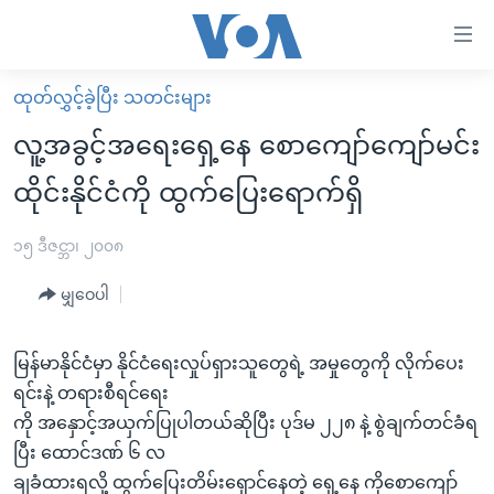
သုံး
ရ
လွယ်ကူ
ထုတ်လွှင့်ခဲ့ပြီး သတင်းများ
မူလစာမျက်နှာ
စေ
လူ့အခွင့်အရေးရှေ့နေ စောကျော်ကျော်မင်း
မြန်မာ
သည့်
ထိုင်းနိုင်ငံကို ထွက်ပြေးရောက်ရှိ
ကမ္ဘာ့သတင်းများ
Link
ဗွီဒီယို
နိုင်ငံတကာ
၁၅ ဒီဇင္ဘာ၊ ၂၀၀၈
များ
သတင်းလွတ်လပ်ခွင့်
အမေရိကန်
ပင်မ
မျှဝေပါ
ရပ်ဝန်းတခု လမ်းတခု အလွန်
တရုတ်
အကြောင်းအရာ
သို့
အင်္ဂလိပ်စာလေ့လာမယ်
အစ္စရေး-ပါလက်စတိုင်း
မြန်မာနိုင်ငံမှာ နိုင်ငံရေးလှုပ်ရှားသူတွေရဲ့ အမှုတွေကို လိုက်ပေး
ကျော်
ရင်းနဲ့ တရားစီရင်ရေး
အပတ်စဉ်ကဏ္ဍများ
အမေရိကန်သုံးအီဒီယံ
ကြည့်
ကို အနှောင့်အယှက်ပြုပါတယ်ဆိုပြီး ပုဒ်မ ၂၂၈ နဲ့ စွဲချက်တင်ခံရ
ရေဒီယိုနှင့်ရုပ်သံ အချက်အလက်များ
မကြေးမုံရဲ့ အင်္ဂလိပ်စာ
ရေဒီယို
ရန်
ပြီး ထောင်ဒဏ် ၆ လ
ပင်မ
ရေဒီယို/တီဗွီအစီအစဉ်
ရုပ်ရှင်ထဲက အင်္ဂလိပ်စာ
တီဗွီ
ချခံထားရလို့ ထွက်ပြေးတိမ်းရှောင်နေတဲ့ ရှေ့နေ ကိုစောကျော်