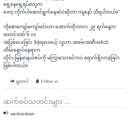
ရှေ့နေရှေ့ရပ်တွေက
တော့ လိုက်ပါဆောင်ရွက်နေဆဲပဲဆိုတာ ကျနော် သိရပါတယ်။"
ကိုစောကျော်ကျော်မင်းဟာ အောက်တိုဘာလ ၂၉ ရက်နေ့က
ထောင်ဒဏ် ၆ လ
အပြစ်ပေးခြင်း ခံခဲ့ရပေမယ့် သူဟာ အဖမ်းအဆီးမခံဘဲ
တိမ်းရှောင်နေရာက
ထိုင်း-မြန်မာနယ်စပ်ကို မကြာသေးခင်ကပဲ ရောက်ရှိလာခဲ့ခြင်း
ဖြစ်ပါတယ်။
မျှဝေပါ
Follow us
ဆက်စပ်သတင်းများ ...
မအေးအေးမာ