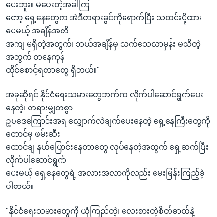
ပေးဘူး။ မပေးတဲ့အခါကြ
တော့ ရှေ့နေတွေက အဲဒီတရားခွင်ကိုရောက်ပြီး သတင်းပို့ထား
ပေမယ့် အချိန်အတိ
အကျ မရှိတဲ့အတွက်၊ ဘယ်အချိန်မှ သက်သေလာမှန်း မသိတဲ့
အတွက် တနေကုန်
ထိုင်စောင့်ရတာတွေ ရှိတယ်။"
အခုဆိုရင် နိုင်ငံရေးသမားတွေဘက်က လိုက်ပါဆောင်ရွက်ပေး
နေတဲ့၊ တရားမျှတစွာ
ဥပဒေကြောင်းအရ လျှောက်လဲချက်ပေးနေတဲ့ ရှေ့နေကြီးတွေကို
တောင်မှ ဖမ်းဆီး
ထောင်ချ နယ်ပြောင်းနေတာတွေ လုပ်နေတဲ့အတွက် ရှေ့ဆက်ပြီး
လိုက်ပါဆောင်ရွက်
ပေးမယ့် ရှေ့နေတွေရဲ့ အလားအလာကိုလည်း မေးမြန်းကြည့်ခဲ့
ပါတယ်။
"နိုင်ငံရေးသမားတွေကို ယုံကြည်တဲ့၊ လေးစားတဲ့စိတ်ဓာတ်နဲ့