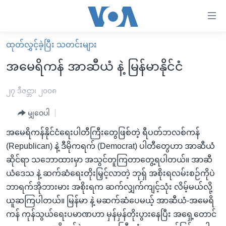
သုံး
ရ
လွယ်ကူ
ထုတ်လွှင့်ခဲ့ပြီး သတင်းများ
မူလစာမျက်နှာ
စေ
အမေရိကန် အာဆီယံ နဲ့ မြန်မာနိုင်ငံ
မြန်မာ
သည့်
ကမ္ဘာ့သတင်းများ
၂၇ ဒီဇင္ဘာ၊ ၂၀၀၈
Link
ဗွီဒီယို
နိုင်ငံတကာ
မျှဝေပါ
များ
သတင်းလွတ်လပ်ခွင့်
အမေရိကန်
အမေရိကန်နိုင်ငံရေးပါတီကြီးတွေဖြစ်တဲ့ ရီပတ်ဘလစ်ကန်
ပင်မ
ရပ်ဝန်းတခု လမ်းတခု အလွန်
တရုတ်
(Republican) နဲ့ ဒီမိုကရက် (Democrat) ပါတီတွေဟာ အာဆီယံ
အကြောင်းအရာ
ဆိုင်ရာ သဘောထားမှာ အသွင်တူကြတာတွေ့ရပါတယ်။ အာဆီ
သို့
အင်္ဂလိပ်စာလေ့လာမယ်
အစ္စရေး-ပါလက်စတိုင်း
ယံဒေသ နဲ့ ဆက်ဆံရေးတိုးမြှင့်လာတဲ့ ဘုရှ် အစိုးရလမ်းစဉ်ကိုပဲ
ကျော်
အပတ်စဉ်ကဏ္ဍများ
အမေရိကန်သုံးအီဒီယံ
ဘာရက်အိုဘားမား အစိုးရက ဆက်လျှက်ကျင့်သုံး လိမ့်မယ်လို့
ကြည့်
ရေဒီယိုနှင့်ရုပ်သံ အချက်အလက်များ
မကြေးမုံရဲ့ အင်္ဂလိပ်စာ
ရေဒီယို
ယူဆကြပါတယ်။ မြန်မာ နဲ့ မဆက်ဆံပေမယ့် အာဆီယံ-အမေရိ
ရန်
ကန် ကုန်သွယ်ရေးပမာဏဟာ မှန်မှန်တိုးပွားနေပြီး အရှေ့တောင်
ပင်မ
ရေဒီယို/တီဗွီအစီအစဉ်
ရုပ်ရှင်ထဲက အင်္ဂလိပ်စာ
တီဗွီ