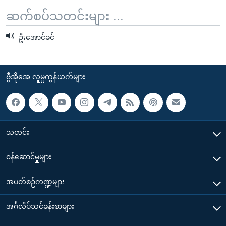
ဆက်စပ်သတင်းများ ...
ဦးအောင်ခင်
ဗွီအိုအေ လူမှုကွန်ယက်များ
သတင်း
၀န်ဆောင်မှုများ
အပတ်စဉ်ကဏ္ဍများ
အင်္ဂလိပ်သင်ခန်းစာများ