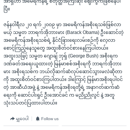
အာရှဟာ အမေရိကန်ရဲ့ စတုတ္ထအကြီးဆုံး ဈေးကွက်ဖြစ်နေပါ
အ
သုတပဒေသာ အင်္ဂလိပ်စာ
ပြီ။
ညွန်း
Learning English
စာမျက်နှာ
ဇန်နဝါရီလ ၂၀ ရက် ၂၀၀၉ မှာ အမေရိကန်အစိုးရသစ်ဖြစ်လာ
သို့
ဗွီအိုအေ လူမှုကွန်ယက်များ
မယ့် သမ္မတ ဘာရက်အိုဘားမား (Barack Obama) ဦးဆောင်တဲ့
ကျော်
အမေရိကန်အစိုးရသစ်ရဲ့ နိုင်ငံခြားရေးလမ်းစဉ်ကို လေ့လာ
ကြည့်
စောင့်ကြည့်နေသူတွေ အထူးစိတ်ဝင်စားနေကြပါတယ်။
ရန်
ဘာသာစကားများ
အထူးသဖြင့် သမ္မတ ဂျောချ် ဘုရှ် (George Bush) အစိုးရက
ရှာဖွေ
ဒဏ်ခတ်အရေးယူထားတဲ့ မြန်မာစစ်အစိုးရကို ဘာရက်အိုဘား
ရန်
မား အစိုးရသစ်က ဘယ်လိုဆက်ဆံလုပ်ဆောင်သွားမလဲဆိုတာ
နေရာ
ကို အထူးစိတ်ဝင်စားကြပါတယ်။ ဒါကြောင့် မြန်မာအစိုးရပါဝင်
သို့
တဲ့ အာဆီယံအဖွဲ့ နဲ့ အမေရိကန်အစိုးရတို့ရဲ့ အနာဂတ်ဆက်ဆံ
ကျော်
ရေးကို ဆောင်ပါးရှင် ဦးအောင်ခင် က မညိုညိုလွင် နဲ့ အတူ
ရန်
သုံးသပ်တင်ပြထားပါတယ်။
မျှဝေပါ
Follow us