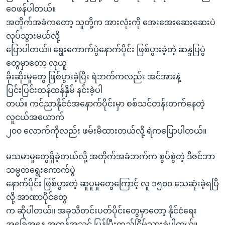
ဝေဖန်ပါတယ်။
အတိုက်အခံကတော့ သူတို့က အားလုံးကို အေးအေးဆေးဆေးပဲ
လုပ်သွားမယ်လို့
ပြောပါတယ်။ ရွေးကောက်ပွဲနောက်ပိုင်း ဖြစ်ပွားခဲ့တဲ့ ဆန္ဒပြပွဲ
တွေမှာတော့ လုယူ
ခိုးဆိုးမှုတွေ ဖြစ်ပွားခဲ့ပြီး ရဲဘက်ကလည်း အင်အားနဲ့
ပြင်းပြင်းထန်ထန်နှိမ် နင်းခဲ့ပါ
တယ်။ ကင်ညာနိုင်ငံအနောက်ပိုင်းမှာ စစ်သင်တန်းတက်နေတဲ့
လူငယ်အယောက်
၂၀၀ လောက်ကိုလည်း ဖမ်းမိထားတယ်လို့ ရဲကပြောပါတယ်။
မသမာမှုတွေရှိခဲ့တယ်လို့ အတိုက်အခံဘက်က စွပ်စွဲတဲ့ ဒီဇင်ဘာ
သမ္မတရွေးကောက်ပွဲ
နောက်ပိုင်း ဖြစ်ပွားတဲ့ ဆူပူမှုတွေကြောင့် လူ ၁၅၀၀ သေဆုံးခဲ့ရပြီ
လို့ အာဏာပိုင်တွေ
က ဆိုပါတယ်။ အခုသီတင်းပတ်ပိုင်းတွေမှာတော့ နိုင်ငံရေး
အခြေအနေ အတန်အသင့် ပြန်ပြီးတည်ငြိမ်သွားခဲ့ပါတယ်။