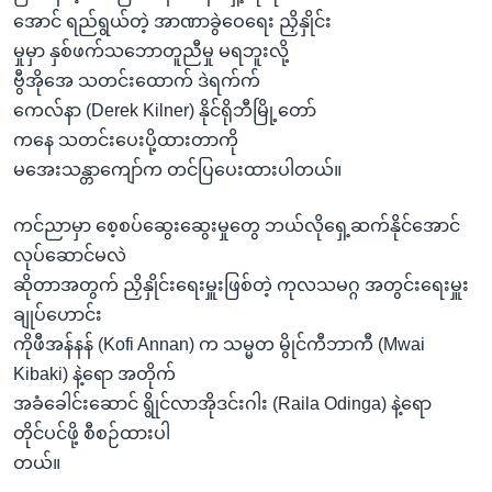
အ
သုတပဒေသာ အင်္ဂလိပ်စာ
အောင် ရည်ရွယ်တဲ့ အာဏာခွဲဝေရေး ညှိနှိုင်း
ညွန်း
Learning English
မှုမှာ နှစ်ဖက်သဘောတူညီမှု မရဘူးလို့
စာမျက်နှာ
ဗွီအိုအေ သတင်းထောက် ဒဲရက်က်
သို့
ဗွီအိုအေ လူမှုကွန်ယက်များ
ကေလ်နာ (Derek Kilner) နိုင်ရိုဘီမြို့တော်
ကျော်
ကနေ သတင်းပေးပို့ထားတာကို
ကြည့်
မအေးသန္တာကျော်က တင်ပြပေးထားပါတယ်။
ရန်
ဘာသာစကားများ
ရှာဖွေ
ကင်ညာမှာ စေ့စပ်ဆွေးဆွေးမှုတွေ ဘယ်လိုရှေ့ဆက်နိုင်အောင်
ရန်
လုပ်ဆောင်မလဲ
နေရာ
ဆိုတာအတွက် ညှိနှိုင်းရေးမှူးဖြစ်တဲ့ ကုလသမဂ္ဂ အတွင်းရေးမှူး
သို့
ချုပ်ဟောင်း
ကျော်
ကိုဖီအန်နန် (Kofi Annan) က သမ္မတ မွိုင်ကီဘာကီ (Mwai
ရန်
Kibaki) နဲ့ရော အတိုက်
အခံခေါင်းဆောင် ရွိုင်လာအိုဒင်းဂါး (Raila Odinga) နဲ့ရော
တိုင်ပင်ဖို့ စီစဉ်ထားပါ
တယ်။