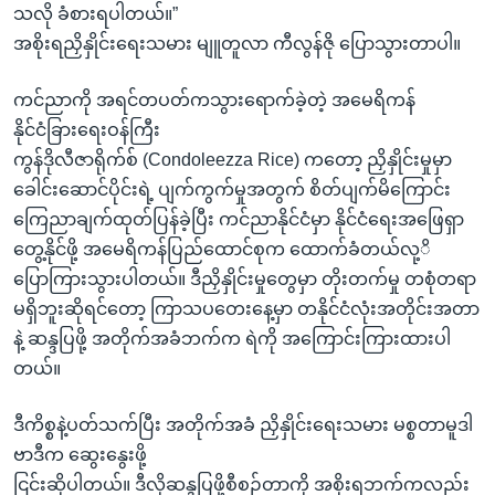
သလို ခံစားရပါတယ်။”
အစိုးရညှိနှိုင်းရေးသမား မျူတူလာ ကီလွန်ဇို ပြောသွားတာပါ။
ကင်ညာကို အရင်တပတ်ကသွားရောက်ခဲ့တဲ့ အမေရိကန်
နိုင်ငံခြားရေးဝန်ကြီး
ကွန်ဒိုလီဇာရိုက်စ် (Condoleezza Rice) ကတော့ ညှိနှိုင်းမှုမှာ
ခေါင်းဆောင်ပိုင်းရဲ့ ပျက်ကွက်မှုအတွက် စိတ်ပျက်မိကြောင်း
ကြေညာချက်ထုတ်ပြန်ခဲ့ပြီး ကင်ညာနိုင်ငံမှာ နိုင်ငံရေးအဖြေရှာ
တွေ့နိုင်ဖို့ အမေရိကန်ပြည်ထောင်စုက ထောက်ခံတယ်လု့ိ
ပြောကြားသွားပါတယ်။ ဒီညှိနှိုင်းမှုတွေမှာ တိုးတက်မှု တစုံတရာ
မရှိဘူးဆိုရင်တော့ ကြာသပတေးနေ့မှာ တနိုင်ငံလုံးအတိုင်းအတာ
နဲ့ ဆန္ဒပြဖို့ အတိုက်အခံဘက်က ရဲကို အကြောင်းကြားထားပါ
တယ်။
ဒီကိစ္စနဲ့ပတ်သက်ပြီး အတိုက်အခံ ညှိနှိုင်းရေးသမား မစ္စတာမူဒါ
ဗာဒီက ဆွေးနွေးဖို့
ငြင်းဆိုပါတယ်။ ဒီလိုဆန္ဒပြဖို့စီစဉ်တာကို အစိုးရဘက်ကလည်း