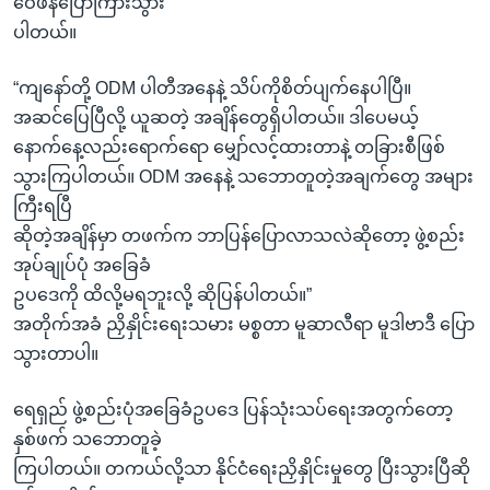
ဝေဖန်ပြောကြားသွား
ပါတယ်။
“ကျနော်တို့ ODM ပါတီအနေနဲ့ သိပ်ကိုစိတ်ပျက်နေပါပြီ။
အဆင်ပြေပြီလို့ ယူဆတဲ့ အချိန်တွေရှိပါတယ်။ ဒါပေမယ့်
နောက်နေ့လည်းရောက်ရော မျှော်လင့်ထားတာနဲ့ တခြားစီဖြစ်
သွားကြပါတယ်။ ODM အနေနဲ့ သဘောတူတဲ့အချက်တွေ အများ
ကြီးရပြီ
ဆိုတဲ့အချိန်မှာ တဖက်က ဘာပြန်ပြောလာသလဲဆိုတော့ ဖွဲ့စည်း
အုပ်ချုပ်ပုံ အခြေခံ
ဥပဒေကို ထိလို့မရဘူးလို့ ဆိုပြန်ပါတယ်။”
အတိုက်အခံ ညှိနှိုင်းရေးသမား မစ္စတာ မူဆာလီရာ မူဒါဗာဒီ ပြော
သွားတာပါ။
ရေရှည် ဖွဲ့စည်းပုံအခြေခံဥပဒေ ပြန်သုံးသပ်ရေးအတွက်တော့
နှစ်ဖက် သဘောတူခဲ့
ကြပါတယ်။ တကယ်လို့သာ နိုင်ငံရေးညှိနှိုင်းမှုတွေ ပြီးသွားပြီဆို