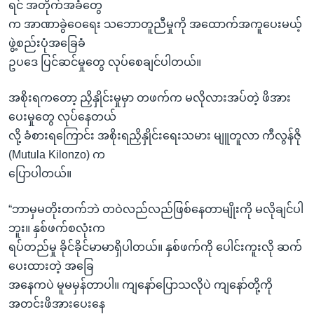
ရင် အတိုက်အခံတွေ
က အာဏာခွဲဝေရေး သဘောတူညီမှုကို အထောက်အကူပေးမယ့်
ဖွဲ့စည်းပုံအခြေခံ
ဥပဒေ ပြင်ဆင်မှုတွေ လုပ်စေချင်ပါတယ်။
အစိုးရကတော့ ညှိနှိုင်းမှုမှာ တဖက်က မလိုလားအပ်တဲ့ ဖိအား
ပေးမှုတွေ လုပ်နေတယ်
လို့ ခံစားရကြောင်း အစိုးရညှိနှိုင်းရေးသမား မျူတူလာ ကီလွန်ဇို
(Mutula Kilonzo) က
ပြောပါတယ်။
“ဘာမှမတိုးတက်ဘဲ တဝဲလည်လည်ဖြစ်နေတာမျိုးကို မလိုချင်ပါ
ဘူး။ နှစ်ဖက်စလုံးက
ရပ်တည်မှု ခိုင်ခိုင်မာမာရှိပါတယ်။ နှစ်ဖက်ကို ပေါင်းကူးလို ဆက်
ပေးထားတဲ့ အခြေ
အနေကပဲ မူမမှန်တာပါ။ ကျနော်ပြောသလိုပဲ ကျနော်တို့ကို
အတင်းဖိအားပေးနေ