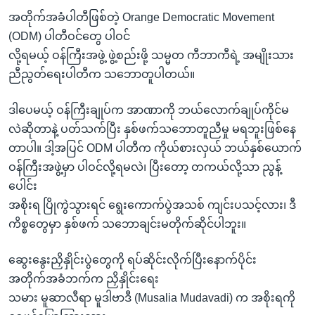
အတိုက်အခံပါတီဖြစ်တဲ့ Orange Democratic Movement
(ODM) ပါတီဝင်တွေ ပါဝင်
လို့ရမယ့် ဝန်ကြီးအဖွဲ့ ဖွဲ့စည်းဖို့ သမ္မတ ကီဘာကီရဲ့ အမျိုးသား
ညီညွတ်ရေးပါတီက သဘောတူပါတယ်။
ဒါပေမယ့် ဝန်ကြီးချုပ်က အာဏာကို ဘယ်လောက်ချုပ်ကိုင်မ
လဲဆိုတာနဲ့ ပတ်သက်ပြီး နှစ်ဖက်သဘောတူညီမှု မရဘူးဖြစ်နေ
တာပါ။ ဒါ့အပြင် ODM ပါတီက ကိုယ်စားလှယ် ဘယ်နှစ်ယောက်
ဝန်ကြီးအဖွဲ့မှာ ပါဝင်လို့ရမလဲ၊ ပြီးတော့ တကယ်လို့သာ ညွန့်
ပေါင်း
အစိုးရ ပြိုကွဲသွားရင် ရွေးကောက်ပွဲအသစ် ကျင်းပသင့်လား၊ ဒီ
ကိစ္စတွေမှာ နှစ်ဖက် သဘောချင်းမတိုက်ဆိုင်ပါဘူး။
ဆွေးနွေးညှိနှိုင်းပွဲတွေကို ရပ်ဆိုင်းလိုက်ပြီးနောက်ပိုင်း
အတိုက်အခံဘက်က ညှိနှိုင်းရေး
သမား မူဆာလီရာ မူဒါဗာဒီ (Musalia Mudavadi) က အစိုးရကို