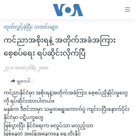
သုံး
ရ
လွယ်ကူ
ထုတ်လွှင့်ခဲ့ပြီး သတင်းများ
မူလစာမျက်နှာ
စေ
ကင်ညာအစိုးရနဲ့ အတိုက်အခံအကြား
မြန်မာ
သည့်
စေ့စပ်ရေး ရပ်ဆိုင်းလိုက်ပြီ
ကမ္ဘာ့သတင်းများ
Link
ဗွီဒီယို
နိုင်ငံတကာ
၂၇ ေဖေဖာ္၀ါရီ၊ ၂၀၀၈
များ
သတင်းလွတ်လပ်ခွင့်
အမေရိကန်
ပင်မ
မျှဝေပါ
ရပ်ဝန်းတခု လမ်းတခု အလွန်
တရုတ်
အကြောင်းအရာ
ကင်ညာနိုင်ငံမှာ အစိုးရနဲ့အတိုက်အခံကြား စေ့စပ်ညှိနှိုင်းမှုတွေ
သို့
အင်္ဂလိပ်စာလေ့လာမယ်
အစ္စရေး-ပါလက်စတိုင်း
ကို ရပ်ဆိုင်းထားပါတယ်။
ကျော်
အပတ်စဉ်ကဏ္ဍများ
အမေရိကန်သုံးအီဒီယံ
မနှစ်က ဒီဇင်ဘာမှာ သမ္မတရွေးကောက်ပွဲ ကျင်းပပြီးနောက်ပိုင်း
ကြည့်
နိုင်ငံမှာ ပဋိပက္ခတွေ
ရေဒီယိုနှင့်ရုပ်သံ အချက်အလက်များ
မကြေးမုံရဲ့ အင်္ဂလိပ်စာ
ရေဒီယို
ရန်
ဖြစ်ပွားပြီး နိုင်ငံရေးက မလှုပ်သာ မလှည့်သာ
ပင်မ
ရေဒီယို/တီဗွီအစီအစဉ်
ရုပ်ရှင်ထဲက အင်္ဂလိပ်စာ
တီဗွီ
ဖြစ်နေတဲ့ အခြေအနေကနေ ရှေ့တိုးနိုင်