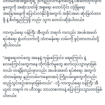
ဟားမတ်စ်အဖွဲ့တွေရဲ့ ဒုံးကျည်လက်နက်တွေနဲ့ ပစ်ခတ်တိုက်ခိုက်
မှုတွေကို အဆုံးသတ်ဖို့ အစ္စရေး တောင်ပိုင်း လုံခြုံရေး
အခြေအနေကို ပြောင်းလဲနိုင်ဖို့အတွက် အခိုင်အမာ ဆုံးဖြတ်ထား
ဖို့ နဲ့ စိတ်ရှည်ကြဖို့ လည်း သူက တောင်းဆိုခဲ့ပါတယ်။
ကာကွယ်ရေး ဝန်ကြီး အီဟွတ် ဘရက် ကလည်း အပစ်အခတ်
ရပ်စဲရေး နဲ့ပတ်သက်လို့ သံတမန်ရေး လမ်းကို ဖွင့်ထားတယ်လို့
ဆိုပါတယ်။
“အစ္စရေးတပ်တွေ အနေနဲ့ ကုန်းကြောင်း၊ ရေကြောင်း နဲ့
လေကြောင်းတွေကနေ တိုက်ခိုက်မှုတွေ ဆက်လုပ်သွားမှာဖြစ်
တယ်၊ တချိန်တည်းမှာလည်း အပစ်အခတ် ရပ်စဲရေး အတွက်
သံတမန်ရေး နည်းလမ်းကနေတဆင့် ကြိုးပမ်းမှုတွေကိုလည်း
ထည့်သွင်းစဉ်းစားမှာဖြစ်တယ်၊” - လို့ ကာကွယ်ရေး ဝန်ကြီး အီ
ဟွတ် ဘရက် က ဟီဘရူး ဘာသာစကားနဲ့ ပြောကြားသွားတာဖြစ်
ပါတယ်။