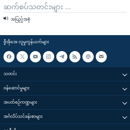
ဆက်စပ်သတင်းများ ...
အပြည့်အစုံ
ဗွီအိုအေ လူမှုကွန်ယက်များ
သတင်း
၀န်ဆောင်မှုများ
အပတ်စဉ်ကဏ္ဍများ
အင်္ဂလိပ်သင်ခန်းစာများ