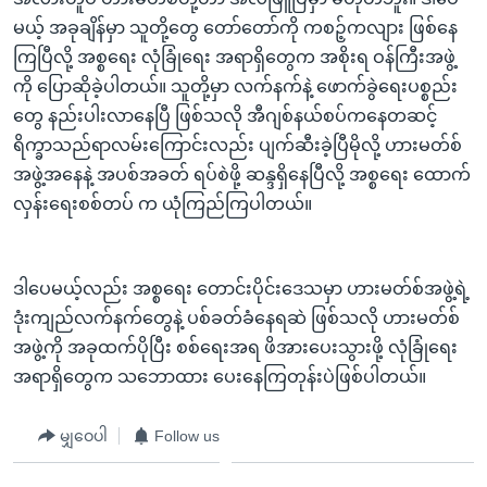
မယ့် အခုချိန်မှာ သူတို့တွေ တော်တော်ကို ကစဉ့်ကလျား ဖြစ်နေ
ကြပြီလို့ အစ္စရေး လုံခြုံရေး အရာရှိတွေက အစိုးရ ဝန်ကြီးအဖွဲ့
ကို ပြောဆိုခဲ့ပါတယ်။ သူတို့မှာ လက်နက်နဲ့ ဖောက်ခွဲရေးပစ္စည်း
တွေ နည်းပါးလာနေပြီ ဖြစ်သလို အီဂျစ်နယ်စပ်ကနေတဆင့်
ရိက္ခာသည်ရာလမ်းကြောင်းလည်း ပျက်ဆီးခဲ့ပြီမိုလို့ ဟားမတ်စ်
အဖွဲ့အနေနဲ့ အပစ်အခတ် ရပ်စဲဖို့ ဆန္ဒရှိနေပြီလို့ အစ္စရေး ထောက်
လှန်းရေးစစ်တပ် က ယုံကြည်ကြပါတယ်။
ဒါပေမယ့်လည်း အစ္စရေး တောင်းပိုင်းဒေသမှာ ဟားမတ်စ်အဖွဲ့ရဲ့
ဒုံးကျည်လက်နက်တွေနဲ့ ပစ်ခတ်ခံနေရဆဲ ဖြစ်သလို ဟားမတ်စ်
အဖွဲ့ကို အခုထက်ပိုပြီး စစ်ရေးအရ ဖိအားပေးသွားဖို့ လုံခြုံရေး
အရာရှိတွေက သဘောထား ပေးနေကြတုန်းပဲဖြစ်ပါတယ်။
မျှဝေပါ
Follow us