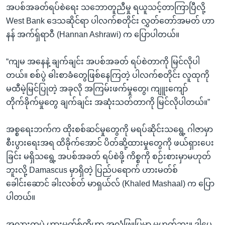
အပစ်အခတ်ရပ်စဲရေး သဘောတူညီမှု ရယူသင့်တာကြာပြီလို့
West Bank ဒေသဆိုင်ရာ ပါလက်စတိုင်း လွှတ်တော်အမတ် ဟာ
နန် အက်ရှ်ရာဝီ (Hannan Ashrawi) က ပြောပါတယ်။
“ကျမ အနေနဲ့ ချက်ချင်း အပစ်အခတ် ရပ်စဲတာကို မြင်လိုပါ
တယ်။ စစ်ပွဲ ဓါးစာခံတွေဖြစ်နေကြတဲ့ ပါလက်စတိုင်း လူထုကို
မထီမဲ့မြင်ပြုတဲ့ အခုလို အကြမ်းဖက်မှုတွေ၊ ကျူးကျော်
တိုက်ခိုက်မှုတွေ ချက်ချင်း အဆုံးသတ်တာကို မြင်လိုပါတယ်။”
အစ္စရေးဘက်က ထိုးစစ်ဆင်မှုတွေကို မရပ်ဆိုင်းသရွေ့ ဂါဇာမှာ
စီးပွားရေးအရ ထိခိုက်အောင် ပိတ်ဆို့ထားမှုတွေကို ဖယ်ရှားပေး
ခြင်း မရှိသရွေ့ အပစ်အခတ် ရပ်စဲဖို့ ကိစ္စကို စဉ်းစားမှာမဟုတ်
ဘူးလို့ Damascus မှာရှိတဲ့ ပြည်ပရောက် ဟားမတ်စ်
ခေါင်းဆောင် ခါးလစ်တ် မာရှယ်လ် (Khaled Mashaal) က ပြော
ပါတယ်။
အလားတူပဲ ဟားမတ်စ်တို့ဟာ အလံဖြူပြမှာ မဟုတ်ဘူး။ ဒါပေ