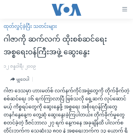
သုံး
ရ
လွယ်ကူ
ထုတ်လွှင့်ခဲ့ပြီး သတင်းများ
မူလစာမျက်နှာ
စေ
ဂါဇာကို ဆက်လက် ထိုးစစ်ဆင်ရေး
မြန်မာ
သည့်
အစ္စရေးဝန်ကြီးအဖွဲ့ ဆွေးနွေး
ကမ္ဘာ့သတင်းများ
Link
ဗွီဒီယို
နိုင်ငံတကာ
၁၂ ဇန္နဝါရီ၊ ၂၀၀၉
များ
သတင်းလွတ်လပ်ခွင့်
အမေရိကန်
ပင်မ
မျှဝေပါ
ရပ်ဝန်းတခု လမ်းတခု အလွန်
တရုတ်
အကြောင်းအရာ
ဂါဇာ ဒေသမှာ ဟားမတ်စ် လက်နက်ကိုင်အဖွဲ့တွေကို တိုက်ခိုက်တဲ့
သို့
အင်္ဂလိပ်စာလေ့လာမယ်
အစ္စရေး-ပါလက်စတိုင်း
စစ်ဆင်ရေး ၁၆ ရက်ကြာလာပြီ ဖြစ်သလို ရှေ့ဆက် လုပ်ဆောင်
ကျော်
အပတ်စဉ်ကဏ္ဍများ
အမေရိကန်သုံးအီဒီယံ
မယ့် ကိစ္စရပ်တွေကို ဆွေးနွေဖို့ အစ္စရေး အစိုးရဝန်ကြီးတွေ
ကြည့်
တနင်္ဂနွေနေ့က တွေ့ဆုံ ဆွေးနွေးခဲ့ကြပါတယ်။ တိုက်ခိုက်မှုတွေ
ရေဒီယိုနှင့်ရုပ်သံ အချက်အလက်များ
မကြေးမုံရဲ့ အင်္ဂလိပ်စာ
ရေဒီယို
ရန်
စတင်ခဲ့တဲ့ ဒီဇင်ဘာလ ၂၇ ရက် နေ့ကနေ အခုချိန်ထိ ပါလက်စ
ပင်မ
ရေဒီယို/တီဗွီအစီအစဉ်
ရုပ်ရှင်ထဲက အင်္ဂလိပ်စာ
တီဗွီ
တိုင်းဘက်က သေဆုံးသူ ၈၇၀ နဲ့ အစ္စရေးဘက်က ၁၃ ယောက် ရှိ