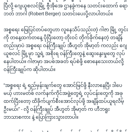
အ
သုတပဒေသာ အင်္ဂလိပ်စာ
ပြီလို့ ဂျေယူစလင်မြို့ ဗွီအိုအေ ဌာနခွဲကနေ သတင်းထောက် ရော
ညွန်း
Learning English
ဘတ် ဘာဂါ (Robert Berger) သတင်းပေးပို့လာပါတယ်။
စာမျက်နှာ
သို့
ဗွီအိုအေ လူမှုကွန်ယက်များ
အစ္စရေး မြေပြင်တပ်တွေဟာ လူနေသိပ်သည်းတဲ့ ဂါဇာ မြို့ တွင်း
ကျော်
ကို တနေ့ထက်တနေ့ ပိုပြီးတော့ တိုးဝင် တိုက်ခိုက်နေတဲ့ တချိန်
ကြည့်
တည်းမှာပဲ အစ္စရေး ဝန်ကြီးချုပ် အီဟွတ် အိုမာ့တ် ကလည်း ဂျေ
ရန်
ယူစလင် မြို့မှာ သူ့ရဲ့ အစိုးရ ဝန်ကြီးတွေနဲ့ ဆွေးနွေးမှုတွေ လုပ်
ဘာသာစကားများ
ရှာဖွေ
နေပါတယ်။ ဂါဇာမှာ အပစ်အခတ် ရပ်စဲဖို့ စောနေသေးတယ်လို့
ရန်
ဝန်ကြီးချုပ်က ဆိုပါတယ်။
နေရာ
သို့
“အစ္စရေး ရဲ့ ရည်မှန်းချက်တွေ အောင်မြင်ဖို့ နီးလာနေပြီ၊ ဒါပေ
ကျော်
မယ့် ဟားမတ်စ် လက်နက်ကိုင်အဖွဲ့တွေရဲ့ လုပ်ငန်းတွေကို အခု
ရန်
ထက်ပြီးတော့ ထိခိုက်ပျက်စီးအောင်လုပ်ဖို့ အချိန်ထပ်ယူရလိမ့်
ဦးမယ်၊” - လို့ ဝန်ကြီးချုပ် အီဟွတ် အိုမာ့တ် က ဟီဘရူး
ဘာသာစကား နဲ့ ပြောကြားသွားတာပါ။