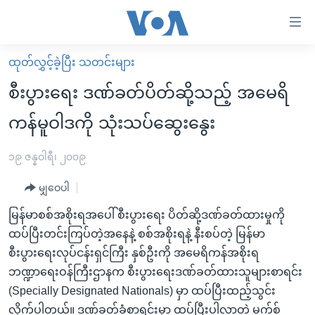
သုံး
ရ
လွယ်ကူ
ထုတ်လွှင့်ခဲ့ပြီး သတင်းများ
မူလစာမျက်နှာ
စေ
စီးပွားရေး ဒဏ်ခတ်ပိတ်ဆို့သည့် အမေရိ
မြန်မာ
သည့်
ကန်မူဝါဒကို သုံးသပ်ဆွေးနွေး
ကမ္ဘာ့သတင်းများ
Link
ဗွီဒီယို
နိုင်ငံတကာ
၁၉ ဇန္နဝါရီ၊ ၂၀၀၉
များ
သတင်းလွတ်လပ်ခွင့်
အမေရိကန်
ပင်မ
မျှဝေပါ
ရပ်ဝန်းတခု လမ်းတခု အလွန်
တရုတ်
အကြောင်းအရာ
မြန်မာစစ်အစိုးရအပေါ် စီးပွားရေး ပိတ်ဆို့ဒဏ်ခတ်ထားမှုကို
သို့
အင်္ဂလိပ်စာလေ့လာမယ်
အစ္စရေး-ပါလက်စတိုင်း
ထပ်ပြီးတင်းကြပ်တဲ့အနေနဲ့ စစ်အစိုးရနဲ့ နီးစပ်တဲ့ မြန်မာ
ကျော်
အပတ်စဉ်ကဏ္ဍများ
အမေရိကန်သုံးအီဒီယံ
စီးပွားရေးလုပ်ငန်းရှင်ကြီး နှစ်ဦးကို အမေရိကန်အစိုးရ
ကြည့်
ဘဏ္ဍာရေးဝန်ကြီးဌာနက စီးပွားရေးဒဏ်ခတ်ထားသူများစာရင်း
ရေဒီယိုနှင့်ရုပ်သံ အချက်အလက်များ
မကြေးမုံရဲ့ အင်္ဂလိပ်စာ
ရေဒီယို
ရန်
(Specially Designated Nationals) မှာ ထပ်ပြီးထည့်သွင်း
ပင်မ
ရေဒီယို/တီဗွီအစီအစဉ်
ရုပ်ရှင်ထဲက အင်္ဂလိပ်စာ
တီဗွီ
လိုက်ပါတယ်။ ဒဏ်ခတ်ခံစာရင်းမှာ ထပ်ပြီးပါလာတဲ့ မက်စ်