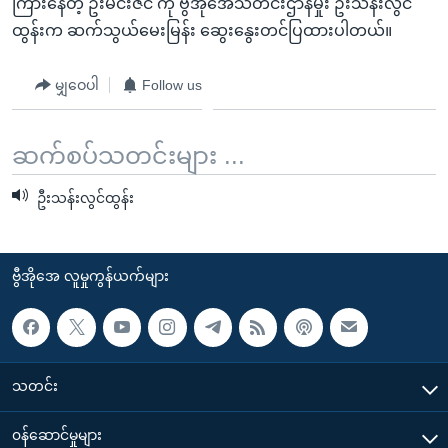
ကြားနေတဲ့ ဦးမင်းဇင် ကို ဗွီအိုအေသတင်းဌာနမှုး ဦးသန်းလွင်
ထွန်းက ဆက်သွယ်မေးမြန်း ဆွေးနွေးတင်ပြထားပါတယ်။
မျှဝေပါ
Follow us
ဆက်စပ်သတင်းများ ...
ဦးသန်းလွင်ထွန်း
ဗွီအိုအေ လူမှုကွန်ယက်များ
သတင်း
၀န်ဆောင်မှုများ