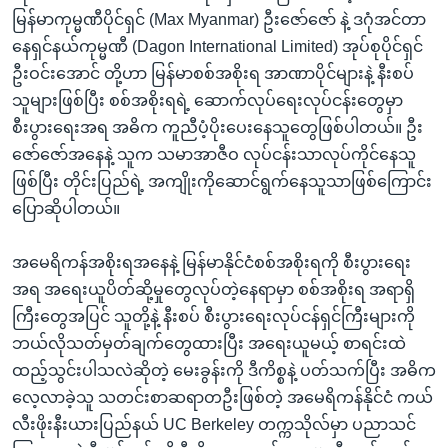
အ
သုတပဒေသာ အင်္ဂလိပ်စာ
မြန်မာကုမ္မဏီပိုင်ရှင် (Max Myanmar) ဦးဇော်ဇော် နဲ့ ဒဂုံအင်တာ
ညွန်း
Learning English
နေရှင်နယ်ကုမ္မဏီ (Dagon International Limited) အုပ်စုပိုင်ရှင်
စာမျက်နှာ
ဦးဝင်းအောင် တို့ဟာ မြန်မာစစ်အစိုးရ အာဏာပိုင်များနဲ့ နီးစပ်
သို့
ဗွီအိုအေ လူမှုကွန်ယက်များ
သူများဖြစ်ပြီး စစ်အစိုးရရဲ့ ဆောက်လုပ်ရေးလုပ်ငန်းတွေမှာ
ကျော်
စီးပွားရေးအရ အဓိက ကူညီပံ့ပိုးပေးနေသူတွေဖြစ်ပါတယ်။ ဦး
ကြည့်
ဇော်ဇော်အနေနဲ့ သူက သမာအာဇီဝ လုပ်ငန်းသာလုပ်ကိုင်နေသူ
ရန်
ဖြစ်ပြီး တိုင်းပြည်ရဲ့ အကျိုးကိုဆောင်ရွက်နေသူသာဖြစ်ကြောင်း
ဘာသာစကားများ
ရှာဖွေ
ပြောဆိုပါတယ်။
ရန်
နေရာ
အမေရိကန်အစိုးရအနေနဲ့ မြန်မာနိုင်ငံစစ်အစိုးရကို စီးပွားရေး
သို့
အရ အရေးယူပိတ်ဆို့မှုတွေလုပ်တဲ့နေရာမှာ စစ်အစိုးရ အရာရှိ
ကျော်
ကြီးတွေအပြင် သူတို့နဲ့ နီးစပ် စီးပွားရေးလုပ်ငန်ရှင်ကြီးများကို
ရန်
ဘယ်လိုသတ်မှတ်ချက်တွေထားပြီး အရေးယူမယ့် စာရင်းထဲ
ထည့်သွင်းပါသလဲဆိုတဲ့ မေးခွန်းကို ဒီကိစ္စနဲ့ ပတ်သက်ပြီး အဓိက
လေ့လာခဲ့သူ သတင်းစာဆရာတဦးဖြစ်တဲ့ အမေရိကန်နိုင်ငံ ကယ်
လီးဖိုးနီးယားပြည်နယ် UC Berkeley တက္ကသိုလ်မှာ ပညာသင်