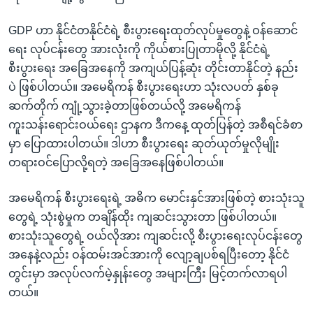
အ
သုတပဒေသာ အင်္ဂလိပ်စာ
ညွန်း
Learning English
GDP ဟာ နိုင်ငံတနိုင်ငံရဲ့ စီးပွားရေးထုတ်လုပ်မှုတွေနဲ့ ဝန်ဆောင်
စာမျက်နှာ
ရေး လုပ်ငန်းတွေ အားလုံးကို ကိုယ်စားပြုတာမိုလို့ နိုင်ငံရဲ့
သို့
ဗွီအိုအေ လူမှုကွန်ယက်များ
စီးပွားရေး အခြေအနေကို အကျယ်ပြန့်ဆုံး တိုင်းတာနိုင်တဲ့ နည်း
ကျော်
ပဲ ဖြစ်ပါတယ်။ အမေရိကန် စီးပွားရေးဟာ သုံးလပတ် နှစ်ခု
ကြည့်
ဆက်တိုက် ကျုံ့သွားခဲ့တာဖြစ်တယ်လို့ အမေရိကန်
ရန်
ကူးသန်းရောင်းဝယ်ရေး ဌာနက ဒီကနေ့ ထုတ်ပြန်တဲ့ အစီရင်ခံစာ
ဘာသာစကားများ
ရှာဖွေ
မှာ ပြောထားပါတယ်။ ဒါဟာ စီးပွားရေး ဆုတ်ယုတ်မှုလိုမျိုး
ရန်
တရားဝင်ပြောလို့ရတဲ့ အခြေအနေဖြစ်ပါတယ်။
နေရာ
သို့
အမေရိကန် စီးပွားရေးရဲ့ အဓိက မောင်းနှင်အားဖြစ်တဲ့ စားသုံးသူ
ကျော်
တွေရဲ့ သုံးစွဲမှုက တချိန်ထိုး ကျဆင်းသွားတာ ဖြစ်ပါတယ်။
ရန်
စားသုံးသူတွေရဲ့ ဝယ်လိုအား ကျဆင်းလို့ စီးပွားရေးလုပ်ငန်းတွေ
အနေနဲ့လည်း ဝန်ထမ်းအင်အားကို လျော့ချပစ်ရပြီးတော့ နိုင်ငံ
တွင်းမှာ အလုပ်လက်မဲ့နှုန်းတွေ အများကြီး မြင့်တက်လာရပါ
တယ်။