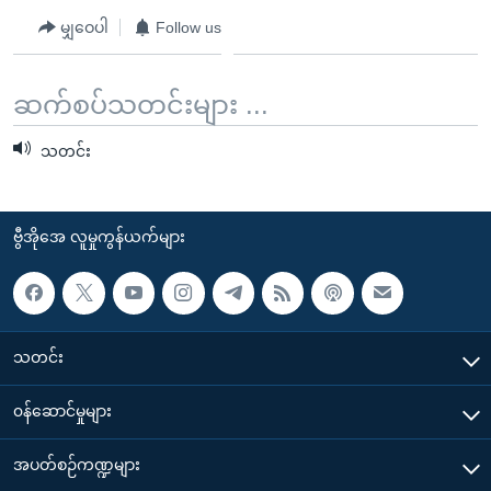
မျှဝေပါ
Follow us
ဆက်စပ်သတင်းများ ...
သတင်း
ဗွီအိုအေ လူမှုကွန်ယက်များ
သတင်း
၀န်ဆောင်မှုများ
အပတ်စဉ်ကဏ္ဍများ