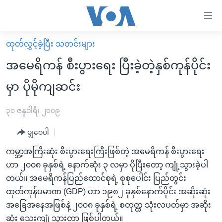
သုံး
ရ
လွယ်ကူ
ထုတ်လွှင့်ခဲ့ပြီး သတင်းများ
မူလစာမျက်နှာ
စေ
အမေရိကန် စီးပွားရေး ပြီးခဲ့တဲ့နှစ်ကုန်ပိုင်း
မြန်မာ
သည့်
မှာ ပိုမိုကျဆင်း
ကမ္ဘာ့သတင်းများ
Link
ဗွီဒီယို
နိုင်ငံတကာ
၃၀ ဇန္နဝါရီ၊ ၂၀၀၉
များ
သတင်းလွတ်လပ်ခွင့်
အမေရိကန်
ပင်မ
မျှဝေပါ
ရပ်ဝန်းတခု လမ်းတခု အလွန်
တရုတ်
အကြောင်းအရာ
ကမ္ဘာ့အကြီးဆုံး စီးပွားရေးကြီးဖြစ်တဲ့ အမေရိကန် စီးပွားရေး
သို့
အင်္ဂလိပ်စာလေ့လာမယ်
အစ္စရေး-ပါလက်စတိုင်း
ဟာ ၂၀၀၈ ခုနှစ်ရဲ့ နောက်ဆုံး ၃ လမှာ ပိုပြီးတော့ ကျုံ့သွားခဲ့ပါ
ကျော်
အပတ်စဉ်ကဏ္ဍများ
အမေရိကန်သုံးအီဒီယံ
တယ်။ အမေရိကန်ပြည်ထောင်စုရဲ့ စုစုပေါင်း ပြည်တွင်း
ကြည့်
ထုတ်ကုန်ပမာဏ (GDP) ဟာ ၁၉၈၂ ခုနှစ်နောက်ပိုင်း အဆိုးဆုံး
ရေဒီယိုနှင့်ရုပ်သံ အချက်အလက်များ
မကြေးမုံရဲ့ အင်္ဂလိပ်စာ
ရေဒီယို
ရန်
အခြေအနေအဖြစ်နဲ့ ၂၀၀၈ ခုနှစ်ရဲ့ စတုတ္ထ သုံးလပတ်မှာ အဆိုး
ပင်မ
ရေဒီယို/တီဗွီအစီအစဉ်
ရုပ်ရှင်ထဲက အင်္ဂလိပ်စာ
တီဗွီ
ဆုံး သေးကျုံ့သွားတာ ဖြစ်ပါတယ်။