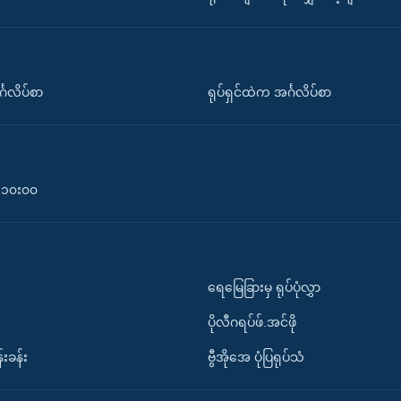
်္ဂလိပ်စာ
ရုပ်ရှင်ထဲက အင်္ဂလိပ်စာ
၀-၁၀း၀၀
ရေမြေခြားမှ ရုပ်ပုံလွှာ
ပိုလီဂရပ်ဖ်.အင်ဖို
်းခန်း
ဗွီအိုအေ ပုံပြရုပ်သံ