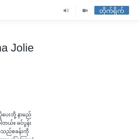
တိုက်ရိုက်
a Jolie
ိုပေးဘို့ နာမည်
ပါတယ်။ ခင်ပွန်း
က္ခသည်စခန်းကို