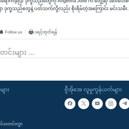
ားရောက်ခဲ့ပြီး ဒုက္ခသည်တွေကို Angelina Jolie က တွေ့ဆုံ အားပေး
ာ ဒုက္ခသည်တွေနဲ့ ပတ်သက်လို့လည်း စိုးရိမ်တဲ့အကြောင်း မင်းသမီး 
Follow us
ပရင့်ထုတ်ရန်
်းများ ...
ုများ
ဗွီအိုအေ လူမှုကွန်ယက်များ
းလ်သတင်းလွှာ