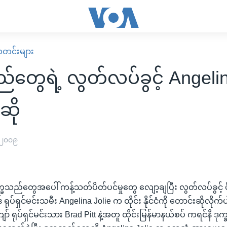
း သတင်းများ
်တွေရဲ့ လွတ်လပ်ခွင့် Angelin
ဆို
 ၂၀၀၉
ုက္ခသည်တွေအပေါ် ကန့်သတ်ပိတ်ပင်မှုတွေ လျော့ချပြီး လွတ်လပ်ခွင့် ပ
ရုပ်ရှင်မင်းသမီး Angelina Jolie က ထိုင်း နိုင်ငံကို တောင်းဆိုလိုက်
် ရုပ်ရှင်မင်းသား Brad Pitt နဲ့အတူ ထိုင်းမြန်မာနယ်စပ် ကရင်နီ ဒု