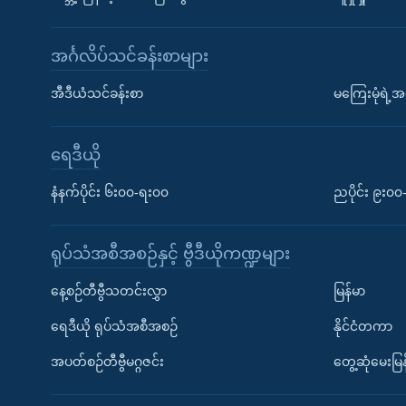
အင်္ဂလိပ်သင်ခန်းစာများ
အီဒီယံသင်ခန်းစာ
မကြေးမုံရဲ့အင
ရေဒီယို
နံနက်ပိုင်း ၆း၀၀-ရး၀၀
ညပိုင်း ၉း၀
ရုပ်သံအစီအစဉ်နှင့် ဗွီဒီယိုကဏ္ဍများ
နေ့စဉ်တီဗွီသတင်းလွှာ
မြန်မာ
ရေဒီယို ရုပ်သံအစီအစဉ်
နိုင်ငံတကာ
အပတ်စဉ်တီဗွီမဂ္ဂဇင်း
တွေ့ဆုံမေးမြန