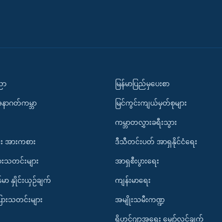
ပညာ
မြန်မာပြည်မှပေးစာ
အနာဂတ်ကမ္ဘာ
မြင်ကွင်းကျယ်မှတ်စုများ
ကမ္ဘာတလွှားခရီးသွား
း အားကစား
ဒီသီတင်းပတ် အာရှနိုင်ငံရေး
ားသတင်းများ
အာရှစီးပွားရေး
်မာ နှိုင်းယှဉ်ချက်
ကျန်းမာရေး
ပြားသတင်းများ
အမျိုးသမီးကဏ္ဍ
ရိုဟင်ဂျာအရေး မျှော်လင့်ချက်