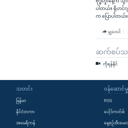
ဗုဒ္ဓဟူးနေ့က သွ
သုတပဒေသာ အင်္ဂလိပ်စာ
အ
ပါတယ်။ ရိုဟင်ဂျ
ညွန်း
က ပြောပါတယ်။
စာမျက်နှာ
သို့
မျှဝေပါ
ကျော်
ကြည့်
ရန်
ဆက်စပ်သတင
ရှာဖွေ
ရန်
ကိုရန်နိုင်
နေရာ
သို့
ကျော်
သတင်း
၀န်ဆောင်မှ
ရန်
မြန်မာ
RSS
နိုင်ငံတကာ
ပေါ့ဒ်ကတ်စ်
အမေရိကန်
နေ့စဉ်အီးမေ