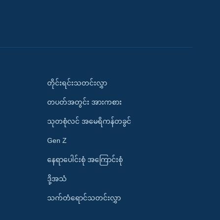
တိုင်းရင်းသတင်းလွှာ
တပတ်အတွင်း အားကစား
သုတစုံလင် အမေရိကန်တခွင်
Gen Z
နေရာပေါင်းစုံ အကြောင်းစုံ
ဒို့အသံ
သက်တံရောင်သတင်းလွှာ