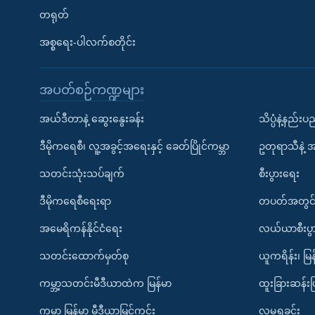
တရုတ်
အစ္စရေး-ပါလက်စတိုင်း
အပတ်စဉ်ကဏ္ဍများ
အယ်ဒီတာနဲ့ ဆွေးနွေးခန်း
သိပ္ပံနဲ့နည်း
ဒီမိုကရေစီ၊ လူ့အခွင့်အရေးနှင့် ခေတ်ပြိုင်ကမ္ဘာ
ဥတုရာသီနဲ့ 
သတင်းသုံးသပ်ချက်
စီးပွားရေး
ဒီမိုကရေစီရေးရာ
တပတ်အတွင်
အမေရိကန်နိုင်ငံရေး
လယ်ယာစီးပွ
သတင်းထောက်မှတ်စု
ယူကရိန်း၊ မြန
ကမ္ဘာ့သတင်းမီဒီယာထဲက မြန်မာ
ထူးခြားဆန်း
ကမ္ဘာ့ မြန်မာ့ မီဒီယာမြင်ကွင်း
လူမှုရှုခင်း