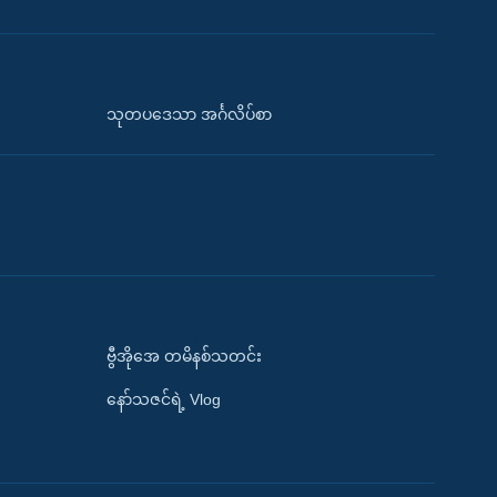
သုတပဒေသာ အင်္ဂလိပ်စာ
ဗွီအိုအေ တမိနစ်သတင်း
နော်သဇင်ရဲ့ Vlog