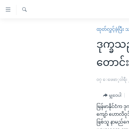
သုံး
ရ
ရှာဖွေ
လွယ်ကူ
မူလစာမျက်နှာ
ထုတ်လွှင့်ခဲ့ပြီ
ရ
စေ
မြန်မာ
လာ
ဒုက္ခသည
သည့်
ဒ်
ကမ္ဘာ့သတင်းများ
Link
ဗွီဒီယို
နိုင်ငံတကာ
တောင်း
များ
သတင်းလွတ်လပ်ခွင့်
အမေရိကန်
ပင်မ
ရပ်ဝန်းတခု လမ်းတခု အလွန်
တရုတ်
၀၇ ေဖေဖာ္၀ါရီ၊
အကြောင်းအရာ
အင်္ဂလိပ်စာလေ့လာမယ်
အစ္စရေး-ပါလက်စတိုင်း
သို့
မျှဝေပါ
အပတ်စဉ်ကဏ္ဍများ
အမေရိကန်သုံးအီဒီယံ
ကျော်
မြန်မာနိုင်ငံက ဒ
ကြည့်
ရေဒီယိုနှင့်ရုပ်သံ အချက်အလက်များ
မကြေးမုံရဲ့ အင်္ဂလိပ်စာ
ရေဒီယို
ကျော် ဟောလိဝုဒ် 
ရန်
ရေဒီယို/တီဗွီအစီအစဉ်
ရုပ်ရှင်ထဲက အင်္ဂလိပ်စာ
တီဗွီ
ဖြစ်သူ နာမည်ကျော
ပင်မ