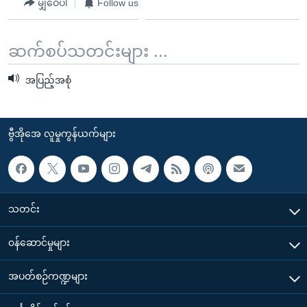
မျှဝေပါ
Follow us
ဆက်စပ်သတင်းများ ...
အပြည့်အစုံ
ဗွီအိုအေ လူမှုကွန်ယက်များ
သတင်း
၀န်ဆောင်မှုများ
အပတ်စဉ်ကဏ္ဍများ