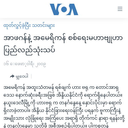
သုံး
ရ
လွယ်ကူ
ထုတ်လွှင့်ခဲ့ပြီး သတင်းများ
မူလစာမျက်နှာ
စေ
အာဖဂန်နဲ့ အမေရိကန် စစ်ရေးမဟာဗျုဟာ
မြန်မာ
သည့်
ပြည်လည်သုံးသပ်
ကမ္ဘာ့သတင်းများ
Link
ဗွီဒီယို
နိုင်ငံတကာ
၁၆ ေဖေဖာ္၀ါရီ၊ ၂၀၀၉
များ
သတင်းလွတ်လပ်ခွင့်
အမေရိကန်
ပင်မ
မျှဝေပါ
ရပ်ဝန်းတခု လမ်းတခု အလွန်
တရုတ်
အကြောင်းအရာ
အမေရိကန် အထူးသံတမန် ရစ်ချက် ဟား ဗရု က တောင်အာရှ
သို့
အင်္ဂလိပ်စာလေ့လာမယ်
အစ္စရေး-ပါလက်စတိုင်း
ဒေသ နောက်ဆုံးခရီးအဖြစ် အိန္ဒိယနိုင်ငံကို ရောက်ရှိနေပါတယ်။
ကျော်
အပတ်စဉ်ကဏ္ဍများ
အမေရိကန်သုံးအီဒီယံ
နယူးဒေလီမြို့ကို ဟားဗရု က တနင်္ဂနွေနေ့ နှောင်းပိုင်းမှာ ရောက်
ကြည့်
ရှိလာခဲ့တာပါ။ အိန္ဒိယ နိုင်ငံခြားရေးဝန်ကြီး ပရနက် ဗူကာကြီးနဲ့
ရေဒီယိုနှင့်ရုပ်သံ အချက်အလက်များ
မကြေးမုံရဲ့ အင်္ဂလိပ်စာ
ရေဒီယို
ရန်
အမျိုးသား လုံခြုံရေး အကြံပေး အရာရှိ တိုက်ကင် နာရာ ရနန်းတို့
ပင်မ
ရေဒီယို/တီဗွီအစီအစဉ်
ရုပ်ရှင်ထဲက အင်္ဂလိပ်စာ
တီဗွီ
နဲ့ တနင်္လာနေ့မှာ သူတို့ဖို့ အစီအစဉ်ရှိပါတယ်။ ပါကစ္စတန်