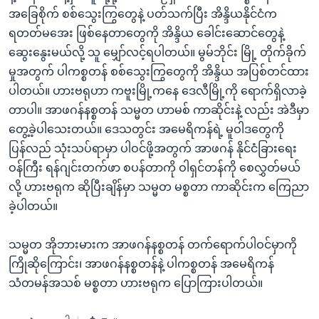
အ
သုတပဒေသာ အင်္ဂလိပ်စာ
အခြေစိုက် စစ်သွေးကြွတွေနဲ့ ပတ်သက်ပြီး အိန္ဒိယနိုင်ငံက
ညွန်း
Learning English
ရတတ်မအေး ဖြစ်နေတာတွေကို အိန္ဒိယ ခေါင်းဆောင်တွေနဲ့
စာမျက်နှာ
ဆွေးနွေးမယ်လို့ သူ မျှော်လင့်ရပါတယ်။ မွမ်ဘိုင်း မြို့ တိုက်ခိုက်
သို့
ဗွီအိုအေ လူမှုကွန်ယက်များ
မှုအတွက် ပါကစ္စတန် စစ်သွေးကြွတွေကို အိန္ဒိယ အပြစ်တင်ထား
ကျော်
ပါတယ်။ ဟားဗရုဟာ ကဗူးမြို့ကနေ ဒေလီမြို့ကို ရောက်ရှိလာခဲ့
ကြည့်
တာပါ။ အာဖဂန်နစ္စတန် သမ္မတ ဟာမစ် ကာဆိုင်းနဲ့ လည်း အဲဒီမှာ
ရန်
တွေ့ခဲ့ပါသေးတယ်။ ဒေသတွင်း အမေရိကန်ရဲ့ မူဝါဒတွေကို
ဘာသာစကားများ
ရှာဖွေ
ပြန်လည် သုံးသပ်ရာမှာ ပါဝင်ဖို့အတွက် အာဖဂန် နိုင်ငံခြားရေး
ရန်
ဝန်ကြီး ရန်ဂျင်းတက်ဖာ စပန်တာကို ဝါရှင်တန်ကို စေလွှတ်မယ်
နေရာ
လို့ ဟားဗရုက ဆိုပြီးချိန်မှာ သမ္မတ မစ္စတာ ကာဆိုင်းက ကြေညာ
သို့
ခဲ့ပါတယ်။
ကျော်
ရန်
သမ္မတ အိုဘားမားက အာဖဂန်နစ္စတန် တက်ရောက်ပါဝင်မှာကို
ကြိုဆိုကြောင်း၊ အာဖဂန်နစ္စတန်နဲ့ ပါကစ္စတန် အမေရိကန်
သံတမန်အသစ် မစ္စတာ ဟားဗရုက ပြောကြားပါတယ်။