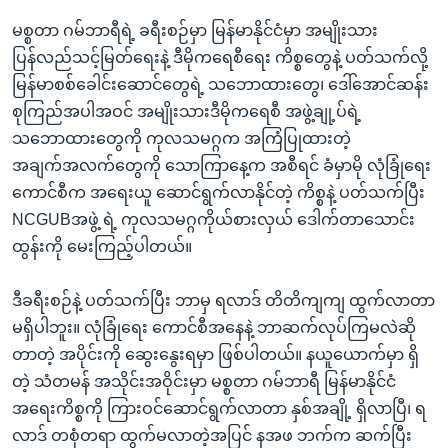
မစ္စတာ ဂမ်ဘာရီရဲ့ ခရီးစဉ်မှာ မြန်မာနိုင်ငံမှာ အမျိုးသား
ပြန်လည်သင့်မြတ်ရေးနဲ့ ဒီမိုကရေစီရေး ကိစ္စတွေနဲ့ ပတ်သက်လို့
မြန်မာစစ်ခေါင်းဆောင်တွေရဲ့ သဘောထားတွေ၊ ဒေါ်အောင်ဆန်း
စုကြည်အပါအဝင် အမျိုးသားဒီမိုကရေစီ အဖွဲ့ချု့ပ်ရဲ့
သဘောထားတွေကို ကုလသမဂ္ဂက အကြံပြုထားတဲ့
အချက်အလက်တွေကို သောကြာနေ့က အစီရင် ခံမှာမို လုံခြုံရေး
ကောင်စီက အရေးယူ ဆောင်ရွက်လာနိုင်တဲ့ ကိစ္စနဲ့ ပတ်သက်ပြီး
NCGUBအဖွဲ့ ရဲ့ ကုလသမဂ္ဂကိုယ်စားလှယ် ဒေါက်တာသောင်း
ထွန်းကို မေးကြည့်ပါတယ်။
ဒီခရီးစဉ်နဲ့ ပတ်သက်ပြီး ဘာမှ ရလာဒ် တိတိကျကျ ထွက်လာတာ
မရှိပါဘူး။ လုံခြုံရေး ကောင်စီအနေနဲ့ ဘာဆက်လုပ်ကြမလဲဆို
တာတဲ့ အပိုင်းကို ဆွေးနွေးရမှာ ဖြစ်ပါတယ်။ နယူယောက်မှာ ရှိ
တဲ့ သံတမန် အသိုင်းအဝိုင်းမှာ မစ္စတာ ဂမ်ဘာရီ မြန်မာနိုင်ငံ
အရေးကိစ္စကို ကြားဝင်ဆောင်ရွက်လာတာ နှစ်အချို့ ရှိလာပြီ၊ ရ
လာဒ် တစုံတရာ ထွက်မလာတဲ့အပြင် နအဖ ဘက်က ဆက်ပြီး