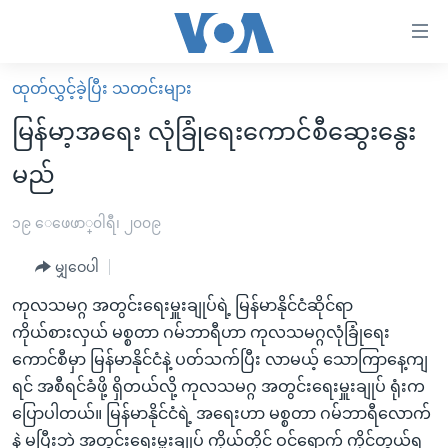
သုံး
ရ
လွယ်ကူ
ထုတ်လွှင့်ခဲ့ပြီး သတင်းများ
မူလစာမျက်နှာ
စေ
မြန်မာ့အရေး လုံခြုံရေးကောင်စီဆွေးနွေး
မြန်မာ
သည့်
မည်
ကမ္ဘာ့သတင်းများ
Link
ဗွီဒီယို
နိုင်ငံတကာ
၁၉ ေဖေဖာ္၀ါရီ၊ ၂၀၀၉
များ
သတင်းလွတ်လပ်ခွင့်
အမေရိကန်
ပင်မ
မျှဝေပါ
ရပ်ဝန်းတခု လမ်းတခု အလွန်
တရုတ်
အကြောင်းအရာ
ကုလသမဂ္ဂ အတွင်းရေးမှူးချုပ်ရဲ့ မြန်မာနိုင်ငံဆိုင်ရာ
သို့
အင်္ဂလိပ်စာလေ့လာမယ်
အစ္စရေး-ပါလက်စတိုင်း
ကိုယ်စားလှယ် မစ္စတာ ဂမ်ဘာရီဟာ ကုလသမဂ္ဂလုံခြုံရေး
ကျော်
အပတ်စဉ်ကဏ္ဍများ
အမေရိကန်သုံးအီဒီယံ
ကောင်စီမှာ မြန်မာနိုင်ငံနဲ့ ပတ်သက်ပြီး လာမယ့် သောကြာနေ့ကျ
ကြည့်
ရင် အစီရင်ခံဖို့ ရှိတယ်လို့ ကုလသမဂ္ဂ အတွင်းရေးမှူးချုပ် ရုံးက
ရေဒီယိုနှင့်ရုပ်သံ အချက်အလက်များ
မကြေးမုံရဲ့ အင်္ဂလိပ်စာ
ရေဒီယို
ရန်
ပြောပါတယ်။ မြန်မာနိုင်ငံရဲ့ အရေးဟာ မစ္စတာ ဂမ်ဘာရီလောက်
ပင်မ
ရေဒီယို/တီဗွီအစီအစဉ်
ရုပ်ရှင်ထဲက အင်္ဂလိပ်စာ
တီဗွီ
နဲ့ မပြီးဘဲ အတွင်းရေးမှူးချုပ် ကိုယ်တိုင် ဝင်ရောက် ကိုင်တွယ်ရ