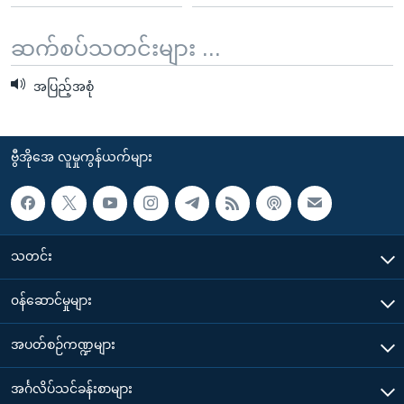
ဆက်စပ်သတင်းများ ...
အပြည့်အစုံ
ဗွီအိုအေ လူမှုကွန်ယက်များ
သတင်း
၀န်ဆောင်မှုများ
အပတ်စဉ်ကဏ္ဍများ
အင်္ဂလိပ်သင်ခန်းစာများ