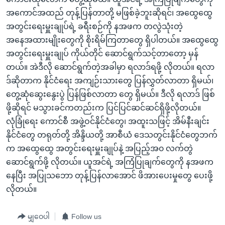
အကောင်အထည် တုန့်ပြန်တာတို့ မဖြစ်ခဲ့ဘူးဆိုရင်၊ အထွေထွေ
အတွင်းရေးမှူးချုပ်ရဲ့ ခရီးစဉ်ကို နအဖက တလွဲသုံးတဲ့
အနေအထားမျိုးတွေကို စိုးရိမ်ကြတာတွေ ရှိပါတယ်။ အထွေထွေ
အတွင်းရေးမှူးချုပ် ကိုယ်တိုင် ဆောင်ရွက်သင့်တာတော့ မှန်
တယ်။ အဲဒီလို ဆောင်ရွက်တဲ့အခါမှာ ရလာဒ်ရဖို့ လိုတယ်။ ရလာ
ဒ်ဆိုတာက နိုင်ငံရေး အကျဉ်းသားတွေ ပြန်လွှတ်လာတာ ရှိမယ်၊
တွေ့ဆုံဆွေးနွေးပွဲ ပြန်ဖြစ်လာတာ တွေ ရှိမယ်။ ဒီလို ရလာဒ် ဖြစ်
ဖို့ဆိုရင် မသွားခင်ကတည်းက ပြင်ပြင်ဆင်ဆင်ရှိဖို့လိုတယ်။
လုံခြုံရေး ကောင်စီ အဖွဲ့ဝင်နိုင်ငံတွေ၊ အထူးသဖြင့် အိမ်နီးချင်း
နိုင်ငံတွေ တရုတ်တို့ အိန္ဒိယတို့ အာစီယံ ဒေသတွင်းနိုင်ငံတွေဘက်
က အထွေထွေ အတွင်းရေးမှူးချုပ်နဲ့ အပြည့်အ၀ လက်တွဲ
ဆောင်ရွက်ဖို့ လိုတယ်။ ယူအင်ရဲ့ အကြံပြုချက်တွေကို နအဖက
နေပြီး အပြုသဘော တုန့်ပြန်လာအောင် ဖိအားပေးမှုတွေ ပေးဖို့
လိုတယ်။
မျှဝေပါ
Follow us