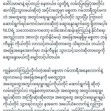
ခေါင်းမာမာနဲ့ ရပ်တည် နေတယ်။ သူတို့ရဲ့ လမ်းပြမြေပုံအတိုင်း
ဆက်ပြီးသွားမယ်ဆိုတဲ့ အပိုင်းတွေမှာ မစ္စတာ ဂမ်ဘာရီတွင်မက
ဘဲ အထွေထွေ အတွင်းရေးမှူးချုပ်ကိုယ်တိုင် သွားပြီး ကြားဝင်
ဆောင်ရွက်ရင်ကောင်းမလားဆိုတဲ့ ဆွေးနွေးချက်တွေ ရှိတာပေ့ါ။
NLDရဲ့ သဘောထားကတော့ ဒေါ်အောင်ဆန်းစုကြည်နဲ့ နိုင်ငံရေး
အကျဉ်းသား အားလုံး လွတ်နိုင်မယ့် အခြေအနေရှိမှ မစ္စတာ ဘန်
ကီမွန်း ကိုယ်တိုင် လာသင့်တယ်ဆိုတာတွေ သိရတယ်။ ဘယ်လို
အခြေအနေအောက်မှာ ဘန်ကီမွန်း သွားသင့်သလဲဆိုတာတွေကို
ဆွေးနွေးမယ်လို့ မျှော်လင့်ပါတယ်။
ကျွန်တော်ကြည့်လိုက်တဲ့အခါ မစ္စတာ ဂမ်ဘာရီအနေလောက်နဲ့
ထူးလာမယ့် အခြေအနေကို မတွေ့ဘူး။
အထွေထွေအတွင်းရေးမှူးချုပ်ကိုယ်တိုင် ဆောင်ရွက်ဖို့ ဆိုတဲ့
လမ်းကြောင်းပဲ ကျန်တော့တာပေါ့။ အထွေထွေ အတွင်းရေးမှူး
ချုပ်ဆိုတာ အကြီးဆုံးဆိုတော့။ အထွေထွေ အတွင်းရေးမှူးချုပ်
ကိုယ်တိုင် သွားရင်လည်း နအဖက အပေါ်ယံလောက်နဲ့ လူကြား
ကောင်းယုံလောက် တွေ့ဆုံမယ်။ ယူအင်ရဲ့ အကြံပြုချက်တွေကို