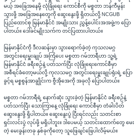
အ
သုတပဒေသာ အင်္ဂလိပ်စာ
မယ့် အခြေအနေမို့ လုံခြုံရေး ကောင်စီကို မစ္စတာ ဘန်ကီမွန်း
ညွန်း
Learning English
သွားဖို့ အခြေအနေတွေကို ဆွေးနွေးဖို့ ရှိတယ်လို့ NCGUB
စာမျက်နှာ
ပြည်ထောင်စု မြန်မာနိုင်ငံ အမျိုးသား ညွှန့်ပေါင်းအအဖွဲ့က ပြော
သို့
ဗွီအိုအေ လူမှုကွန်ယက်များ
ပါတယ်။ ဒေါ်ခင်မျိုးသက်က တင်ပြထားပါတယ်။
ကျော်
ကြည့်
မြန်မာနိုင်ငံကို ဒီလဆန်းမှာ သွားရောက်ခဲ့တဲ့ ကုသလမဂ္ဂ
ရန်
အတွင်းရေးမှူးချုပ် အကြံပေး မစ္စတာ ဂမ်ဘာရီဟာ သူ့ရဲ့
ဘာသာစကားများ
ရှာဖွေ
မြန်မာနိုင်ငံ ခရီးစဉ်နဲ့ ပတ်သက်ပြီး လုံခြုံရေးကောင်စီမှာ
ရန်
အစီရင်ခံတော့မယ်လို့ ကုလသမဂ္ဂ အတွင်းရေးမှူးချုပ်ရုံးရဲ့ ပြော
နေရာ
ခွင့်ရ မစ္စစွန်အာချွိုင်းက ဗွီအိုအေကို အခုလို ပြောပါတယ်။
သို့
ကျော်
မစ္စတာ ဂမ်ဘာရီရဲ့ နောက်ဆုံး သွားခဲ့တဲ့ မြန်မာနိုင်ငံ ခရီးစဉ်နဲ့
ရန်
ပတ်သက်ပြီး သောကြာနေ့ လုံခြုံရေး ကောင်စီမှာ တံခါးပိတ်
ဆွေးနွေးဖို့ ရှိပါတယ်။ ဆွေးနွေးပွဲ ပြီးရင်လည်း သတင်းစာ
ရှင်းလင်းပွဲ လုပ်ဖို့ မရှိပါဘူး။ ဒါပေမယ့် သတင်းထောက်တွေ မေး
တဲ့ မေးခွန်းတခု နှစ်ခုကိုတော့ သူဖြေချင်ဖြေပါလိမ့်မယ်။