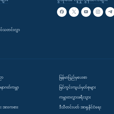
းလ်သတင်းလွှာ
ပညာ
မြန်မာပြည်မှပေးစာ
အနာဂတ်ကမ္ဘာ
မြင်ကွင်းကျယ်မှတ်စုများ
ကမ္ဘာတလွှားခရီးသွား
း အားကစား
ဒီသီတင်းပတ် အာရှနိုင်ငံရေး