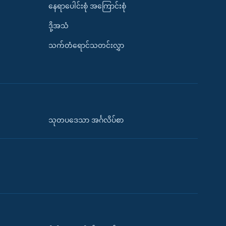
နေရာပေါင်းစုံ အကြောင်းစုံ
ဒို့အသံ
သက်တံရောင်သတင်းလွှာ
သုတပဒေသာ အင်္ဂလိပ်စာ