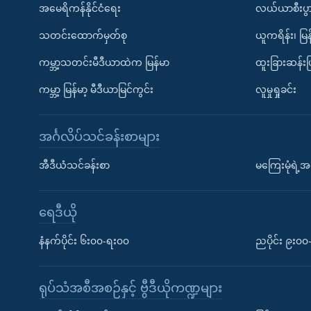
အမေရိကန်နိုင်ငံရေး
လယ်ယာစီးပွ
သတင်းထောက်မှတ်စု
ယူကရိန်း၊ မြန
ကမ္ဘာ့သတင်းမီဒီယာထဲက မြန်မာ
ထူးခြားဆန်း
ကမ္ဘာ့ မြန်မာ့ မီဒီယာမြင်ကွင်း
လူမှုရှုခင်း
အင်္ဂလိပ်သင်ခန်းစာများ
အီဒီယံသင်ခန်းစာ
မကြေးမုံရဲ့အင
ရေဒီယို
နံနက်ပိုင်း ၆း၀၀-ရး၀၀
ညပိုင်း ၉း၀
ရုပ်သံအစီအစဉ်နှင့် ဗွီဒီယိုကဏ္ဍများ