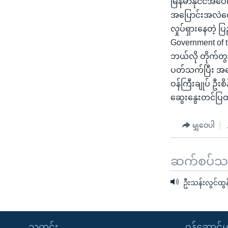
မြန်မာနိုင်ငံအပေ
သုတပဒေသာ အင်္ဂလိပ်စာ
အ
အပြောင်းအလဲတွေ
ညွန်း
လှုပ်ရှားနေတဲ့ ပ
စာမျက်နှာ
Government of
သို့
ဘယ်လို တိုက်တွန
ကျော်
ပတ်သက်ပြီး အသေးစ
ကြည့်
ဝန်ကြီးချုပ် ဦး
ရန်
ဆွေးနွေးတင်ပ
ရှာဖွေ
ရန်
မျှဝေပါ
နေရာ
သို့
ကျော်
ဆက်စပ်သတင
ရန်
ဦးသန်းလွင်ထွန
သတင်း
၀န်ဆောင်မှ