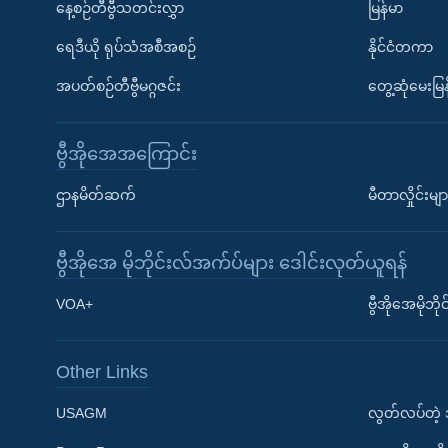
နေ့စဉ်တီဗွီသတင်းလွှာ
မြန်မာ
ရေဒီယို ရုပ်သံအစီအစဉ်
နိုင်ငံတကာ
အပတ်စဉ်တီဗွီမဂ္ဂဇင်း
တွေ့ဆုံမေးမြန
ဗွီအိုအေအကြောင်း
ဌာနမိတ်ဆက်
မီတာလှိုင်းမျာ
ဗွီအိုအေ မိုဘိုင်းလ်အက်ပ်များ ဒေါင်းလုတ်ယူရန်
Learning English
VOA+
ဗွီအိုအေမိုဘ
ဗွီအိုအေ လူမှုကွန်ယက်များ
Other Links
USAGM
လွတ်လပ်တဲ့