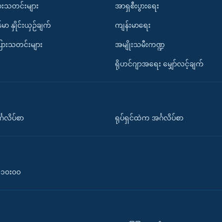
ားသတင်းများ
အာရှစီးပွားရေး
်မာ နှိုင်းယှဉ်ချက်
ကျန်းမာရေး
ပြားသတင်းများ
အမျိုးသမီးကဏ္ဍ
ရိုဟင်ဂျာအရေး မျှော်လင့်ချက်
်္ဂလိပ်စာ
ရုပ်ရှင်ထဲက အင်္ဂလိပ်စာ
၀-၁၀း၀၀