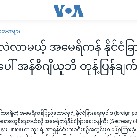
း သတင်းများ
းလဲလာမယ့် အမေရိကန် နိုင်ငံခြ
ါ် အန်စီဂျီယူဘီ တုန့်ပြန်ချက
ါ်ထားရှိတဲ့ အမေရိကန်ပြည်ထောင်စုရဲ့ နိုင်ငံခြားရေးမူဝါဒ (foreign pol
ရာတွေရှိနေတယ်လို့ အမေရိကန်နိုင်ငံခြားရေးဝန်ကြီး (Secretary o
y Clinton) က သူမရဲ့ အာရှနိုင်ငံများခရီးစဉ်အတွင်းမှာ ပြောကြားခ