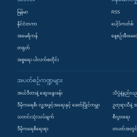
မြန်မာ
RSS
နိုင်ငံတကာ
ပေါ့ဒ်ကတ်စ်
အမေရိကန်
နေ့စဉ်အီးမေ
တရုတ်
အစ္စရေး-ပါလက်စတိုင်း
အပတ်စဉ်ကဏ္ဍများ
အယ်ဒီတာနဲ့ ဆွေးနွေးခန်း
သိပ္ပံနဲ့နည်း
ဒီမိုကရေစီ၊ လူ့အခွင့်အရေးနှင့် ခေတ်ပြိုင်ကမ္ဘာ
ဥတုရာသီနဲ့ 
သတင်းသုံးသပ်ချက်
စီးပွားရေး
ဒီမိုကရေစီရေးရာ
တပတ်အတွင်