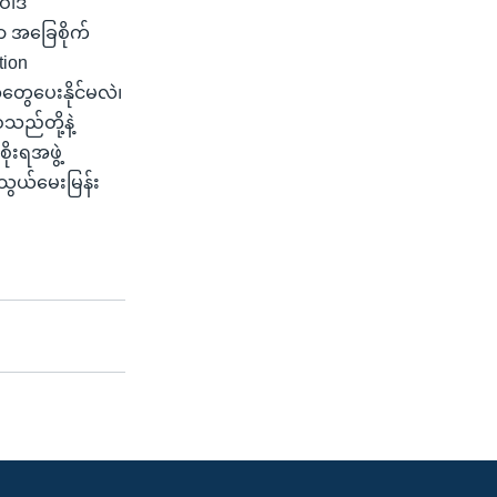
ူဝါဒ
ာ အခြေစိုက်
tion
ွေပေးနိုင်မလဲ၊
ည်တို့နဲ့
ိုးရအဖွဲ့
်သွယ်မေးမြန်း