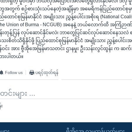
ါ်ထားရှိတဲ့ မူဝါဒမှာ ဘယ်လိုအပြောင်းအလဲတွေရှိလားနိုင်မလဲ၊ ဒီလို မ
အတွက် စဉ်စားသုံးသပ်နေတဲ့အချိန်မှာ အမေရိကန်ပြည်ထောင်စုမှ
ြည်ထောင်စုမြန်မာနိုင်ငံ အမျိုးသား ညွှန့်ပေါင်းအစိုးရ (National Coali
 the Union of Burma - NCGUB) အနေနဲ့ ဘယ်လောက်ထိ အကြံဉာဏ်တ
်းတုန့်ပြန် လုပ်ဆောင်နိုင်မလဲ၊ ဘာတွေပြင်ဆင်လုပ်ဆောင်နေသလဲ စသ
ိတ်သိရှိနိုင်ဖို့ ပြည်ထောင်စုမြန်မာနိုင်ငံ အမျိုးသား ညွှန့်ပေါင်းအစ
စိန်ဝင်း အား ဗွီအိုအေမြန်မာသတင်း ဌာနမှုး ဦးသန်းလွင်ထွန်း က ဆက
ြထားပါတယ်။
Follow us
ပရင့်ထုတ်ရန်
်းများ ...
်း
ုများ
ဗွီအိုအေ လူမှုကွန်ယက်များ