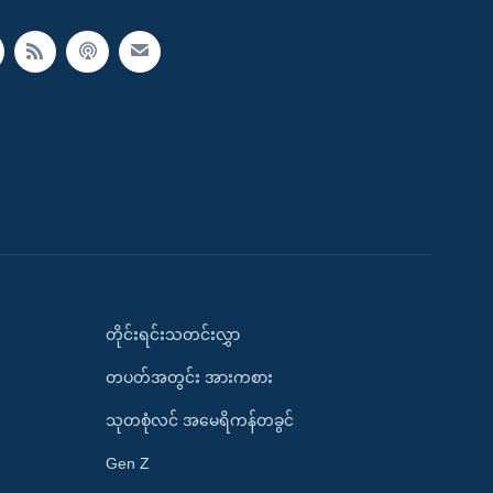
တိုင်းရင်းသတင်းလွှာ
တပတ်အတွင်း အားကစား
သုတစုံလင် အမေရိကန်တခွင်
Gen Z