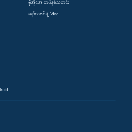
ဗွီအိုအေ တမိနစ်သတင်း
နော်သဇင်ရဲ့ Vlog
droid