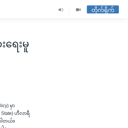
တိုက်ရိုက်
ားရေးမူ
်
icy) မှာ
f State) ဟီလာရီ
ဲ့ပါတယ်။