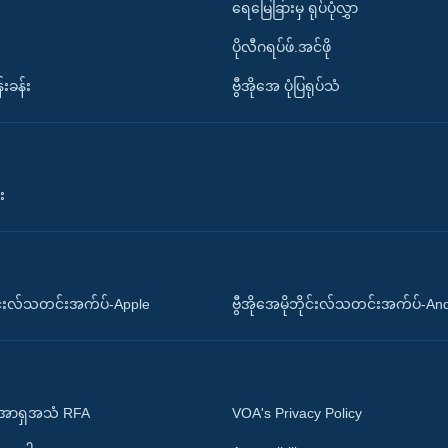
ရေမြေခြားမှ ရုပ်ပုံလွှာ
ပိုလီဂရပ်ဖ်.အင်ဖို
်းခန်း
ဗွီအိုအေ ပုံပြရုပ်သံ
း
ိုင်းလ်သတင်းအက်ပ်-Apple
ဗွီအိုအေမိုဘိုင်းလ်သတင်းအက်ပ်-An
 အာရှအသံ RFA
VOA's Privacy Policy