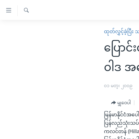
သုံး
ရ
ရှာဖွေ
လွယ်ကူ
မူလစာမျက်နှာ
ထုတ်လွှင့်ခဲ့ပြီ
ရ
စေ
မြန်မာ
လာ
ပြောင်
သည့်
ဒ်
ကမ္ဘာ့သတင်းများ
Link
ဗွီဒီယို
နိုင်ငံတကာ
ဝါဒ အပေ
များ
သတင်းလွတ်လပ်ခွင့်
အမေရိကန်
ပင်မ
ရပ်ဝန်းတခု လမ်းတခု အလွန်
တရုတ်
၀၁ မတ္၊ ၂၀၀၉
အကြောင်းအရာ
အင်္ဂလိပ်စာလေ့လာမယ်
အစ္စရေး-ပါလက်စတိုင်း
သို့
မျှဝေပါ
အပတ်စဉ်ကဏ္ဍများ
အမေရိကန်သုံးအီဒီယံ
ကျော်
မြန်မာနိုင်ငံအပေ
ကြည့်
ရေဒီယိုနှင့်ရုပ်သံ အချက်အလက်များ
မကြေးမုံရဲ့ အင်္ဂလိပ်စာ
ရေဒီယို
ပြန်လည်သုံးသပ်စ
ရန်
ရေဒီယို/တီဗွီအစီအစဉ်
ရုပ်ရှင်ထဲက အင်္ဂလိပ်စာ
တီဗွီ
ကလင်တန် (Hillar
ပင်မ