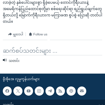
လာခဲ့တဲ့ နှစ်ပေါင်းများစွာ ရှိခဲ့ပေမယ့် တောင်ကိုရီးယားနဲ့
အမေရိကန်ပြည်ထောင်စုတို့မှာ စစ်ရေးဆိုင်ရာ ရည်ရွယ်ချက်တွေ
ရှိတယ်လို့ မြောက်ကိုရီးယားက မကြာခဏ စွပ်စွဲ ပြောဆို တတ်ပါ
တယ်။
မျှဝေပါ
Follow us
ဆက်စပ်သတင်းများ ...
သတင်း
ဗွီအိုအေ လူမှုကွန်ယက်များ
သတင်း