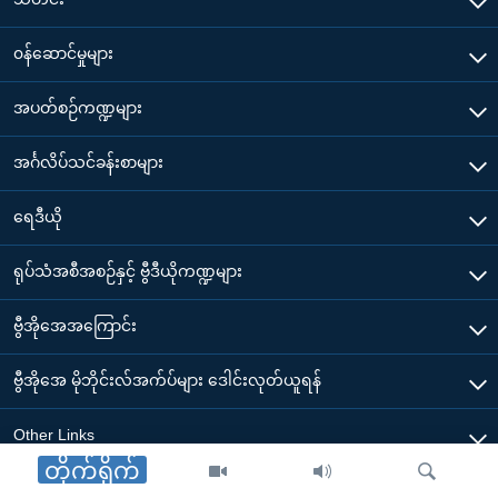
၀န်ဆောင်မှုများ
အပတ်စဉ်ကဏ္ဍများ
အင်္ဂလိပ်သင်ခန်းစာများ
ရေဒီယို
ရုပ်သံအစီအစဉ်နှင့် ဗွီဒီယိုကဏ္ဍများ
ဗွီအိုအေအကြောင်း
ဗွီအိုအေ မိုဘိုင်းလ်အက်ပ်များ ဒေါင်းလုတ်ယူရန်
Other Links
တိုက်ရိုက်