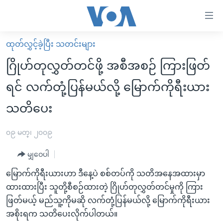
သုံး
ရ
လွယ်ကူ
ထုတ်လွှင့်ခဲ့ပြီး သတင်းများ
မူလစာမျက်နှာ
စေ
ဂြိုဟ်တုလွှတ်တင်ဖို့ အစီအစဉ် ကြားဖြတ်
မြန်မာ
သည့်
ရင် လက်တုံ့ပြန်မယ်လို့ မြောက်ကိုရီးယား
ကမ္ဘာ့သတင်းများ
Link
သတိပေး
ဗွီဒီယို
နိုင်ငံတကာ
များ
သတင်းလွတ်လပ်ခွင့်
အမေရိကန်
ပင်မ
၀၉ မတ္၊ ၂၀၀၉
ရပ်ဝန်းတခု လမ်းတခု အလွန်
တရုတ်
အကြောင်းအရာ
မျှဝေပါ
သို့
အင်္ဂလိပ်စာလေ့လာမယ်
အစ္စရေး-ပါလက်စတိုင်း
ကျော်
မြောက်ကိုရီးယားဟာ ဒီနေ့ပဲ စစ်တပ်ကို သတိအနေအထားမှာ
အပတ်စဉ်ကဏ္ဍများ
အမေရိကန်သုံးအီဒီယံ
ကြည့်
ထားထားပြီး သူတို့စီစဉ်ထားတဲ့ ဂြိုဟ်တုလွှတ်တင်မှုကို ကြား
ရေဒီယိုနှင့်ရုပ်သံ အချက်အလက်များ
မကြေးမုံရဲ့ အင်္ဂလိပ်စာ
ရေဒီယို
ရန်
ဖြတ်မယ့် မည်သူ့ကိုမဆို လက်တုံ့ပြန်မယ်လို့ မြောက်ကိုရီးယား
ပင်မ
ရေဒီယို/တီဗွီအစီအစဉ်
အစိုးရက သတိပေးလိုက်ပါတယ်။
ရုပ်ရှင်ထဲက အင်္ဂလိပ်စာ
တီဗွီ