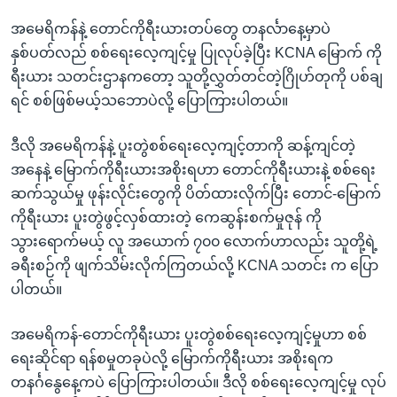
အ
သုတပဒေသာ အင်္ဂလိပ်စာ
ညွန်း
အမေရိကန်နဲ့ တောင်ကိုရီးယားတပ်တွေ တနင်္လာနေ့မှာပဲ
Learning English
စာမျက်နှာ
နှစ်ပတ်လည် စစ်ရေးလေ့ကျင့်မှု ပြုလုပ်ခဲ့ပြီး KCNA မြောက် ကို
သို့
ရီးယား သတင်းဌာနကတော့ သူတို့လွှတ်တင်တဲ့ဂြိုဟ်တုကို ပစ်ချ
ဗွီအိုအေ လူမှုကွန်ယက်များ
ကျော်
ရင် စစ်ဖြစ်မယ့်သဘောပဲလို့ ပြောကြားပါတယ်။
ကြည့်
ဒီလို အမေရိကန်နဲ့ ပူးတွဲစစ်ရေးလေ့ကျင့်တာကို ဆန့်ကျင်တဲ့
ရန်
ဘာသာစကားများ
အနေနဲ့ မြောက်ကိုရီးယားအစိုးရဟာ တောင်ကိုရီးယားနဲ့ စစ်ရေး
ရှာဖွေ
ဆက်သွယ်မှု ဖုန်းလိုင်းတွေကို ပိတ်ထားလိုက်ပြီး တောင်-မြောက်
ရန်
ကိုရီးယား ပူးတွဲဖွင့်လှစ်ထားတဲ့ ကေဆွန်းစက်မှုဇုန် ကို
နေရာ
သွားရောက်မယ့် လူ အယောက် ၇၀၀ လောက်ဟာလည်း သူတို့ရဲ့
သို့
ခရီးစဉ်ကို ဖျက်သိမ်းလိုက်ကြတယ်လို့ KCNA သတင်း က ပြော
ကျော်
ပါတယ်။
ရန်
အမေရိကန်-တောင်ကိုရီးယား ပူးတွဲစစ်ရေးလေ့ကျင့်မှုဟာ စစ်
ရေးဆိုင်ရာ ရန်စမှုတခုပဲလို့ မြောက်ကိုရီးယား အစိုးရက
တနင်္ဂနွေနေ့ကပဲ ပြောကြားပါတယ်။ ဒီလို စစ်ရေးလေ့ကျင့်မှု လုပ်