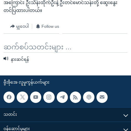
အ
အကြောင်း ဦးသိန်းထိုက်ဦးနဲ့ ဦးတင်မောင်သန်းတို့ ဆွေးနွေး
သုတပဒေသာ အင်္ဂလိပ်စာ
ညွန်း
Learning English
တင်ပြထားပါတယ်။
စာမျက်နှာ
သို့
ဗွီအိုအေ လူမှုကွန်ယက်များ
မျှဝေပါ
Follow us
ကျော်
ကြည့်
ဆက်စပ်သတင်းများ ...
ရန်
ဘာသာစကားများ
ရှာဖွေ
နားဆင်ရန်
ရန်
နေရာ
သို့
ဗွီအိုအေ လူမှုကွန်ယက်များ
ကျော်
ရန်
သတင်း
၀န်ဆောင်မှုများ