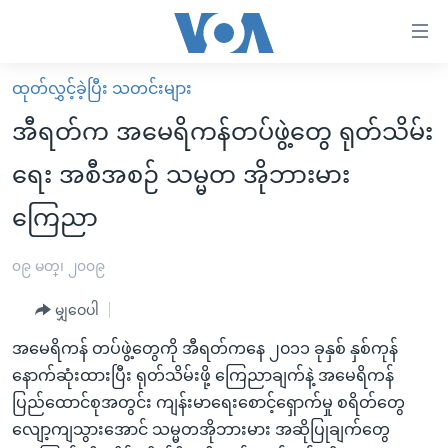
သုံး
ရ
လွယ်ကူ
ထုတ်လွှင့်ခဲ့ပြီး သတင်းများ
မူလစာမျက်နှာ
စေ
အီရတ်က အမေရိကန်တပ်ဖွဲ့တွေ ရုတ်သိမ်း
မြန်မာ
သည့်
ရေး အစီအစဉ် သမ္မတ အိုဘားမား
ကမ္ဘာ့သတင်းများ
Link
ကြေညာ
ဗွီဒီယို
နိုင်ငံတကာ
များ
သတင်းလွတ်လပ်ခွင့်
အမေရိကန်
ပင်မ
၀၉ မတ္၊ ၂၀၀၉
ရပ်ဝန်းတခု လမ်းတခု အလွန်
တရုတ်
အကြောင်းအရာ
မျှဝေပါ
သို့
အင်္ဂလိပ်စာလေ့လာမယ်
အစ္စရေး-ပါလက်စတိုင်း
ကျော်
အမေရိကန် တပ်ဖွဲ့တွေကို အီရတ်ကနေ ၂၀၁၁ ခုနှစ် နှစ်ကုန်
အပတ်စဉ်ကဏ္ဍများ
အမေရိကန်သုံးအီဒီယံ
ကြည့်
နောက်ဆုံးထားပြီး ရုတ်သိမ်းဖို့ ကြေညာချက်နဲ့ အမေရိကန်
ရေဒီယိုနှင့်ရုပ်သံ အချက်အလက်များ
မကြေးမုံရဲ့ အင်္ဂလိပ်စာ
ရေဒီယို
ရန်
ပြည်ထောင်စုအတွင်း ကျန်းမာရေးစောင့်ရှောက်မှု စရိတ်တွေ
ပင်မ
ရေဒီယို/တီဗွီအစီအစဉ်
လျော့ကျသွားအောင် သမ္မတအိုဘားမား အဆိုပြုချက်တွေ
ရုပ်ရှင်ထဲက အင်္ဂလိပ်စာ
တီဗွီ