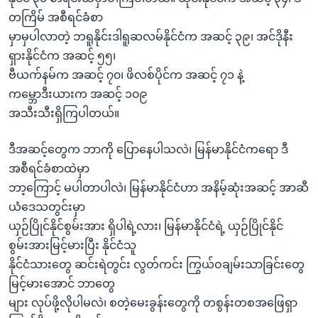
တကြိမ် အစီရင်ခံစာ
မှာမှပါလာတဲ့ ဘရူနိုင်းဒါရူဆလမ်နိုင်ငံက အဆင့် ၃၉၊ အင်ဒိုနီး
ရှားနိုင်ငံက အဆင့် ၅၅၊
ဗီယက်နမ်က အဆင့် ၇၀၊ ဖိလစ်ပိုင်က အဆင့် ၇၁ နဲ့
ကမ္ဘောဒီးယားက အဆင့် ၁၀၉
အသီးသီးရှိကြပါတယ်။
ဒီအဆင့်တွေက ဘာကို ပြောနေပါသလဲ၊ မြန်မာနိုင်ငံကရော ဒီ
အစီရင်ခံစာထဲမှာ
ဘာ့ကြောင့် မပါတာပါလဲ၊ မြန်မာနိုင်ငံဟာ အနိမ့်ဆုံးအဆင့် အာဆီ
ယံဒေသတွင်းမှာ
ယှဉ်ပြိုင်နိုင်စွမ်းအား ရှိပါရဲ့လား၊ မြန်မာနိုင်ငံရဲ့ ယှဉ်ပြိုင်နိုင်
စွမ်းအားမြင့်မားပြီး နိုင်ငံသူ
နိုင်ငံသားတွေ ဆင်းရဲတွင်း လွတ်ကင်း ကြွယ်ဝချမ်းသာခြင်းတွေ
မြင့်မားအောင် ဘာတွေ
များ လုပ်ဖို့လိုပါမလဲ၊ စတဲ့မေးခွန်းတွေကို တစွန်းတစအဖြေရှာ