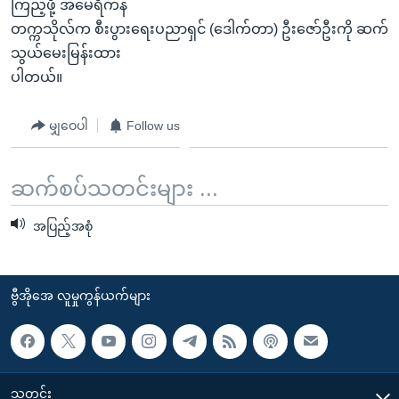
ကြည့်ဖို့ အမေရိကန်
တက္ကသိုလ်က စီးပွားရေးပညာရှင် (ဒေါက်တာ) ဦးဇော်ဦးကို ဆက်
သွယ်မေးမြန်းထား
ပါတယ်။
မျှဝေပါ
Follow us
ဆက်စပ်သတင်းများ ...
အပြည့်အစုံ
ဗွီအိုအေ လူမှုကွန်ယက်များ
သတင်း