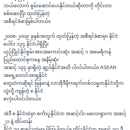
အ
သုတပဒေသာ အင်္ဂလိပ်စာ
ဘယ်လောက် စွမ်းဆောင်ပေးနိုင်တယ်ဆိုတာကို တိုင်းတာ
ညွန်း
Learning English
စစ်ဆေးပြီး ထုတ်ပြန်တဲ့
စာမျက်နှာ
အစီရင်ခံစာဖြစ်ပါတယ်။
သို့
ဗွီအိုအေ လူမှုကွန်ယက်များ
ကျော်
၂၀၀၈-၂၀၀၉ ခုနှစ်အတွက် ထုတ်ပြန်တဲ့ အစီရင်ခံစာမှာ နိုင်ငံ
ကြည့်
ပေါင်း ၁၃၄ နိုင်ငံပါရှိပြီး
ရန်
ယှဉ်ပြိုင်နိုင်စွမ်းအားအကောင်းဆုံး အဆင့် ၁ အမေရိကန်
ဘာသာစကားများ
ရှာဖွေ
ပြည်ထောင်စုကနေ အနိမ့်ဆုံး
ရန်
အဆင့် ၁၃၄ မှာရှိတဲ့ ချာ့ဒ်နိုင်ငံအထိ ပါဝင်ပါတယ်။ ASEAN
နေရာ
အရှေ့တောင်အာရှနိုင်ငံ
သို့
တွေထဲကဆိုရင် မြန်မာနဲ့ လာအိုဒီမိုကရက်တစ်သမ္မတနိုင်ငံတို့က
ကျော်
လွဲလို့ ကျန်တဲ့ ၈ နိုင်ငံ
ရန်
စလုံးပါဝင်ပါတယ်။
အဲဒီ ၈ နိုင်ငံထဲမှာ စင်္ကာပူနိုင်ငံက အဆင့်ငါး၊ မလေးရှားက အဆင့်
၂၁ နဲ့ ထိပ်တန်း
နိုင်ငံ ၃၀ စာရင်းထဲမှာပါကြပါတယ်။ ထိုင်းနိုင်ငံက အဆင့် ၃၄၊ ဒီ