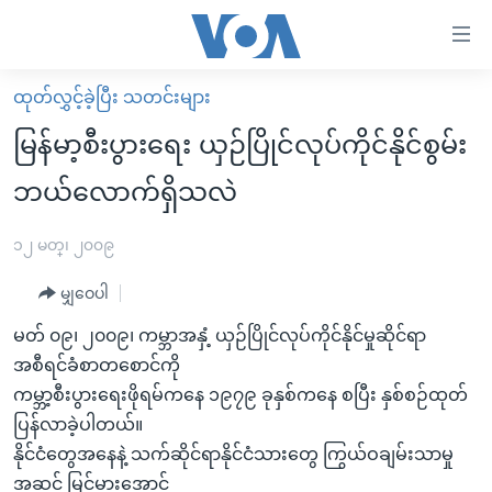
သုံး
ရ
လွယ်ကူ
ထုတ်လွှင့်ခဲ့ပြီး သတင်းများ
မူလစာမျက်နှာ
စေ
မြန်မာ့စီးပွားရေး ယှဉ်ပြိုင်လုပ်ကိုင်နိုင်စွမ်း
မြန်မာ
သည့်
ဘယ်လောက်ရှိသလဲ
ကမ္ဘာ့သတင်းများ
Link
ဗွီဒီယို
နိုင်ငံတကာ
၁၂ မတ္၊ ၂၀၀၉
များ
သတင်းလွတ်လပ်ခွင့်
အမေရိကန်
ပင်မ
မျှဝေပါ
ရပ်ဝန်းတခု လမ်းတခု အလွန်
တရုတ်
အကြောင်းအရာ
မတ် ၀၉၊ ၂၀၀၉၊ ကမ္ဘာအနှံ့ ယှဉ်ပြိုင်လုပ်ကိုင်နိုင်မှုဆိုင်ရာ
သို့
အင်္ဂလိပ်စာလေ့လာမယ်
အစ္စရေး-ပါလက်စတိုင်း
အစီရင်ခံစာတစောင်ကို
ကျော်
အပတ်စဉ်ကဏ္ဍများ
အမေရိကန်သုံးအီဒီယံ
ကမ္ဘာ့စီးပွားရေးဖိုရမ်ကနေ ၁၉၇၉ ခုနှစ်ကနေ စပြီး နှစ်စဉ်ထုတ်
ကြည့်
ပြန်လာခဲ့ပါတယ်။
ရေဒီယိုနှင့်ရုပ်သံ အချက်အလက်များ
မကြေးမုံရဲ့ အင်္ဂလိပ်စာ
ရေဒီယို
ရန်
နိုင်ငံတွေအနေနဲ့ သက်ဆိုင်ရာနိုင်ငံသားတွေ ကြွယ်ဝချမ်းသာမှု
ပင်မ
ရေဒီယို/တီဗွီအစီအစဉ်
ရုပ်ရှင်ထဲက အင်္ဂလိပ်စာ
တီဗွီ
အဆင့် မြင့်မားအောင်